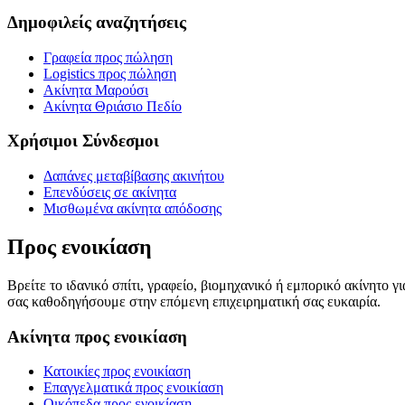
Δημοφιλείς αναζητήσεις
Γραφεία προς πώληση
Logistics προς πώληση
Ακίνητα Μαρούσι
Ακίνητα Θριάσιο Πεδίο
Χρήσιμοι Σύνδεσμοι
Δαπάνες μεταβίβασης ακινήτου
Επενδύσεις σε ακίνητα
Μισθωμένα ακίνητα απόδοσης
Προς ενοικίαση
Βρείτε το ιδανικό σπίτι, γραφείο, βιομηχανικό ή εμπορικό ακίνητο 
σας καθοδηγήσουμε στην επόμενη επιχειρηματική σας ευκαιρία.
Ακίνητα προς ενοικίαση
Κατοικίες προς ενοικίαση
Επαγγελματικά προς ενοικίαση
Οικόπεδα προς ενοικίαση