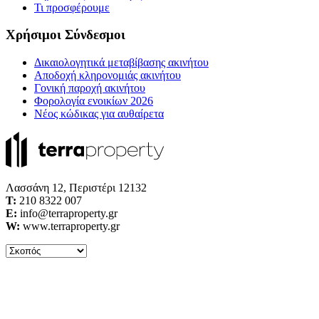
Τι προσφέρουμε
Χρήσιμοι Σύνδεσμοι
Δικαιολογητικά μεταβίβασης ακινήτου
Αποδοχή κληρονομιάς ακινήτου
Γονική παροχή ακινήτου
Φορολογία ενοικίων 2026
Νέος κώδικας για αυθαίρετα
Λασσάνη 12, Περιστέρι 12132
Τ:
210 8322 007
E:
info@terraproperty.gr
W:
www.terraproperty.gr