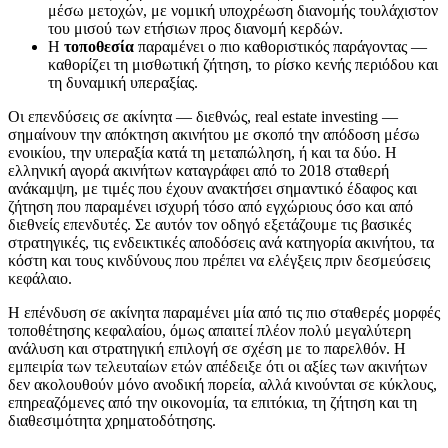
μέσω μετοχών, με νομική υποχρέωση διανομής τουλάχιστον
του μισού των ετήσιων προς διανομή κερδών.
Η
τοποθεσία
παραμένει ο πιο καθοριστικός παράγοντας —
καθορίζει τη μισθωτική ζήτηση, το ρίσκο κενής περιόδου και
τη δυναμική υπεραξίας.
Οι επενδύσεις σε ακίνητα — διεθνώς, real estate investing —
σημαίνουν την απόκτηση ακινήτου με σκοπό την απόδοση μέσω
ενοικίου, την υπεραξία κατά τη μεταπώληση, ή και τα δύο. Η
ελληνική αγορά ακινήτων καταγράφει από το 2018 σταθερή
ανάκαμψη, με τιμές που έχουν ανακτήσει σημαντικό έδαφος και
ζήτηση που παραμένει ισχυρή τόσο από εγχώριους όσο και από
διεθνείς επενδυτές. Σε αυτόν τον οδηγό εξετάζουμε τις βασικές
στρατηγικές, τις ενδεικτικές αποδόσεις ανά κατηγορία ακινήτου, τα
κόστη και τους κινδύνους που πρέπει να ελέγξεις πριν δεσμεύσεις
κεφάλαιο.
Η επένδυση σε ακίνητα παραμένει μία από τις πιο σταθερές μορφές
τοποθέτησης κεφαλαίου, όμως απαιτεί πλέον πολύ μεγαλύτερη
ανάλυση και στρατηγική επιλογή σε σχέση με το παρελθόν. Η
εμπειρία των τελευταίων ετών απέδειξε ότι οι αξίες των ακινήτων
δεν ακολουθούν μόνο ανοδική πορεία, αλλά κινούνται σε κύκλους,
επηρεαζόμενες από την οικονομία, τα επιτόκια, τη ζήτηση και τη
διαθεσιμότητα χρηματοδότησης.