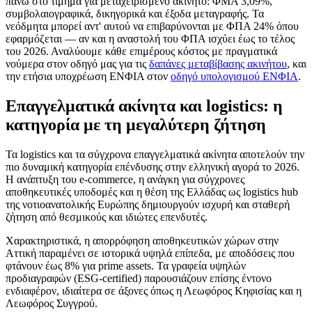
πάνω στο τίμημα για μεταχειρισμένο ακίνητο: ΦΜΑ 3,09%,
συμβολαιογραφικά, δικηγορικά και έξοδα μεταγραφής. Τα
νεόδμητα μπορεί αντ' αυτού να επιβαρύνονται με ΦΠΑ 24% όπου
εφαρμόζεται — αν και η αναστολή του ΦΠΑ ισχύει έως το τέλος
του 2026. Αναλύουμε κάθε επιμέρους κόστος με πραγματικά
νούμερα στον οδηγό μας για τις
δαπάνες μεταβίβασης ακινήτου
, και
την ετήσια υποχρέωση ΕΝΦΙΑ στον
οδηγό υπολογισμού ΕΝΦΙΑ
.
Επαγγελματικά ακίνητα και logistics: η
κατηγορία με τη μεγαλύτερη ζήτηση
Τα logistics και τα σύγχρονα επαγγελματικά ακίνητα αποτελούν την
πιο δυναμική κατηγορία επένδυσης στην ελληνική αγορά το 2026.
Η ανάπτυξη του e-commerce, η ανάγκη για σύγχρονες
αποθηκευτικές υποδομές και η θέση της Ελλάδας ως logistics hub
της νοτιοανατολικής Ευρώπης δημιουργούν ισχυρή και σταθερή
ζήτηση από θεσμικούς και ιδιώτες επενδυτές.
Χαρακτηριστικά, η απορρόφηση αποθηκευτικών χώρων στην
Αττική παραμένει σε ιστορικά υψηλά επίπεδα, με αποδόσεις που
φτάνουν έως 8% για prime assets. Τα γραφεία υψηλών
προδιαγραφών (ESG-certified) παρουσιάζουν επίσης έντονο
ενδιαφέρον, ιδιαίτερα σε άξονες όπως η Λεωφόρος Κηφισίας και η
Λεωφόρος Συγγρού.