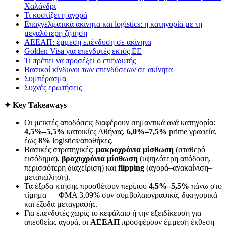
Χαλάνδρι
Τι κοστίζει η αγορά
Επαγγελματικά ακίνητα και logistics: η κατηγορία με τη
μεγαλύτερη ζήτηση
ΑΕΕΑΠ: έμμεση επένδυση σε ακίνητα
Golden Visa για επενδυτές εκτός ΕΕ
Τι πρέπει να προσέξει ο επενδυτής
Βασικοί κίνδυνοι των επενδύσεων σε ακίνητα
Συμπέρασμα
Συχνές ερωτήσεις
✦ Key Takeaways
Οι μεικτές αποδόσεις διαφέρουν σημαντικά ανά κατηγορία:
4,5%–5,5%
κατοικίες Αθήνας,
6,0%–7,5%
prime γραφεία,
έως
8%
logistics/αποθήκες.
Βασικές στρατηγικές:
μακροχρόνια μίσθωση
(σταθερό
εισόδημα),
βραχυχρόνια μίσθωση
(υψηλότερη απόδοση,
περισσότερη διαχείριση) και
flipping
(αγορά–ανακαίνιση–
μεταπώληση).
Τα έξοδα κτήσης προσθέτουν περίπου
4,5%–5,5%
πάνω στο
τίμημα — ΦΜΑ 3,09% συν συμβολαιογραφικά, δικηγορικά
και έξοδα μεταγραφής.
Για επενδυτές χωρίς το κεφάλαιο ή την εξειδίκευση για
απευθείας αγορά, οι
ΑΕΕΑΠ
προσφέρουν έμμεση έκθεση