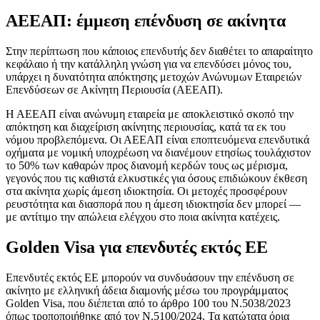
ΑΕΕΑΠ: έμμεση επένδυση σε ακίνητα
Στην περίπτωση που κάποιος επενδυτής δεν διαθέτει το απαραίτητο
κεφάλαιο ή την κατάλληλη γνώση για να επενδύσει μόνος του,
υπάρχει η δυνατότητα απόκτησης μετοχών Ανώνυμων Εταιρειών
Επενδύσεων σε Ακίνητη Περιουσία (ΑΕΕΑΠ).
Η ΑΕΕΑΠ είναι ανώνυμη εταιρεία με αποκλειστικό σκοπό την
απόκτηση και διαχείριση ακίνητης περιουσίας, κατά τα εκ του
νόμου προβλεπόμενα. Οι ΑΕΕΑΠ είναι εποπτευόμενα επενδυτικά
οχήματα με νομική υποχρέωση να διανέμουν ετησίως τουλάχιστον
το 50% των καθαρών προς διανομή κερδών τους ως μέρισμα,
γεγονός που τις καθιστά ελκυστικές για όσους επιδιώκουν έκθεση
στα ακίνητα χωρίς άμεση ιδιοκτησία. Οι μετοχές προσφέρουν
ρευστότητα και διασπορά που η άμεση ιδιοκτησία δεν μπορεί —
με αντίτιμο την απώλεια ελέγχου στο ποια ακίνητα κατέχεις.
Golden Visa για επενδυτές εκτός ΕΕ
Επενδυτές εκτός ΕΕ μπορούν να συνδυάσουν την επένδυση σε
ακίνητο με ελληνική άδεια διαμονής μέσω του προγράμματος
Golden Visa, που διέπεται από το άρθρο 100 του Ν.5038/2023
όπως τροποποιήθηκε από τον Ν.5100/2024. Τα κατώτατα όρια