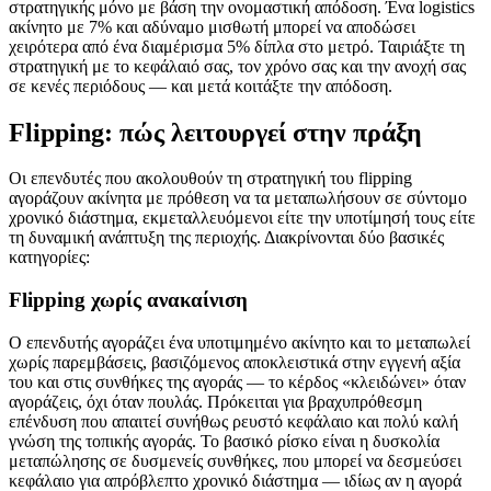
στρατηγικής μόνο με βάση την ονομαστική απόδοση. Ένα logistics
ακίνητο με 7% και αδύναμο μισθωτή μπορεί να αποδώσει
χειρότερα από ένα διαμέρισμα 5% δίπλα στο μετρό. Ταιριάξτε τη
στρατηγική με το κεφάλαιό σας, τον χρόνο σας και την ανοχή σας
σε κενές περιόδους — και μετά κοιτάξτε την απόδοση.
Flipping: πώς λειτουργεί στην πράξη
Οι επενδυτές που ακολουθούν τη στρατηγική του flipping
αγοράζουν ακίνητα με πρόθεση να τα μεταπωλήσουν σε σύντομο
χρονικό διάστημα, εκμεταλλευόμενοι είτε την υποτίμησή τους είτε
τη δυναμική ανάπτυξη της περιοχής. Διακρίνονται δύο βασικές
κατηγορίες:
Flipping χωρίς ανακαίνιση
Ο επενδυτής αγοράζει ένα υποτιμημένο ακίνητο και το μεταπωλεί
χωρίς παρεμβάσεις, βασιζόμενος αποκλειστικά στην εγγενή αξία
του και στις συνθήκες της αγοράς — το κέρδος «κλειδώνει» όταν
αγοράζεις, όχι όταν πουλάς. Πρόκειται για βραχυπρόθεσμη
επένδυση που απαιτεί συνήθως ρευστό κεφάλαιο και πολύ καλή
γνώση της τοπικής αγοράς. Το βασικό ρίσκο είναι η δυσκολία
μεταπώλησης σε δυσμενείς συνθήκες, που μπορεί να δεσμεύσει
κεφάλαιο για απρόβλεπτο χρονικό διάστημα — ιδίως αν η αγορά