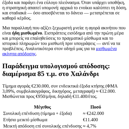
έξοδα και παράγει ένα εύλογο πλεόνασμα. Όταν υπάρχει υποθήκη,
η στρατηγική απαιτεί υπομονή: αρχικά το ενοίκιο καλύπτει τη δόση,
και σταδιακά — όσο αποσβένεται το δάνειο — μετατρέπεται σε
καθαρό κέρδος.
Μια παραλλαγή που αξίζει ξεχωριστή μνεία: η αγορά ακινήτου που
είναι
ήδη μισθωμένο
. Εισπράττεις εισόδημα από την πρώτη μέρα
και μπορείς να επαληθεύσεις το πραγματικό μίσθωμα και το
ιστορικό πληρωμών του μισθωτή πριν υπογράψεις — αντί να τα
προβλέπεις. Αναλυτικότερα στον οδηγό μας για τα
μισθωμένα
ακίνητα απόδοσης
.
Παράδειγμα υπολογισμού απόδοσης:
διαμέρισμα 85 τ.μ. στο Χαλάνδρι
Τίμημα αγοράς €230.000, συν ενδεικτικά έξοδα κτήσης (ΦΜΑ
3,09%, συμβολαιογράφος, δικηγόρος, μεταγραφή) ≈ €12.000.
Μισθώνεται προς €950/μήνα, δηλαδή €11.400/έτος.
Μέγεθος
Ποσό
Συνολική επένδυση (τίμημα + έξοδα)
≈ €242.000
Ετήσιο μεικτό μίσθωμα
€11.400
Μεικτή απόδοση επί συνολικής επένδυσης
≈ 4,7%