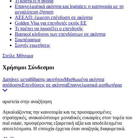
Τι κοστίζει η αγορά
Επαγγελματικά ακίνητα και logistics: η κατηγορία με τη
μεγαλύτερη ζήτηση
ΑΕΕΑΠ: έμμεση επένδυση σε ακίνητα
Golden Visa για επενδυτές εκτός ΕΕ
Τι πρέπει να προσέξει ο επενδυτής
Βασικοί κίνδυνοι των επενδύσεων σε ακίνητα
Συμπέρασμα
Συχνές ερωτήσεις
Στείλε Μήνυμα
Χρήσιμοι Σύνδεσμοι
Δαπάνες μεταβίβασης ακινήτου
Μισθωμένα ακίνητα
απόδοσης
Επενδύσεις σε ακίνητα
Επαγγελματικά μισθωτήρια
αριστεία στην αναζήτηση
Αγκαλιάζοντας την καινοτομία και τις προσαρμοσμένες
στρατηγικές, ανακαλύπτουμε μοναδικές ευκαιρίες στον τομέα του
real estate, προσφέροντας εξαιρετική αξία και αποδεδειγμένα
αποτελέσματα. Η επιτυχία έρχεται όταν αναζητάς διαφορετικά.