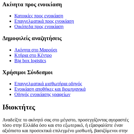
Ακίνητα προς ενοικίαση
Κατοικίες προς ενοικίαση
Επαγγελματικά προς ενοικίαση
Οικόπεδα προς ενοικίαση
Δημοφιλείς αναζητήσεις
Ακίνητα στο Μαρούσι
Κτήρια στο Κέντρο
Big box logistics
Χρήσιμοι Σύνδεσμοι
Επαγγελματικά μισθωτήρια οδηγός
Ενοικίαση αποθήκες και βιομηχανικά
Οδηγός ενοικίασης γραφείων
Ιδιοκτήτες
Αναδείξτε το ακίνητό σας στο μέγιστο, προσεγγίζοντας αγοραστές
τόσο στην Ελλάδα όσο και στο εξωτερικό, ή εξασφαλίστε έναν
αξιόπιστο και προσεκτικά επιλεγμένο μισθωτή, βασιζόμενοι στην