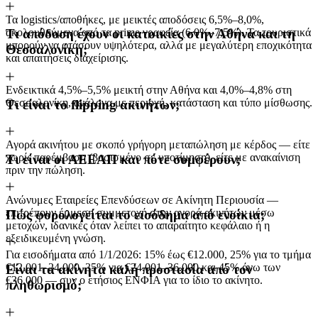
Τα logistics/αποθήκες, με μεικτές αποδόσεις 6,5%–8,0%,
ακολουθούμενα από τα prime γραφεία (6,0%–7,5%). Τα τουριστικά
Τι απόδοση έχουν οι κατοικίες στην Αθήνα και τη
μπορούν να φτάσουν υψηλότερα, αλλά με μεγαλύτερη εποχικότητα
Θεσσαλονίκη;
και απαιτήσεις διαχείρισης.
Ενδεικτικά 4,5%–5,5% μεικτή στην Αθήνα και 4,0%–4,8% στη
Θεσσαλονίκη, ανάλογα με περιοχή, κατάσταση και τύπο μίσθωσης.
Τι είναι το flipping ακινήτων;
Αγορά ακινήτου με σκοπό γρήγορη μεταπώληση με κέρδος — είτε
χωρίς παρέμβαση (βασισμένο σε υποτίμηση), είτε με ανακαίνιση
Τι είναι οι ΑΕΕΑΠ και πότε συμφέρουν;
πριν την πώληση.
Ανώνυμες Εταιρείες Επενδύσεων σε Ακίνητη Περιουσία —
επιτρέπουν έμμεση συμμετοχή στην αγορά ακινήτων μέσω
Πώς φορολογείται το εισόδημα από ενοίκια;
μετοχών, ιδανικές όταν λείπει το απαραίτητο κεφάλαιο ή η
εξειδικευμένη γνώση.
Για εισοδήματα από 1/1/2026: 15% έως €12.000, 25% για το τμήμα
€12.001–24.000, 35% για €24.001–36.000 και 45% άνω των
Είναι τα ακίνητα καλή προστασία από τον
€36.000 — συν ο ετήσιος ΕΝΦΙΑ για το ίδιο το ακίνητο.
πληθωρισμό;