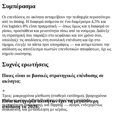
Συμπέρασμα
Οι επενδύσεις σε ακίνητα ανταμείβουν την πειθαρχία περισσότερο
από το timing. Η διαφορά ανάμεσα σε ένα διαμέρισμα 4,5% και
ένα logistics 8% είναι πραγματική — όπως όμως και η διαφορά σε
ρίσκο, προσπάθεια και ρευστότητα πίσω από τα νούμερα. Διάλεξε
τη στρατηγική που ταιριάζει στο κεφάλαιο και τον χρόνο σου,
υπολόγιζε τις αποδόσεις στη συνολική επένδυση και όχι στο
τίμημα, έλεγξε τα πάντα πριν υπογράψεις — και αντιμετώπισε την
απόδοση ως αποτέλεσμα σωστών επενδυτικών αποφάσεων, όχι ως
σημείο εκκίνησης.
Συχνές ερωτήσεις
Ποιες είναι οι βασικές στρατηγικές επένδυσης σε
ακίνητα;
Τρεις: μακροχρόνια μίσθωση (σταθερό εισόδημα), βραχυχρόνια
μίσθωση μέσω Airbnb/Booking (υψηλότερη απόδοση,
Ποια κατηγορία ακινήτων έχει τη μεγαλύτερη
περισσότερη διαχείριση), και flipping — αγορά, ενδεχομένως
απόδοση το 2026;
ανακαίνιση, και μεταπώληση με κέρδος.