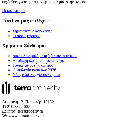
εις βάθος γνώση και την εμπειρία μας στην αγορά.
Περισσότερα
Γιατί να μας επιλέξετε
Σημαντικές συναλλαγές
Τι προσφέρουμε
Χρήσιμοι Σύνδεσμοι
Δικαιολογητικά μεταβίβασης ακινήτου
Αποδοχή κληρονομιάς ακινήτου
Γονική παροχή ακινήτου
Φορολογία ενοικίων 2026
Νέος κώδικας για αυθαίρετα
Λασσάνη 12, Περιστέρι 12132
Τ:
210 8322 007
E:
info@terraproperty.gr
W:
www.terraproperty.gr