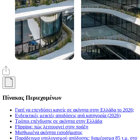
Πίνακας Περιεχομένων
Γιατί να επενδύσει κανείς σε ακίνητα στην Ελλάδα το 2026;
Ενδεικτικές μεικτές αποδόσεις ανά κατηγορία (2026)
Τρόποι επένδυσης σε ακίνητα στην Ελλάδα
Flipping: πώς λειτουργεί στην πράξη
Μισθωμένα ακίνητα εισοδήματος
Παράδειγμα υπολογισμού απόδοσης: διαμέρισμα 85 τ.μ. στο