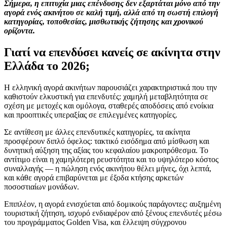
Σήμερα, η επιτυχία μιας επένδυσης δεν εξαρτάται μόνο από την
αγορά ενός ακινήτου σε καλή τιμή, αλλά από τη σωστή επιλογή
κατηγορίας, τοποθεσίας, μισθωτικής ζήτησης και χρονικού
ορίζοντα.
Γιατί να επενδύσει κανείς σε ακίνητα στην
Ελλάδα το 2026;
Η ελληνική αγορά ακινήτων παρουσιάζει χαρακτηριστικά που την
καθιστούν ελκυστική για επενδυτές: χαμηλή μεταβλητότητα σε
σχέση με μετοχές και ομόλογα, σταθερές αποδόσεις από ενοίκια
και προοπτικές υπεραξίας σε επιλεγμένες κατηγορίες.
Σε αντίθεση με άλλες επενδυτικές κατηγορίες, τα ακίνητα
προσφέρουν διπλό όφελος: τακτικό εισόδημα από μίσθωση και
δυνητική αύξηση της αξίας του κεφαλαίου μακροπρόθεσμα. Το
αντίτιμο είναι η χαμηλότερη ρευστότητα και το υψηλότερο κόστος
συναλλαγής — η πώληση ενός ακινήτου θέλει μήνες, όχι λεπτά,
και κάθε αγορά επιβαρύνεται με έξοδα κτήσης αρκετών
ποσοστιαίων μονάδων.
Επιπλέον, η αγορά ενισχύεται από δομικούς παράγοντες: αυξημένη
τουριστική ζήτηση, ισχυρό ενδιαφέρον από ξένους επενδυτές μέσω
του προγράμματος Golden Visa, και έλλειψη σύγχρονου