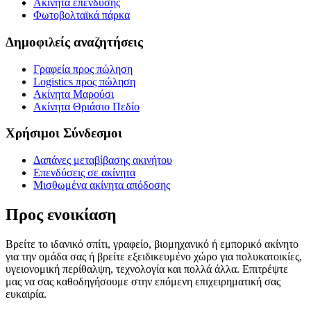
Ακίνητα επένδυσης
Φωτοβολταϊκά πάρκα
Δημοφιλείς αναζητήσεις
Γραφεία προς πώληση
Logistics προς πώληση
Ακίνητα Μαρούσι
Ακίνητα Θριάσιο Πεδίο
Χρήσιμοι Σύνδεσμοι
Δαπάνες μεταβίβασης ακινήτου
Επενδύσεις σε ακίνητα
Μισθωμένα ακίνητα απόδοσης
Προς ενοικίαση
Βρείτε το ιδανικό σπίτι, γραφείο, βιομηχανικό ή εμπορικό ακίνητο
για την ομάδα σας ή βρείτε εξειδικευμένο χώρο για πολυκατοικίες,
υγειονομική περίθαλψη, τεχνολογία και πολλά άλλα. Επιτρέψτε
μας να σας καθοδηγήσουμε στην επόμενη επιχειρηματική σας
ευκαιρία.