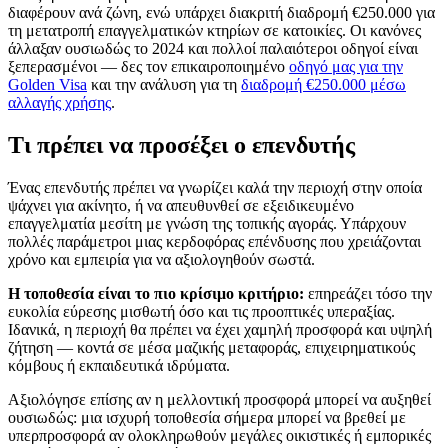
διαφέρουν ανά ζώνη, ενώ υπάρχει διακριτή διαδρομή €250.000 για
τη μετατροπή επαγγελματικών κτηρίων σε κατοικίες. Οι κανόνες
άλλαξαν ουσιωδώς το 2024 και πολλοί παλαιότεροι οδηγοί είναι
ξεπερασμένοι — δες τον επικαιροποιημένο
οδηγό μας για την
Golden Visa
και την ανάλυση για τη
διαδρομή €250.000 μέσω
αλλαγής χρήσης
.
Τι πρέπει να προσέξει ο επενδυτής
Ένας επενδυτής πρέπει να γνωρίζει καλά την περιοχή στην οποία
ψάχνει για ακίνητο, ή να απευθυνθεί σε εξειδικευμένο
επαγγελματία μεσίτη με γνώση της τοπικής αγοράς. Υπάρχουν
πολλές παράμετροι μιας κερδοφόρας επένδυσης που χρειάζονται
χρόνο και εμπειρία για να αξιολογηθούν σωστά.
Η τοποθεσία είναι το πιο κρίσιμο κριτήριο:
επηρεάζει τόσο την
ευκολία εύρεσης μισθωτή όσο και τις προοπτικές υπεραξίας.
Ιδανικά, η περιοχή θα πρέπει να έχει χαμηλή προσφορά και υψηλή
ζήτηση — κοντά σε μέσα μαζικής μεταφοράς, επιχειρηματικούς
κόμβους ή εκπαιδευτικά ιδρύματα.
Αξιολόγησε επίσης αν η μελλοντική προσφορά μπορεί να αυξηθεί
ουσιωδώς: μια ισχυρή τοποθεσία σήμερα μπορεί να βρεθεί με
υπερπροσφορά αν ολοκληρωθούν μεγάλες οικιστικές ή εμπορικές