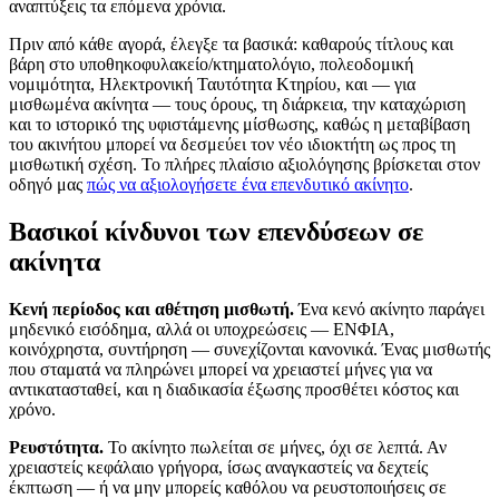
αναπτύξεις τα επόμενα χρόνια.
Πριν από κάθε αγορά, έλεγξε τα βασικά: καθαρούς τίτλους και
βάρη στο υποθηκοφυλακείο/κτηματολόγιο, πολεοδομική
νομιμότητα, Ηλεκτρονική Ταυτότητα Κτηρίου, και — για
μισθωμένα ακίνητα — τους όρους, τη διάρκεια, την καταχώριση
και το ιστορικό της υφιστάμενης μίσθωσης, καθώς η μεταβίβαση
του ακινήτου μπορεί να δεσμεύει τον νέο ιδιοκτήτη ως προς τη
μισθωτική σχέση. Το πλήρες πλαίσιο αξιολόγησης βρίσκεται στον
οδηγό μας
πώς να αξιολογήσετε ένα επενδυτικό ακίνητο
.
Βασικοί κίνδυνοι των επενδύσεων σε
ακίνητα
Κενή περίοδος και αθέτηση μισθωτή.
Ένα κενό ακίνητο παράγει
μηδενικό εισόδημα, αλλά οι υποχρεώσεις — ΕΝΦΙΑ,
κοινόχρηστα, συντήρηση — συνεχίζονται κανονικά. Ένας μισθωτής
που σταματά να πληρώνει μπορεί να χρειαστεί μήνες για να
αντικατασταθεί, και η διαδικασία έξωσης προσθέτει κόστος και
χρόνο.
Ρευστότητα.
Το ακίνητο πωλείται σε μήνες, όχι σε λεπτά. Αν
χρειαστείς κεφάλαιο γρήγορα, ίσως αναγκαστείς να δεχτείς
έκπτωση — ή να μην μπορείς καθόλου να ρευστοποιήσεις σε