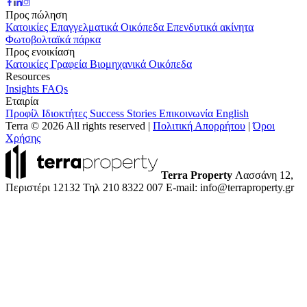
Προς πώληση
Κατοικίες
Επαγγελματικά
Οικόπεδα
Επενδυτικά ακίνητα
Φωτοβολταϊκά πάρκα
Προς ενοικίαση
Κατοικίες
Γραφεία
Βιομηχανικά
Οικόπεδα
Resources
Insights
FAQs
Εταιρία
Προφίλ
Ιδιοκτήτες
Success Stories
Επικοινωνία
English
Terra © 2026 All rights reserved
|
Πολιτική Απορρήτου
|
Όροι
Χρήσης
Terra Property
Λασσάνη 12,
Περιστέρι 12132
Τηλ 210 8322 007
E-mail: info@terraproperty.gr