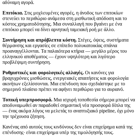
αδύναμη αγορά.
Επιτόκια.
Στις μοχλευμένες αγορές, η άνοδος των επιτοκίων
στενεύει το περιθώριο ανάμεσα στη μισθωτική απόδοση και το
κόστος χρηματοδότησης. Μια συναλλαγή που βγαίνει με ένα
επιτόκιο μπορεί να δίνει αρνητική ταμειακή ροή με άλλο.
Συντήρηση και απρόβλεπτα κόστη.
Στέγες, όψεις, συστήματα
θέρμανσης και εργασίες σε επίπεδο πολυκατοικίας σπάνια
προαναγγέλλονται. Τα παλαιότερα κτήρια — μεγάλο μέρος του
ελληνικού αποθέματος — έχουν υψηλότερη και λιγότερο
προβλέψιμη συντήρηση.
Ρυθμιστικές και φορολογικές αλλαγές.
Οι κανόνες για
βραχυχρόνιες μισθώσεις, ενεργειακές απαιτήσεις και φορολογία
ακινήτων εξελίσσονται. Μια επένδυση που σχεδιάστηκε με το
σημερινό πλαίσιο πρέπει να αφήνει περιθώριο για το αυριανό.
Τοπική υπερπροσφορά.
Μια ισχυρή τοποθεσία σήμερα μπορεί να
αποδυναμωθεί αν παραδοθεί σημαντική νέα προσφορά δίπλα της
— ένας ακόμα λόγος να μελετάς το αναπτυξιακό pipeline, όχι μόνο
την τρέχουσα ζήτηση.
Κανένας από αυτούς τους κινδύνους δεν είναι επιχείρημα κατά της
επένδυσης· είναι επιχείρημα υπέρ της τιμολόγησής τους.