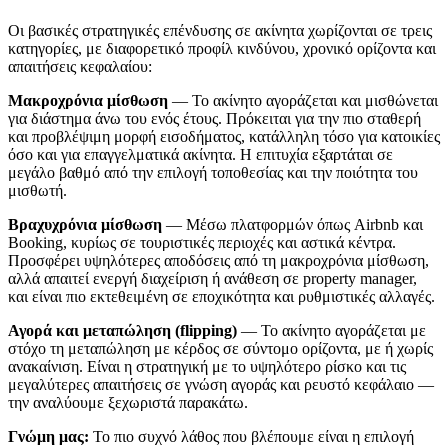
Οι βασικές στρατηγικές επένδυσης σε ακίνητα χωρίζονται σε τρεις
κατηγορίες, με διαφορετικό προφίλ κινδύνου, χρονικό ορίζοντα και
απαιτήσεις κεφαλαίου:
Μακροχρόνια μίσθωση
— Το ακίνητο αγοράζεται και μισθώνεται
για διάστημα άνω του ενός έτους. Πρόκειται για την πιο σταθερή
και προβλέψιμη μορφή εισοδήματος, κατάλληλη τόσο για κατοικίες
όσο και για επαγγελματικά ακίνητα. Η επιτυχία εξαρτάται σε
μεγάλο βαθμό από την επιλογή τοποθεσίας και την ποιότητα του
μισθωτή.
Βραχυχρόνια μίσθωση
— Μέσω πλατφορμών όπως Airbnb και
Booking, κυρίως σε τουριστικές περιοχές και αστικά κέντρα.
Προσφέρει υψηλότερες αποδόσεις από τη μακροχρόνια μίσθωση,
αλλά απαιτεί ενεργή διαχείριση ή ανάθεση σε property manager,
και είναι πιο εκτεθειμένη σε εποχικότητα και ρυθμιστικές αλλαγές.
Αγορά και μεταπώληση (flipping)
— Το ακίνητο αγοράζεται με
στόχο τη μεταπώληση με κέρδος σε σύντομο ορίζοντα, με ή χωρίς
ανακαίνιση. Είναι η στρατηγική με το υψηλότερο ρίσκο και τις
μεγαλύτερες απαιτήσεις σε γνώση αγοράς και ρευστό κεφάλαιο —
την αναλύουμε ξεχωριστά παρακάτω.
Γνώμη μας:
Το πιο συχνό λάθος που βλέπουμε είναι η επιλογή