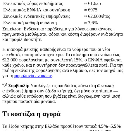
Ενδεικτικός φόρος εισοδήματος
≈ €1.625
Ενδεικτικός ΕΝΦΙΑ και συντήρηση
≈ €975
Συνολικές ενδεικτικές επιβαρύνσεις
≈ €2.600/έτος
Ενδεικτική καθαρή απόδοση
≈ 3,6%
Σημείωση: Ενδεικτικό παράδειγμα για λόγους απεικόνισης·
πραγματικά μισθώματα, φόροι και κόστη διαφέρουν ανά ακίνητο
και προφίλ ιδιοκτήτη.
Η διαφορά μεικτής–καθαρής είναι το νούμερο που οι νέοι
επενδυτές υποτιμούν συχνότερα. Το εισόδημα από ενοίκια έως
€12.000 φορολογείται με συντελεστή 15%, ο ΕΝΦΙΑ οφείλεται
κάθε χρόνο, και η συντήρηση δεν προαναγγέλλεται ποτέ. Για την
πλήρη εικόνα της φορολόγησης ανά κλιμάκιο, δες τον οδηγό μας
για τη
φορολογία ενοικίων
.
💡
Συμβουλή:
Υπολόγιζε τις αποδόσεις πάνω στη
συνολική
επένδυση (τίμημα συν έξοδα κτήσης), όχι μόνο στο τίμημα —
αλλιώς κάθε απόδοση που βγάζεις είναι διογκωμένη κατά μισή
περίπου ποσοστιαία μονάδα.
Τι κοστίζει η αγορά
Τα έξοδα κτήσης στην Ελλάδα προσθέτουν τυπικά
4,5%–5,5%