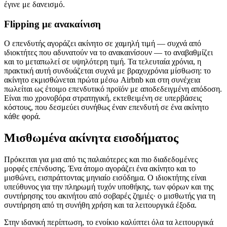
έγινε με δανεισμό.
Flipping με ανακαίνιση
Ο επενδυτής αγοράζει ακίνητο σε χαμηλή τιμή — συχνά από
ιδιοκτήτες που αδυνατούν να το ανακαινίσουν — το αναβαθμίζει
και το μεταπωλεί σε υψηλότερη τιμή. Τα τελευταία χρόνια, η
πρακτική αυτή συνδυάζεται συχνά με βραχυχρόνια μίσθωση: το
ακίνητο εκμισθώνεται πρώτα μέσω Airbnb και στη συνέχεια
πωλείται ως έτοιμο επενδυτικό προϊόν με αποδεδειγμένη απόδοση.
Είναι πιο χρονοβόρα στρατηγική, εκτεθειμένη σε υπερβάσεις
κόστους, που δεσμεύει συνήθως έναν επενδυτή σε ένα ακίνητο
κάθε φορά.
Μισθωμένα ακίνητα εισοδήματος
Πρόκειται για μια από τις παλαιότερες και πιο διαδεδομένες
μορφές επένδυσης. Ένα άτομο αγοράζει ένα ακίνητο και το
μισθώνει, εισπράττοντας μηνιαίο εισόδημα. Ο ιδιοκτήτης είναι
υπεύθυνος για την πληρωμή τυχόν υποθήκης, των φόρων και της
συντήρησης του ακινήτου από σοβαρές ζημιές· ο μισθωτής για τη
συντήρηση από τη συνήθη χρήση και τα λειτουργικά έξοδα.
Στην ιδανική περίπτωση, το ενοίκιο καλύπτει όλα τα λειτουργικά