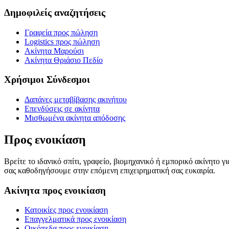
Δημοφιλείς αναζητήσεις
Γραφεία προς πώληση
Logistics προς πώληση
Ακίνητα Μαρούσι
Ακίνητα Θριάσιο Πεδίο
Χρήσιμοι Σύνδεσμοι
Δαπάνες μεταβίβασης ακινήτου
Επενδύσεις σε ακίνητα
Μισθωμένα ακίνητα απόδοσης
Προς ενοικίαση
Βρείτε το ιδανικό σπίτι, γραφείο, βιομηχανικό ή εμπορικό ακίνητο 
σας καθοδηγήσουμε στην επόμενη επιχειρηματική σας ευκαιρία.
Ακίνητα προς ενοικίαση
Κατοικίες προς ενοικίαση
Επαγγελματικά προς ενοικίαση
Οικόπεδα προς ενοικίαση