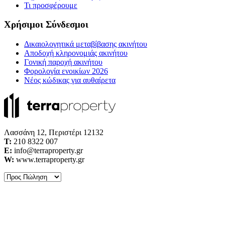
Τι προσφέρουμε
Χρήσιμοι Σύνδεσμοι
Δικαιολογητικά μεταβίβασης ακινήτου
Αποδοχή κληρονομιάς ακινήτου
Γονική παροχή ακινήτου
Φορολογία ενοικίων 2026
Νέος κώδικας για αυθαίρετα
Λασσάνη 12, Περιστέρι 12132
Τ:
210 8322 007
E:
info@terraproperty.gr
W:
www.terraproperty.gr