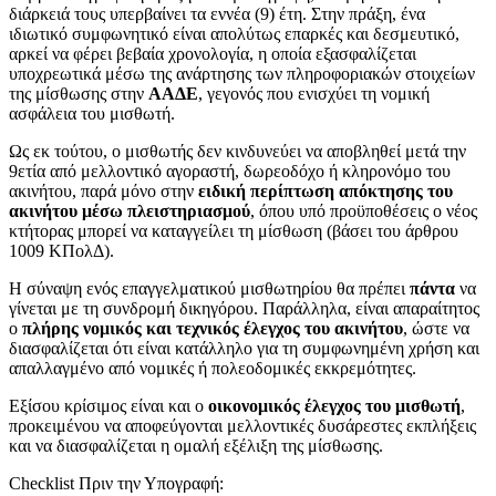
διάρκειά τους υπερβαίνει τα εννέα (9) έτη. Στην πράξη, ένα
ιδιωτικό συμφωνητικό είναι απολύτως επαρκές και δεσμευτικό,
αρκεί να φέρει βεβαία χρονολογία, η οποία εξασφαλίζεται
υποχρεωτικά μέσω της ανάρτησης των πληροφοριακών στοιχείων
της μίσθωσης στην
ΑΑΔΕ
, γεγονός που ενισχύει τη νομική
ασφάλεια του μισθωτή.
Ως εκ τούτου, ο μισθωτής δεν κινδυνεύει να αποβληθεί μετά την
9ετία από μελλοντικό αγοραστή, δωρεοδόχο ή κληρονόμο του
ακινήτου, παρά μόνο στην
ειδική περίπτωση απόκτησης του
ακινήτου μέσω πλειστηριασμού
, όπου υπό προϋποθέσεις ο νέος
κτήτορας μπορεί να καταγγείλει τη μίσθωση (βάσει του άρθρου
1009 ΚΠολΔ).
Η σύναψη ενός επαγγελματικού μισθωτηρίου θα πρέπει
πάντα
να
γίνεται με τη συνδρομή δικηγόρου. Παράλληλα, είναι απαραίτητος
ο
πλήρης νομικός και τεχνικός έλεγχος του ακινήτου
, ώστε να
διασφαλίζεται ότι είναι κατάλληλο για τη συμφωνημένη χρήση και
απαλλαγμένο από νομικές ή πολεοδομικές εκκρεμότητες.
Εξίσου κρίσιμος είναι και ο
οικονομικός έλεγχος του μισθωτή
,
προκειμένου να αποφεύγονται μελλοντικές δυσάρεστες εκπλήξεις
και να διασφαλίζεται η ομαλή εξέλιξη της μίσθωσης.
Checklist Πριν την Υπογραφή: