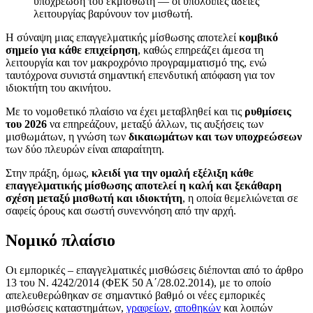
υποχρέωση του εκμισθωτή — οι υπόλοιπες άδειες
λειτουργίας βαρύνουν τον μισθωτή.
Η σύναψη μιας επαγγελματικής μίσθωσης αποτελεί
κομβικό
σημείο για κάθε επιχείρηση
, καθώς επηρεάζει άμεσα τη
λειτουργία και τον μακροχρόνιο προγραμματισμό της, ενώ
ταυτόχρονα συνιστά σημαντική επενδυτική απόφαση για τον
ιδιοκτήτη του ακινήτου.
Με το νομοθετικό πλαίσιο να έχει μεταβληθεί και τις
ρυθμίσεις
του 2026
να επηρεάζουν, μεταξύ άλλων, τις αυξήσεις των
μισθωμάτων, η γνώση των
δικαιωμάτων και των υποχρεώσεων
των δύο πλευρών είναι απαραίτητη.
Στην πράξη, όμως,
κλειδί για την ομαλή εξέλιξη κάθε
επαγγελματικής μίσθωσης αποτελεί η καλή και ξεκάθαρη
σχέση μεταξύ μισθωτή και ιδιοκτήτη
, η οποία θεμελιώνεται σε
σαφείς όρους και σωστή συνεννόηση από την αρχή.
Νομικό πλαίσιο
Οι εμπορικές – επαγγελματικές μισθώσεις διέπονται από το άρθρο
13 του Ν. 4242/2014 (ΦΕΚ 50 Α΄/28.02.2014), με το οποίο
απελευθερώθηκαν σε σημαντικό βαθμό οι νέες εμπορικές
μισθώσεις καταστημάτων,
γραφείων
,
αποθηκών
και λοιπών