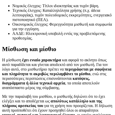
Νομικός έλεγχος: Τίτλοι ιδιοκτησίας και τυχόν βάρη.
Τεχνικός έλεγχος: Καταλληλόλητα χρήσης (π.χ. άδεια
λειτουργίας), τυχόν πολεοδομικές εκκρεμότητες, ενεργειακό
πιστοποιητικό (ΠΕΑ).
Οικονομικός έλεγχος: Φερεγγυότητα μισθωτή και συμφωνία
για την εγγύηση.
ΑΑΔΕ: Ηλεκτρονική υποβολή εντός της προβλεπόμενης
προθεσμίας.
Μίσθωση και μίσθιο
Η μίσθωση
έχει ενιαίο χαρακτήρα
και αφορά το ακίνητο όπως
αυτό παραδίδεται και γίνεται αποδεκτό από τον μισθωτή. Για τον
λόγο αυτό, στο μισθωτήριο πρέπει να
περιγράφεται με σαφήνεια
και πληρότητα τι ακριβώς περιλαμβάνει το μίσθιο
, ενώ στις
περισσότερες περιπτώσεις επισυνάπτονται
κατόψεις,
διαγράμματα ή άλλα τεχνικά αρχεία
, τα οποία αποτελούν
αναπόσπαστο μέρος της σύμβασης.
Με την παραλαβή του μισθίου, ο μισθωτής δηλώνει ότι το έχει
ελέγξει και το αποδέχεται ως
απολύτως κατάλληλο και της
πλήρους αρεσκείας του
για τη χρήση που προορίζεται. Η δήλωση
αυτή προϋποθέτει ότι έχουν προηγηθεί όλοι οι απαραίτητοι
νομικοί, τεχνικοί και λειτουργικοί έλεγχοι
, οι οποίοι αναλύονται