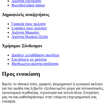
Ακίνητα επένδυσης
Φωτοβολταϊκά πάρκα
Δημοφιλείς αναζητήσεις
Γραφεία προς πώληση
Logistics προς πώληση
Ακίνητα Μαρούσι
Ακίνητα Θριάσιο Πεδίο
Χρήσιμοι Σύνδεσμοι
Δαπάνες μεταβίβασης ακινήτου
Επενδύσεις σε ακίνητα
Μισθωμένα ακίνητα απόδοσης
Προς ενοικίαση
Βρείτε το ιδανικό σπίτι, γραφείο, βιομηχανικό ή εμπορικό ακίνητο
για την ομάδα σας ή βρείτε εξειδικευμένο χώρο για πολυκατοικίες,
υγειονομική περίθαλψη, τεχνολογία και πολλά άλλα. Επιτρέψτε
μας να σας καθοδηγήσουμε στην επόμενη επιχειρηματική σας
ευκαιρία.