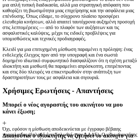
μια απλή τυπική διαδικασία, αλλά μια στρατηγική απόφαση που
καθορίζει τη βιωσιμότητα μιας επιχείρησης και την ασφάλεια μιας
επένδυσης. Όπως είδαμε, το σύγχρονο πλαίσιο προσφέρει
ελευθερία κινήσεων, αλλά απαιτεί ταυτόχρονα αυξημένη προσοχή
στις λεπτομέρειες — από το πλαφόν των αυξήσεων και τις
ασφαλιστικές καλύψεις, μέχρι τις ειδικές προβλέψεις για
υπομισθώσεις και τεχνικές προδιαγραφές.
Κλειδί για μια επιτυχημένη μίσθωση παραμένει η πρόληψη: ένας
ενδελεχής έλεγχος πριν από την υπογραφή και ένα σωστά
δομημένο ιδιωτικό συμφωνητικό διασφαλίζουν ότι η σχέση μεταξύ
ιδιοκτήτη και μισθωτή θα παραμείνει απρόσκοπτη, επιτρέποντας
και στις δύο πλευρές να επικεντρωθούν στην ανάπτυξη των
δραστηριοτήτων τους με ασφάλεια και σιγουριά.
Χρήσιμες Ερωτήσεις - Απαντήσεις
Μπορεί ο νέος αγοραστής του ακινήτου να μου
κάνει έξωση;
Όχι, εφόσον η μίσθωση αποδεικνύεται με έγγραφο βέβαιης
χρονολογίας (δηλαδή έχει δηλωθεί στην ΑΑΔΕ). Ο νέος ιδιοκτήτης
Δικαιούται ο ιδιοκτήτης να ζητήσει το ακίνητο για