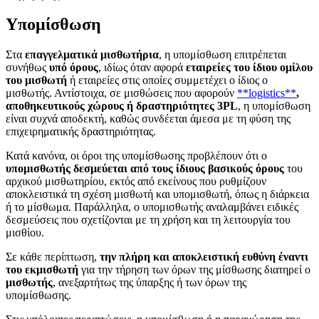
Υπομίσθωση
Στα
επαγγελματικά μισθωτήρια
, η υπομίσθωση επιτρέπεται
συνήθως
υπό όρους
, ιδίως όταν αφορά
εταιρείες του ίδιου ομίλου
του μισθωτή
ή εταιρείες στις οποίες συμμετέχει ο ίδιος ο
μισθωτής. Αντίστοιχα, σε μισθώσεις που αφορούν
**logistics**
,
αποθηκευτικούς χώρους ή δραστηριότητες 3PL
, η υπομίσθωση
είναι συχνά αποδεκτή, καθώς συνδέεται άμεσα με τη φύση της
επιχειρηματικής δραστηριότητας.
Κατά κανόνα, οι όροι της υπομίσθωσης προβλέπουν ότι ο
υπομισθωτής δεσμεύεται από τους ίδιους βασικούς όρους
του
αρχικού μισθωτηρίου, εκτός από εκείνους που ρυθμίζουν
αποκλειστικά τη σχέση μισθωτή και υπομισθωτή, όπως η διάρκεια
ή το μίσθωμα. Παράλληλα, ο υπομισθωτής αναλαμβάνει ειδικές
δεσμεύσεις που σχετίζονται με τη χρήση και τη λειτουργία του
μισθίου.
Σε κάθε περίπτωση,
την πλήρη και αποκλειστική ευθύνη έναντι
του εκμισθωτή
για την τήρηση των όρων της μίσθωσης διατηρεί ο
μισθωτής
, ανεξαρτήτως της ύπαρξης ή των όρων της
υπομίσθωσης.