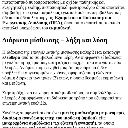
πιστοποιητικό πυροπροστασίας με σχέδια παθητικής και
ενεργητικής μελέτης, πιστοποιητικό ηλεκτρολόγου όπου απαιτείται,
σύμβαση με τεχνικό ασφάλειας εγκαταστάσεων, περιβαλλοντική
άδεια και άδεια λειτουργίας.
Εξαιρείται το Πιστοποιητικό
Ενεργειακής Απόδοσης (ΠΕΑ)
, όπου αυτό απαιτείται, το οποίο
αποτελεί υποχρέωση του
εκμισθωτή
.
Διάρκεια μίσθωσης – λήξη και λύση
Η διάρκεια της επαγγελματικής μίσθωσης καθορίζεται καταρχήν
ελεύθερα
από τα συμβαλλόμενα μέρη. Αν συμφωνηθεί διάρκεια
μεγαλύτερη της τριετίας, αυτή ισχύει υποχρεωτικά και για τις δύο
πλευρές. Αν όμως συμφωνηθεί μικρότερη διάρκεια ή δεν
προβλεφθεί συγκεκριμένος χρόνος, εφαρμόζεται η ελάχιστη
νόμιμη διάρκεια των τριών (3) ετών, η οποία δεσμεύει εκμισθωτή
και μισθωτή.
Στην πράξη, στα επιχειρηματικά μισθωτήρια, οι συμβαλλόμενες
πλευρές διαμορφώνουν τη διάρκεια με τρόπο που εξυπηρετεί την
επιχειρηματική ευελιξία.
Συνήθως συμφωνείται είτε ένα
τριετές μισθωτήριο με μονομερές
δικαίωμα ανανέωσης υπέρ του μισθωτή (option)
, είτε
μακροχρόνια συμβόλαια ( π.χ εξαετή ή εννιαετή)
, τα οποία