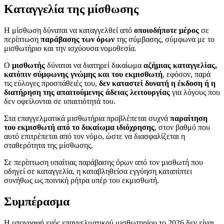
Καταγγελία της μίσθωσης
Η μίσθωση δύναται να καταγγελθεί από
οποιοδήποτε μέρος
σε
περίπτωση
παράβασης των όρων
της σύμβασης, σύμφωνα με το
μισθωτήριο και την ισχύουσα νομοθεσία.
Ο
μισθωτής
δύναται να διατηρεί δικαίωμα
αζήμιας καταγγελίας,
κατόπιν σύμφωνης γνώμης και του εκμισθωτή
, εφόσον, παρά
τις εύλογες προσπάθειές του,
δεν καταστεί δυνατή η έκδοση ή η
διατήρηση της απαιτούμενης άδειας λειτουργίας
για λόγους που
δεν οφείλονται σε υπαιτιότητά του.
Στα επαγγελματικά μισθωτήρια προβλέπεται συχνά
παραίτηση
του εκμισθωτή από το δικαίωμα ιδιόχρησης
, στον βαθμό που
αυτό επιτρέπεται από τον νόμο, ώστε να διασφαλίζεται η
σταθερότητα της μίσθωσης.
Σε περίπτωση υπαίτιας παράβασης όρων από τον μισθωτή που
οδηγεί σε καταγγελία, η καταβληθείσα εγγύηση καταπίπτει
συνήθως ως ποινική ρήτρα υπέρ του εκμισθωτή.
Συμπέρασμα
Η υπογραφή ενός επαγγελματικού μισθωτηρίου το 2026 δεν είναι