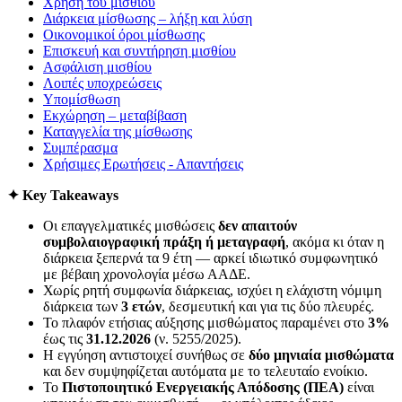
Χρήση του μισθίου
Διάρκεια μίσθωσης – λήξη και λύση
Οικονομικοί όροι μίσθωσης
Επισκευή και συντήρηση μισθίου
Ασφάλιση μισθίου
Λοιπές υποχρεώσεις
Υπομίσθωση
Εκχώρηση – μεταβίβαση
Καταγγελία της μίσθωσης
Συμπέρασμα
Χρήσιμες Ερωτήσεις - Απαντήσεις
✦ Key Takeaways
Οι επαγγελματικές μισθώσεις
δεν απαιτούν
συμβολαιογραφική πράξη ή μεταγραφή
, ακόμα κι όταν η
διάρκεια ξεπερνά τα 9 έτη — αρκεί ιδιωτικό συμφωνητικό
με βέβαιη χρονολογία μέσω ΑΑΔΕ.
Χωρίς ρητή συμφωνία διάρκειας, ισχύει η ελάχιστη νόμιμη
διάρκεια των
3 ετών
, δεσμευτική και για τις δύο πλευρές.
Το πλαφόν ετήσιας αύξησης μισθώματος παραμένει στο
3%
έως τις
31.12.2026
(ν. 5255/2025).
Η εγγύηση αντιστοιχεί συνήθως σε
δύο μηνιαία μισθώματα
και δεν συμψηφίζεται αυτόματα με το τελευταίο ενοίκιο.
Το
Πιστοποιητικό Ενεργειακής Απόδοσης (ΠΕΑ)
είναι