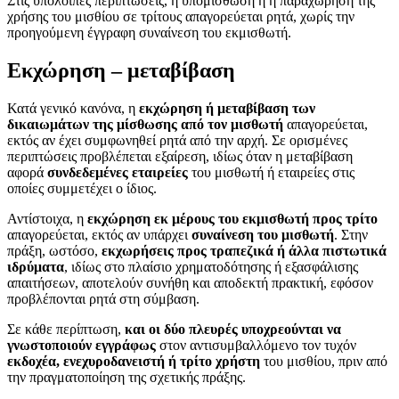
Στις υπόλοιπες περιπτώσεις, η υπομίσθωση ή η παραχώρηση της
χρήσης του μισθίου σε τρίτους απαγορεύεται ρητά, χωρίς την
προηγούμενη έγγραφη συναίνεση του εκμισθωτή.
Εκχώρηση – μεταβίβαση
Κατά γενικό κανόνα, η
εκχώρηση ή μεταβίβαση των
δικαιωμάτων της μίσθωσης από τον μισθωτή
απαγορεύεται,
εκτός αν έχει συμφωνηθεί ρητά από την αρχή. Σε ορισμένες
περιπτώσεις προβλέπεται εξαίρεση, ιδίως όταν η μεταβίβαση
αφορά
συνδεδεμένες εταιρείες
του μισθωτή ή εταιρείες στις
οποίες συμμετέχει ο ίδιος.
Αντίστοιχα, η
εκχώρηση εκ μέρους του εκμισθωτή προς τρίτο
απαγορεύεται, εκτός αν υπάρχει
συναίνεση του μισθωτή
. Στην
πράξη, ωστόσο,
εκχωρήσεις προς τραπεζικά ή άλλα πιστωτικά
ιδρύματα
, ιδίως στο πλαίσιο χρηματοδότησης ή εξασφάλισης
απαιτήσεων, αποτελούν συνήθη και αποδεκτή πρακτική, εφόσον
προβλέπονται ρητά στη σύμβαση.
Σε κάθε περίπτωση,
και οι δύο πλευρές υποχρεούνται να
γνωστοποιούν εγγράφως
στον αντισυμβαλλόμενο τον τυχόν
εκδοχέα, ενεχυροδανειστή ή τρίτο χρήστη
του μισθίου, πριν από
την πραγματοποίηση της σχετικής πράξης.