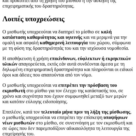
και προκύπτει από τη χρήση του μισθίου ή την άσκηση της
επιχειρηματικής του δραστηριότητας.
Λοιπές υποχρεώσεις
Ο μισθωτής υποχρεούται να διατηρεί το μίσθιο σε
καλή
κατάσταση καθαριότητας και υγιεινής
και να μεριμνά για την
ομαλή και ασφαλή
καθημερινή λειτουργία
του χώρου, σύμφωνα
με τη φύση της δραστηριότητάς του και την ισχύουσα νομοθεσία.
Η αποθήκευση ή χρήση
επικίνδυνων, εύφλεκτων ή εκρηκτικών
υλικών
απαγορεύεται, εκτός εάν αυτά συνδέονται άμεσα με τη
δηλωμένη επιχειρηματική δραστηριότητα και πληρούνται οι ειδικοί
όροι και άδειες που απαιτούνται από τον νόμο.
Ο μισθωτής υποχρεούται να
επιτρέπει την πρόσβαση του
εκμισθωτή
στο μίσθιο για τον έλεγχο της κατάστασής του, σε
χρόνο και συχνότητα που έχουν συμφωνηθεί μεταξύ των μερών
και κατόπιν εύλογης ειδοποίησης.
Επιπλέον, κατά τον
τελευταίο μήνα πριν τη λήξη της μίσθωσης
,
ο μισθωτής υποχρεούται να επιτρέπει την επίσκεψη
υποψήφιων
νέων μισθωτών
στο μίσθιο, σε συνεννόηση με τον εκμισθωτή και
σε ώρες που δεν παρεμποδίζουν αδικαιολόγητα τη λειτουργία της
επιχείρησής του.