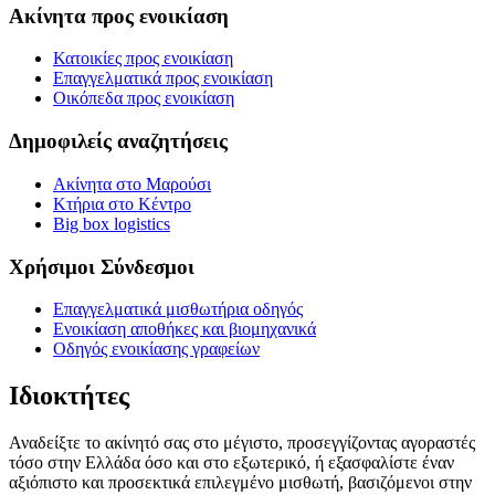
Ακίνητα προς ενοικίαση
Κατοικίες προς ενοικίαση
Επαγγελματικά προς ενοικίαση
Οικόπεδα προς ενοικίαση
Δημοφιλείς αναζητήσεις
Ακίνητα στο Μαρούσι
Κτήρια στο Κέντρο
Big box logistics
Χρήσιμοι Σύνδεσμοι
Επαγγελματικά μισθωτήρια οδηγός
Ενοικίαση αποθήκες και βιομηχανικά
Οδηγός ενοικίασης γραφείων
Ιδιοκτήτες
Αναδείξτε το ακίνητό σας στο μέγιστο, προσεγγίζοντας αγοραστές
τόσο στην Ελλάδα όσο και στο εξωτερικό, ή εξασφαλίστε έναν
αξιόπιστο και προσεκτικά επιλεγμένο μισθωτή, βασιζόμενοι στην