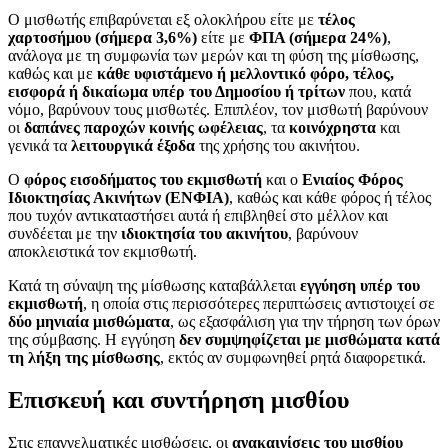
Ο μισθωτής επιβαρύνεται εξ ολοκλήρου είτε με
τέλος
χαρτοσήμου (σήμερα 3,6%)
είτε με
ΦΠΑ (σήμερα 24%)
,
ανάλογα με τη συμφωνία των μερών και τη φύση της μίσθωσης,
καθώς και με
κάθε υφιστάμενο ή μελλοντικό φόρο, τέλος,
εισφορά ή δικαίωμα υπέρ του Δημοσίου ή τρίτων
που, κατά
νόμο, βαρύνουν τους μισθωτές. Επιπλέον, τον μισθωτή βαρύνουν
οι
δαπάνες παροχών κοινής ωφέλειας
, τα
κοινόχρηστα
και
γενικά τα
λειτουργικά έξοδα
της χρήσης του ακινήτου.
Ο
φόρος εισοδήματος του εκμισθωτή
και ο
Ενιαίος Φόρος
Ιδιοκτησίας Ακινήτων (ΕΝΦΙΑ)
, καθώς και κάθε φόρος ή τέλος
που τυχόν αντικαταστήσει αυτά ή επιβληθεί στο μέλλον και
συνδέεται με την
ιδιοκτησία του ακινήτου
, βαρύνουν
αποκλειστικά τον εκμισθωτή.
Κατά τη σύναψη της μίσθωσης καταβάλλεται
εγγύηση υπέρ του
εκμισθωτή
, η οποία στις περισσότερες περιπτώσεις αντιστοιχεί σε
δύο μηνιαία μισθώματα
, ως εξασφάλιση για την τήρηση των όρων
της σύμβασης. Η εγγύηση
δεν συμψηφίζεται με μισθώματα κατά
τη λήξη της μίσθωσης
, εκτός αν συμφωνηθεί ρητά διαφορετικά.
Επισκευή και συντήρηση μισθίου
Στις επαγγελματικές μισθώσεις, οι
ανακαινίσεις του μισθίου