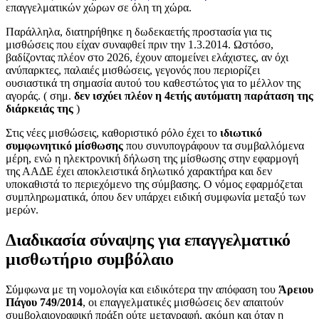
επαγγελματικών χώρων σε όλη τη χώρα.
Παράλληλα, διατηρήθηκε η δωδεκαετής προστασία για τις
μισθώσεις που είχαν συναφθεί πριν την 1.3.2014. Ωστόσο,
βαδίζοντας πλέον στο 2026, έχουν απομείνει ελάχιστες, αν όχι
ανύπαρκτες, παλαιές μισθώσεις, γεγονός που περιορίζει
ουσιαστικά τη σημασία αυτού του καθεστώτος για το μέλλον της
αγοράς. ( σημ.
δεν ισχύει πλέον η 4ετής αυτόματη παράταση της
διάρκειάς της
)
Στις νέες μισθώσεις, καθοριστικό ρόλο έχει το
ιδιωτικό
συμφωνητικό μίσθωσης
που συνυπογράφουν τα συμβαλλόμενα
μέρη, ενώ η ηλεκτρονική δήλωση της μίσθωσης στην εφαρμογή
της ΑΑΔΕ έχει αποκλειστικά δηλωτικό χαρακτήρα και δεν
υποκαθιστά το περιεχόμενο της σύμβασης. Ο νόμος εφαρμόζεται
συμπληρωματικά, όπου δεν υπάρχει ειδική συμφωνία μεταξύ των
μερών.
Διαδικασία σύναψης για επαγγελματικό
μισθωτήριο συμβόλαιο
Σύμφωνα με τη νομολογία και ειδικότερα την απόφαση του
Άρειου
Πάγου 749/2014
, οι επαγγελματικές μισθώσεις δεν απαιτούν
συμβολαιογραφική πράξη ούτε μεταγραφή, ακόμη και όταν η