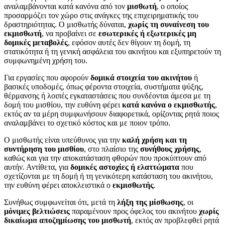
αναλαμβάνονται κατά κανόνα από τον
μισθωτή
, ο οποίος
προσαρμόζει τον χώρο στις ανάγκες της επιχειρηματικής του
δραστηριότητας. Ο μισθωτής δύναται,
χωρίς τη συναίνεση του
εκμισθωτή
, να προβαίνει σε
εσωτερικές ή εξωτερικές μη
δομικές μεταβολές
, εφόσον αυτές δεν θίγουν τη δομή, τη
στατικότητα ή τη γενική ασφάλεια του ακινήτου και εξυπηρετούν τη
συμφωνημένη χρήση του.
Για εργασίες που αφορούν
δομικά στοιχεία του ακινήτου
ή
βασικές υποδομές, όπως φέροντα στοιχεία, συστήματα ψύξης,
θέρμανσης ή λοιπές εγκαταστάσεις που συνδέονται άμεσα με τη
δομή του μισθίου, την ευθύνη φέρει
κατά κανόνα ο εκμισθωτής
,
εκτός αν τα μέρη συμφωνήσουν διαφορετικά, ορίζοντας ρητά ποιος
αναλαμβάνει το σχετικό κόστος και με ποιον τρόπο.
Ο μισθωτής είναι υπεύθυνος για την
καλή χρήση και τη
συντήρηση του μισθίου
, στο πλαίσιο της
συνήθους χρήσης
,
καθώς και για την αποκατάσταση φθορών που προκύπτουν από
αυτήν. Αντίθετα, για
δομικές αστοχίες ή ελαττώματα
που
σχετίζονται με τη δομή ή τη γενικότερη κατάσταση του ακινήτου,
την ευθύνη φέρει αποκλειστικά ο
εκμισθωτής
.
Συνήθως συμφωνείται ότι, μετά τη
λήξη της μίσθωσης
, οι
μόνιμες βελτιώσεις
παραμένουν προς όφελος του ακινήτου
χωρίς
δικαίωμα αποζημίωσης του μισθωτή
, εκτός αν προβλεφθεί ρητά