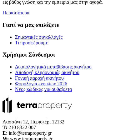
εις βάθος γνώση και την εμπειρία μας στην αγορά.
Περισσότερα
Γιατί να μας επιλέξετε
Σημαντικές συναλλαγές
Τι προσφέρουμε
Χρήσιμοι Σύνδεσμοι
Δικαιολογητικά μεταβίβασης ακινήτου
Αποδοχή κληρονομιάς ακινήτου
Γονική παροχή ακινήτου
Φορολογία ενοικίων 2026
Νέος κώδικας για αυθαίρετα
Λασσάνη 12, Περιστέρι 12132
Τ:
210 8322 007
E:
info@terraproperty.gr
W:
www.terraproperty.gr