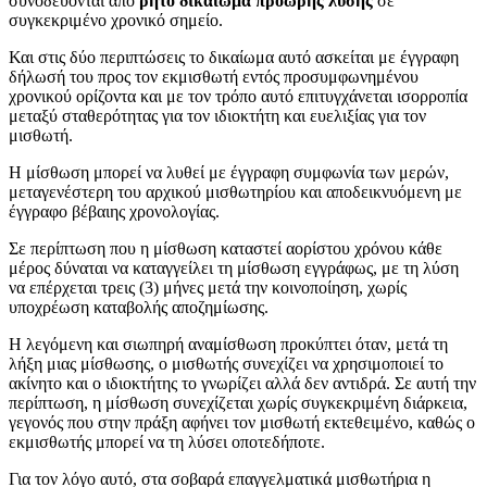
συνοδεύονται από
ρητό δικαίωμα πρόωρης λύσης
σε
συγκεκριμένο χρονικό σημείο.
Και στις δύο περιπτώσεις το δικαίωμα αυτό ασκείται με έγγραφη
δήλωσή του προς τον εκμισθωτή εντός προσυμφωνημένου
χρονικού ορίζοντα και με τον τρόπο αυτό επιτυγχάνεται ισορροπία
μεταξύ σταθερότητας για τον ιδιοκτήτη και ευελιξίας για τον
μισθωτή.
Η μίσθωση μπορεί να λυθεί με έγγραφη συμφωνία των μερών,
μεταγενέστερη του αρχικού μισθωτηρίου και αποδεικνυόμενη με
έγγραφο βέβαιης χρονολογίας.
Σε περίπτωση που η μίσθωση καταστεί αορίστου χρόνου κάθε
μέρος δύναται να καταγγείλει τη μίσθωση εγγράφως, με τη λύση
να επέρχεται τρεις (3) μήνες μετά την κοινοποίηση, χωρίς
υποχρέωση καταβολής αποζημίωσης.
Η λεγόμενη και σιωπηρή αναμίσθωση προκύπτει όταν, μετά τη
λήξη μιας μίσθωσης, ο μισθωτής συνεχίζει να χρησιμοποιεί το
ακίνητο και ο ιδιοκτήτης το γνωρίζει αλλά δεν αντιδρά. Σε αυτή την
περίπτωση, η μίσθωση συνεχίζεται χωρίς συγκεκριμένη διάρκεια,
γεγονός που στην πράξη αφήνει τον μισθωτή εκτεθειμένο, καθώς ο
εκμισθωτής μπορεί να τη λύσει οποτεδήποτε.
Για τον λόγο αυτό, στα σοβαρά επαγγελματικά μισθωτήρια η