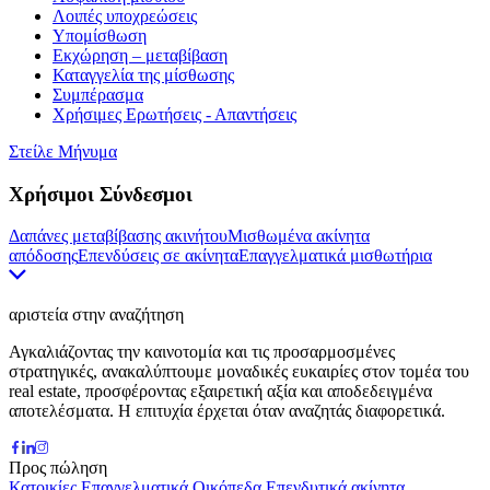
Λοιπές υποχρεώσεις
Υπομίσθωση
Εκχώρηση – μεταβίβαση
Καταγγελία της μίσθωσης
Συμπέρασμα
Χρήσιμες Ερωτήσεις - Απαντήσεις
Στείλε Μήνυμα
Χρήσιμοι Σύνδεσμοι
Δαπάνες μεταβίβασης ακινήτου
Μισθωμένα ακίνητα
απόδοσης
Επενδύσεις σε ακίνητα
Επαγγελματικά μισθωτήρια
αριστεία στην αναζήτηση
Αγκαλιάζοντας την καινοτομία και τις προσαρμοσμένες
στρατηγικές, ανακαλύπτουμε μοναδικές ευκαιρίες στον τομέα του
real estate, προσφέροντας εξαιρετική αξία και αποδεδειγμένα
αποτελέσματα. Η επιτυχία έρχεται όταν αναζητάς διαφορετικά.
Προς πώληση
Κατοικίες
Επαγγελματικά
Οικόπεδα
Επενδυτικά ακίνητα