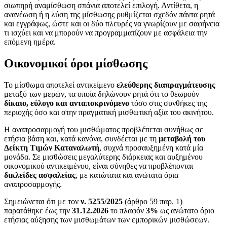
σιωπηρή αναμίσθωση σπάνια αποτελεί επιλογή. Αντίθετα, η
ανανέωση ή η λύση της μίσθωσης ρυθμίζεται σχεδόν πάντα ρητά
και εγγράφως, ώστε και οι δύο πλευρές να γνωρίζουν με σαφήνεια
τι ισχύει και να μπορούν να προγραμματίζουν με ασφάλεια την
επόμενη ημέρα.
Οικονομικοί όροι μίσθωσης
Το μίσθωμα αποτελεί αντικείμενο
ελεύθερης διαπραγμάτευσης
μεταξύ των μερών, τα οποία δηλώνουν ρητά ότι το θεωρούν
δίκαιο, εύλογο και ανταποκρινόμενο
τόσο στις συνθήκες της
περιοχής όσο και στην πραγματική μισθωτική αξία του ακινήτου.
Η αναπροσαρμογή του μισθώματος προβλέπεται συνήθως σε
ετήσια βάση και, κατά κανόνα, συνδέεται με τη
μεταβολή του
Δείκτη Τιμών Καταναλωτή
, συχνά προσαυξημένη κατά μία
μονάδα. Σε μισθώσεις μεγαλύτερης διάρκειας και αυξημένου
οικονομικού αντικειμένου, είναι σύνηθες να προβλέπονται
δικλείδες ασφαλείας
, με κατώτατα και ανώτατα όρια
αναπροσαρμογής.
Σημειώνεται ότι με τον
ν. 5255/2025
(άρθρο 59 παρ. 1)
παρατάθηκε έως την
31.12.2026
το πλαφόν
3%
ως ανώτατο όριο
ετήσιας αύξησης των μισθωμάτων των εμπορικών μισθώσεων.