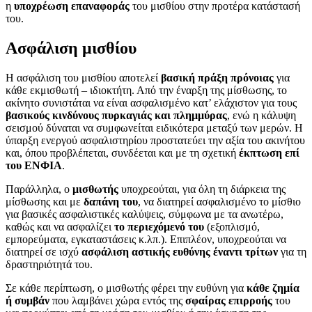
η
υποχρέωση επαναφοράς
του μισθίου στην προτέρα κατάστασή
του.
Ασφάλιση μισθίου
Η ασφάλιση του μισθίου αποτελεί
βασική πράξη πρόνοιας
για
κάθε εκμισθωτή – ιδιοκτήτη. Από την έναρξη της μίσθωσης, το
ακίνητο συνιστάται να είναι ασφαλισμένο κατ’ ελάχιστον για τους
βασικούς κινδύνους πυρκαγιάς και πλημμύρας
, ενώ η κάλυψη
σεισμού δύναται να συμφωνείται ειδικότερα μεταξύ των μερών. Η
ύπαρξη ενεργού ασφαλιστηρίου προστατεύει την αξία του ακινήτου
και, όπου προβλέπεται, συνδέεται και με τη σχετική
έκπτωση επί
του ΕΝΦΙΑ
.
Παράλληλα, ο
μισθωτής
υποχρεούται, για όλη τη διάρκεια της
μίσθωσης και με
δαπάνη του
, να διατηρεί ασφαλισμένο το μίσθιο
για βασικές ασφαλιστικές καλύψεις, σύμφωνα με τα ανωτέρω,
καθώς και να ασφαλίζει
το περιεχόμενό του
(εξοπλισμό,
εμπορεύματα, εγκαταστάσεις κ.λπ.). Επιπλέον, υποχρεούται να
διατηρεί σε ισχύ
ασφάλιση αστικής ευθύνης έναντι τρίτων
για τη
δραστηριότητά του.
Σε κάθε περίπτωση, ο μισθωτής φέρει την ευθύνη για
κάθε ζημία
ή συμβάν
που λαμβάνει χώρα εντός της
σφαίρας επιρροής
του