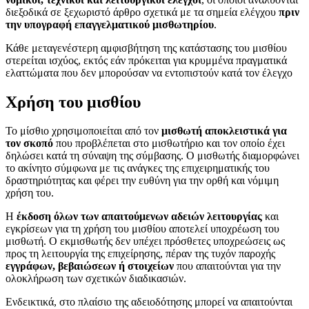
διεξοδικά σε ξεχωριστό άρθρο σχετικά με τα σημεία ελέγχου
πριν
την υπογραφή επαγγελματικού μισθωτηρίου
.
Κάθε μεταγενέστερη αμφισβήτηση της κατάστασης του μισθίου
στερείται ισχύος, εκτός εάν πρόκειται για κρυμμένα πραγματικά
ελαττώματα που δεν μπορούσαν να εντοπιστούν κατά τον έλεγχο
Χρήση του μισθίου
Το μίσθιο χρησιμοποιείται από τον
μισθωτή αποκλειστικά για
τον σκοπό
που προβλέπεται στο μισθωτήριο και τον οποίο έχει
δηλώσει κατά τη σύναψη της σύμβασης. Ο μισθωτής διαμορφώνει
το ακίνητο σύμφωνα με τις ανάγκες της επιχειρηματικής του
δραστηριότητας και φέρει την ευθύνη για την ορθή και νόμιμη
χρήση του.
Η
έκδοση όλων των απαιτούμενων αδειών λειτουργίας
και
εγκρίσεων για τη χρήση του μισθίου αποτελεί υποχρέωση του
μισθωτή. Ο εκμισθωτής δεν υπέχει πρόσθετες υποχρεώσεις ως
προς τη λειτουργία της επιχείρησης, πέραν της τυχόν παροχής
εγγράφων, βεβαιώσεων ή στοιχείων
που απαιτούνται για την
ολοκλήρωση των σχετικών διαδικασιών.
Ενδεικτικά, στο πλαίσιο της αδειοδότησης μπορεί να απαιτούνται