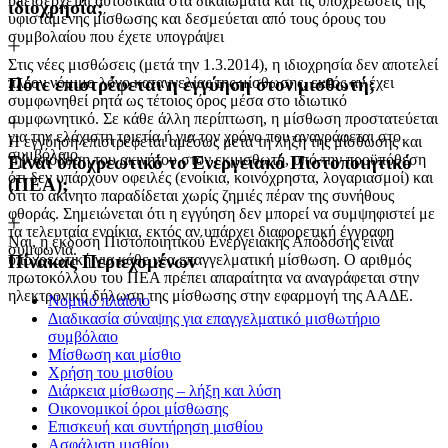
υπεισέρχεται αυτοδίκαια στα δικαιώματα και τις υποχρεώσεις της
ιδιοχρησία;
υφιστάμενης μίσθωσης και δεσμεύεται από τους όρους του
συμβολαίου που έχετε υπογράψει
Στις νέες μισθώσεις (μετά την 1.3.2014), η ιδιοχρησία δεν αποτελεί
πλέον νόμιμο λόγο καταγγελίας της μίσθωσης, εκτός αν έχει
Πότε επιστρέφεται η εγγύηση στον μισθωτή;
συμφωνηθεί ρητά ως τέτοιος όρος μέσα στο ιδιωτικό
συμφωνητικό. Σε κάθε άλλη περίπτωση, η μίσθωση προστατεύεται
για την ελάχιστη τριετία ή για τον χρόνο που αναγράφεται στο
Η εγγύηση επιστρέφεται αμέσως μετά τη λήξη της μίσθωσης και
συμβόλαιο.
την απόδοση του ακινήτου στον εκμισθωτή, υπό την προϋπόθεση
Είναι υποχρεωτικό το Ενεργειακό Πιστοποιητικό
ότι δεν υπάρχουν οφειλές (ενοίκια, κοινόχρηστα, λογαριασμοί) και
(ΠΕΑ);
ότι το ακίνητο παραδίδεται χωρίς ζημιές πέραν της συνήθους
φθοράς. Σημειώνεται ότι η εγγύηση δεν μπορεί να συμψηφιστεί με
τα τελευταία ενοίκια, εκτός αν υπάρχει διαφορετική έγγραφη
Ναι, η έκδοση Πιστοποιητικού Ενεργειακής Απόδοσης είναι
συμφωνία.
υποχρεωτική για κάθε νέα επαγγελματική μίσθωση. Ο αριθμός
Πίνακας Περιεχομένων
πρωτοκόλλου του ΠΕΑ πρέπει απαραίτητα να αναγράφεται στην
ηλεκτρονική δήλωση της μίσθωσης στην εφαρμογή της ΑΑΔΕ.
Νομικό πλαίσιο
Διαδικασία σύναψης για επαγγελματικό μισθωτήριο
συμβόλαιο
Μίσθωση και μίσθιο
Χρήση του μισθίου
Διάρκεια μίσθωσης – λήξη και λύση
Οικονομικοί όροι μίσθωσης
Επισκευή και συντήρηση μισθίου
Ασφάλιση μισθίου