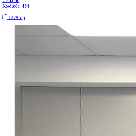
€ 26.000
Κωδικός:
454
|
1278 τ.μ