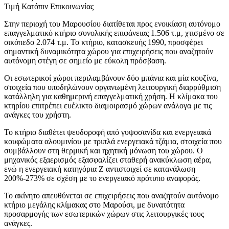
Τιμή Κατόπιν Επικοινωνίας
Στην περιοχή του Μαρουσίου διατίθεται προς ενοικίαση αυτόνομο
επαγγελματικό κτήριο συνολικής επιφάνειας 1.506 τ.μ, χτισμένο σε
οικόπεδο 2.074 τ.μ. Το κτήριο, κατασκευής 1990, προσφέρει
σημαντική δυναμικότητα χώρου για επιχειρήσεις που αναζητούν
αυτόνομη στέγη σε σημείο με εύκολη πρόσβαση.
Οι εσωτερικοί χώροι περιλαμβάνουν δύο μπάνια και μία κουζίνα,
στοιχεία που υποδηλώνουν οργανωμένη λειτουργική διαρρύθμιση
κατάλληλη για καθημερινή επαγγελματική χρήση. Η κλίμακα του
κτηρίου επιτρέπει ευέλικτο διαμοιρασμό χώρων ανάλογα με τις
ανάγκες του χρήστη.
Το κτήριο διαθέτει ψευδοροφή από γυψοσανίδα και ενεργειακά
κουφώματα αλουμινίου με τριπλά ενεργειακά τζάμια, στοιχεία που
συμβάλλουν στη θερμική και ηχητική μόνωση του χώρου. Ο
μηχανικός εξαερισμός εξασφαλίζει σταθερή ανακύκλωση αέρα,
ενώ η ενεργειακή κατηγόρια Ζ αντιστοιχεί σε κατανάλωση
200%-273% σε σχέση με το ενεργειακό πρότυπο αναφοράς.
Το ακίνητο απευθύνεται σε επιχειρήσεις που αναζητούν αυτόνομο
κτήριο μεγάλης κλίμακας στο Μαρούσι, με δυνατότητα
προσαρμογής των εσωτερικών χώρων στις λειτουργικές τους
ανάγκες.