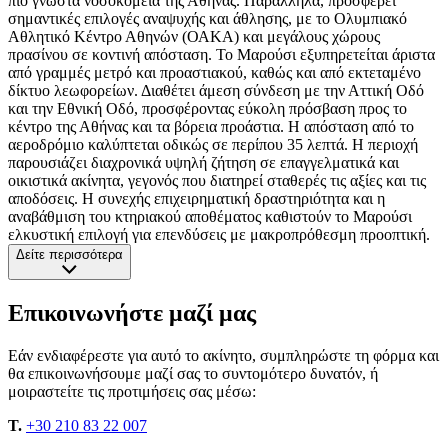
πιο γνωστά νοσοκομεία της Αθήνας. Παράλληλα, προσφέρει
σημαντικές επιλογές αναψυχής και άθλησης, με το Ολυμπιακό
Αθλητικό Κέντρο Αθηνών (ΟΑΚΑ) και μεγάλους χώρους
πρασίνου σε κοντινή απόσταση. Το Μαρούσι εξυπηρετείται άριστα
από γραμμές μετρό και προαστιακού, καθώς και από εκτεταμένο
δίκτυο λεωφορείων. Διαθέτει άμεση σύνδεση με την Αττική Οδό
και την Εθνική Οδό, προσφέροντας εύκολη πρόσβαση προς το
κέντρο της Αθήνας και τα βόρεια προάστια. Η απόσταση από το
αεροδρόμιο καλύπτεται οδικώς σε περίπου 35 λεπτά. Η περιοχή
παρουσιάζει διαχρονικά υψηλή ζήτηση σε επαγγελματικά και
οικιστικά ακίνητα, γεγονός που διατηρεί σταθερές τις αξίες και τις
αποδόσεις. Η συνεχής επιχειρηματική δραστηριότητα και η
αναβάθμιση του κτηριακού αποθέματος καθιστούν το Μαρούσι
ελκυστική επιλογή για επενδύσεις με μακροπρόθεσμη προοπτική.
Δείτε περισσότερα
Επικοινωνήστε μαζί μας
Εάν ενδιαφέρεστε για αυτό το ακίνητο, συμπληρώστε τη φόρμα και
θα επικοινωνήσουμε μαζί σας το συντομότερο δυνατόν, ή
μοιραστείτε τις προτιμήσεις σας μέσω:
T.
+30 210 83 22 007