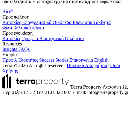
αποτελέσματα. Η επιτυχία έρχεται όταν αναζητάς διαφορετικά.
Προς πώληση
Κατοικίες
Επαγγελματικά
Οικόπεδα
Επενδυτικά ακίνητα
Φωτοβολταϊκά πάρκα
Προς ενοικίαση
Κατοικίες
Γραφεία
Βιομηχανικά
Οικόπεδα
Resources
Insights
FAQs
Εταιρία
Προφίλ
Ιδιοκτήτες
Success Stories
Επικοινωνία
English
Terra © 2026 All rights reserved
|
Πολιτική Απορρήτου
|
Όροι
Χρήσης
Terra Property
Λασσάνη 12,
Περιστέρι 12132
Τηλ 210 8322 007
E-mail: info@terraproperty.gr