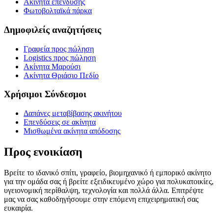
Ακίνητα επένδυσης
Φωτοβολταϊκά πάρκα
Δημοφιλείς αναζητήσεις
Γραφεία προς πώληση
Logistics προς πώληση
Ακίνητα Μαρούσι
Ακίνητα Θριάσιο Πεδίο
Χρήσιμοι Σύνδεσμοι
Δαπάνες μεταβίβασης ακινήτου
Επενδύσεις σε ακίνητα
Μισθωμένα ακίνητα απόδοσης
Προς ενοικίαση
Βρείτε το ιδανικό σπίτι, γραφείο, βιομηχανικό ή εμπορικό ακίνητο
για την ομάδα σας ή βρείτε εξειδικευμένο χώρο για πολυκατοικίες,
υγειονομική περίθαλψη, τεχνολογία και πολλά άλλα. Επιτρέψτε
μας να σας καθοδηγήσουμε στην επόμενη επιχειρηματική σας
ευκαιρία.