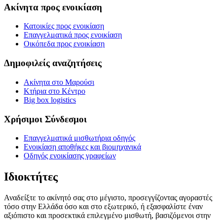
Ακίνητα προς ενοικίαση
Κατοικίες προς ενοικίαση
Επαγγελματικά προς ενοικίαση
Οικόπεδα προς ενοικίαση
Δημοφιλείς αναζητήσεις
Ακίνητα στο Μαρούσι
Κτήρια στο Κέντρο
Big box logistics
Χρήσιμοι Σύνδεσμοι
Επαγγελματικά μισθωτήρια οδηγός
Ενοικίαση αποθήκες και βιομηχανικά
Οδηγός ενοικίασης γραφείων
Ιδιοκτήτες
Αναδείξτε το ακίνητό σας στο μέγιστο, προσεγγίζοντας αγοραστές
τόσο στην Ελλάδα όσο και στο εξωτερικό, ή εξασφαλίστε έναν
αξιόπιστο και προσεκτικά επιλεγμένο μισθωτή, βασιζόμενοι στην