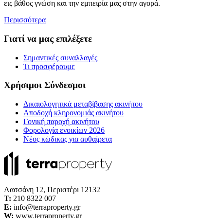
εις βάθος γνώση και την εμπειρία μας στην αγορά.
Περισσότερα
Γιατί να μας επιλέξετε
Σημαντικές συναλλαγές
Τι προσφέρουμε
Χρήσιμοι Σύνδεσμοι
Δικαιολογητικά μεταβίβασης ακινήτου
Αποδοχή κληρονομιάς ακινήτου
Γονική παροχή ακινήτου
Φορολογία ενοικίων 2026
Νέος κώδικας για αυθαίρετα
Λασσάνη 12, Περιστέρι 12132
Τ:
210 8322 007
E:
info@terraproperty.gr
W:
www.terraproperty.gr