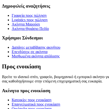
Δημοφιλείς αναζητήσεις
Γραφεία προς πώληση
Logistics προς πώληση
Ακίνητα Μαρούσι
Ακίνητα Θριάσιο Πεδίο
Χρήσιμοι Σύνδεσμοι
Δαπάνες μεταβίβασης ακινήτου
Επενδύσεις σε ακίνητα
Μισθωμένα ακίνητα απόδοσης
Προς ενοικίαση
Βρείτε το ιδανικό σπίτι, γραφείο, βιομηχανικό ή εμπορικό ακίνητο 
σας καθοδηγήσουμε στην επόμενη επιχειρηματική σας ευκαιρία.
Ακίνητα προς ενοικίαση
Κατοικίες προς ενοικίαση
Επαγγελματικά προς ενοικίαση
Οικόπεδα προς ενοικίαση