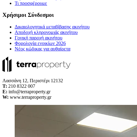
Τι προσφέρουμε
Χρήσιμοι Σύνδεσμοι
Δικαιολογητικά μεταβίβασης ακινήτου
Αποδοχή κληρονομιάς ακινήτου
Γονική παροχή ακινήτου
Φορολογία ενοικίων 2026
Νέος κώδικας για αυθαίρετα
Λασσάνη 12, Περιστέρι 12132
Τ:
210 8322 007
E:
info@terraproperty.gr
W:
www.terraproperty.gr