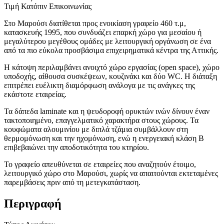
Τιμή Κατόπιν Επικοινωνίας
Στο Μαρούσι διατίθεται προς ενοικίαση γραφείο 460 τ.μ,
κατασκευής 1995, που συνδυάζει επαρκή χώρο για μεσαίου ή
μεγαλύτερου μεγέθους ομάδες με λειτουργική οργάνωση σε ένα
από τα πιο εύκολα προσβάσιμα επιχειρηματικά κέντρα της Αττικής.
Η κάτοψη περιλαμβάνει ανοιχτό χώρο εργασίας (open space), χώρο
υποδοχής, αίθουσα συσκέψεων, κουζινάκι και δύο WC. Η διάταξη
επιτρέπει ευέλικτη διαμόρφωση ανάλογα με τις ανάγκες της
εκάστοτε εταιρείας.
Τα δάπεδα laminate και η ψευδοροφή ορυκτών ινών δίνουν έναν
τακτοποιημένο, επαγγελματικό χαρακτήρα στους χώρους. Τα
κουφώματα αλουμινίου με διπλά τζάμια συμβάλλουν στη
θερμομόνωση και την ηχομόνωση, ενώ η ενεργειακή κλάση Β
επιβεβαιώνει την αποδοτικότητα του κτηρίου.
Το γραφείο απευθύνεται σε εταιρείες που αναζητούν έτοιμο,
λειτουργικό χώρο στο Μαρούσι, χωρίς να απαιτούνται εκτεταμένες
παρεμβάσεις πριν από τη μετεγκατάσταση.
Περιγραφή