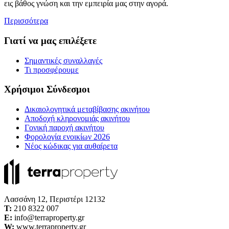
εις βάθος γνώση και την εμπειρία μας στην αγορά.
Περισσότερα
Γιατί να μας επιλέξετε
Σημαντικές συναλλαγές
Τι προσφέρουμε
Χρήσιμοι Σύνδεσμοι
Δικαιολογητικά μεταβίβασης ακινήτου
Αποδοχή κληρονομιάς ακινήτου
Γονική παροχή ακινήτου
Φορολογία ενοικίων 2026
Νέος κώδικας για αυθαίρετα
Λασσάνη 12, Περιστέρι 12132
Τ:
210 8322 007
E:
info@terraproperty.gr
W:
www.terraproperty.gr