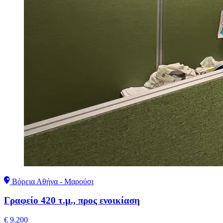
Βόρεια Αθήνα - Μαρούσι
Γραφείο 420 τ.μ., προς ενοικίαση
€ 9.200