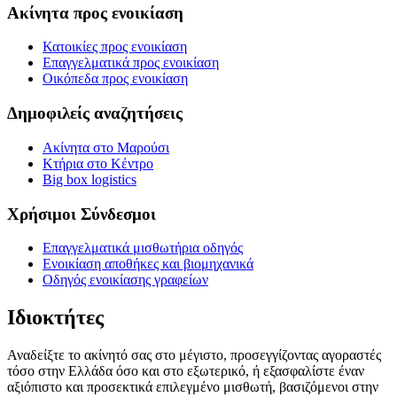
Ακίνητα προς ενοικίαση
Κατοικίες προς ενοικίαση
Επαγγελματικά προς ενοικίαση
Οικόπεδα προς ενοικίαση
Δημοφιλείς αναζητήσεις
Ακίνητα στο Μαρούσι
Κτήρια στο Κέντρο
Big box logistics
Χρήσιμοι Σύνδεσμοι
Επαγγελματικά μισθωτήρια οδηγός
Ενοικίαση αποθήκες και βιομηχανικά
Οδηγός ενοικίασης γραφείων
Ιδιοκτήτες
Αναδείξτε το ακίνητό σας στο μέγιστο, προσεγγίζοντας αγοραστές
τόσο στην Ελλάδα όσο και στο εξωτερικό, ή εξασφαλίστε έναν
αξιόπιστο και προσεκτικά επιλεγμένο μισθωτή, βασιζόμενοι στην