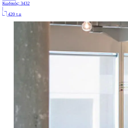
Κωδικός:
3432
|
420 τ.μ