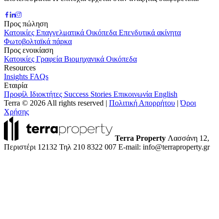
Προς πώληση
Κατοικίες
Επαγγελματικά
Οικόπεδα
Επενδυτικά ακίνητα
Φωτοβολταϊκά πάρκα
Προς ενοικίαση
Κατοικίες
Γραφεία
Βιομηχανικά
Οικόπεδα
Resources
Insights
FAQs
Εταιρία
Προφίλ
Ιδιοκτήτες
Success Stories
Επικοινωνία
English
Terra © 2026 All rights reserved
|
Πολιτική Απορρήτου
|
Όροι
Χρήσης
Terra Property
Λασσάνη 12,
Περιστέρι 12132
Τηλ 210 8322 007
E-mail: info@terraproperty.gr