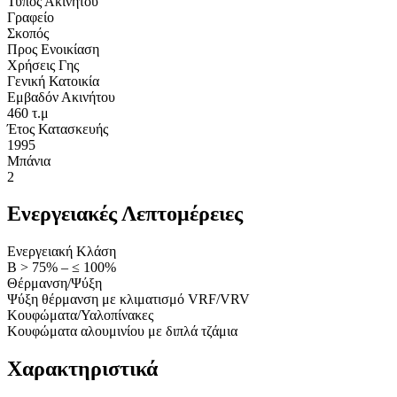
Τύπος Ακινήτου
Γραφείο
Σκοπός
Προς Ενοικίαση
Χρήσεις Γης
Γενική Κατοικία
Εμβαδόν Ακινήτου
460 τ.μ
Έτος Κατασκευής
1995
Μπάνια
2
Ενεργειακές Λεπτομέρειες
Ενεργειακή Κλάση
Β > 75% – ≤ 100%
Θέρμανση/Ψύξη
Ψύξη θέρμανση με κλιματισμό VRF/VRV
Κουφώματα/Υαλοπίνακες
Κουφώματα αλουμινίου με διπλά τζάμια
Χαρακτηριστικά