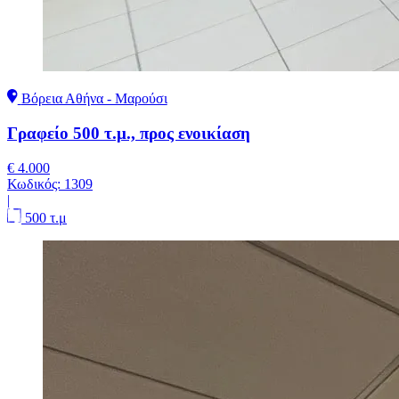
Βόρεια Αθήνα - Μαρούσι
Γραφείο 500 τ.μ., προς ενοικίαση
€ 4.000
Κωδικός:
1309
|
500 τ.μ