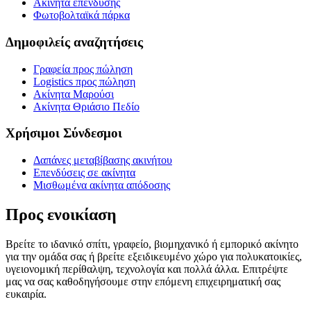
Ακίνητα επένδυσης
Φωτοβολταϊκά πάρκα
Δημοφιλείς αναζητήσεις
Γραφεία προς πώληση
Logistics προς πώληση
Ακίνητα Μαρούσι
Ακίνητα Θριάσιο Πεδίο
Χρήσιμοι Σύνδεσμοι
Δαπάνες μεταβίβασης ακινήτου
Επενδύσεις σε ακίνητα
Μισθωμένα ακίνητα απόδοσης
Προς ενοικίαση
Βρείτε το ιδανικό σπίτι, γραφείο, βιομηχανικό ή εμπορικό ακίνητο
για την ομάδα σας ή βρείτε εξειδικευμένο χώρο για πολυκατοικίες,
υγειονομική περίθαλψη, τεχνολογία και πολλά άλλα. Επιτρέψτε
μας να σας καθοδηγήσουμε στην επόμενη επιχειρηματική σας
ευκαιρία.