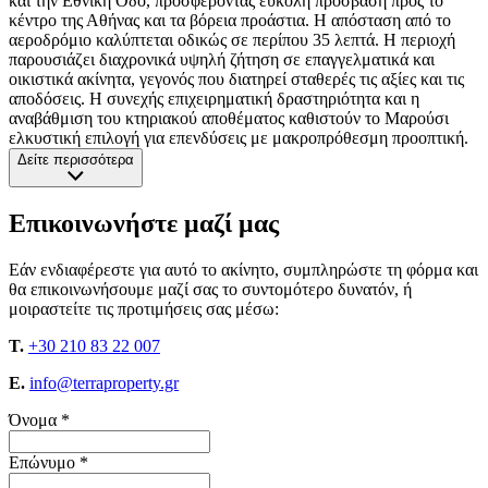
και την Εθνική Οδό, προσφέροντας εύκολη πρόσβαση προς το
κέντρο της Αθήνας και τα βόρεια προάστια. Η απόσταση από το
αεροδρόμιο καλύπτεται οδικώς σε περίπου 35 λεπτά. Η περιοχή
παρουσιάζει διαχρονικά υψηλή ζήτηση σε επαγγελματικά και
οικιστικά ακίνητα, γεγονός που διατηρεί σταθερές τις αξίες και τις
αποδόσεις. Η συνεχής επιχειρηματική δραστηριότητα και η
αναβάθμιση του κτηριακού αποθέματος καθιστούν το Μαρούσι
ελκυστική επιλογή για επενδύσεις με μακροπρόθεσμη προοπτική.
Δείτε περισσότερα
Επικοινωνήστε μαζί μας
Εάν ενδιαφέρεστε για αυτό το ακίνητο, συμπληρώστε τη φόρμα και
θα επικοινωνήσουμε μαζί σας το συντομότερο δυνατόν, ή
μοιραστείτε τις προτιμήσεις σας μέσω:
T.
+30 210 83 22 007
E.
info@terraproperty.gr
Όνομα *
Επώνυμο *