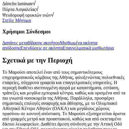
Δάπεδα laminate
Πόρτα Ασφαλείας
Ψευδοροφή ορυκτών ινών
Στείλε Μήνυμα
Χρήσιμοι Σύνδεσμοι
Δαπάνες μεταβίβασης ακινήτου
Μισθωμένα ακίνητα
απόδοσης
Επενδύσεις σε ακίνητα
Επαγγελματικά μισθωτήρια
Σχετικά με την Περιοχή
Το Μαρούσι αποτελεί έναν από τους σημαντικότερους
επιχειρηματικούς κόμβους της Αθήνας, φιλοξενώντας πολυεθνικές
εταιρείες, σύγχρονα γραφεία και επαγγελματικές υπηρεσίες. Η
περιοχή διαθέτει ανεπτυγμένη αγορά με καταστήματα, εστίαση,
τράπεζες και μεγάλα εμπορικά κέντρα, καθώς και ορισμένα από τα
πιο γνωστά νοσοκομεία της Αθήνας. Παράλληλα, προσφέρει
σημαντικές επιλογές αναψυχής και άθλησης, με το Ολυμπιακό
Αθλητικό Κέντρο Αθηνών (ΟΑΚΑ) και μεγάλους χώρους
πρασίνου σε κοντινή απόσταση. Το Μαρούσι εξυπηρετείται άριστα
από γραμμές μετρό και προαστιακού, καθώς και από εκτεταμένο
δίκτυο λεωφορείων. Διαθέτει άμεση σύνδεση με την Αττική Οδό