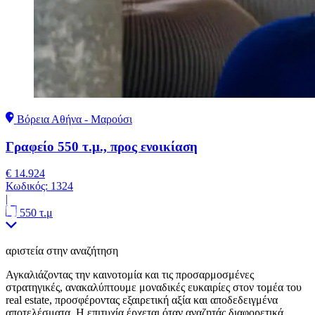
Βόρεια Αθήνα - Μαρούσι
Γραφείο 550 τ.μ., προς ενοικίαση
€ 14.924
Κωδικός:
1324
|
550 τ.μ
αριστεία στην αναζήτηση
Αγκαλιάζοντας την καινοτομία και τις προσαρμοσμένες
στρατηγικές, ανακαλύπτουμε μοναδικές ευκαιρίες στον τομέα του
real estate, προσφέροντας εξαιρετική αξία και αποδεδειγμένα
αποτελέσματα. Η επιτυχία έρχεται όταν αναζητάς διαφορετικά.