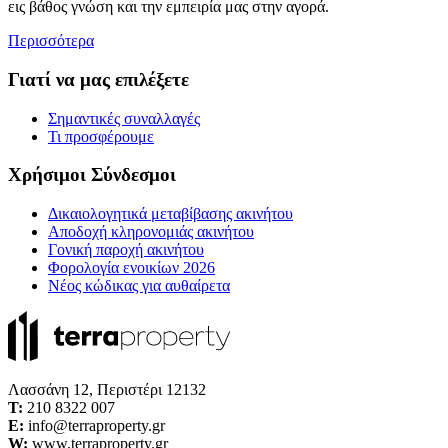
εις βάθος γνώση και την εμπειρία μας στην αγορά.
Περισσότερα
Γιατί να μας επιλέξετε
Σημαντικές συναλλαγές
Τι προσφέρουμε
Χρήσιμοι Σύνδεσμοι
Δικαιολογητικά μεταβίβασης ακινήτου
Αποδοχή κληρονομιάς ακινήτου
Γονική παροχή ακινήτου
Φορολογία ενοικίων 2026
Νέος κώδικας για αυθαίρετα
Λασσάνη 12, Περιστέρι 12132
Τ:
210 8322 007
E:
info@terraproperty.gr
W:
www.terraproperty.gr