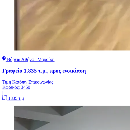
Βόρεια Αθήνα - Μαρούσι
Γραφείο 1.835 τ.μ., προς ενοικίαση
Τιμή Κατόπιν Επικοινωνίας
Κωδικός:
3450
|
1835 τ.μ