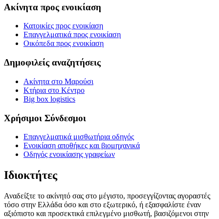
Ακίνητα προς ενοικίαση
Κατοικίες προς ενοικίαση
Επαγγελματικά προς ενοικίαση
Οικόπεδα προς ενοικίαση
Δημοφιλείς αναζητήσεις
Ακίνητα στο Μαρούσι
Κτήρια στο Κέντρο
Big box logistics
Χρήσιμοι Σύνδεσμοι
Επαγγελματικά μισθωτήρια οδηγός
Ενοικίαση αποθήκες και βιομηχανικά
Οδηγός ενοικίασης γραφείων
Ιδιοκτήτες
Αναδείξτε το ακίνητό σας στο μέγιστο, προσεγγίζοντας αγοραστές
τόσο στην Ελλάδα όσο και στο εξωτερικό, ή εξασφαλίστε έναν
αξιόπιστο και προσεκτικά επιλεγμένο μισθωτή, βασιζόμενοι στην