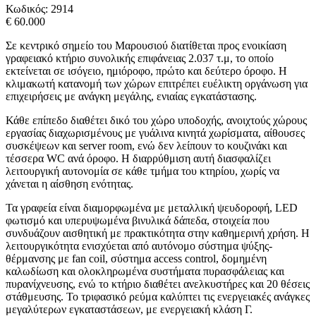
Κωδικός:
2914
€ 60.000
Σε κεντρικό σημείο του Μαρουσιού διατίθεται προς ενοικίαση
γραφειακό κτήριο συνολικής επιφάνειας 2.037 τ.μ, το οποίο
εκτείνεται σε ισόγειο, ημιόροφο, πρώτο και δεύτερο όροφο. Η
κλιμακωτή κατανομή των χώρων επιτρέπει ευέλικτη οργάνωση για
επιχειρήσεις με ανάγκη μεγάλης, ενιαίας εγκατάστασης.
Κάθε επίπεδο διαθέτει δικό του χώρο υποδοχής, ανοιχτούς χώρους
εργασίας διαχωρισμένους με γυάλινα κινητά χωρίσματα, αίθουσες
συσκέψεων και server room, ενώ δεν λείπουν το κουζινάκι και
τέσσερα WC ανά όροφο. Η διαρρύθμιση αυτή διασφαλίζει
λειτουργική αυτονομία σε κάθε τμήμα του κτηρίου, χωρίς να
χάνεται η αίσθηση ενότητας.
Τα γραφεία είναι διαμορφωμένα με μεταλλική ψευδοροφή, LED
φωτισμό και υπερυψωμένα βινυλικά δάπεδα, στοιχεία που
συνδυάζουν αισθητική με πρακτικότητα στην καθημερινή χρήση. Η
λειτουργικότητα ενισχύεται από αυτόνομο σύστημα ψύξης-
θέρμανσης με fan coil, σύστημα access control, δομημένη
καλωδίωση και ολοκληρωμένα συστήματα πυρασφάλειας και
πυρανίχνευσης, ενώ το κτήριο διαθέτει ανελκυστήρες και 20 θέσεις
στάθμευσης. Το τριφασικό ρεύμα καλύπτει τις ενεργειακές ανάγκες
μεγαλύτερων εγκαταστάσεων, με ενεργειακή κλάση Γ.