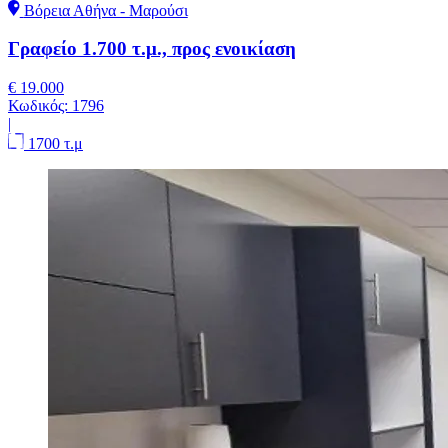
Βόρεια Αθήνα - Μαρούσι
Γραφείο 1.700 τ.μ., προς ενοικίαση
€ 19.000
Κωδικός:
1796
|
1700 τ.μ