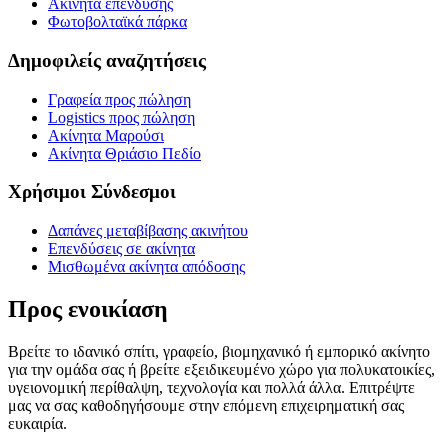
Ακίνητα επένδυσης
Φωτοβολταϊκά πάρκα
Δημοφιλείς αναζητήσεις
Γραφεία προς πώληση
Logistics προς πώληση
Ακίνητα Μαρούσι
Ακίνητα Θριάσιο Πεδίο
Χρήσιμοι Σύνδεσμοι
Δαπάνες μεταβίβασης ακινήτου
Επενδύσεις σε ακίνητα
Μισθωμένα ακίνητα απόδοσης
Προς ενοικίαση
Βρείτε το ιδανικό σπίτι, γραφείο, βιομηχανικό ή εμπορικό ακίνητο
για την ομάδα σας ή βρείτε εξειδικευμένο χώρο για πολυκατοικίες,
υγειονομική περίθαλψη, τεχνολογία και πολλά άλλα. Επιτρέψτε
μας να σας καθοδηγήσουμε στην επόμενη επιχειρηματική σας
ευκαιρία.