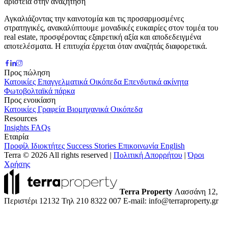
αριστεία στην αναζήτηση
Αγκαλιάζοντας την καινοτομία και τις προσαρμοσμένες
στρατηγικές, ανακαλύπτουμε μοναδικές ευκαιρίες στον τομέα του
real estate, προσφέροντας εξαιρετική αξία και αποδεδειγμένα
αποτελέσματα. Η επιτυχία έρχεται όταν αναζητάς διαφορετικά.
Προς πώληση
Κατοικίες
Επαγγελματικά
Οικόπεδα
Επενδυτικά ακίνητα
Φωτοβολταϊκά πάρκα
Προς ενοικίαση
Κατοικίες
Γραφεία
Βιομηχανικά
Οικόπεδα
Resources
Insights
FAQs
Εταιρία
Προφίλ
Ιδιοκτήτες
Success Stories
Επικοινωνία
English
Terra © 2026 All rights reserved
|
Πολιτική Απορρήτου
|
Όροι
Χρήσης
Terra Property
Λασσάνη 12,
Περιστέρι 12132
Τηλ 210 8322 007
E-mail: info@terraproperty.gr