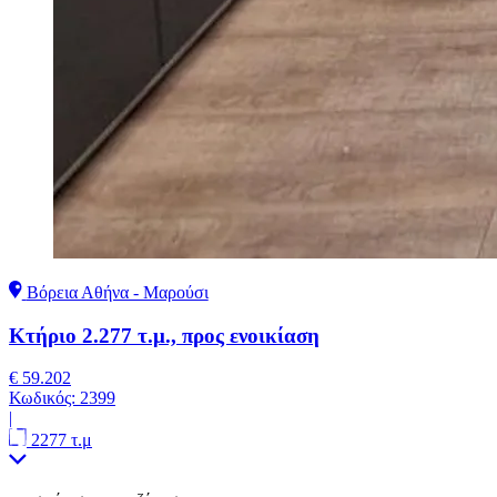
Βόρεια Αθήνα - Μαρούσι
Κτήριο 2.277 τ.μ., προς ενοικίαση
€ 59.202
Κωδικός:
2399
|
2277 τ.μ