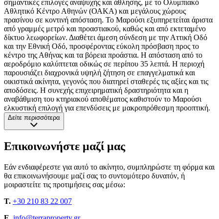
σημαντικές επιλογές αναψυχής και άθλησης, με το Ολυμπιακό
Αθλητικό Κέντρο Αθηνών (ΟΑΚΑ) και μεγάλους χώρους
πρασίνου σε κοντινή απόσταση. Το Μαρούσι εξυπηρετείται άριστα
από γραμμές μετρό και προαστιακού, καθώς και από εκτεταμένο
δίκτυο λεωφορείων. Διαθέτει άμεση σύνδεση με την Αττική Οδό
και την Εθνική Οδό, προσφέροντας εύκολη πρόσβαση προς το
κέντρο της Αθήνας και τα βόρεια προάστια. Η απόσταση από το
αεροδρόμιο καλύπτεται οδικώς σε περίπου 35 λεπτά. Η περιοχή
παρουσιάζει διαχρονικά υψηλή ζήτηση σε επαγγελματικά και
οικιστικά ακίνητα, γεγονός που διατηρεί σταθερές τις αξίες και τις
αποδόσεις. Η συνεχής επιχειρηματική δραστηριότητα και η
αναβάθμιση του κτηριακού αποθέματος καθιστούν το Μαρούσι
ελκυστική επιλογή για επενδύσεις με μακροπρόθεσμη προοπτική.
Δείτε περισσότερα
Επικοινωνήστε μαζί μας
Εάν ενδιαφέρεστε για αυτό το ακίνητο, συμπληρώστε τη φόρμα και
θα επικοινωνήσουμε μαζί σας το συντομότερο δυνατόν, ή
μοιραστείτε τις προτιμήσεις σας μέσω:
T.
+30 210 83 22 007
E.
info@terraproperty.gr