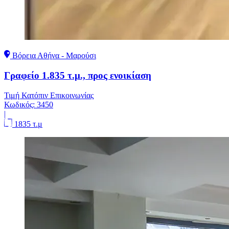
Βόρεια Αθήνα - Μαρούσι
Γραφείο 1.835 τ.μ., προς ενοικίαση
Τιμή Κατόπιν Επικοινωνίας
Κωδικός:
3450
|
1835 τ.μ