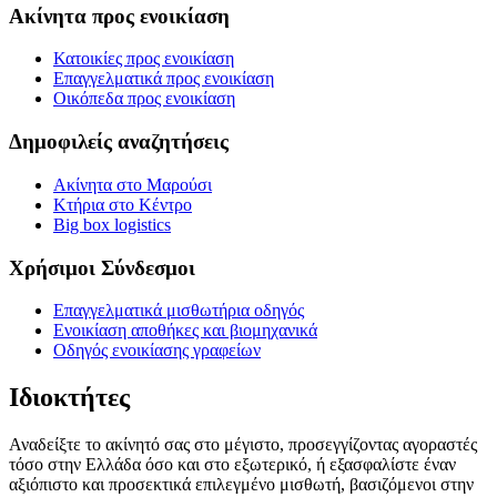
Ακίνητα προς ενοικίαση
Κατοικίες προς ενοικίαση
Επαγγελματικά προς ενοικίαση
Οικόπεδα προς ενοικίαση
Δημοφιλείς αναζητήσεις
Ακίνητα στο Μαρούσι
Κτήρια στο Κέντρο
Big box logistics
Χρήσιμοι Σύνδεσμοι
Επαγγελματικά μισθωτήρια οδηγός
Ενοικίαση αποθήκες και βιομηχανικά
Οδηγός ενοικίασης γραφείων
Ιδιοκτήτες
Αναδείξτε το ακίνητό σας στο μέγιστο, προσεγγίζοντας αγοραστές
τόσο στην Ελλάδα όσο και στο εξωτερικό, ή εξασφαλίστε έναν
αξιόπιστο και προσεκτικά επιλεγμένο μισθωτή, βασιζόμενοι στην