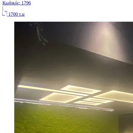
Κωδικός:
1796
|
1700 τ.μ