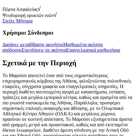
Πόρτα Ασφαλείας
Ψευδοροφή ορυκτών ινών
Στείλε Μήνυμα
Χρήσιμοι Σύνδεσμοι
Δαπάνες μεταβίβασης ακινήτου
Μισθωμένα ακίνητα
απόδοσης
Επενδύσεις σε ακίνητα
Επαγγελματικά μισθωτήρια
Σχετικά με την Περιοχή
Το Μαρούσι αποτελεί έναν από τους σημαντικότερους
επιχειρηματικούς κόμβους της Αθήνας, φιλοξενώντας πολυεθνικές
εταιρείες, σύγχρονα γραφεία και επαγγελματικές υπηρεσίες. Η
περιοχή διαθέτει ανεπτυγμένη αγορά με καταστήματα, εστίαση,
τράπεζες και μεγάλα εμπορικά κέντρα, καθώς και ορισμένα από τα
πιο γνωστά νοσοκομεία της Αθήνας. Παράλληλα, προσφέρει
σημαντικές επιλογές αναψυχής και άθλησης, με το Ολυμπιακό
Αθλητικό Κέντρο Αθηνών (ΟΑΚΑ) και μεγάλους χώρους
πρασίνου σε κοντινή απόσταση. Το Μαρούσι εξυπηρετείται άριστα
από γραμμές μετρό και προαστιακού, καθώς και από εκτεταμένο
δίκτυο λεωφορείων. Διαθέτει άμεση σύνδεση με την Αττική Οδό
και την Εθνική Οδό, προσφέροντας εύκολη πρόσβαση προς το