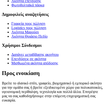
Ακίνητα επένδυσης
Φωτοβολταϊκά πάρκα
Δημοφιλείς αναζητήσεις
Γραφεία προς πώληση
Logistics προς πώληση
Ακίνητα Μαρούσι
Ακίνητα Θριάσιο Πεδίο
Χρήσιμοι Σύνδεσμοι
Δαπάνες μεταβίβασης ακινήτου
Επενδύσεις σε ακίνητα
Μισθωμένα ακίνητα απόδοσης
Προς ενοικίαση
Βρείτε το ιδανικό σπίτι, γραφείο, βιομηχανικό ή εμπορικό ακίνητο
για την ομάδα σας ή βρείτε εξειδικευμένο χώρο για πολυκατοικίες,
υγειονομική περίθαλψη, τεχνολογία και πολλά άλλα. Επιτρέψτε
μας να σας καθοδηγήσουμε στην επόμενη επιχειρηματική σας
ευκαιρία.