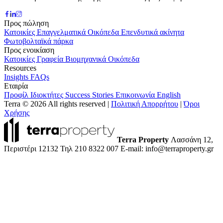
Προς πώληση
Κατοικίες
Επαγγελματικά
Οικόπεδα
Επενδυτικά ακίνητα
Φωτοβολταϊκά πάρκα
Προς ενοικίαση
Κατοικίες
Γραφεία
Βιομηχανικά
Οικόπεδα
Resources
Insights
FAQs
Εταιρία
Προφίλ
Ιδιοκτήτες
Success Stories
Επικοινωνία
English
Terra © 2026 All rights reserved
|
Πολιτική Απορρήτου
|
Όροι
Χρήσης
Terra Property
Λασσάνη 12,
Περιστέρι 12132
Τηλ 210 8322 007
E-mail: info@terraproperty.gr