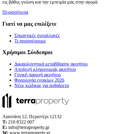
εις βάθος γνώση και την εμπειρία μας στην αγορά.
Περισσότερα
Γιατί να μας επιλέξετε
Σημαντικές συναλλαγές
Τι προσφέρουμε
Χρήσιμοι Σύνδεσμοι
Δικαιολογητικά μεταβίβασης ακινήτου
Αποδοχή κληρονομιάς ακινήτου
Γονική παροχή ακινήτου
Φορολογία ενοικίων 2026
Νέος κώδικας για αυθαίρετα
Λασσάνη 12, Περιστέρι 12132
Τ:
210 8322 007
E:
info@terraproperty.gr
W:
www.terraproperty.gr