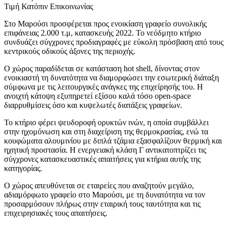
Τιμή Κατόπιν Επικοινωνίας
Στο Μαρούσι προσφέρεται προς ενοικίαση γραφείο συνολικής
επιφάνειας 2.000 τ.μ, κατασκευής 2022. Το νεόδμητο κτήριο
συνδυάζει σύγχρονες προδιαγραφές με εύκολη πρόσβαση από τους
κεντρικούς οδικούς άξονες της περιοχής.
Ο χώρος παραδίδεται σε κατάσταση hot shell, δίνοντας στον
ενοικιαστή τη δυνατότητα να διαμορφώσει την εσωτερική διάταξη
σύμφωνα με τις λειτουργικές ανάγκες της επιχείρησής του. Η
ανοιχτή κάτοψη εξυπηρετεί εξίσου καλά τόσο open-space
διαρρυθμίσεις όσο και κυψελωτές διατάξεις γραφείων.
Το κτήριο φέρει ψευδοροφή ορυκτών ινών, η οποία συμβάλλει
στην ηχομόνωση και στη διαχείριση της θερμοκρασίας, ενώ τα
κουφώματα αλουμινίου με διπλά τζάμια εξασφαλίζουν θερμική και
ηχητική προστασία. Η ενεργειακή κλάση Γ αντικατοπτρίζει τις
σύγχρονες κατασκευαστικές απαιτήσεις για κτήρια αυτής της
κατηγορίας.
Ο χώρος απευθύνεται σε εταιρείες που αναζητούν μεγάλο,
αδιαμόρφωτο γραφείο στο Μαρούσι, με τη δυνατότητα να τον
προσαρμόσουν πλήρως στην εταιρική τους ταυτότητα και τις
επιχειρησιακές τους απαιτήσεις.