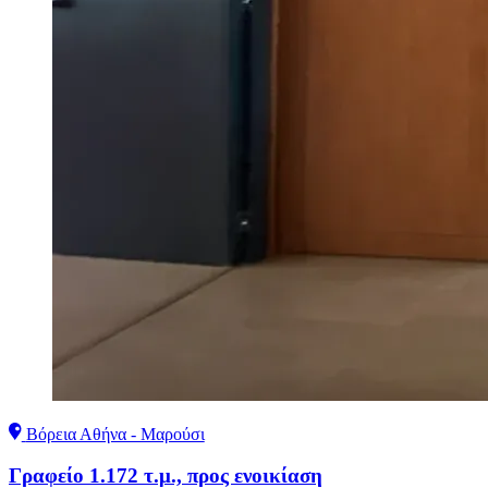
Βόρεια Αθήνα - Μαρούσι
Γραφείο 1.172 τ.μ., προς ενοικίαση