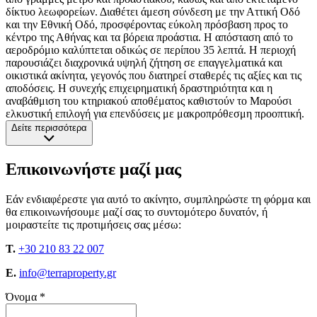
δίκτυο λεωφορείων. Διαθέτει άμεση σύνδεση με την Αττική Οδό
και την Εθνική Οδό, προσφέροντας εύκολη πρόσβαση προς το
κέντρο της Αθήνας και τα βόρεια προάστια. Η απόσταση από το
αεροδρόμιο καλύπτεται οδικώς σε περίπου 35 λεπτά. Η περιοχή
παρουσιάζει διαχρονικά υψηλή ζήτηση σε επαγγελματικά και
οικιστικά ακίνητα, γεγονός που διατηρεί σταθερές τις αξίες και τις
αποδόσεις. Η συνεχής επιχειρηματική δραστηριότητα και η
αναβάθμιση του κτηριακού αποθέματος καθιστούν το Μαρούσι
ελκυστική επιλογή για επενδύσεις με μακροπρόθεσμη προοπτική.
Δείτε περισσότερα
Επικοινωνήστε μαζί μας
Εάν ενδιαφέρεστε για αυτό το ακίνητο, συμπληρώστε τη φόρμα και
θα επικοινωνήσουμε μαζί σας το συντομότερο δυνατόν, ή
μοιραστείτε τις προτιμήσεις σας μέσω:
T.
+30 210 83 22 007
E.
info@terraproperty.gr
Όνομα *