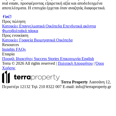
real estate, προσφέροντας εξαιρετική αξία και αποδεδειγμένα
αποτελέσματα. Η επιτυχία έρχεται όταν αναζητάς διαφορετικά.
Προς πώληση
Κατοικίες
Επαγγελματικά
Οικόπεδα
Επενδυτικά ακίνητα
Φωτοβολταϊκά πάρκα
Προς ενοικίαση
Κατοικίες
Γραφεία
Βιομηχανικά
Οικόπεδα
Resources
Insights
FAQs
Εταιρία
Προφίλ
Ιδιοκτήτες
Success Stories
Επικοινωνία
English
Terra © 2026 All rights reserved
|
Πολιτική Απορρήτου
|
Όροι
Χρήσης
Terra Property
Λασσάνη 12,
Περιστέρι 12132
Τηλ 210 8322 007
E-mail: info@terraproperty.gr