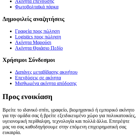
Ακίνητα επένδυσης
Φωτοβολταϊκά πάρκα
Δημοφιλείς αναζητήσεις
Γραφεία προς πώληση
Logistics προς πώληση
Ακίνητα Μαρούσι
Ακίνητα Θριάσιο Πεδίο
Χρήσιμοι Σύνδεσμοι
Δαπάνες μεταβίβασης ακινήτου
Επενδύσεις σε ακίνητα
Μισθωμένα ακίνητα απόδοσης
Προς ενοικίαση
Βρείτε το ιδανικό σπίτι, γραφείο, βιομηχανικό ή εμπορικό ακίνητο
για την ομάδα σας ή βρείτε εξειδικευμένο χώρο για πολυκατοικίες,
υγειονομική περίθαλψη, τεχνολογία και πολλά άλλα. Επιτρέψτε
μας να σας καθοδηγήσουμε στην επόμενη επιχειρηματική σας
ευκαιρία.