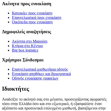
Ακίνητα προς ενοικίαση
Κατοικίες προς ενοικίαση
Επαγγελματικά προς ενοικίαση
Οικόπεδα προς ενοικίαση
Δημοφιλείς αναζητήσεις
Ακίνητα στο Μαρούσι
Κτήρια στο Κέντρο
Big box logistics
Χρήσιμοι Σύνδεσμοι
Επαγγελματικά μισθωτήρια οδηγός
Ενοικίαση αποθήκες και βιομηχανικά
Οδηγός ενοικίασης γραφείων
Ιδιοκτήτες
Αναδείξτε το ακίνητό σας στο μέγιστο, προσεγγίζοντας αγοραστές
τόσο στην Ελλάδα όσο και στο εξωτερικό, ή εξασφαλίστε έναν
αξιόπιστο και προσεκτικά επιλεγμένο μισθωτή, βασιζόμενοι στην