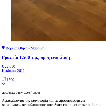
Βόρεια Αθήνα - Μαρούσι
Γραφείο 1.500 τ.μ., προς ενοικίαση
€ 22.650
Κωδικός:
2612
|
1500 τ.μ
αριστεία στην αναζήτηση
Αγκαλιάζοντας την καινοτομία και τις προσαρμοσμένες
στρατηγικές, ανακαλύπτουμε μοναδικές ευκαιρίες στον τομέα του