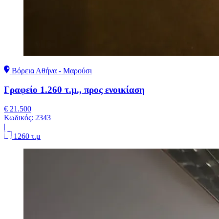
Βόρεια Αθήνα - Μαρούσι
Γραφείο 1.260 τ.μ., προς ενοικίαση
€ 21.500
Κωδικός:
2343
|
1260 τ.μ