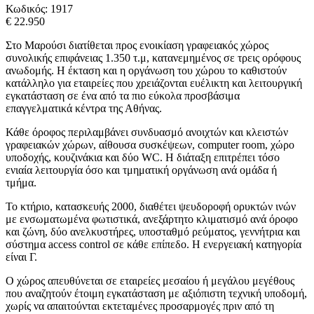
Κωδικός:
1917
€ 22.950
Στο Μαρούσι διατίθεται προς ενοικίαση γραφειακός χώρος
συνολικής επιφάνειας 1.350 τ.μ, κατανεμημένος σε τρεις ορόφους
ανωδομής. Η έκταση και η οργάνωση του χώρου το καθιστούν
κατάλληλο για εταιρείες που χρειάζονται ευέλικτη και λειτουργική
εγκατάσταση σε ένα από τα πιο εύκολα προσβάσιμα
επαγγελματικά κέντρα της Αθήνας.
Κάθε όροφος περιλαμβάνει συνδυασμό ανοιχτών και κλειστών
γραφειακών χώρων, αίθουσα συσκέψεων, computer room, χώρο
υποδοχής, κουζινάκια και δύο WC. Η διάταξη επιτρέπει τόσο
ενιαία λειτουργία όσο και τμηματική οργάνωση ανά ομάδα ή
τμήμα.
Το κτήριο, κατασκευής 2000, διαθέτει ψευδοροφή ορυκτών ινών
με ενσωματωμένα φωτιστικά, ανεξάρτητο κλιματισμό ανά όροφο
και ζώνη, δύο ανελκυστήρες, υποσταθμό ρεύματος, γεννήτρια και
σύστημα access control σε κάθε επίπεδο. Η ενεργειακή κατηγορία
είναι Γ.
Ο χώρος απευθύνεται σε εταιρείες μεσαίου ή μεγάλου μεγέθους
που αναζητούν έτοιμη εγκατάσταση με αξιόπιστη τεχνική υποδομή,
χωρίς να απαιτούνται εκτεταμένες προσαρμογές πριν από τη