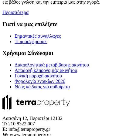
εις βάθος γνώση και την εμπειρία μας στην αγορά.
Περισσότερα
Γιατί να μας επιλέξετε
Σημαντικές συναλλαγές
Τι προσφέρουμε
Χρήσιμοι Σύνδεσμοι
Δικαιολογητικά μεταβίβασης ακινήτου
Αποδοχή κληρονομιάς ακινήτου
Γονική παροχή ακινήτου
Φορολογία ενοικίων 2026
Νέος κώδικας για αυθαίρετα
Λασσάνη 12, Περιστέρι 12132
Τ:
210 8322 007
E:
info@terraproperty.gr
W:
www.terraproperty.gr