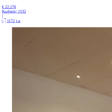
€ 22.270
Κωδικός:
1532
|
1172 τ.μ