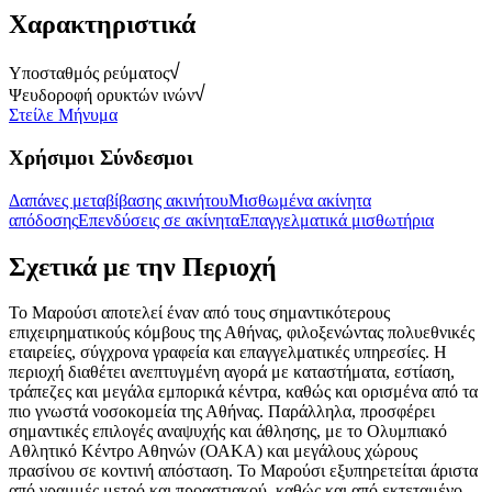
Χαρακτηριστικά
Υποσταθμός ρεύματος
Ψευδοροφή ορυκτών ινών
Στείλε Μήνυμα
Χρήσιμοι Σύνδεσμοι
Δαπάνες μεταβίβασης ακινήτου
Μισθωμένα ακίνητα
απόδοσης
Επενδύσεις σε ακίνητα
Επαγγελματικά μισθωτήρια
Σχετικά με την Περιοχή
Το Μαρούσι αποτελεί έναν από τους σημαντικότερους
επιχειρηματικούς κόμβους της Αθήνας, φιλοξενώντας πολυεθνικές
εταιρείες, σύγχρονα γραφεία και επαγγελματικές υπηρεσίες. Η
περιοχή διαθέτει ανεπτυγμένη αγορά με καταστήματα, εστίαση,
τράπεζες και μεγάλα εμπορικά κέντρα, καθώς και ορισμένα από τα
πιο γνωστά νοσοκομεία της Αθήνας. Παράλληλα, προσφέρει
σημαντικές επιλογές αναψυχής και άθλησης, με το Ολυμπιακό
Αθλητικό Κέντρο Αθηνών (ΟΑΚΑ) και μεγάλους χώρους
πρασίνου σε κοντινή απόσταση. Το Μαρούσι εξυπηρετείται άριστα
από γραμμές μετρό και προαστιακού, καθώς και από εκτεταμένο