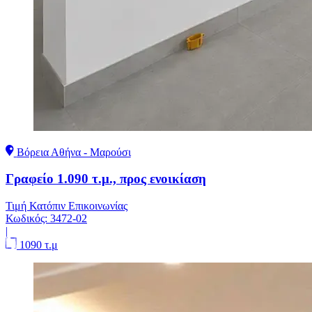
Βόρεια Αθήνα - Μαρούσι
Γραφείο 1.090 τ.μ., προς ενοικίαση
Τιμή Κατόπιν Επικοινωνίας
Κωδικός:
3472-02
|
1090 τ.μ