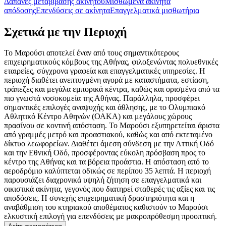
Δαπάνες μεταβίβασης ακινήτου
Μισθωμένα ακίνητα
απόδοσης
Επενδύσεις σε ακίνητα
Επαγγελματικά μισθωτήρια
Σχετικά με την Περιοχή
Το Μαρούσι αποτελεί έναν από τους σημαντικότερους
επιχειρηματικούς κόμβους της Αθήνας, φιλοξενώντας πολυεθνικές
εταιρείες, σύγχρονα γραφεία και επαγγελματικές υπηρεσίες. Η
περιοχή διαθέτει ανεπτυγμένη αγορά με καταστήματα, εστίαση,
τράπεζες και μεγάλα εμπορικά κέντρα, καθώς και ορισμένα από τα
πιο γνωστά νοσοκομεία της Αθήνας. Παράλληλα, προσφέρει
σημαντικές επιλογές αναψυχής και άθλησης, με το Ολυμπιακό
Αθλητικό Κέντρο Αθηνών (ΟΑΚΑ) και μεγάλους χώρους
πρασίνου σε κοντινή απόσταση. Το Μαρούσι εξυπηρετείται άριστα
από γραμμές μετρό και προαστιακού, καθώς και από εκτεταμένο
δίκτυο λεωφορείων. Διαθέτει άμεση σύνδεση με την Αττική Οδό
και την Εθνική Οδό, προσφέροντας εύκολη πρόσβαση προς το
κέντρο της Αθήνας και τα βόρεια προάστια. Η απόσταση από το
αεροδρόμιο καλύπτεται οδικώς σε περίπου 35 λεπτά. Η περιοχή
παρουσιάζει διαχρονικά υψηλή ζήτηση σε επαγγελματικά και
οικιστικά ακίνητα, γεγονός που διατηρεί σταθερές τις αξίες και τις
αποδόσεις. Η συνεχής επιχειρηματική δραστηριότητα και η
αναβάθμιση του κτηριακού αποθέματος καθιστούν το Μαρούσι
ελκυστική επιλογή για επενδύσεις με μακροπρόθεσμη προοπτική.