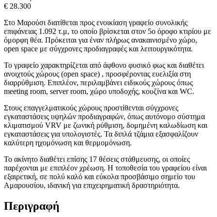
€ 28.300
Στο Μαρούσι διατίθεται προς ενοικίαση γραφείο συνολικής
επιφάνειας 1.092 τ.μ, το οποίο βρίσκεται στον 5ο όροφο κτιρίου με
όμορφη θέα. Πρόκειται για έναν πλήρως ανακαινισμένο χώρο,
open space με σύγχρονες προδιαγραφές και λειτουργικότητα.
Το γραφείο χαρακτηρίζεται από άφθονο φυσικό φως και διαθέτει
ανοιχτούς χώρους (open space) , προσφέροντας ευελιξία στη
διαρρύθμιση. Επιπλέον, περιλαμβάνει ειδικούς χώρους όπως
meeting room, server room, χώρο υποδοχής, κουζίνα και WC.
Στους επαγγελματικούς χώρους προστίθενται σύγχρονες
εγκαταστάσεις υψηλών προδιαγραφών, όπως αυτόνομο σύστημα
κλιματισμού VRV με ζωνική ρύθμιση, δομημένη καλωδίωση και
εγκαταστάσεις για υπολογιστές. Τα διπλά τζάμια εξασφαλίζουν
καλύτερη ηχομόνωση και θερμομόνωση.
Το ακίνητο διαθέτει επίσης 17 θέσεις στάθμευσης, οι οποίες
παρέχονται με επιπλέον χρέωση. Η τοποθεσία του γραφείου είναι
εξαιρετική, σε πολύ καλό και εύκολα προσβάσιμο σημείο του
Αμαρουσίου, ιδανική για επιχειρηματική δραστηριότητα.
Περιγραφή