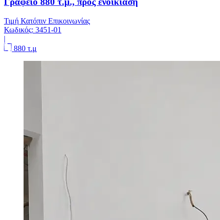
Γραφείο 880 τ.μ., προς ενοικίαση
Τιμή Κατόπιν Επικοινωνίας
Κωδικός:
3451-01
|
880 τ.μ