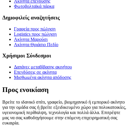
Ακίνητα επένδυσης
Φωτοβολταϊκά πάρκα
Δημοφιλείς αναζητήσεις
Γραφεία προς πώληση
Logistics προς πώληση
Ακίνητα Μαρούσι
Ακίνητα Θριάσιο Πεδίο
Χρήσιμοι Σύνδεσμοι
Δαπάνες μεταβίβασης ακινήτου
Επενδύσεις σε ακίνητα
Μισθωμένα ακίνητα απόδοσης
Προς ενοικίαση
Βρείτε το ιδανικό σπίτι, γραφείο, βιομηχανικό ή εμπορικό ακίνητο
για την ομάδα σας ή βρείτε εξειδικευμένο χώρο για πολυκατοικίες,
υγειονομική περίθαλψη, τεχνολογία και πολλά άλλα. Επιτρέψτε
μας να σας καθοδηγήσουμε στην επόμενη επιχειρηματική σας
ευκαιρία.