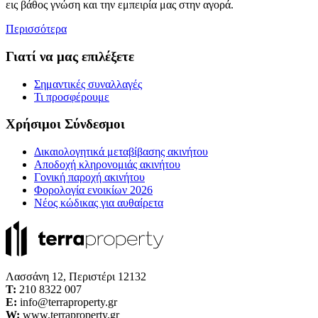
εις βάθος γνώση και την εμπειρία μας στην αγορά.
Περισσότερα
Γιατί να μας επιλέξετε
Σημαντικές συναλλαγές
Τι προσφέρουμε
Χρήσιμοι Σύνδεσμοι
Δικαιολογητικά μεταβίβασης ακινήτου
Αποδοχή κληρονομιάς ακινήτου
Γονική παροχή ακινήτου
Φορολογία ενοικίων 2026
Νέος κώδικας για αυθαίρετα
Λασσάνη 12, Περιστέρι 12132
Τ:
210 8322 007
E:
info@terraproperty.gr
W:
www.terraproperty.gr