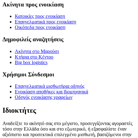
Ακίνητα προς ενοικίαση
Κατοικίες προς ενοικίαση
Επαγγελματικά προς ενοικίαση
Οικόπεδα προς ενοικίαση
Δημοφιλείς αναζητήσεις
Ακίνητα στο Μαρούσι
Κτήρια στο Κέντρο
Big box logistics
Χρήσιμοι Σύνδεσμοι
Επαγγελματικά μισθωτήρια οδηγός
Ενοικίαση αποθήκες και βιομηχανικά
Οδηγός ενοικίασης γραφείων
Ιδιοκτήτες
Αναδείξτε το ακίνητό σας στο μέγιστο, προσεγγίζοντας αγοραστές
τόσο στην Ελλάδα όσο και στο εξωτερικό, ή εξασφαλίστε έναν
αξιόπιστο και προσεκτικά επιλεγμένο μισθωτή, βασιζόμενοι στην