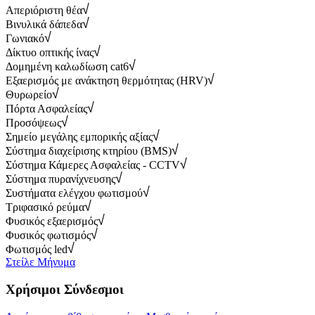
Απεριόριστη θέα
Βινυλικά δάπεδα
Γωνιακό
Δίκτυο οπτικής ίνας
Δομημένη καλωδίωση cat6
Εξαερισμός με ανάκτηση θερμότητας (HRV)
Θυρωρείο
Πόρτα Ασφαλείας
Προσόψεως
Σημείο μεγάλης εμπορικής αξίας
Σύστημα διαχείρισης κτηρίου (BMS)
Σύστημα Κάμερες Ασφαλείας - CCTV
Σύστημα πυρανίχνευσης
Συστήματα ελέγχου φωτισμού
Τριφασικό ρεύμα
Φυσικός εξαερισμός
Φυσικός φωτισμός
Φωτισμός led
Στείλε Μήνυμα
Χρήσιμοι Σύνδεσμοι