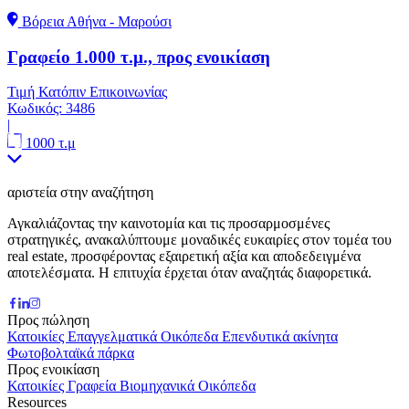
Βόρεια Αθήνα - Μαρούσι
Γραφείο 1.000 τ.μ., προς ενοικίαση
Τιμή Κατόπιν Επικοινωνίας
Κωδικός:
3486
|
1000 τ.μ
αριστεία στην αναζήτηση
Αγκαλιάζοντας την καινοτομία και τις προσαρμοσμένες
στρατηγικές, ανακαλύπτουμε μοναδικές ευκαιρίες στον τομέα του
real estate, προσφέροντας εξαιρετική αξία και αποδεδειγμένα
αποτελέσματα. Η επιτυχία έρχεται όταν αναζητάς διαφορετικά.
Προς πώληση
Κατοικίες
Επαγγελματικά
Οικόπεδα
Επενδυτικά ακίνητα
Φωτοβολταϊκά πάρκα
Προς ενοικίαση
Κατοικίες
Γραφεία
Βιομηχανικά
Οικόπεδα
Resources