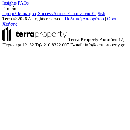
Insights
FAQs
Εταιρία
Προφίλ
Ιδιοκτήτες
Success Stories
Επικοινωνία
English
Terra © 2026 All rights reserved
|
Πολιτική Απορρήτου
|
Όροι
Χρήσης
Terra Property
Λασσάνη 12,
Περιστέρι 12132
Τηλ 210 8322 007
E-mail: info@terraproperty.gr