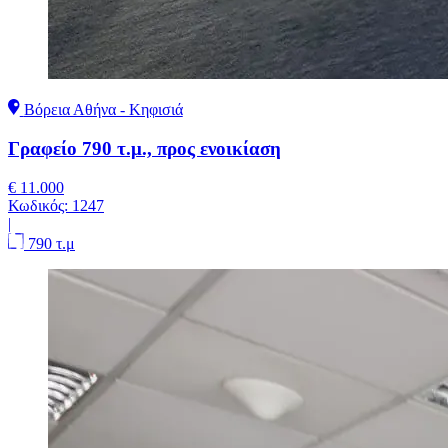
Βόρεια Αθήνα - Κηφισιά
Γραφείο 790 τ.μ., προς ενοικίαση
€ 11.000
Κωδικός:
1247
|
790 τ.μ