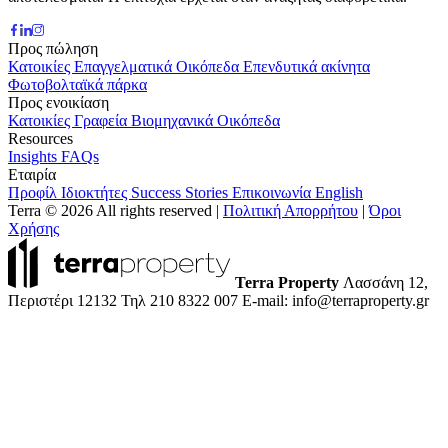
Προς πώληση
Κατοικίες
Επαγγελματικά
Οικόπεδα
Επενδυτικά ακίνητα
Φωτοβολταϊκά πάρκα
Προς ενοικίαση
Κατοικίες
Γραφεία
Βιομηχανικά
Οικόπεδα
Resources
Insights
FAQs
Εταιρία
Προφίλ
Ιδιοκτήτες
Success Stories
Επικοινωνία
English
Terra © 2026 All rights reserved
|
Πολιτική Απορρήτου
|
Όροι
Χρήσης
Terra Property
Λασσάνη 12,
Περιστέρι 12132
Τηλ 210 8322 007
E-mail: info@terraproperty.gr