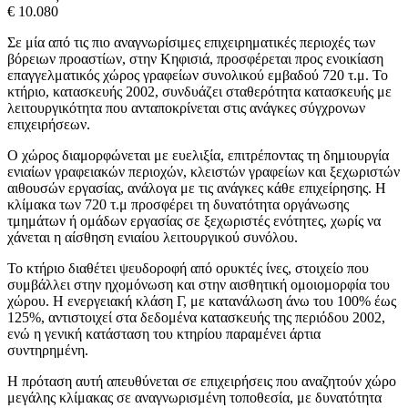
€ 10.080
Σε μία από τις πιο αναγνωρίσιμες επιχειρηματικές περιοχές των
βόρειων προαστίων, στην Κηφισιά, προσφέρεται προς ενοικίαση
επαγγελματικός χώρος γραφείων συνολικού εμβαδού 720 τ.μ. Το
κτήριο, κατασκευής 2002, συνδυάζει σταθερότητα κατασκευής με
λειτουργικότητα που ανταποκρίνεται στις ανάγκες σύγχρονων
επιχειρήσεων.
Ο χώρος διαμορφώνεται με ευελιξία, επιτρέποντας τη δημιουργία
ενιαίων γραφειακών περιοχών, κλειστών γραφείων και ξεχωριστών
αιθουσών εργασίας, ανάλογα με τις ανάγκες κάθε επιχείρησης. Η
κλίμακα των 720 τ.μ προσφέρει τη δυνατότητα οργάνωσης
τμημάτων ή ομάδων εργασίας σε ξεχωριστές ενότητες, χωρίς να
χάνεται η αίσθηση ενιαίου λειτουργικού συνόλου.
Το κτήριο διαθέτει ψευδοροφή από ορυκτές ίνες, στοιχείο που
συμβάλλει στην ηχομόνωση και στην αισθητική ομοιομορφία του
χώρου. Η ενεργειακή κλάση Γ, με κατανάλωση άνω του 100% έως
125%, αντιστοιχεί στα δεδομένα κατασκευής της περιόδου 2002,
ενώ η γενική κατάσταση του κτηρίου παραμένει άρτια
συντηρημένη.
Η πρόταση αυτή απευθύνεται σε επιχειρήσεις που αναζητούν χώρο
μεγάλης κλίμακας σε αναγνωρισμένη τοποθεσία, με δυνατότητα