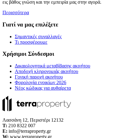
εις βάθος γνώση και την εμπειρία μας στην αγορά.
Περισσότερα
Γιατί να μας επιλέξετε
Σημαντικές συναλλαγές
Τι προσφέρουμε
Χρήσιμοι Σύνδεσμοι
Δικαιολογητικά μεταβίβασης ακινήτου
Αποδοχή κληρονομιάς ακινήτου
Γονική παροχή ακινήτου
Φορολογία ενοικίων 2026
Νέος κώδικας για αυθαίρετα
Λασσάνη 12, Περιστέρι 12132
Τ:
210 8322 007
E:
info@terraproperty.gr
W:
www.terraproperty.gr