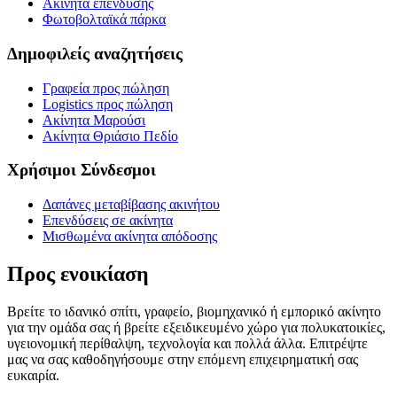
Ακίνητα επένδυσης
Φωτοβολταϊκά πάρκα
Δημοφιλείς αναζητήσεις
Γραφεία προς πώληση
Logistics προς πώληση
Ακίνητα Μαρούσι
Ακίνητα Θριάσιο Πεδίο
Χρήσιμοι Σύνδεσμοι
Δαπάνες μεταβίβασης ακινήτου
Επενδύσεις σε ακίνητα
Μισθωμένα ακίνητα απόδοσης
Προς ενοικίαση
Βρείτε το ιδανικό σπίτι, γραφείο, βιομηχανικό ή εμπορικό ακίνητο
για την ομάδα σας ή βρείτε εξειδικευμένο χώρο για πολυκατοικίες,
υγειονομική περίθαλψη, τεχνολογία και πολλά άλλα. Επιτρέψτε
μας να σας καθοδηγήσουμε στην επόμενη επιχειρηματική σας
ευκαιρία.