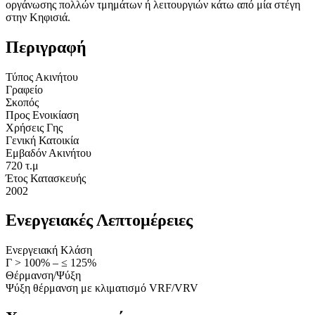
οργάνωσης πολλών τμημάτων ή λειτουργιών κάτω από μία στέγη
στην Κηφισιά.
Περιγραφή
Τύπος Ακινήτου
Γραφείο
Σκοπός
Προς Ενοικίαση
Χρήσεις Γης
Γενική Κατοικία
Εμβαδόν Ακινήτου
720 τ.μ
Έτος Κατασκευής
2002
Ενεργειακές Λεπτομέρειες
Ενεργειακή Κλάση
Γ > 100% – ≤ 125%
Θέρμανση/Ψύξη
Ψύξη θέρμανση με κλιματισμό VRF/VRV