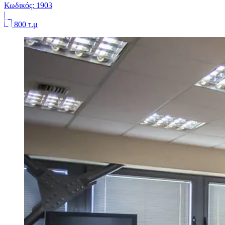
Κωδικός:
1903
|
800 τ.μ