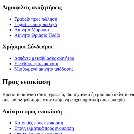
Δημοφιλείς αναζητήσεις
Γραφεία προς πώληση
Logistics προς πώληση
Ακίνητα Μαρούσι
Ακίνητα Θριάσιο Πεδίο
Χρήσιμοι Σύνδεσμοι
Δαπάνες μεταβίβασης ακινήτου
Επενδύσεις σε ακίνητα
Μισθωμένα ακίνητα απόδοσης
Προς ενοικίαση
Βρείτε το ιδανικό σπίτι, γραφείο, βιομηχανικό ή εμπορικό ακίνητο 
σας καθοδηγήσουμε στην επόμενη επιχειρηματική σας ευκαιρία.
Ακίνητα προς ενοικίαση
Κατοικίες προς ενοικίαση
Επαγγελματικά προς ενοικίαση
Οικόπεδα προς ενοικίαση