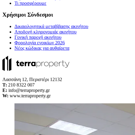
Τι προσφέρουμε
Χρήσιμοι Σύνδεσμοι
Δικαιολογητικά μεταβίβασης ακινήτου
Αποδοχή κληρονομιάς ακινήτου
Γονική παροχή ακινήτου
Φορολογία ενοικίων 2026
Νέος κώδικας για αυθαίρετα
Λασσάνη 12, Περιστέρι 12132
Τ:
210 8322 007
E:
info@terraproperty.gr
W:
www.terraproperty.gr