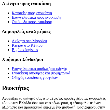
Ακίνητα προς ενοικίαση
Κατοικίες προς ενοικίαση
Επαγγελματικά προς ενοικίαση
Οικόπεδα προς ενοικίαση
Δημοφιλείς αναζητήσεις
Ακίνητα στο Μαρούσι
Κτήρια στο Κέντρο
Big box logistics
Χρήσιμοι Σύνδεσμοι
Επαγγελματικά μισθωτήρια οδηγός
Ενοικίαση αποθήκες και βιομηχανικά
Οδηγός ενοικίασης γραφείων
Ιδιοκτήτες
Αναδείξτε το ακίνητό σας στο μέγιστο, προσεγγίζοντας αγοραστές
τόσο στην Ελλάδα όσο και στο εξωτερικό, ή εξασφαλίστε έναν
αξιόπιστο και προσεκτικά επιλεγμένο μισθωτή, βασιζόμενοι στην