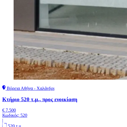
Βόρεια Αθήνα - Χαλάνδρι
Κτήριο 520 τ.μ., προς ενοικίαση
€ 7.500
Κωδικός:
520
|
520 τ.μ