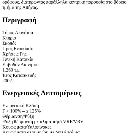
ορόφους, διατηρώντας παράλληλα κεντρική παρουσία στο βόρειο
τμήμα της Αθήνας.
Περιγραφή
Τύπος Ακινήτου
Κτήριο
Σκοπός
Προς Ενοικίαση
Χρήσεις Γης
Γενική Κατοικία
Εμβαδόν Ακινήτου
1.260 τ.μ
Έτος Κατασκευής
2002
Ενεργειακές Λεπτομέρειες
Ενεργειακή Κλάση
Γ > 100% – ≤ 125%
Θέρμανση/Ψύξη
Ψύξη θέρμανση με κλιματισμό VRF/VRV
Κουφώματα/Υαλοπίνακες
Κουφώματα αλουμινίου με διπλά τζάμια