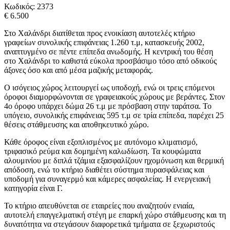
Κωδικός:
2373
€ 6.500
Στο Χαλάνδρι διατίθεται προς ενοικίαση αυτοτελές κτήριο
γραφείων συνολικής επιφάνειας 1.260 τ.μ, κατασκευής 2002,
αναπτυγμένο σε πέντε επίπεδα ανωδομής. Η κεντρική του θέση
στο Χαλάνδρι το καθιστά εύκολα προσβάσιμο τόσο από οδικούς
άξονες όσο και από μέσα μαζικής μεταφοράς.
Ο ισόγειος χώρος λειτουργεί ως υποδοχή, ενώ οι τρεις επόμενοι
όροφοι διαμορφώνονται σε γραφειακούς χώρους με βεράντες. Στον
4ο όροφο υπάρχει δώμα 26 τ.μ με πρόσβαση στην ταράτσα. Το
υπόγειο, συνολικής επιφάνειας 595 τ.μ σε τρία επίπεδα, παρέχει 25
θέσεις στάθμευσης και αποθηκευτικό χώρο.
Κάθε όροφος είναι εξοπλισμένος με αυτόνομο κλιματισμό,
τριφασικό ρεύμα και δομημένη καλωδίωση. Τα κουφώματα
αλουμινίου με διπλά τζάμια εξασφαλίζουν ηχομόνωση και θερμική
απόδοση, ενώ το κτήριο διαθέτει σύστημα πυρασφάλειας και
υποδομή για συναγερμό και κάμερες ασφαλείας. Η ενεργειακή
κατηγορία είναι Γ.
Το κτήριο απευθύνεται σε εταιρείες που αναζητούν ενιαία,
αυτοτελή επαγγελματική στέγη με επαρκή χώρο στάθμευσης και τη
δυνατότητα να στεγάσουν διαφορετικά τμήματα σε ξεχωριστούς