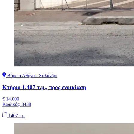
Βόρεια Αθήνα - Χαλάνδρι
Κτήριο 1.407 τ.μ., προς ενοικίαση
€ 14.000
Κωδικός:
3438
|
1407 τ.μ