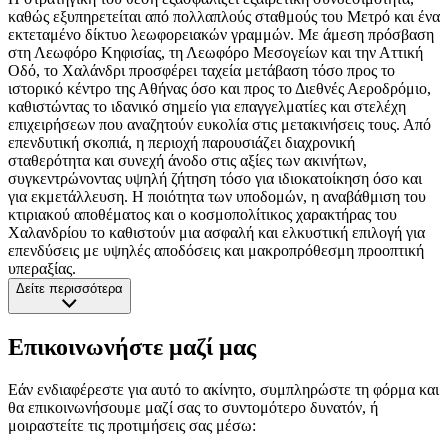
καθώς εξυπηρετείται από πολλαπλούς σταθμούς του Μετρό και ένα
εκτεταμένο δίκτυο λεωφορειακών γραμμών. Με άμεση πρόσβαση
στη Λεωφόρο Κηφισίας, τη Λεωφόρο Μεσογείων και την Αττική
Οδό, το Χαλάνδρι προσφέρει ταχεία μετάβαση τόσο προς το
ιστορικό κέντρο της Αθήνας όσο και προς το Διεθνές Αεροδρόμιο,
καθιστώντας το ιδανικό σημείο για επαγγελματίες και στελέχη
επιχειρήσεων που αναζητούν ευκολία στις μετακινήσεις τους. Από
επενδυτική σκοπιά, η περιοχή παρουσιάζει διαχρονική
σταθερότητα και συνεχή άνοδο στις αξίες των ακινήτων,
συγκεντρώνοντας υψηλή ζήτηση τόσο για ιδιοκατοίκηση όσο και
για εκμετάλλευση. Η ποιότητα των υποδομών, η αναβάθμιση του
κτιριακού αποθέματος και ο κοσμοπολίτικος χαρακτήρας του
Χαλανδρίου το καθιστούν μια ασφαλή και ελκυστική επιλογή για
επενδύσεις με υψηλές αποδόσεις και μακροπρόθεσμη προοπτική
υπεραξίας.
Δείτε περισσότερα
Επικοινωνήστε μαζί μας
Εάν ενδιαφέρεστε για αυτό το ακίνητο, συμπληρώστε τη φόρμα και
θα επικοινωνήσουμε μαζί σας το συντομότερο δυνατόν, ή
μοιραστείτε τις προτιμήσεις σας μέσω: