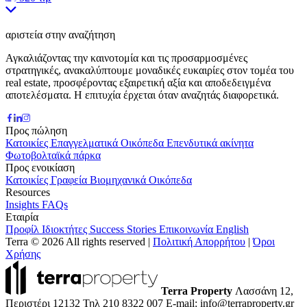
αριστεία στην αναζήτηση
Αγκαλιάζοντας την καινοτομία και τις προσαρμοσμένες
στρατηγικές, ανακαλύπτουμε μοναδικές ευκαιρίες στον τομέα του
real estate, προσφέροντας εξαιρετική αξία και αποδεδειγμένα
αποτελέσματα. Η επιτυχία έρχεται όταν αναζητάς διαφορετικά.
Προς πώληση
Κατοικίες
Επαγγελματικά
Οικόπεδα
Επενδυτικά ακίνητα
Φωτοβολταϊκά πάρκα
Προς ενοικίαση
Κατοικίες
Γραφεία
Βιομηχανικά
Οικόπεδα
Resources
Insights
FAQs
Εταιρία
Προφίλ
Ιδιοκτήτες
Success Stories
Επικοινωνία
English
Terra © 2026 All rights reserved
|
Πολιτική Απορρήτου
|
Όροι
Χρήσης
Terra Property
Λασσάνη 12,
Περιστέρι 12132
Τηλ 210 8322 007
E-mail: info@terraproperty.gr