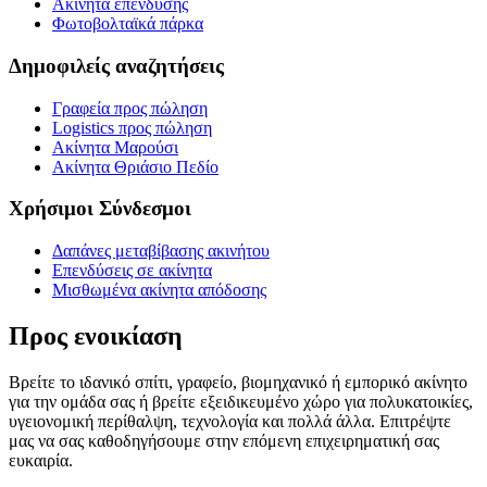
Ακίνητα επένδυσης
Φωτοβολταϊκά πάρκα
Δημοφιλείς αναζητήσεις
Γραφεία προς πώληση
Logistics προς πώληση
Ακίνητα Μαρούσι
Ακίνητα Θριάσιο Πεδίο
Χρήσιμοι Σύνδεσμοι
Δαπάνες μεταβίβασης ακινήτου
Επενδύσεις σε ακίνητα
Μισθωμένα ακίνητα απόδοσης
Προς ενοικίαση
Βρείτε το ιδανικό σπίτι, γραφείο, βιομηχανικό ή εμπορικό ακίνητο
για την ομάδα σας ή βρείτε εξειδικευμένο χώρο για πολυκατοικίες,
υγειονομική περίθαλψη, τεχνολογία και πολλά άλλα. Επιτρέψτε
μας να σας καθοδηγήσουμε στην επόμενη επιχειρηματική σας
ευκαιρία.