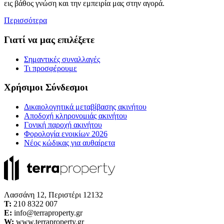
εις βάθος γνώση και την εμπειρία μας στην αγορά.
Περισσότερα
Γιατί να μας επιλέξετε
Σημαντικές συναλλαγές
Τι προσφέρουμε
Χρήσιμοι Σύνδεσμοι
Δικαιολογητικά μεταβίβασης ακινήτου
Αποδοχή κληρονομιάς ακινήτου
Γονική παροχή ακινήτου
Φορολογία ενοικίων 2026
Νέος κώδικας για αυθαίρετα
Λασσάνη 12, Περιστέρι 12132
Τ:
210 8322 007
E:
info@terraproperty.gr
W:
www.terraproperty.gr