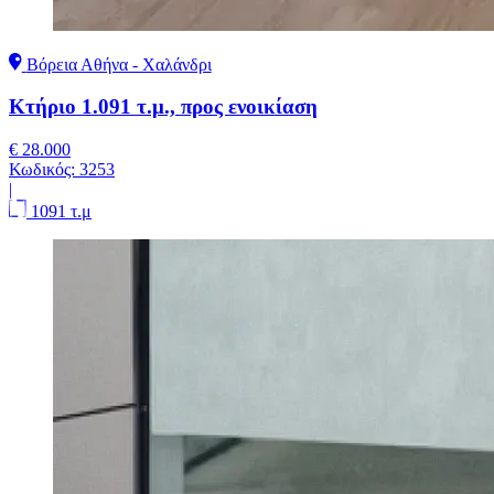
Βόρεια Αθήνα - Χαλάνδρι
Κτήριο 1.091 τ.μ., προς ενοικίαση
€ 28.000
Κωδικός:
3253
|
1091 τ.μ