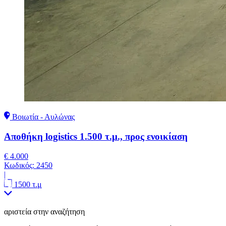
Βοιωτία - Αυλώνας
Αποθήκη logistics 1.500 τ.μ., προς ενοικίαση
€ 4.000
Κωδικός:
2450
|
1500 τ.μ
αριστεία στην αναζήτηση