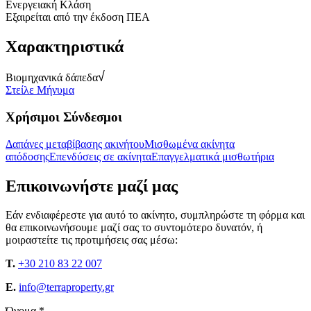
Ενεργειακή Κλάση
Εξαιρείται από την έκδοση ΠΕΑ
Χαρακτηριστικά
Βιομηχανικά δάπεδα
Στείλε Μήνυμα
Χρήσιμοι Σύνδεσμοι
Δαπάνες μεταβίβασης ακινήτου
Μισθωμένα ακίνητα
απόδοσης
Επενδύσεις σε ακίνητα
Επαγγελματικά μισθωτήρια
Επικοινωνήστε μαζί μας
Εάν ενδιαφέρεστε για αυτό το ακίνητο, συμπληρώστε τη φόρμα και
θα επικοινωνήσουμε μαζί σας το συντομότερο δυνατόν, ή
μοιραστείτε τις προτιμήσεις σας μέσω:
T.
+30 210 83 22 007
E.
info@terraproperty.gr
Όνομα *