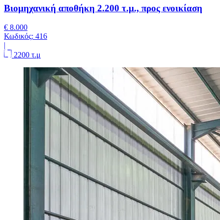
Βιομηχανική αποθήκη 2.200 τ.μ., προς ενοικίαση
€ 8.000
Κωδικός:
416
|
2200 τ.μ