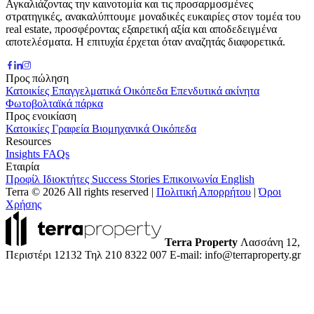
Αγκαλιάζοντας την καινοτομία και τις προσαρμοσμένες
στρατηγικές, ανακαλύπτουμε μοναδικές ευκαιρίες στον τομέα του
real estate, προσφέροντας εξαιρετική αξία και αποδεδειγμένα
αποτελέσματα. Η επιτυχία έρχεται όταν αναζητάς διαφορετικά.
Προς πώληση
Κατοικίες
Επαγγελματικά
Οικόπεδα
Επενδυτικά ακίνητα
Φωτοβολταϊκά πάρκα
Προς ενοικίαση
Κατοικίες
Γραφεία
Βιομηχανικά
Οικόπεδα
Resources
Insights
FAQs
Εταιρία
Προφίλ
Ιδιοκτήτες
Success Stories
Επικοινωνία
English
Terra © 2026 All rights reserved
|
Πολιτική Απορρήτου
|
Όροι
Χρήσης
Terra Property
Λασσάνη 12,
Περιστέρι 12132
Τηλ 210 8322 007
E-mail: info@terraproperty.gr