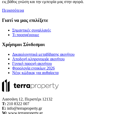
εις βάθος γνώση και την εμπειρία μας στην αγορά.
Περισσότερα
Γιατί να μας επιλέξετε
Σημαντικές συναλλαγές
Τι προσφέρουμε
Χρήσιμοι Σύνδεσμοι
Δικαιολογητικά μεταβίβασης ακινήτου
Αποδοχή κληρονομιάς ακινήτου
Γονική παροχή ακινήτου
Φορολογία ενοικίων 2026
Νέος κώδικας για αυθαίρετα
Λασσάνη 12, Περιστέρι 12132
Τ:
210 8322 007
E:
info@terraproperty.gr
W:
www.terraproperty.gr