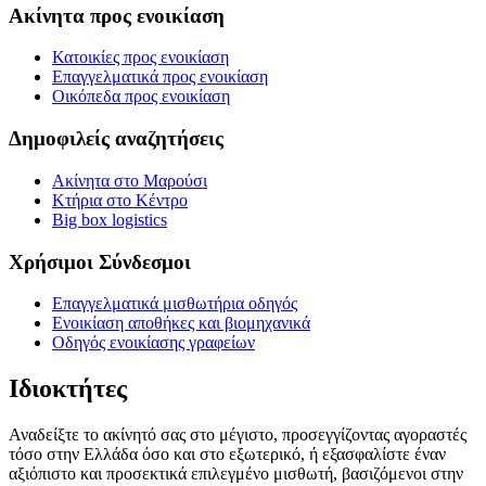
Ακίνητα προς ενοικίαση
Κατοικίες προς ενοικίαση
Επαγγελματικά προς ενοικίαση
Οικόπεδα προς ενοικίαση
Δημοφιλείς αναζητήσεις
Ακίνητα στο Μαρούσι
Κτήρια στο Κέντρο
Big box logistics
Χρήσιμοι Σύνδεσμοι
Επαγγελματικά μισθωτήρια οδηγός
Ενοικίαση αποθήκες και βιομηχανικά
Οδηγός ενοικίασης γραφείων
Ιδιοκτήτες
Αναδείξτε το ακίνητό σας στο μέγιστο, προσεγγίζοντας αγοραστές
τόσο στην Ελλάδα όσο και στο εξωτερικό, ή εξασφαλίστε έναν
αξιόπιστο και προσεκτικά επιλεγμένο μισθωτή, βασιζόμενοι στην