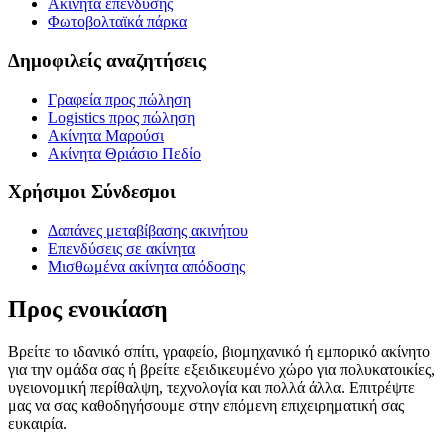
Ακίνητα επένδυσης
Φωτοβολταϊκά πάρκα
Δημοφιλείς αναζητήσεις
Γραφεία προς πώληση
Logistics προς πώληση
Ακίνητα Μαρούσι
Ακίνητα Θριάσιο Πεδίο
Χρήσιμοι Σύνδεσμοι
Δαπάνες μεταβίβασης ακινήτου
Επενδύσεις σε ακίνητα
Μισθωμένα ακίνητα απόδοσης
Προς ενοικίαση
Βρείτε το ιδανικό σπίτι, γραφείο, βιομηχανικό ή εμπορικό ακίνητο
για την ομάδα σας ή βρείτε εξειδικευμένο χώρο για πολυκατοικίες,
υγειονομική περίθαλψη, τεχνολογία και πολλά άλλα. Επιτρέψτε
μας να σας καθοδηγήσουμε στην επόμενη επιχειρηματική σας
ευκαιρία.