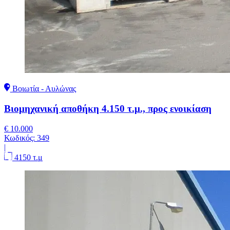
Βοιωτία - Αυλώνας
Βιομηχανική αποθήκη 4.150 τ.μ., προς ενοικίαση
€ 10.000
Κωδικός:
349
|
4150 τ.μ