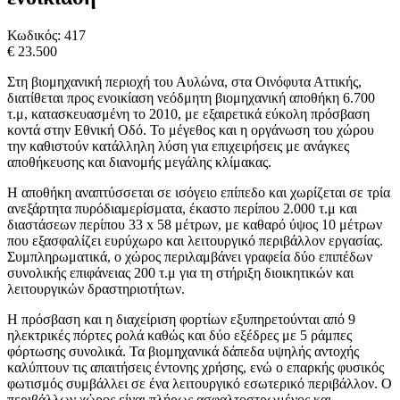
Κωδικός:
417
€ 23.500
Στη βιομηχανική περιοχή του Αυλώνα, στα Οινόφυτα Αττικής,
διατίθεται προς ενοικίαση νεόδμητη βιομηχανική αποθήκη 6.700
τ.μ, κατασκευασμένη το 2010, με εξαιρετικά εύκολη πρόσβαση
κοντά στην Εθνική Οδό. Το μέγεθος και η οργάνωση του χώρου
την καθιστούν κατάλληλη λύση για επιχειρήσεις με ανάγκες
αποθήκευσης και διανομής μεγάλης κλίμακας.
Η αποθήκη αναπτύσσεται σε ισόγειο επίπεδο και χωρίζεται σε τρία
ανεξάρτητα πυρόδιαμερίσματα, έκαστο περίπου 2.000 τ.μ και
διαστάσεων περίπου 33 x 58 μέτρων, με καθαρό ύψος 10 μέτρων
που εξασφαλίζει ευρύχωρο και λειτουργικό περιβάλλον εργασίας.
Συμπληρωματικά, ο χώρος περιλαμβάνει γραφεία δύο επιπέδων
συνολικής επιφάνειας 200 τ.μ για τη στήριξη διοικητικών και
λειτουργικών δραστηριοτήτων.
Η πρόσβαση και η διαχείριση φορτίων εξυπηρετούνται από 9
ηλεκτρικές πόρτες ρολά καθώς και δύο εξέδρες με 5 ράμπες
φόρτωσης συνολικά. Τα βιομηχανικά δάπεδα υψηλής αντοχής
καλύπτουν τις απαιτήσεις έντονης χρήσης, ενώ ο επαρκής φυσικός
φωτισμός συμβάλλει σε ένα λειτουργικό εσωτερικό περιβάλλον. Ο
περιβάλλων χώρος είναι πλήρως ασφαλτοστρωμένος και