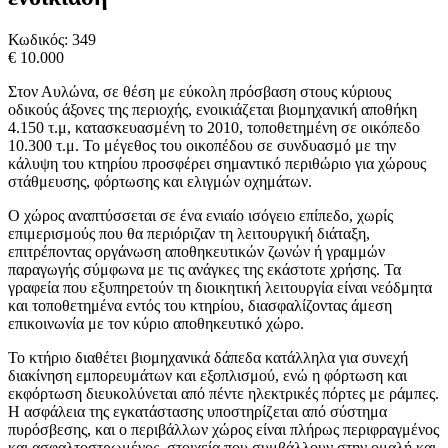
Κωδικός:
349
€ 10.000
Στον Αυλώνα, σε θέση με εύκολη πρόσβαση στους κύριους
οδικούς άξονες της περιοχής, ενοικιάζεται βιομηχανική αποθήκη
4.150 τ.μ, κατασκευασμένη το 2010, τοποθετημένη σε οικόπεδο
10.300 τ.μ. Το μέγεθος του οικοπέδου σε συνδυασμό με την
κάλυψη του κτηρίου προσφέρει σημαντικό περιθώριο για χώρους
στάθμευσης, φόρτωσης και ελιγμών οχημάτων.
Ο χώρος αναπτύσσεται σε ένα ενιαίο ισόγειο επίπεδο, χωρίς
επιμερισμούς που θα περιόριζαν τη λειτουργική διάταξη,
επιτρέποντας οργάνωση αποθηκευτικών ζωνών ή γραμμών
παραγωγής σύμφωνα με τις ανάγκες της εκάστοτε χρήσης. Τα
γραφεία που εξυπηρετούν τη διοικητική λειτουργία είναι νεόδμητα
και τοποθετημένα εντός του κτηρίου, διασφαλίζοντας άμεση
επικοινωνία με τον κύριο αποθηκευτικό χώρο.
Το κτήριο διαθέτει βιομηχανικά δάπεδα κατάλληλα για συνεχή
διακίνηση εμπορευμάτων και εξοπλισμού, ενώ η φόρτωση και
εκφόρτωση διευκολύνεται από πέντε ηλεκτρικές πόρτες με ράμπες.
Η ασφάλεια της εγκατάστασης υποστηρίζεται από σύστημα
πυρόσβεσης, και ο περιβάλλων χώρος είναι πλήρως περιφραγμένος
και ασφαλτοστρωμένος, στοιχεία που συμβάλλουν στην ομαλή και