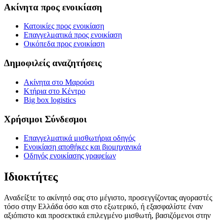
Ακίνητα προς ενοικίαση
Κατοικίες προς ενοικίαση
Επαγγελματικά προς ενοικίαση
Οικόπεδα προς ενοικίαση
Δημοφιλείς αναζητήσεις
Ακίνητα στο Μαρούσι
Κτήρια στο Κέντρο
Big box logistics
Χρήσιμοι Σύνδεσμοι
Επαγγελματικά μισθωτήρια οδηγός
Ενοικίαση αποθήκες και βιομηχανικά
Οδηγός ενοικίασης γραφείων
Ιδιοκτήτες
Αναδείξτε το ακίνητό σας στο μέγιστο, προσεγγίζοντας αγοραστές
τόσο στην Ελλάδα όσο και στο εξωτερικό, ή εξασφαλίστε έναν
αξιόπιστο και προσεκτικά επιλεγμένο μισθωτή, βασιζόμενοι στην