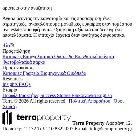
αριστεία στην αναζήτηση
Αγκαλιάζοντας την καινοτομία και τις προσαρμοσμένες
στρατηγικές, ανακαλύπτουμε μοναδικές ευκαιρίες στον τομέα του
real estate, προσφέροντας εξαιρετική αξία και αποδεδειγμένα
αποτελέσματα. Η επιτυχία έρχεται όταν αναζητάς διαφορετικά.
Προς πώληση
Κατοικίες
Επαγγελματικά
Οικόπεδα
Επενδυτικά ακίνητα
Φωτοβολταϊκά πάρκα
Προς ενοικίαση
Κατοικίες
Γραφεία
Βιομηχανικά
Οικόπεδα
Resources
Insights
FAQs
Εταιρία
Προφίλ
Ιδιοκτήτες
Success Stories
Επικοινωνία
English
Terra © 2026 All rights reserved
|
Πολιτική Απορρήτου
|
Όροι
Χρήσης
Terra Property
Λασσάνη 12,
Περιστέρι 12132
Τηλ 210 8322 007
E-mail: info@terraproperty.gr