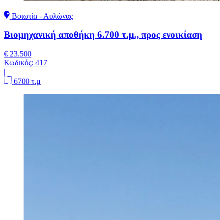
Βοιωτία - Αυλώνας
Βιομηχανική αποθήκη 6.700 τ.μ., προς ενοικίαση
€ 23.500
Κωδικός:
417
|
6700 τ.μ