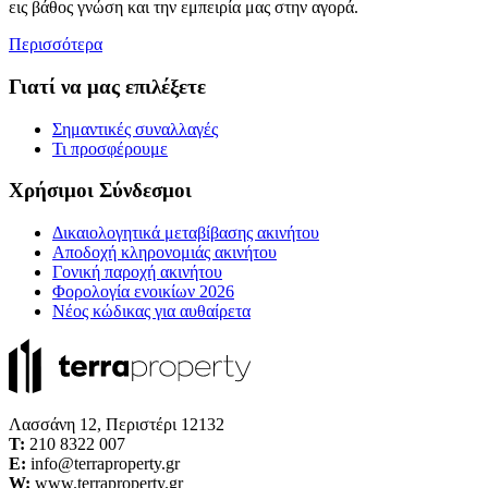
εις βάθος γνώση και την εμπειρία μας στην αγορά.
Περισσότερα
Γιατί να μας επιλέξετε
Σημαντικές συναλλαγές
Τι προσφέρουμε
Χρήσιμοι Σύνδεσμοι
Δικαιολογητικά μεταβίβασης ακινήτου
Αποδοχή κληρονομιάς ακινήτου
Γονική παροχή ακινήτου
Φορολογία ενοικίων 2026
Νέος κώδικας για αυθαίρετα
Λασσάνη 12, Περιστέρι 12132
Τ:
210 8322 007
E:
info@terraproperty.gr
W:
www.terraproperty.gr