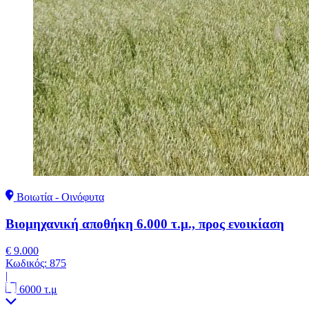
Βοιωτία - Οινόφυτα
Βιομηχανική αποθήκη 6.000 τ.μ., προς ενοικίαση
€ 9.000
Κωδικός:
875
|
6000 τ.μ