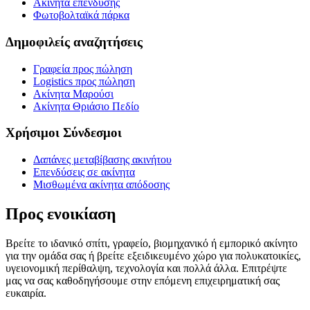
Ακίνητα επένδυσης
Φωτοβολταϊκά πάρκα
Δημοφιλείς αναζητήσεις
Γραφεία προς πώληση
Logistics προς πώληση
Ακίνητα Μαρούσι
Ακίνητα Θριάσιο Πεδίο
Χρήσιμοι Σύνδεσμοι
Δαπάνες μεταβίβασης ακινήτου
Επενδύσεις σε ακίνητα
Μισθωμένα ακίνητα απόδοσης
Προς ενοικίαση
Βρείτε το ιδανικό σπίτι, γραφείο, βιομηχανικό ή εμπορικό ακίνητο
για την ομάδα σας ή βρείτε εξειδικευμένο χώρο για πολυκατοικίες,
υγειονομική περίθαλψη, τεχνολογία και πολλά άλλα. Επιτρέψτε
μας να σας καθοδηγήσουμε στην επόμενη επιχειρηματική σας
ευκαιρία.