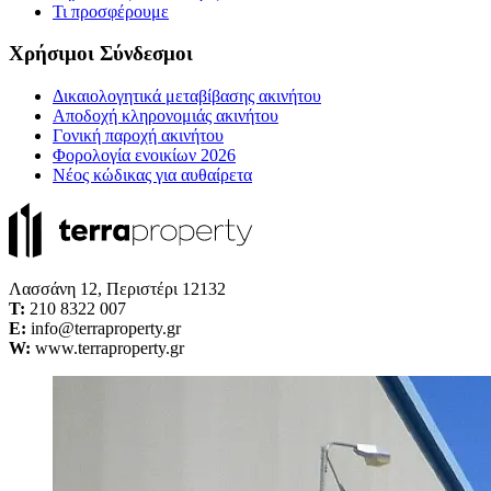
Τι προσφέρουμε
Χρήσιμοι Σύνδεσμοι
Δικαιολογητικά μεταβίβασης ακινήτου
Αποδοχή κληρονομιάς ακινήτου
Γονική παροχή ακινήτου
Φορολογία ενοικίων 2026
Νέος κώδικας για αυθαίρετα
Λασσάνη 12, Περιστέρι 12132
Τ:
210 8322 007
E:
info@terraproperty.gr
W:
www.terraproperty.gr