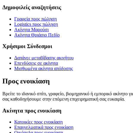
Δημοφιλείς αναζητήσεις
Γραφεία προς πώληση
Logistics προς πώληση
Ακίνητα Μαρούσι
Ακίνητα Θριάσιο Πεδίο
Χρήσιμοι Σύνδεσμοι
Δαπάνες μεταβίβασης ακινήτου
Επενδύσεις σε ακίνητα
Μισθωμένα ακίνητα απόδοσης
Προς ενοικίαση
Βρείτε το ιδανικό σπίτι, γραφείο, βιομηχανικό ή εμπορικό ακίνητο 
σας καθοδηγήσουμε στην επόμενη επιχειρηματική σας ευκαιρία.
Ακίνητα προς ενοικίαση
Κατοικίες προς ενοικίαση
Επαγγελματικά προς ενοικίαση
Οικόπεδα προς ενοικίαση