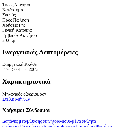
Τύπος Ακινήτου
Κατάστημα
Σκοπός
Προς Πώληση
Χρήσεις Γης
Γενική Κατοικία
Εμβαδόν Ακινήτου
292 τ.μ
Ενεργειακές Λεπτομέρειες
Ενεργειακή Κλάση
Ε > 150% – ≤ 200%
Χαρακτηριστικά
Μηχανικός εξαερισμός
Στείλε Μήνυμα
Χρήσιμοι Σύνδεσμοι
Δαπάνες μεταβίβασης ακινήτου
Μισθωμένα ακίνητα
απόδοσης
Επενδύσεις σε ακίνητα
Επαγγελματικά μισθωτήρια