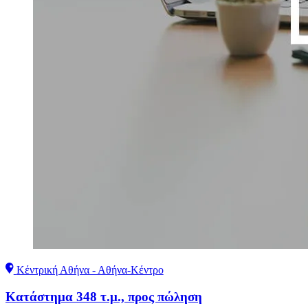
Κέντρική Αθήνα - Αθήνα-Κέντρο
Κατάστημα 348 τ.μ., προς πώληση