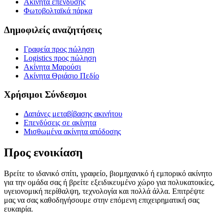
Ακίνητα επένδυσης
Φωτοβολταϊκά πάρκα
Δημοφιλείς αναζητήσεις
Γραφεία προς πώληση
Logistics προς πώληση
Ακίνητα Μαρούσι
Ακίνητα Θριάσιο Πεδίο
Χρήσιμοι Σύνδεσμοι
Δαπάνες μεταβίβασης ακινήτου
Επενδύσεις σε ακίνητα
Μισθωμένα ακίνητα απόδοσης
Προς ενοικίαση
Βρείτε το ιδανικό σπίτι, γραφείο, βιομηχανικό ή εμπορικό ακίνητο
για την ομάδα σας ή βρείτε εξειδικευμένο χώρο για πολυκατοικίες,
υγειονομική περίθαλψη, τεχνολογία και πολλά άλλα. Επιτρέψτε
μας να σας καθοδηγήσουμε στην επόμενη επιχειρηματική σας
ευκαιρία.