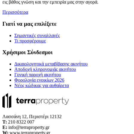
εις βάθος γνώση και την εμπειρία μας στην αγορά.
Περισσότερα
Γιατί να μας επιλέξετε
Σημαντικές συναλλαγές
Τι προσφέρουμε
Χρήσιμοι Σύνδεσμοι
Δικαιολογητικά μεταβίβασης ακινήτου
Αποδοχή κληρονομιάς ακινήτου
Γονική παροχή ακινήτου
Φορολογία ενοικίων 2026
Νέος κώδικας για αυθαίρετα
Λασσάνη 12, Περιστέρι 12132
Τ:
210 8322 007
E:
info@terraproperty.gr
W:
www.terraproperty.gr