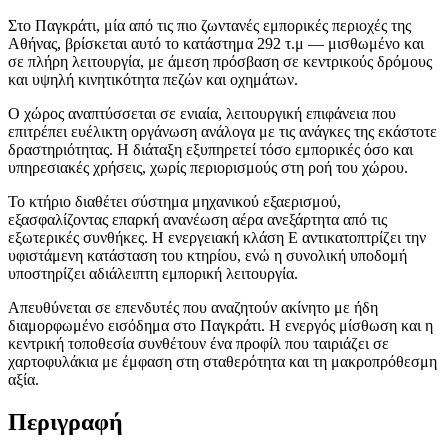
Στο Παγκράτι, μία από τις πιο ζωντανές εμπορικές περιοχές της
Αθήνας, βρίσκεται αυτό το κατάστημα 292 τ.μ — μισθωμένο και
σε πλήρη λειτουργία, με άμεση πρόσβαση σε κεντρικούς δρόμους
και υψηλή κινητικότητα πεζών και οχημάτων.
Ο χώρος αναπτύσσεται σε ενιαία, λειτουργική επιφάνεια που
επιτρέπει ευέλικτη οργάνωση ανάλογα με τις ανάγκες της εκάστοτε
δραστηριότητας. Η διάταξη εξυπηρετεί τόσο εμπορικές όσο και
υπηρεσιακές χρήσεις, χωρίς περιορισμούς στη ροή του χώρου.
Το κτήριο διαθέτει σύστημα μηχανικού εξαερισμού,
εξασφαλίζοντας επαρκή ανανέωση αέρα ανεξάρτητα από τις
εξωτερικές συνθήκες. Η ενεργειακή κλάση Ε αντικατοπτρίζει την
υφιστάμενη κατάσταση του κτηρίου, ενώ η συνολική υποδομή
υποστηρίζει αδιάλειπτη εμπορική λειτουργία.
Απευθύνεται σε επενδυτές που αναζητούν ακίνητο με ήδη
διαμορφωμένο εισόδημα στο Παγκράτι. Η ενεργός μίσθωση και η
κεντρική τοποθεσία συνθέτουν ένα προφίλ που ταιριάζει σε
χαρτοφυλάκια με έμφαση στη σταθερότητα και τη μακροπρόθεσμη
αξία.
Περιγραφή