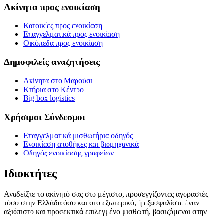
Ακίνητα προς ενοικίαση
Κατοικίες προς ενοικίαση
Επαγγελματικά προς ενοικίαση
Οικόπεδα προς ενοικίαση
Δημοφιλείς αναζητήσεις
Ακίνητα στο Μαρούσι
Κτήρια στο Κέντρο
Big box logistics
Χρήσιμοι Σύνδεσμοι
Επαγγελματικά μισθωτήρια οδηγός
Ενοικίαση αποθήκες και βιομηχανικά
Οδηγός ενοικίασης γραφείων
Ιδιοκτήτες
Αναδείξτε το ακίνητό σας στο μέγιστο, προσεγγίζοντας αγοραστές
τόσο στην Ελλάδα όσο και στο εξωτερικό, ή εξασφαλίστε έναν
αξιόπιστο και προσεκτικά επιλεγμένο μισθωτή, βασιζόμενοι στην