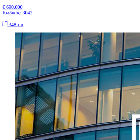
€ 690.000
Κωδικός:
3042
|
348 τ.μ