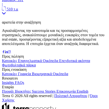
|
510 τ.μ
αριστεία στην αναζήτηση
Αγκαλιάζοντας την καινοτομία και τις προσαρμοσμένες
στρατηγικές, ανακαλύπτουμε μοναδικές ευκαιρίες στον τομέα του
real estate, προσφέροντας εξαιρετική αξία και αποδεδειγμένα
αποτελέσματα. Η επιτυχία έρχεται όταν αναζητάς διαφορετικά.
Προς πώληση
Κατοικίες
Επαγγελματικά
Οικόπεδα
Επενδυτικά ακίνητα
Φωτοβολταϊκά πάρκα
Προς ενοικίαση
Κατοικίες
Γραφεία
Βιομηχανικά
Οικόπεδα
Resources
Insights
FAQs
Εταιρία
Προφίλ
Ιδιοκτήτες
Success Stories
Επικοινωνία
English
Terra © 2026 All rights reserved
|
Πολιτική Απορρήτου
|
Όροι
Χρήσης