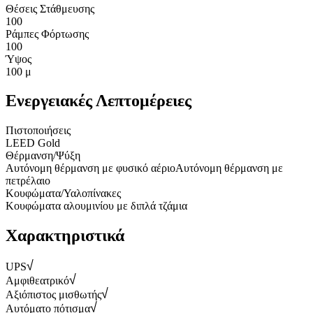
Θέσεις Στάθμευσης
100
Ράμπες Φόρτωσης
100
Ύψος
100 μ
Ενεργειακές Λεπτομέρειες
Πιστοποιήσεις
LEED Gold
Θέρμανση/Ψύξη
Αυτόνομη θέρμανση με φυσικό αέριο
Αυτόνομη θέρμανση με
πετρέλαιο
Κουφώματα/Υαλοπίνακες
Κουφώματα αλουμινίου με διπλά τζάμια
Χαρακτηριστικά
UPS
Αμφιθεατρικό
Αξιόπιστος μισθωτής
Αυτόματο πότισμα