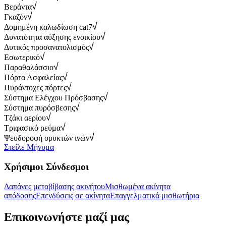
Βεράντα
Γκαζόν
Δομημένη καλωδίωση cat7
Δυνατότητα αύξησης ενοικίου
Δυτικός προσανατολισμός
Εσωτερικό
Παραθαλάσσιο
Πόρτα Ασφαλείας
Πυράντοχες πόρτες
Σύστημα Ελέγχου Πρόσβασης
Σύστημα πυρόσβεσης
Τζάκι αερίου
Τριφασικό ρεύμα
Ψευδοροφή ορυκτών ινών
Στείλε Μήνυμα
Χρήσιμοι Σύνδεσμοι
Δαπάνες μεταβίβασης ακινήτου
Μισθωμένα ακίνητα
απόδοσης
Επενδύσεις σε ακίνητα
Επαγγελματικά μισθωτήρια
Επικοινωνήστε μαζί μας