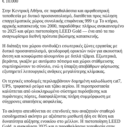
€ 10.000
Στην Κεντρική Αθήνα, σε παραθαλάσσια και αμφιθεατρική
τοποθεσία με δυτικό προσανατολισμό, διατίθεται προς πώληση
επαγγελματικός χώρος συνολικής επιφάνειας 999 τ.μ Το κτήριο,
αρχικής κατασκευής του 2000, παραδόθηκε πλήρως ανακαινισμένο
το 2025 και φέρει πιστοποίηση LEED Gold — ένα από τα πιο
αναγνωρίσιμα διεθνή πρότυπα βιώσιμης κατασκευής.
Η διάταξη του χώρου συνδυάζει εσωτερικές ζώνες εργασίας με
δυτικό προσανατολισμό, ψευδοροφή ορυκτών ινών για ακουστική
άνεση και κουφώματα αλουμινίου με διπλά τζάμια. Εξωτερικά,
βεράντα, γκαζόν με αυτόματο πότισμα και χώροι στάθμευσης
συμπληρώνουν το σύνολο, ενώ η ύπαρξη αποβάθρων φόρτωσης
εξυπηρετεί λειτουργικές ανάγκες μεγαλύτερης κλίμακας.
Οι τεχνικές υποδομές περιλαμβάνουν δομημένη καλωδίωση cat7,
UPS, τριφασικό ρεύμα και τζάκι αερίου. Η πυροπροστασία
καλύπτεται από ολοκληρωμένο σύστημα πυρόσβεσης και
πυράντοχες πόρτες, διασφαλίζοντας πλήρη συμμόρφωση με
σύγχρονες απαιτήσεις ασφαλείας.
Το ακίνητο απευθύνεται σε επενδυτές που αναζητούν σταθερό
εισοδηματικό ακίνητο με αξιόπιστο μισθωτή ήδη σε θέση και
δυνατότητα αύξησης ενοικίου στο μέλλον. Η πιστοποίηση LEED
Gold, η ανακαίνιση 2025 και η παραθαλάσσια τοποθεσία στην