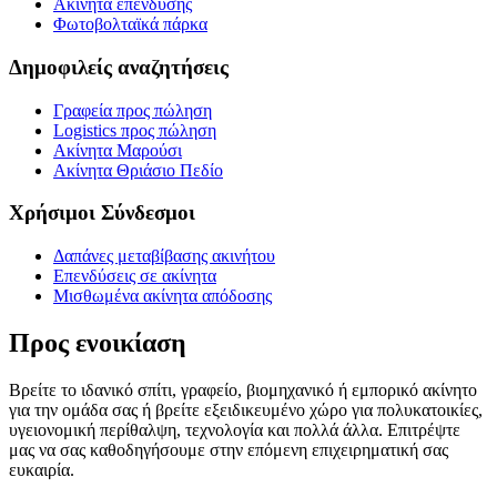
Ακίνητα επένδυσης
Φωτοβολταϊκά πάρκα
Δημοφιλείς αναζητήσεις
Γραφεία προς πώληση
Logistics προς πώληση
Ακίνητα Μαρούσι
Ακίνητα Θριάσιο Πεδίο
Χρήσιμοι Σύνδεσμοι
Δαπάνες μεταβίβασης ακινήτου
Επενδύσεις σε ακίνητα
Μισθωμένα ακίνητα απόδοσης
Προς ενοικίαση
Βρείτε το ιδανικό σπίτι, γραφείο, βιομηχανικό ή εμπορικό ακίνητο
για την ομάδα σας ή βρείτε εξειδικευμένο χώρο για πολυκατοικίες,
υγειονομική περίθαλψη, τεχνολογία και πολλά άλλα. Επιτρέψτε
μας να σας καθοδηγήσουμε στην επόμενη επιχειρηματική σας
ευκαιρία.