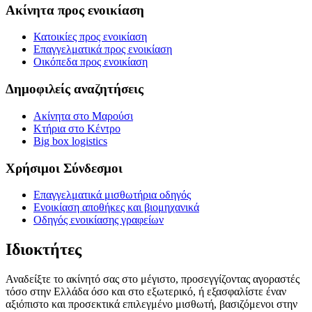
Ακίνητα προς ενοικίαση
Κατοικίες προς ενοικίαση
Επαγγελματικά προς ενοικίαση
Οικόπεδα προς ενοικίαση
Δημοφιλείς αναζητήσεις
Ακίνητα στο Μαρούσι
Κτήρια στο Κέντρο
Big box logistics
Χρήσιμοι Σύνδεσμοι
Επαγγελματικά μισθωτήρια οδηγός
Ενοικίαση αποθήκες και βιομηχανικά
Οδηγός ενοικίασης γραφείων
Ιδιοκτήτες
Αναδείξτε το ακίνητό σας στο μέγιστο, προσεγγίζοντας αγοραστές
τόσο στην Ελλάδα όσο και στο εξωτερικό, ή εξασφαλίστε έναν
αξιόπιστο και προσεκτικά επιλεγμένο μισθωτή, βασιζόμενοι στην