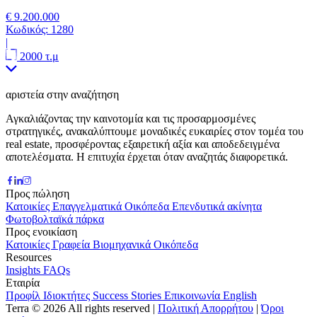
€ 9.200.000
Κωδικός:
1280
|
2000 τ.μ
αριστεία στην αναζήτηση
Αγκαλιάζοντας την καινοτομία και τις προσαρμοσμένες
στρατηγικές, ανακαλύπτουμε μοναδικές ευκαιρίες στον τομέα του
real estate, προσφέροντας εξαιρετική αξία και αποδεδειγμένα
αποτελέσματα. Η επιτυχία έρχεται όταν αναζητάς διαφορετικά.
Προς πώληση
Κατοικίες
Επαγγελματικά
Οικόπεδα
Επενδυτικά ακίνητα
Φωτοβολταϊκά πάρκα
Προς ενοικίαση
Κατοικίες
Γραφεία
Βιομηχανικά
Οικόπεδα
Resources
Insights
FAQs
Εταιρία
Προφίλ
Ιδιοκτήτες
Success Stories
Επικοινωνία
English
Terra © 2026 All rights reserved
|
Πολιτική Απορρήτου
|
Όροι