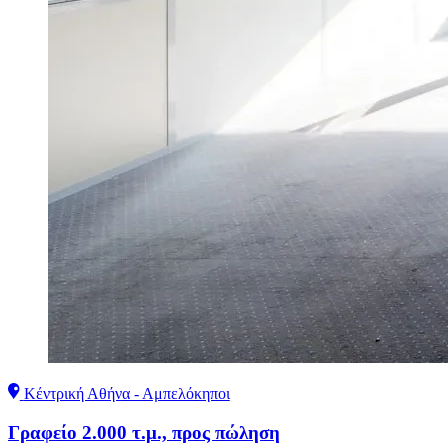
Κέντρική Αθήνα - Αμπελόκηποι
Γραφείο 2.000 τ.μ., προς πώληση