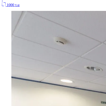
|
1000 τ.μ