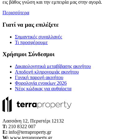
εις βάθος γνώση και την εμπειρία μας στην αγορά.
Περισσότερα
Γιατί να μας επιλέξετε
Σημαντικές συναλλαγές
Τι προσφέρουμε
Χρήσιμοι Σύνδεσμοι
Δικαιολογητικά μεταβίβασης ακινήτου
Αποδοχή κληρονομιάς ακινήτου
Γονική παροχή ακινήτου
Φορολογία ενοικίων 2026
Νέος κώδικας για αυθαίρετα
Λασσάνη 12, Περιστέρι 12132
Τ:
210 8322 007
E:
info@terraproperty.gr
W:
www.terraproperty.gr