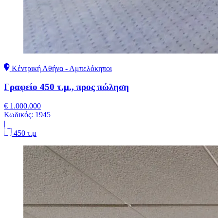
Κέντρική Αθήνα - Αμπελόκηποι
Γραφείο 450 τ.μ., προς πώληση
€ 1.000.000
Κωδικός:
1945
|
450 τ.μ