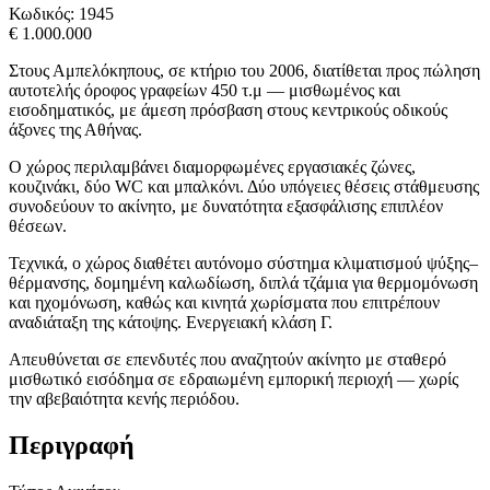
Κωδικός:
1945
€ 1.000.000
Στους Αμπελόκηπους, σε κτήριο του 2006, διατίθεται προς πώληση
αυτοτελής όροφος γραφείων 450 τ.μ — μισθωμένος και
εισοδηματικός, με άμεση πρόσβαση στους κεντρικούς οδικούς
άξονες της Αθήνας.
Ο χώρος περιλαμβάνει διαμορφωμένες εργασιακές ζώνες,
κουζινάκι, δύο WC και μπαλκόνι. Δύο υπόγειες θέσεις στάθμευσης
συνοδεύουν το ακίνητο, με δυνατότητα εξασφάλισης επιπλέον
θέσεων.
Τεχνικά, ο χώρος διαθέτει αυτόνομο σύστημα κλιματισμού ψύξης–
θέρμανσης, δομημένη καλωδίωση, διπλά τζάμια για θερμομόνωση
και ηχομόνωση, καθώς και κινητά χωρίσματα που επιτρέπουν
αναδιάταξη της κάτοψης. Ενεργειακή κλάση Γ.
Απευθύνεται σε επενδυτές που αναζητούν ακίνητο με σταθερό
μισθωτικό εισόδημα σε εδραιωμένη εμπορική περιοχή — χωρίς
την αβεβαιότητα κενής περιόδου.
Περιγραφή