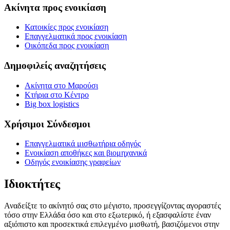
Ακίνητα προς ενοικίαση
Κατοικίες προς ενοικίαση
Επαγγελματικά προς ενοικίαση
Οικόπεδα προς ενοικίαση
Δημοφιλείς αναζητήσεις
Ακίνητα στο Μαρούσι
Κτήρια στο Κέντρο
Big box logistics
Χρήσιμοι Σύνδεσμοι
Επαγγελματικά μισθωτήρια οδηγός
Ενοικίαση αποθήκες και βιομηχανικά
Οδηγός ενοικίασης γραφείων
Ιδιοκτήτες
Αναδείξτε το ακίνητό σας στο μέγιστο, προσεγγίζοντας αγοραστές
τόσο στην Ελλάδα όσο και στο εξωτερικό, ή εξασφαλίστε έναν
αξιόπιστο και προσεκτικά επιλεγμένο μισθωτή, βασιζόμενοι στην