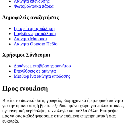
Ακίνητα επένδυσης
Φωτοβολταϊκά πάρκα
Δημοφιλείς αναζητήσεις
Γραφεία προς πώληση
Logistics προς πώληση
Ακίνητα Μαρούσι
Ακίνητα Θριάσιο Πεδίο
Χρήσιμοι Σύνδεσμοι
Δαπάνες μεταβίβασης ακινήτου
Επενδύσεις σε ακίνητα
Μισθωμένα ακίνητα απόδοσης
Προς ενοικίαση
Βρείτε το ιδανικό σπίτι, γραφείο, βιομηχανικό ή εμπορικό ακίνητο
για την ομάδα σας ή βρείτε εξειδικευμένο χώρο για πολυκατοικίες,
υγειονομική περίθαλψη, τεχνολογία και πολλά άλλα. Επιτρέψτε
μας να σας καθοδηγήσουμε στην επόμενη επιχειρηματική σας
ευκαιρία.