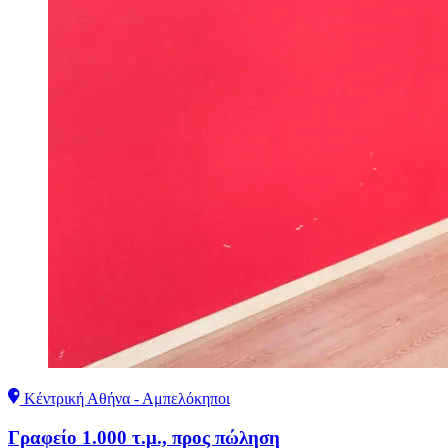
Κέντρική Αθήνα - Αμπελόκηποι
Γραφείο 1.000 τ.μ., προς πώληση