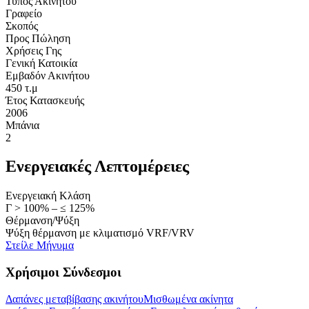
Τύπος Ακινήτου
Γραφείο
Σκοπός
Προς Πώληση
Χρήσεις Γης
Γενική Κατοικία
Εμβαδόν Ακινήτου
450 τ.μ
Έτος Κατασκευής
2006
Μπάνια
2
Ενεργειακές Λεπτομέρειες
Ενεργειακή Κλάση
Γ > 100% – ≤ 125%
Θέρμανση/Ψύξη
Ψύξη θέρμανση με κλιματισμό VRF/VRV
Στείλε Μήνυμα
Χρήσιμοι Σύνδεσμοι
Δαπάνες μεταβίβασης ακινήτου
Μισθωμένα ακίνητα