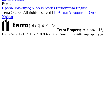
Εταιρία
Προφίλ
Ιδιοκτήτες
Success Stories
Επικοινωνία
English
Terra © 2026 All rights reserved
|
Πολιτική Απορρήτου
|
Όροι
Χρήσης
Terra Property
Λασσάνη 12,
Περιστέρι 12132
Τηλ 210 8322 007
E-mail: info@terraproperty.gr