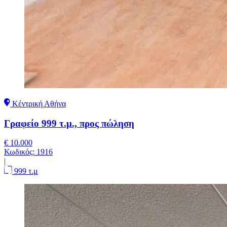
Κέντρική Αθήνα
Γραφείο 999 τ.μ., προς πώληση
€ 10.000
Κωδικός:
1916
|
999 τ.μ