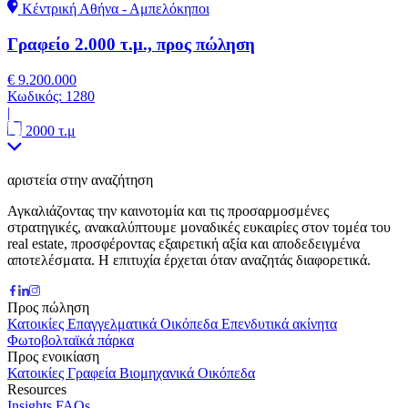
Κέντρική Αθήνα - Αμπελόκηποι
Γραφείο 2.000 τ.μ., προς πώληση
€ 9.200.000
Κωδικός:
1280
|
2000 τ.μ
αριστεία στην αναζήτηση
Αγκαλιάζοντας την καινοτομία και τις προσαρμοσμένες
στρατηγικές, ανακαλύπτουμε μοναδικές ευκαιρίες στον τομέα του
real estate, προσφέροντας εξαιρετική αξία και αποδεδειγμένα
αποτελέσματα. Η επιτυχία έρχεται όταν αναζητάς διαφορετικά.
Προς πώληση
Κατοικίες
Επαγγελματικά
Οικόπεδα
Επενδυτικά ακίνητα
Φωτοβολταϊκά πάρκα
Προς ενοικίαση
Κατοικίες
Γραφεία
Βιομηχανικά
Οικόπεδα
Resources
Insights
FAQs