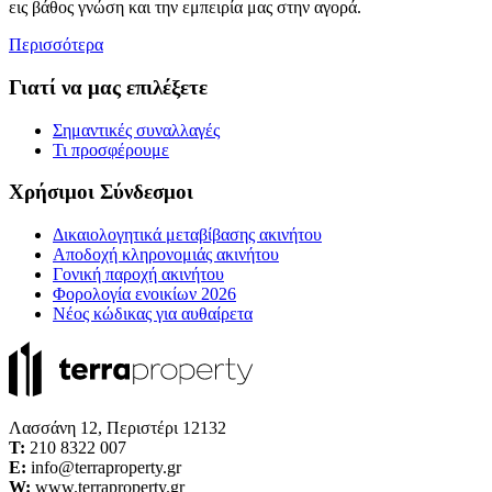
εις βάθος γνώση και την εμπειρία μας στην αγορά.
Περισσότερα
Γιατί να μας επιλέξετε
Σημαντικές συναλλαγές
Τι προσφέρουμε
Χρήσιμοι Σύνδεσμοι
Δικαιολογητικά μεταβίβασης ακινήτου
Αποδοχή κληρονομιάς ακινήτου
Γονική παροχή ακινήτου
Φορολογία ενοικίων 2026
Νέος κώδικας για αυθαίρετα
Λασσάνη 12, Περιστέρι 12132
Τ:
210 8322 007
E:
info@terraproperty.gr
W:
www.terraproperty.gr