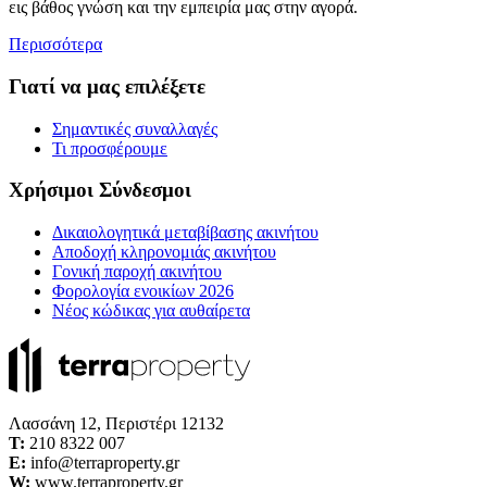
εις βάθος γνώση και την εμπειρία μας στην αγορά.
Περισσότερα
Γιατί να μας επιλέξετε
Σημαντικές συναλλαγές
Τι προσφέρουμε
Χρήσιμοι Σύνδεσμοι
Δικαιολογητικά μεταβίβασης ακινήτου
Αποδοχή κληρονομιάς ακινήτου
Γονική παροχή ακινήτου
Φορολογία ενοικίων 2026
Νέος κώδικας για αυθαίρετα
Λασσάνη 12, Περιστέρι 12132
Τ:
210 8322 007
E:
info@terraproperty.gr
W:
www.terraproperty.gr