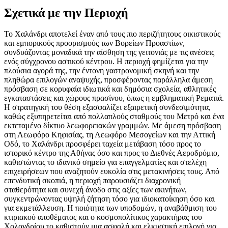
Σχετικά με την Περιοχή
Το Χαλάνδρι αποτελεί έναν από τους πιο περιζήτητους οικιστικούς
και εμπορικούς προορισμούς των Βορείων Προαστίων,
συνδυάζοντας μοναδικά την αίσθηση της γειτονιάς με τις ανέσεις
ενός σύγχρονου αστικού κέντρου. Η περιοχή φημίζεται για την
πλούσια αγορά της, την έντονη γαστρονομική σκηνή και την
πληθώρα επιλογών αναψυχής, προσφέροντας παράλληλα άμεση
πρόσβαση σε κορυφαία ιδιωτικά και δημόσια σχολεία, αθλητικές
εγκαταστάσεις και χώρους πρασίνου, όπως η εμβληματική Ρεματιά.
Η στρατηγική του θέση εξασφαλίζει εξαιρετική συνδεσιμότητα,
καθώς εξυπηρετείται από πολλαπλούς σταθμούς του Μετρό και ένα
εκτεταμένο δίκτυο λεωφορειακών γραμμών. Με άμεση πρόσβαση
στη Λεωφόρο Κηφισίας, τη Λεωφόρο Μεσογείων και την Αττική
Οδό, το Χαλάνδρι προσφέρει ταχεία μετάβαση τόσο προς το
ιστορικό κέντρο της Αθήνας όσο και προς το Διεθνές Αεροδρόμιο,
καθιστώντας το ιδανικό σημείο για επαγγελματίες και στελέχη
επιχειρήσεων που αναζητούν ευκολία στις μετακινήσεις τους. Από
επενδυτική σκοπιά, η περιοχή παρουσιάζει διαχρονική
σταθερότητα και συνεχή άνοδο στις αξίες των ακινήτων,
συγκεντρώνοντας υψηλή ζήτηση τόσο για ιδιοκατοίκηση όσο και
για εκμετάλλευση. Η ποιότητα των υποδομών, η αναβάθμιση του
κτιριακού αποθέματος και ο κοσμοπολίτικος χαρακτήρας του
Χαλανδρίου το καθιστούν μια ασφαλή και ελκυστική επιλογή για