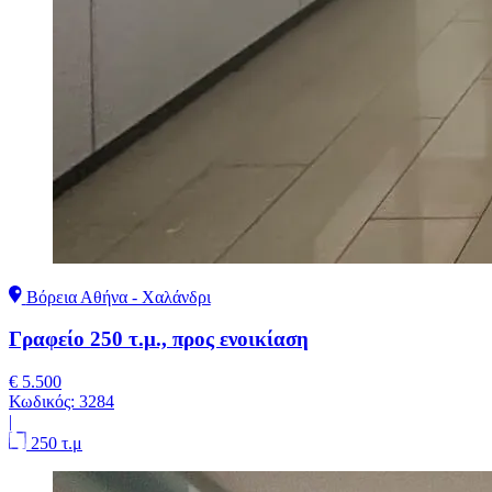
Βόρεια Αθήνα - Χαλάνδρι
Γραφείο 250 τ.μ., προς ενοικίαση
€ 5.500
Κωδικός:
3284
|
250 τ.μ