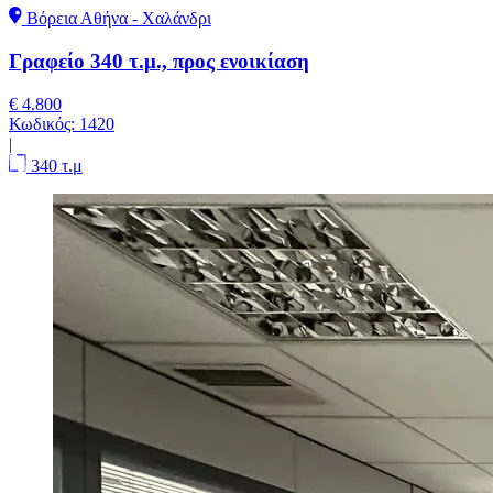
Βόρεια Αθήνα - Χαλάνδρι
Γραφείο 340 τ.μ., προς ενοικίαση
€ 4.800
Κωδικός:
1420
|
340 τ.μ