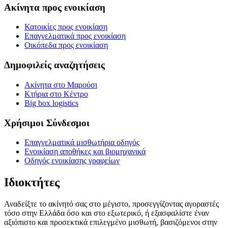
Ακίνητα προς ενοικίαση
Κατοικίες προς ενοικίαση
Επαγγελματικά προς ενοικίαση
Οικόπεδα προς ενοικίαση
Δημοφιλείς αναζητήσεις
Ακίνητα στο Μαρούσι
Κτήρια στο Κέντρο
Big box logistics
Χρήσιμοι Σύνδεσμοι
Επαγγελματικά μισθωτήρια οδηγός
Ενοικίαση αποθήκες και βιομηχανικά
Οδηγός ενοικίασης γραφείων
Ιδιοκτήτες
Αναδείξτε το ακίνητό σας στο μέγιστο, προσεγγίζοντας αγοραστές
τόσο στην Ελλάδα όσο και στο εξωτερικό, ή εξασφαλίστε έναν
αξιόπιστο και προσεκτικά επιλεγμένο μισθωτή, βασιζόμενοι στην