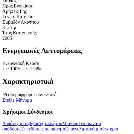
Σκοπός
Προς Ενοικίαση
Χρήσεις Γης
Γενική Κατοικία
Εμβαδόν Ακινήτου
312 τ.μ
Έτος Κατασκευής
2005
Ενεργειακές Λεπτομέρειες
Ενεργειακή Κλάση
Γ > 100% – ≤ 125%
Χαρακτηριστικά
Ψευδοροφή ορυκτών ινών
Στείλε Μήνυμα
Χρήσιμοι Σύνδεσμοι
Δαπάνες μεταβίβασης ακινήτου
Μισθωμένα ακίνητα
απόδοσης
Επενδύσεις σε ακίνητα
Επαγγελματικά μισθωτήρια