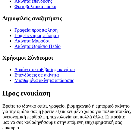
Ακίνητα επένδυσης
Φωτοβολταϊκά πάρκα
Δημοφιλείς αναζητήσεις
Γραφεία προς πώληση
Logistics προς πώληση
Ακίνητα Μαρούσι
Ακίνητα Θριάσιο Πεδίο
Χρήσιμοι Σύνδεσμοι
Δαπάνες μεταβίβασης ακινήτου
Επενδύσεις σε ακίνητα
Μισθωμένα ακίνητα απόδοσης
Προς ενοικίαση
Βρείτε το ιδανικό σπίτι, γραφείο, βιομηχανικό ή εμπορικό ακίνητο
για την ομάδα σας ή βρείτε εξειδικευμένο χώρο για πολυκατοικίες,
υγειονομική περίθαλψη, τεχνολογία και πολλά άλλα. Επιτρέψτε
μας να σας καθοδηγήσουμε στην επόμενη επιχειρηματική σας
ευκαιρία.