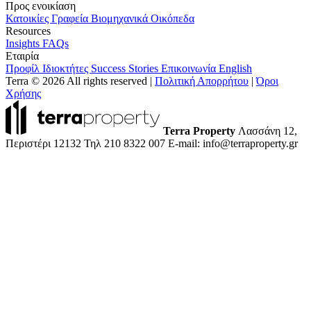
Προς ενοικίαση
Κατοικίες
Γραφεία
Βιομηχανικά
Οικόπεδα
Resources
Insights
FAQs
Εταιρία
Προφίλ
Ιδιοκτήτες
Success Stories
Επικοινωνία
English
Terra © 2026 All rights reserved
|
Πολιτική Απορρήτου
|
Όροι
Χρήσης
Terra Property
Λασσάνη 12,
Περιστέρι 12132
Τηλ 210 8322 007
E-mail: info@terraproperty.gr