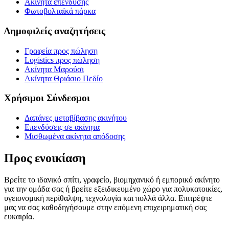
Ακίνητα επένδυσης
Φωτοβολταϊκά πάρκα
Δημοφιλείς αναζητήσεις
Γραφεία προς πώληση
Logistics προς πώληση
Ακίνητα Μαρούσι
Ακίνητα Θριάσιο Πεδίο
Χρήσιμοι Σύνδεσμοι
Δαπάνες μεταβίβασης ακινήτου
Επενδύσεις σε ακίνητα
Μισθωμένα ακίνητα απόδοσης
Προς ενοικίαση
Βρείτε το ιδανικό σπίτι, γραφείο, βιομηχανικό ή εμπορικό ακίνητο
για την ομάδα σας ή βρείτε εξειδικευμένο χώρο για πολυκατοικίες,
υγειονομική περίθαλψη, τεχνολογία και πολλά άλλα. Επιτρέψτε
μας να σας καθοδηγήσουμε στην επόμενη επιχειρηματική σας
ευκαιρία.