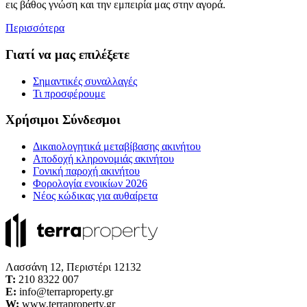
εις βάθος γνώση και την εμπειρία μας στην αγορά.
Περισσότερα
Γιατί να μας επιλέξετε
Σημαντικές συναλλαγές
Τι προσφέρουμε
Χρήσιμοι Σύνδεσμοι
Δικαιολογητικά μεταβίβασης ακινήτου
Αποδοχή κληρονομιάς ακινήτου
Γονική παροχή ακινήτου
Φορολογία ενοικίων 2026
Νέος κώδικας για αυθαίρετα
Λασσάνη 12, Περιστέρι 12132
Τ:
210 8322 007
E:
info@terraproperty.gr
W:
www.terraproperty.gr