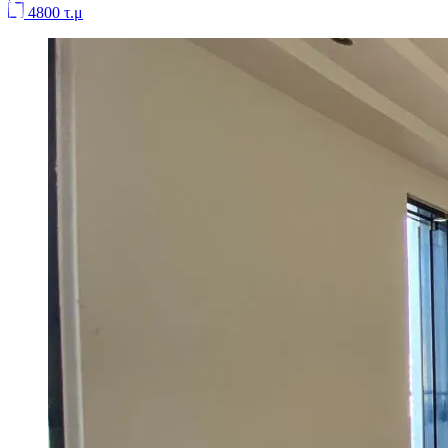
4800 τ.μ