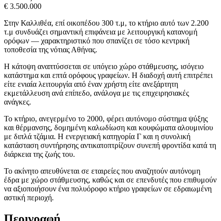
€ 3.500.000
Στην Καλλιθέα, επί οικοπέδου 300 τ.μ, το κτήριο αυτό των 2.200
τ.μ συνδυάζει σημαντική επιφάνεια με λειτουργική κατανομή
ορόφων — χαρακτηριστικό που σπανίζει σε τόσο κεντρική
τοποθεσία της νότιας Αθήνας.
Η κάτοψη αναπτύσσεται σε υπόγειο χώρο στάθμευσης, ισόγειο
κατάστημα και επτά ορόφους γραφείων. Η διαδοχή αυτή επιτρέπει
είτε ενιαία λειτουργία από έναν χρήστη είτε ανεξάρτητη
εκμετάλλευση ανά επίπεδο, ανάλογα με τις επιχειρησιακές
ανάγκες.
Το κτήριο, ανεγερμένο το 2000, φέρει αυτόνομο σύστημα ψύξης
και θέρμανσης, δομημένη καλωδίωση και κουφώματα αλουμινίου
με διπλά τζάμια. Η ενεργειακή κατηγορία Γ και η συνολική
κατάσταση συντήρησης αντικατοπτρίζουν συνεπή φροντίδα κατά τη
διάρκεια της ζωής του.
Το ακίνητο απευθύνεται σε εταιρείες που αναζητούν αυτόνομη
έδρα με χώρο στάθμευσης, καθώς και σε επενδυτές που επιθυμούν
να αξιοποιήσουν ένα πολυόροφο κτήριο γραφείων σε εδραιωμένη
αστική περιοχή.
Περιγραφή