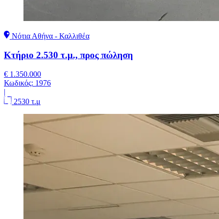
Νότια Αθήνα - Καλλιθέα
Κτήριο 2.530 τ.μ., προς πώληση
€ 1.350.000
Κωδικός:
1976
|
2530 τ.μ