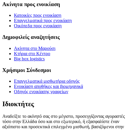
Ακίνητα προς ενοικίαση
Κατοικίες προς ενοικίαση
Επαγγελματικά προς ενοικίαση
Οικόπεδα προς ενοικίαση
Δημοφιλείς αναζητήσεις
Ακίνητα στο Μαρούσι
Κτήρια στο Κέντρο
Big box logistics
Χρήσιμοι Σύνδεσμοι
Επαγγελματικά μισθωτήρια οδηγός
Ενοικίαση αποθήκες και βιομηχανικά
Οδηγός ενοικίασης γραφείων
Ιδιοκτήτες
Αναδείξτε το ακίνητό σας στο μέγιστο, προσεγγίζοντας αγοραστές
τόσο στην Ελλάδα όσο και στο εξωτερικό, ή εξασφαλίστε έναν
αξιόπιστο και προσεκτικά επιλεγμένο μισθωτή, βασιζόμενοι στην