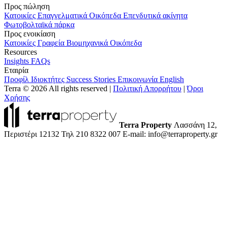
Προς πώληση
Κατοικίες
Επαγγελματικά
Οικόπεδα
Επενδυτικά ακίνητα
Φωτοβολταϊκά πάρκα
Προς ενοικίαση
Κατοικίες
Γραφεία
Βιομηχανικά
Οικόπεδα
Resources
Insights
FAQs
Εταιρία
Προφίλ
Ιδιοκτήτες
Success Stories
Επικοινωνία
English
Terra © 2026 All rights reserved
|
Πολιτική Απορρήτου
|
Όροι
Χρήσης
Terra Property
Λασσάνη 12,
Περιστέρι 12132
Τηλ 210 8322 007
E-mail: info@terraproperty.gr