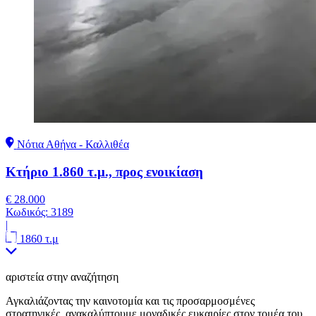
Νότια Αθήνα - Καλλιθέα
Κτήριο 1.860 τ.μ., προς ενοικίαση
€ 28.000
Κωδικός:
3189
|
1860 τ.μ
αριστεία στην αναζήτηση
Αγκαλιάζοντας την καινοτομία και τις προσαρμοσμένες
στρατηγικές, ανακαλύπτουμε μοναδικές ευκαιρίες στον τομέα του