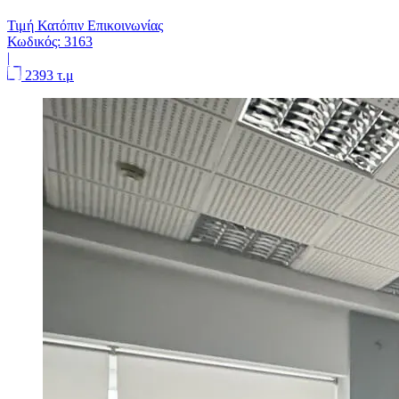
Τιμή Κατόπιν Επικοινωνίας
Κωδικός:
3163
|
2393 τ.μ