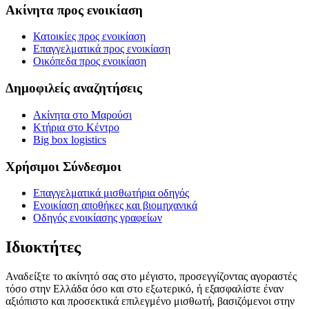
Ακίνητα προς ενοικίαση
Κατοικίες προς ενοικίαση
Επαγγελματικά προς ενοικίαση
Οικόπεδα προς ενοικίαση
Δημοφιλείς αναζητήσεις
Ακίνητα στο Μαρούσι
Κτήρια στο Κέντρο
Big box logistics
Χρήσιμοι Σύνδεσμοι
Επαγγελματικά μισθωτήρια οδηγός
Ενοικίαση αποθήκες και βιομηχανικά
Οδηγός ενοικίασης γραφείων
Ιδιοκτήτες
Αναδείξτε το ακίνητό σας στο μέγιστο, προσεγγίζοντας αγοραστές
τόσο στην Ελλάδα όσο και στο εξωτερικό, ή εξασφαλίστε έναν
αξιόπιστο και προσεκτικά επιλεγμένο μισθωτή, βασιζόμενοι στην