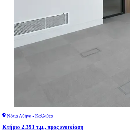
Νότια Αθήνα - Καλλιθέα
Κτήριο 2.393 τ.μ., προς ενοικίαση