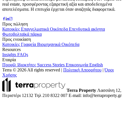
real estate, προσφέροντας εξαιρετική αξία και αποδεδειγμένα
αποτελέσματα. Η επιτυχία έρχεται όταν αναζητάς διαφορετικά.
Προς πώληση
Κατοικίες
Επαγγελματικά
Οικόπεδα
Επενδυτικά ακίνητα
Φωτοβολταϊκά πάρκα
Προς ενοικίαση
Κατοικίες
Γραφεία
Βιομηχανικά
Οικόπεδα
Resources
Insights
FAQs
Εταιρία
Προφίλ
Ιδιοκτήτες
Success Stories
Επικοινωνία
English
Terra © 2026 All rights reserved
|
Πολιτική Απορρήτου
|
Όροι
Χρήσης
Terra Property
Λασσάνη 12,
Περιστέρι 12132
Τηλ 210 8322 007
E-mail: info@terraproperty.gr