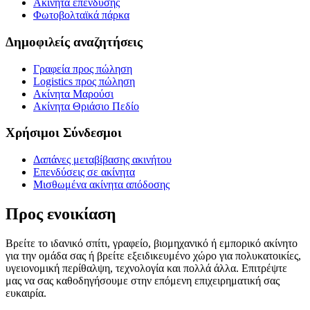
Ακίνητα επένδυσης
Φωτοβολταϊκά πάρκα
Δημοφιλείς αναζητήσεις
Γραφεία προς πώληση
Logistics προς πώληση
Ακίνητα Μαρούσι
Ακίνητα Θριάσιο Πεδίο
Χρήσιμοι Σύνδεσμοι
Δαπάνες μεταβίβασης ακινήτου
Επενδύσεις σε ακίνητα
Μισθωμένα ακίνητα απόδοσης
Προς ενοικίαση
Βρείτε το ιδανικό σπίτι, γραφείο, βιομηχανικό ή εμπορικό ακίνητο
για την ομάδα σας ή βρείτε εξειδικευμένο χώρο για πολυκατοικίες,
υγειονομική περίθαλψη, τεχνολογία και πολλά άλλα. Επιτρέψτε
μας να σας καθοδηγήσουμε στην επόμενη επιχειρηματική σας
ευκαιρία.