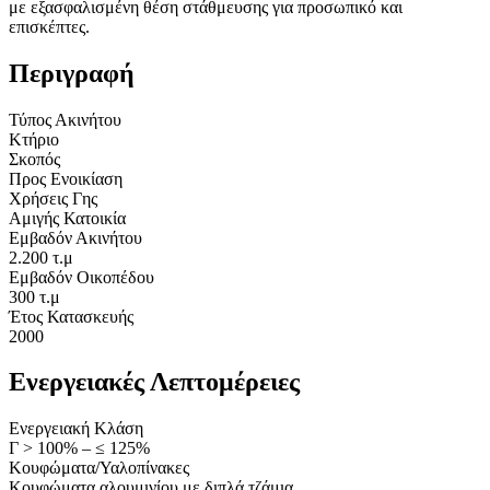
με εξασφαλισμένη θέση στάθμευσης για προσωπικό και
επισκέπτες.
Περιγραφή
Τύπος Ακινήτου
Κτήριο
Σκοπός
Προς Ενοικίαση
Χρήσεις Γης
Αμιγής Κατοικία
Εμβαδόν Ακινήτου
2.200 τ.μ
Εμβαδόν Οικοπέδου
300 τ.μ
Έτος Κατασκευής
2000
Ενεργειακές Λεπτομέρειες
Ενεργειακή Κλάση
Γ > 100% – ≤ 125%
Κουφώματα/Υαλοπίνακες
Κουφώματα αλουμινίου με διπλά τζάμια