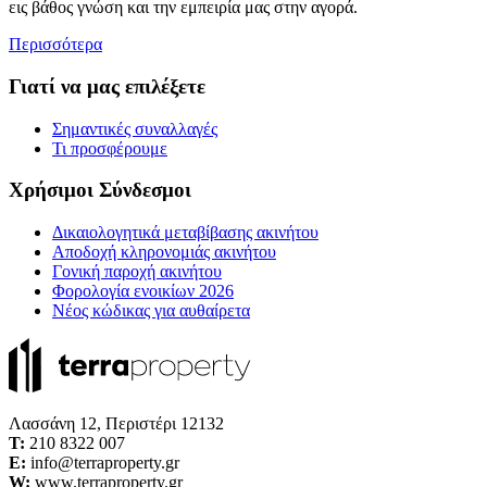
εις βάθος γνώση και την εμπειρία μας στην αγορά.
Περισσότερα
Γιατί να μας επιλέξετε
Σημαντικές συναλλαγές
Τι προσφέρουμε
Χρήσιμοι Σύνδεσμοι
Δικαιολογητικά μεταβίβασης ακινήτου
Αποδοχή κληρονομιάς ακινήτου
Γονική παροχή ακινήτου
Φορολογία ενοικίων 2026
Νέος κώδικας για αυθαίρετα
Λασσάνη 12, Περιστέρι 12132
Τ:
210 8322 007
E:
info@terraproperty.gr
W:
www.terraproperty.gr