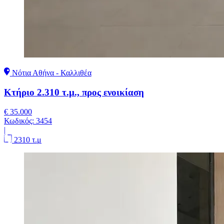
Νότια Αθήνα - Καλλιθέα
Κτήριο 2.310 τ.μ., προς ενοικίαση
€ 35.000
Κωδικός:
3454
|
2310 τ.μ