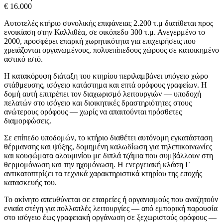
€ 16.000
Αυτοτελές κτήριο συνολικής επιφάνειας 2.200 τ.μ διατίθεται προς
ενοικίαση στην Καλλιθέα, σε οικόπεδο 300 τ.μ. Ανεγερμένο το
2000, προσφέρει επαρκή χωρητικότητα για επιχειρήσεις που
χρειάζονται οργανωμένους, πολυεπίπεδους χώρους σε κατοικημένο
αστικό ιστό.
Η κατακόρυφη διάταξη του κτηρίου περιλαμβάνει υπόγειο χώρο
στάθμευσης, ισόγειο κατάστημα και επτά ορόφους γραφείων. Η
δομή αυτή επιτρέπει τον διαχωρισμό λειτουργιών — υποδοχή
πελατών στο ισόγειο και διοικητικές δραστηριότητες στους
ανώτερους ορόφους — χωρίς να απαιτούνται πρόσθετες
διαμορφώσεις.
Σε επίπεδο υποδομών, το κτήριο διαθέτει αυτόνομη εγκατάσταση
θέρμανσης και ψύξης, δομημένη καλωδίωση για τηλεπικοινωνίες
και κουφώματα αλουμινίου με διπλά τζάμια που συμβάλλουν στη
θερμομόνωση και την ηχομόνωση. Η ενεργειακή κλάση Γ
αντικατοπτρίζει τα τεχνικά χαρακτηριστικά κτηρίου της εποχής
κατασκευής του.
Το ακίνητο απευθύνεται σε εταιρείες ή οργανισμούς που αναζητούν
ενιαία στέγη για πολλαπλές λειτουργίες — από εμπορική παρουσία
στο ισόγειο έως γραφειακή οργάνωση σε ξεχωριστούς ορόφους —