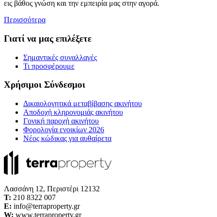
εις βάθος γνώση και την εμπειρία μας στην αγορά.
Περισσότερα
Γιατί να μας επιλέξετε
Σημαντικές συναλλαγές
Τι προσφέρουμε
Χρήσιμοι Σύνδεσμοι
Δικαιολογητικά μεταβίβασης ακινήτου
Αποδοχή κληρονομιάς ακινήτου
Γονική παροχή ακινήτου
Φορολογία ενοικίων 2026
Νέος κώδικας για αυθαίρετα
Λασσάνη 12, Περιστέρι 12132
Τ:
210 8322 007
E:
info@terraproperty.gr
W:
www.terraproperty.gr