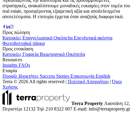
Αγκαλιάζοντας την καινοτομία και τις προσαρμοσμένες
στρατηγικές, ανακαλύπτουμε μοναδικές ευκαιρίες στον τομέα του
real estate, προσφέροντας εξαιρετική αξία και αποδεδειγμένα
αποτελέσματα. Η επιτυχία έρχεται όταν αναζητάς διαφορετικά.
Προς πώληση
Κατοικίες
Επαγγελματικά
Οικόπεδα
Επενδυτικά ακίνητα
Φωτοβολταϊκά πάρκα
Προς ενοικίαση
Κατοικίες
Γραφεία
Βιομηχανικά
Οικόπεδα
Resources
Insights
FAQs
Εταιρία
Προφίλ
Ιδιοκτήτες
Success Stories
Επικοινωνία
English
Terra © 2026 All rights reserved
|
Πολιτική Απορρήτου
|
Όροι
Χρήσης
Terra Property
Λασσάνη 12,
Περιστέρι 12132
Τηλ 210 8322 007
E-mail: info@terraproperty.gr