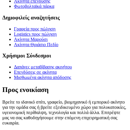
Ακίνητα επένδυσης
Φωτοβολταϊκά πάρκα
Δημοφιλείς αναζητήσεις
Γραφεία προς πώληση
Logistics προς πώληση
Ακίνητα Μαρούσι
Ακίνητα Θριάσιο Πεδίο
Χρήσιμοι Σύνδεσμοι
Δαπάνες μεταβίβασης ακινήτου
Επενδύσεις σε ακίνητα
Μισθωμένα ακίνητα απόδοσης
Προς ενοικίαση
Βρείτε το ιδανικό σπίτι, γραφείο, βιομηχανικό ή εμπορικό ακίνητο
για την ομάδα σας ή βρείτε εξειδικευμένο χώρο για πολυκατοικίες,
υγειονομική περίθαλψη, τεχνολογία και πολλά άλλα. Επιτρέψτε
μας να σας καθοδηγήσουμε στην επόμενη επιχειρηματική σας
ευκαιρία.