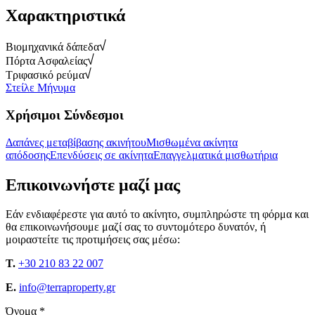
Χαρακτηριστικά
Βιομηχανικά δάπεδα
Πόρτα Ασφαλείας
Τριφασικό ρεύμα
Στείλε Μήνυμα
Χρήσιμοι Σύνδεσμοι
Δαπάνες μεταβίβασης ακινήτου
Μισθωμένα ακίνητα
απόδοσης
Επενδύσεις σε ακίνητα
Επαγγελματικά μισθωτήρια
Επικοινωνήστε μαζί μας
Εάν ενδιαφέρεστε για αυτό το ακίνητο, συμπληρώστε τη φόρμα και
θα επικοινωνήσουμε μαζί σας το συντομότερο δυνατόν, ή
μοιραστείτε τις προτιμήσεις σας μέσω:
T.
+30 210 83 22 007
E.
info@terraproperty.gr
Όνομα *