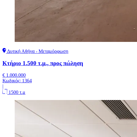
Δυτική Αθήνα - Μεταμόρφωση
Κτήριο 1.500 τ.μ., προς πώληση
€ 1.000.000
Κωδικός:
1364
|
1500 τ.μ