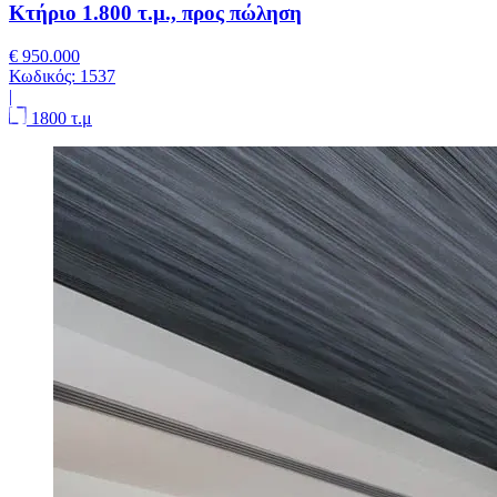
Κτήριο 1.800 τ.μ., προς πώληση
€ 950.000
Κωδικός:
1537
|
1800 τ.μ