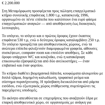
€ 2.200.000
Στη Μεταμόρφωση προσφέρεται προς πώληση επαγγελματικό
κτήριο συνολικής επιφάνειας 1.800 τ.μ, κατασκευής 1996,
οργανωμένο σε πέντε επίπεδα που καλύπτουν ένα ευρύ φάσμα
επαγγελματικών αναγκών — από αποθήκευση έως διοικητικές
λειτουργίες.
Το υπόγειο, το ισόγειο και ο πρώτος όροφος έχουν έκαστος
επιφάνεια 530 τ.μ, ενώ ο δεύτερος όροφος καταλαμβάνει 250 τ.μ.
Το υπόγειο προορίζεται για αποθηκευτικούς χώρους, ενώ τα
ανώτερα επίπεδα φιλοξενούν διαμορφωμένα γραφεία, αίθουσες
συσκέψεων, computer room και επιπλέον αποθήκες. Σε κάθε
όροφο υπάρχουν WC και κουζινάκι, ενώ η κατακόρυφη
επικοινωνία εξασφαλίζεται από δύο ανελκυστήρες — έναν
επιβατικό και έναν φορτίου.
Το κτήριο διαθέτει βιομηχανικά δάπεδα, κουφώματα αλουμινίου με
διπλά τζάμια, δομημένη καλωδίωση, τριφασικό ρεύμα και
σύστημα πυρανίχνευσης. Η πρόσβαση διευκολύνεται από ράμπα
εισόδου, ενώ εξωτερικός χώρος στάθμευσης συμπληρώνει τις
παρεχόμενες υποδομές.
Το ακίνητο απευθύνεται σε επιχειρήσεις που αναζητούν έδρα με
επαρκή αποθηκευτικό χώρο, σε οργανισμούς με ανάγκη για