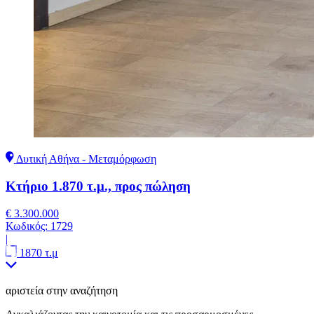
Δυτική Αθήνα - Μεταμόρφωση
Κτήριο 1.870 τ.μ., προς πώληση
€ 3.300.000
Κωδικός:
1729
|
1870 τ.μ
αριστεία στην αναζήτηση