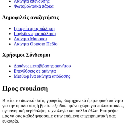
Ακίνητα επένδυσης
Φωτοβολταϊκά πάρκα
Δημοφιλείς αναζητήσεις
Γραφεία προς πώληση
Logistics προς πώληση
Ακίνητα Μαρούσι
Ακίνητα Θριάσιο Πεδίο
Χρήσιμοι Σύνδεσμοι
Δαπάνες μεταβίβασης ακινήτου
Επενδύσεις σε ακίνητα
Μισθωμένα ακίνητα απόδοσης
Προς ενοικίαση
Βρείτε το ιδανικό σπίτι, γραφείο, βιομηχανικό ή εμπορικό ακίνητο
για την ομάδα σας ή βρείτε εξειδικευμένο χώρο για πολυκατοικίες,
υγειονομική περίθαλψη, τεχνολογία και πολλά άλλα. Επιτρέψτε
μας να σας καθοδηγήσουμε στην επόμενη επιχειρηματική σας
ευκαιρία.