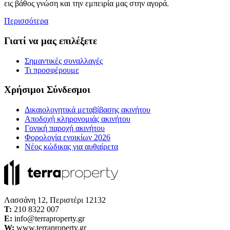
εις βάθος γνώση και την εμπειρία μας στην αγορά.
Περισσότερα
Γιατί να μας επιλέξετε
Σημαντικές συναλλαγές
Τι προσφέρουμε
Χρήσιμοι Σύνδεσμοι
Δικαιολογητικά μεταβίβασης ακινήτου
Αποδοχή κληρονομιάς ακινήτου
Γονική παροχή ακινήτου
Φορολογία ενοικίων 2026
Νέος κώδικας για αυθαίρετα
Λασσάνη 12, Περιστέρι 12132
Τ:
210 8322 007
E:
info@terraproperty.gr
W:
www.terraproperty.gr