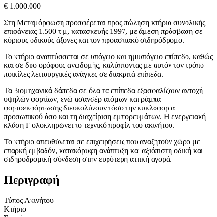
€ 1.000.000
Στη Μεταμόρφωση προσφέρεται προς πώληση κτήριο συνολικής
επιφάνειας 1.500 τ.μ, κατασκευής 1997, με άμεση πρόσβαση σε
κύριους οδικούς άξονες και τον προαστιακό σιδηρόδρομο.
Το κτήριο αναπτύσσεται σε υπόγειο και ημιυπόγειο επίπεδο, καθώς
και σε δύο ορόφους ανωδομής, καλύπτοντας με αυτόν τον τρόπο
ποικίλες λειτουργικές ανάγκες σε διακριτά επίπεδα.
Τα βιομηχανικά δάπεδα σε όλα τα επίπεδα εξασφαλίζουν αντοχή
υψηλών φορτίων, ενώ ασανσέρ ατόμων και ράμπα
φορτοεκφόρτωσης διευκολύνουν τόσο την κυκλοφορία
προσωπικού όσο και τη διαχείριση εμπορευμάτων. Η ενεργειακή
κλάση Γ ολοκληρώνει το τεχνικό προφίλ του ακινήτου.
Το κτήριο απευθύνεται σε επιχειρήσεις που αναζητούν χώρο με
επαρκή εμβαδόν, κατακόρυφη ανάπτυξη και αξιόπιστη οδική και
σιδηροδρομική σύνδεση στην ευρύτερη αττική αγορά.
Περιγραφή
Τύπος Ακινήτου
Κτήριο