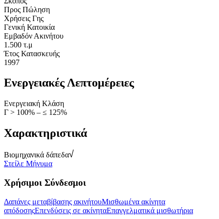
Σκοπός
Προς Πώληση
Χρήσεις Γης
Γενική Κατοικία
Εμβαδόν Ακινήτου
1.500 τ.μ
Έτος Κατασκευής
1997
Ενεργειακές Λεπτομέρειες
Ενεργειακή Κλάση
Γ > 100% – ≤ 125%
Χαρακτηριστικά
Βιομηχανικά δάπεδα
Στείλε Μήνυμα
Χρήσιμοι Σύνδεσμοι
Δαπάνες μεταβίβασης ακινήτου
Μισθωμένα ακίνητα
απόδοσης
Επενδύσεις σε ακίνητα
Επαγγελματικά μισθωτήρια