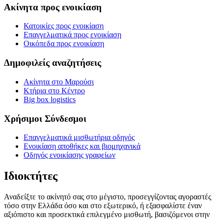
Ακίνητα προς ενοικίαση
Κατοικίες προς ενοικίαση
Επαγγελματικά προς ενοικίαση
Οικόπεδα προς ενοικίαση
Δημοφιλείς αναζητήσεις
Ακίνητα στο Μαρούσι
Κτήρια στο Κέντρο
Big box logistics
Χρήσιμοι Σύνδεσμοι
Επαγγελματικά μισθωτήρια οδηγός
Ενοικίαση αποθήκες και βιομηχανικά
Οδηγός ενοικίασης γραφείων
Ιδιοκτήτες
Αναδείξτε το ακίνητό σας στο μέγιστο, προσεγγίζοντας αγοραστές
τόσο στην Ελλάδα όσο και στο εξωτερικό, ή εξασφαλίστε έναν
αξιόπιστο και προσεκτικά επιλεγμένο μισθωτή, βασιζόμενοι στην