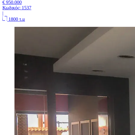
€ 950.000
Κωδικός:
1537
|
1800 τ.μ