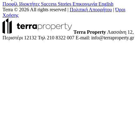
Προφίλ
Ιδιοκτήτες
Success Stories
Επικοινωνία
English
Terra © 2026 All rights reserved
|
Πολιτική Απορρήτου
|
Όροι
Χρήσης
Terra Property
Λασσάνη 12,
Περιστέρι 12132
Τηλ 210 8322 007
E-mail: info@terraproperty.gr