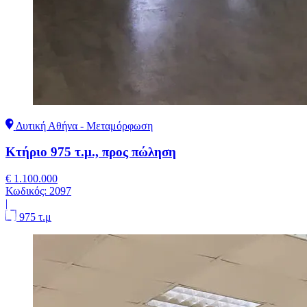
Δυτική Αθήνα - Μεταμόρφωση
Κτήριο 975 τ.μ., προς πώληση
€ 1.100.000
Κωδικός:
2097
|
975 τ.μ