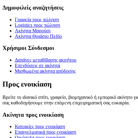
Δημοφιλείς αναζητήσεις
Γραφεία προς πώληση
Logistics προς πώληση
Ακίνητα Μαρούσι
Ακίνητα Θριάσιο Πεδίο
Χρήσιμοι Σύνδεσμοι
Δαπάνες μεταβίβασης ακινήτου
Επενδύσεις σε ακίνητα
Μισθωμένα ακίνητα απόδοσης
Προς ενοικίαση
Βρείτε το ιδανικό σπίτι, γραφείο, βιομηχανικό ή εμπορικό ακίνητο 
σας καθοδηγήσουμε στην επόμενη επιχειρηματική σας ευκαιρία.
Ακίνητα προς ενοικίαση
Κατοικίες προς ενοικίαση
Επαγγελματικά προς ενοικίαση
Οικόπεδα προς ενοικίαση