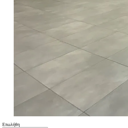
Επωλήθη