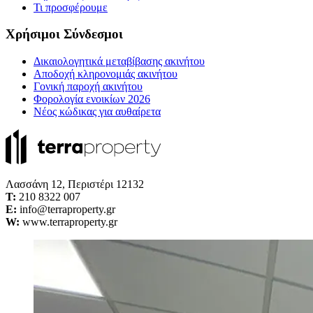
Τι προσφέρουμε
Χρήσιμοι Σύνδεσμοι
Δικαιολογητικά μεταβίβασης ακινήτου
Αποδοχή κληρονομιάς ακινήτου
Γονική παροχή ακινήτου
Φορολογία ενοικίων 2026
Νέος κώδικας για αυθαίρετα
Λασσάνη 12, Περιστέρι 12132
Τ:
210 8322 007
E:
info@terraproperty.gr
W:
www.terraproperty.gr