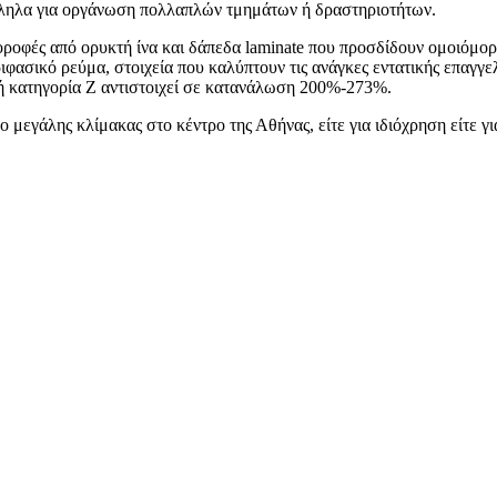
λληλα για οργάνωση πολλαπλών τμημάτων ή δραστηριοτήτων.
δοροφές από ορυκτή ίνα και δάπεδα laminate που προσδίδουν ομοιόμορ
ριφασικό ρεύμα, στοιχεία που καλύπτουν τις ανάγκες εντατικής επαγγ
ή κατηγορία Ζ αντιστοιχεί σε κατανάλωση 200%-273%.
ο μεγάλης κλίμακας στο κέντρο της Αθήνας, είτε για ιδιόχρηση είτε