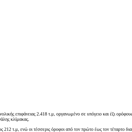
υνολικής επιφάνειας 2.418 τ.μ, οργανωμένο σε υπόγειο και έξι ορόφ
γάλης κλίμακας.
ος 212 τ.μ, ενώ οι τέσσερις όροφοι από τον πρώτο έως τον τέταρτο δ