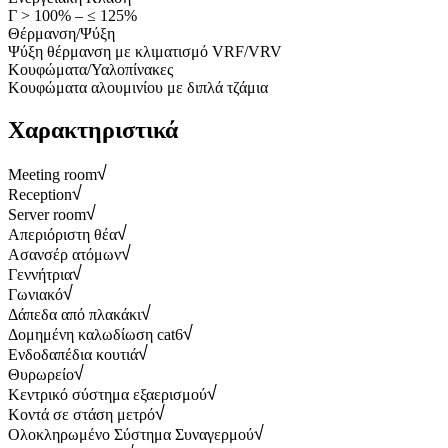
Γ > 100% – ≤ 125%
Θέρμανση/Ψύξη
Ψύξη θέρμανση με κλιματισμό VRF/VRV
Κουφώματα/Υαλοπίνακες
Κουφώματα αλουμινίου με διπλά τζάμια
Χαρακτηριστικά
Meeting room
Reception
Server room
Απεριόριστη θέα
Ασανσέρ ατόμων
Γεννήτρια
Γωνιακό
Δάπεδα από πλακάκι
Δομημένη καλωδίωση cat6
Ενδοδαπέδια κουτιά
Θυρωρείο
Κεντρικό σύστημα εξαερισμού
Κοντά σε στάση μετρό
Ολοκληρωμένο Σύστημα Συναγερμού