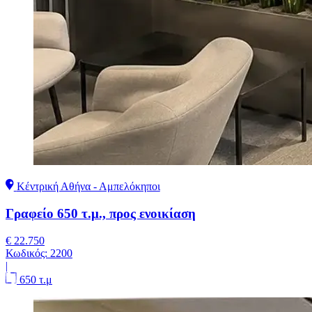
Κέντρική Αθήνα - Αμπελόκηποι
Γραφείο 650 τ.μ., προς ενοικίαση
€ 22.750
Κωδικός:
2200
|
650 τ.μ