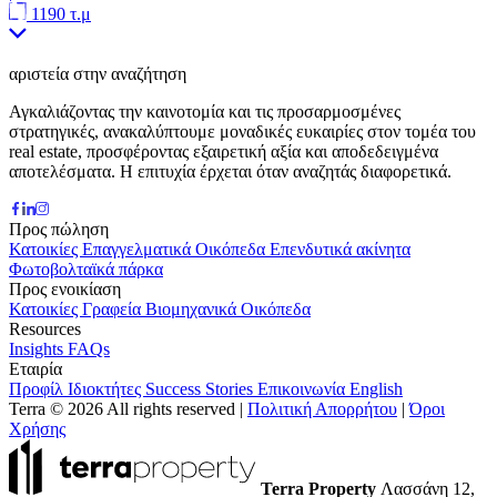
1190 τ.μ
αριστεία στην αναζήτηση
Αγκαλιάζοντας την καινοτομία και τις προσαρμοσμένες
στρατηγικές, ανακαλύπτουμε μοναδικές ευκαιρίες στον τομέα του
real estate, προσφέροντας εξαιρετική αξία και αποδεδειγμένα
αποτελέσματα. Η επιτυχία έρχεται όταν αναζητάς διαφορετικά.
Προς πώληση
Κατοικίες
Επαγγελματικά
Οικόπεδα
Επενδυτικά ακίνητα
Φωτοβολταϊκά πάρκα
Προς ενοικίαση
Κατοικίες
Γραφεία
Βιομηχανικά
Οικόπεδα
Resources
Insights
FAQs
Εταιρία
Προφίλ
Ιδιοκτήτες
Success Stories
Επικοινωνία
English
Terra © 2026 All rights reserved
|
Πολιτική Απορρήτου
|
Όροι
Χρήσης
Terra Property
Λασσάνη 12,