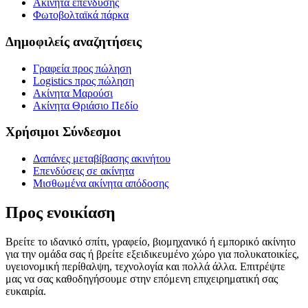
Ακίνητα επένδυσης
Φωτοβολταϊκά πάρκα
Δημοφιλείς αναζητήσεις
Γραφεία προς πώληση
Logistics προς πώληση
Ακίνητα Μαρούσι
Ακίνητα Θριάσιο Πεδίο
Χρήσιμοι Σύνδεσμοι
Δαπάνες μεταβίβασης ακινήτου
Επενδύσεις σε ακίνητα
Μισθωμένα ακίνητα απόδοσης
Προς ενοικίαση
Βρείτε το ιδανικό σπίτι, γραφείο, βιομηχανικό ή εμπορικό ακίνητο
για την ομάδα σας ή βρείτε εξειδικευμένο χώρο για πολυκατοικίες,
υγειονομική περίθαλψη, τεχνολογία και πολλά άλλα. Επιτρέψτε
μας να σας καθοδηγήσουμε στην επόμενη επιχειρηματική σας
ευκαιρία.