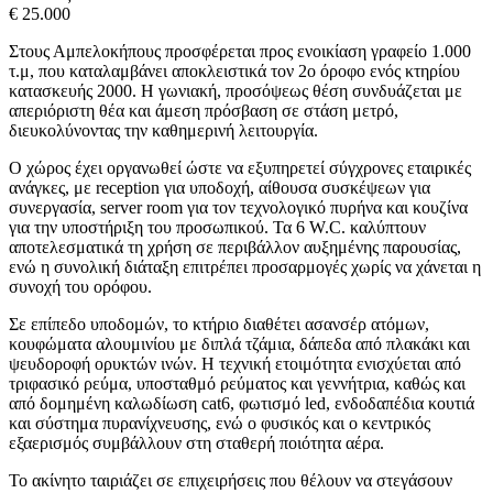
€ 25.000
Στους Αμπελοκήπους προσφέρεται προς ενοικίαση γραφείο 1.000
τ.μ, που καταλαμβάνει αποκλειστικά τον 2ο όροφο ενός κτηρίου
κατασκευής 2000. Η γωνιακή, προσόψεως θέση συνδυάζεται με
απεριόριστη θέα και άμεση πρόσβαση σε στάση μετρό,
διευκολύνοντας την καθημερινή λειτουργία.
Ο χώρος έχει οργανωθεί ώστε να εξυπηρετεί σύγχρονες εταιρικές
ανάγκες, με reception για υποδοχή, αίθουσα συσκέψεων για
συνεργασία, server room για τον τεχνολογικό πυρήνα και κουζίνα
για την υποστήριξη του προσωπικού. Τα 6 W.C. καλύπτουν
αποτελεσματικά τη χρήση σε περιβάλλον αυξημένης παρουσίας,
ενώ η συνολική διάταξη επιτρέπει προσαρμογές χωρίς να χάνεται η
συνοχή του ορόφου.
Σε επίπεδο υποδομών, το κτήριο διαθέτει ασανσέρ ατόμων,
κουφώματα αλουμινίου με διπλά τζάμια, δάπεδα από πλακάκι και
ψευδοροφή ορυκτών ινών. Η τεχνική ετοιμότητα ενισχύεται από
τριφασικό ρεύμα, υποσταθμό ρεύματος και γεννήτρια, καθώς και
από δομημένη καλωδίωση cat6, φωτισμό led, ενδοδαπέδια κουτιά
και σύστημα πυρανίχνευσης, ενώ ο φυσικός και ο κεντρικός
εξαερισμός συμβάλλουν στη σταθερή ποιότητα αέρα.
Το ακίνητο ταιριάζει σε επιχειρήσεις που θέλουν να στεγάσουν