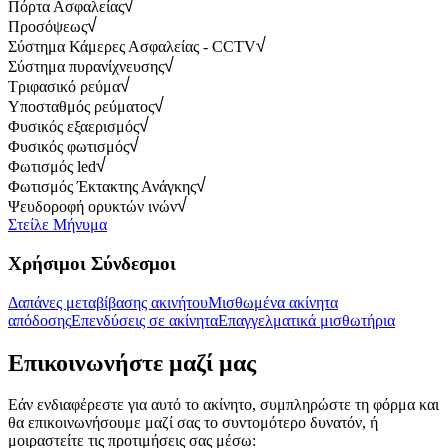
Πόρτα Ασφαλείας
Προσόψεως
Σύστημα Κάμερες Ασφαλείας - CCTV
Σύστημα πυρανίχνευσης
Τριφασικό ρεύμα
Υποσταθμός ρεύματος
Φυσικός εξαερισμός
Φυσικός φωτισμός
Φωτισμός led
Φωτισμός Έκτακτης Ανάγκης
Ψευδοροφή ορυκτών ινών
Στείλε Μήνυμα
Χρήσιμοι Σύνδεσμοι
Δαπάνες μεταβίβασης ακινήτου
Μισθωμένα ακίνητα
απόδοσης
Επενδύσεις σε ακίνητα
Επαγγελματικά μισθωτήρια
Επικοινωνήστε μαζί μας
Εάν ενδιαφέρεστε για αυτό το ακίνητο, συμπληρώστε τη φόρμα και
θα επικοινωνήσουμε μαζί σας το συντομότερο δυνατόν, ή
μοιραστείτε τις προτιμήσεις σας μέσω: