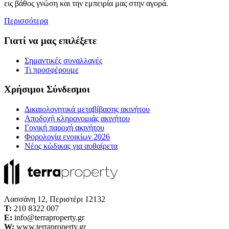
εις βάθος γνώση και την εμπειρία μας στην αγορά.
Περισσότερα
Γιατί να μας επιλέξετε
Σημαντικές συναλλαγές
Τι προσφέρουμε
Χρήσιμοι Σύνδεσμοι
Δικαιολογητικά μεταβίβασης ακινήτου
Αποδοχή κληρονομιάς ακινήτου
Γονική παροχή ακινήτου
Φορολογία ενοικίων 2026
Νέος κώδικας για αυθαίρετα
Λασσάνη 12, Περιστέρι 12132
Τ:
210 8322 007
E:
info@terraproperty.gr
W:
www.terraproperty.gr