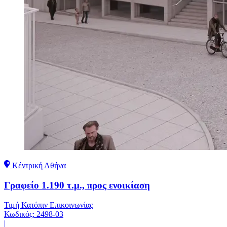
Κέντρική Αθήνα
Γραφείο 1.190 τ.μ., προς ενοικίαση
Τιμή Κατόπιν Επικοινωνίας
Κωδικός:
2498-03
|