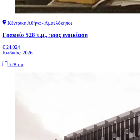
Κέντρική Αθήνα - Αμπελόκηποι
Γραφείο 528 τ.μ., προς ενοικίαση
€ 24.024
Κωδικός:
2026
|
528 τ.μ