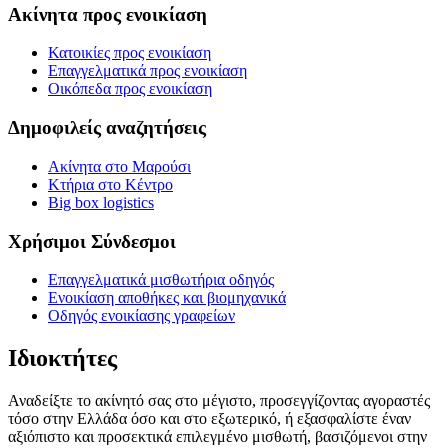
Ακίνητα προς ενοικίαση
Κατοικίες προς ενοικίαση
Επαγγελματικά προς ενοικίαση
Οικόπεδα προς ενοικίαση
Δημοφιλείς αναζητήσεις
Ακίνητα στο Μαρούσι
Κτήρια στο Κέντρο
Big box logistics
Χρήσιμοι Σύνδεσμοι
Επαγγελματικά μισθωτήρια οδηγός
Ενοικίαση αποθήκες και βιομηχανικά
Οδηγός ενοικίασης γραφείων
Ιδιοκτήτες
Αναδείξτε το ακίνητό σας στο μέγιστο, προσεγγίζοντας αγοραστές
τόσο στην Ελλάδα όσο και στο εξωτερικό, ή εξασφαλίστε έναν
αξιόπιστο και προσεκτικά επιλεγμένο μισθωτή, βασιζόμενοι στην