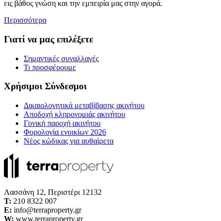
εις βάθος γνώση και την εμπειρία μας στην αγορά.
Περισσότερα
Γιατί να μας επιλέξετε
Σημαντικές συναλλαγές
Τι προσφέρουμε
Χρήσιμοι Σύνδεσμοι
Δικαιολογητικά μεταβίβασης ακινήτου
Αποδοχή κληρονομιάς ακινήτου
Γονική παροχή ακινήτου
Φορολογία ενοικίων 2026
Νέος κώδικας για αυθαίρετα
Λασσάνη 12, Περιστέρι 12132
Τ:
210 8322 007
E:
info@terraproperty.gr
W:
www.terraproperty.gr