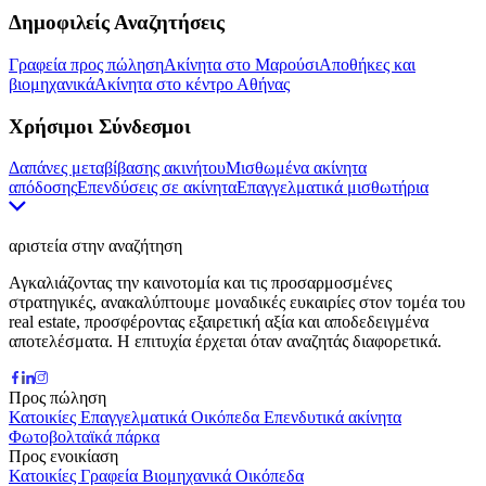
Δημοφιλείς Αναζητήσεις
Γραφεία προς πώληση
Ακίνητα στο Μαρούσι
Αποθήκες και
βιομηχανικά
Ακίνητα στο κέντρο Αθήνας
Χρήσιμοι Σύνδεσμοι
Δαπάνες μεταβίβασης ακινήτου
Μισθωμένα ακίνητα
απόδοσης
Επενδύσεις σε ακίνητα
Επαγγελματικά μισθωτήρια
αριστεία στην αναζήτηση
Αγκαλιάζοντας την καινοτομία και τις προσαρμοσμένες
στρατηγικές, ανακαλύπτουμε μοναδικές ευκαιρίες στον τομέα του
real estate, προσφέροντας εξαιρετική αξία και αποδεδειγμένα
αποτελέσματα. Η επιτυχία έρχεται όταν αναζητάς διαφορετικά.
Προς πώληση
Κατοικίες
Επαγγελματικά
Οικόπεδα
Επενδυτικά ακίνητα
Φωτοβολταϊκά πάρκα
Προς ενοικίαση
Κατοικίες
Γραφεία
Βιομηχανικά
Οικόπεδα