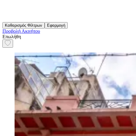
Καθαρισμός Φίλτρων
Εφαρμογή
Προβολή Ακινήτου
Επωλήθη