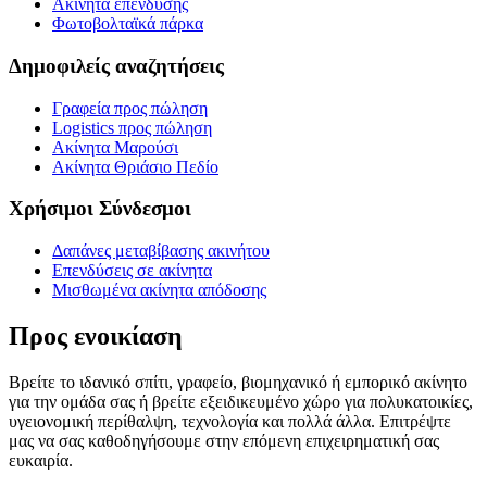
Ακίνητα επένδυσης
Φωτοβολταϊκά πάρκα
Δημοφιλείς αναζητήσεις
Γραφεία προς πώληση
Logistics προς πώληση
Ακίνητα Μαρούσι
Ακίνητα Θριάσιο Πεδίο
Χρήσιμοι Σύνδεσμοι
Δαπάνες μεταβίβασης ακινήτου
Επενδύσεις σε ακίνητα
Μισθωμένα ακίνητα απόδοσης
Προς ενοικίαση
Βρείτε το ιδανικό σπίτι, γραφείο, βιομηχανικό ή εμπορικό ακίνητο
για την ομάδα σας ή βρείτε εξειδικευμένο χώρο για πολυκατοικίες,
υγειονομική περίθαλψη, τεχνολογία και πολλά άλλα. Επιτρέψτε
μας να σας καθοδηγήσουμε στην επόμενη επιχειρηματική σας
ευκαιρία.