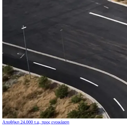
Αποθήκη 24.000 τ.μ, προς ενοικίαση