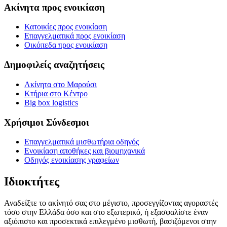
Ακίνητα προς ενοικίαση
Κατοικίες προς ενοικίαση
Επαγγελματικά προς ενοικίαση
Οικόπεδα προς ενοικίαση
Δημοφιλείς αναζητήσεις
Ακίνητα στο Μαρούσι
Κτήρια στο Κέντρο
Big box logistics
Χρήσιμοι Σύνδεσμοι
Επαγγελματικά μισθωτήρια οδηγός
Ενοικίαση αποθήκες και βιομηχανικά
Οδηγός ενοικίασης γραφείων
Ιδιοκτήτες
Αναδείξτε το ακίνητό σας στο μέγιστο, προσεγγίζοντας αγοραστές
τόσο στην Ελλάδα όσο και στο εξωτερικό, ή εξασφαλίστε έναν
αξιόπιστο και προσεκτικά επιλεγμένο μισθωτή, βασιζόμενοι στην