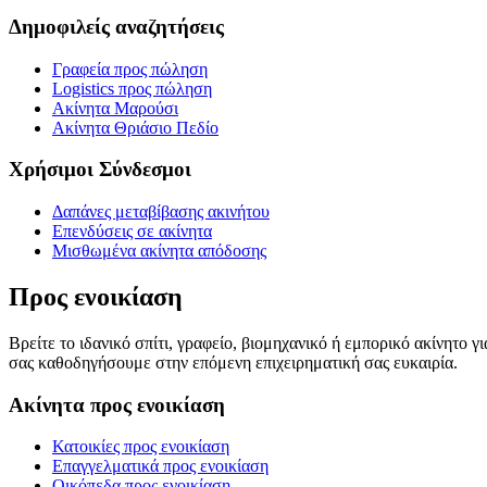
Δημοφιλείς αναζητήσεις
Γραφεία προς πώληση
Logistics προς πώληση
Ακίνητα Μαρούσι
Ακίνητα Θριάσιο Πεδίο
Χρήσιμοι Σύνδεσμοι
Δαπάνες μεταβίβασης ακινήτου
Επενδύσεις σε ακίνητα
Μισθωμένα ακίνητα απόδοσης
Προς ενοικίαση
Βρείτε το ιδανικό σπίτι, γραφείο, βιομηχανικό ή εμπορικό ακίνητο 
σας καθοδηγήσουμε στην επόμενη επιχειρηματική σας ευκαιρία.
Ακίνητα προς ενοικίαση
Κατοικίες προς ενοικίαση
Επαγγελματικά προς ενοικίαση
Οικόπεδα προς ενοικίαση