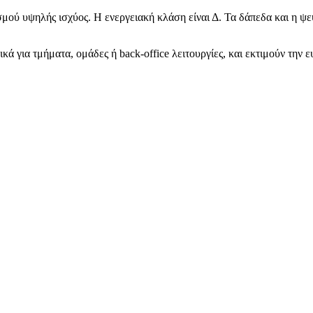
σμού υψηλής ισχύος. Η ενεργειακή κλάση είναι Δ. Τα δάπεδα και η ψ
κά για τμήματα, ομάδες ή back-office λειτουργίες, και εκτιμούν την 