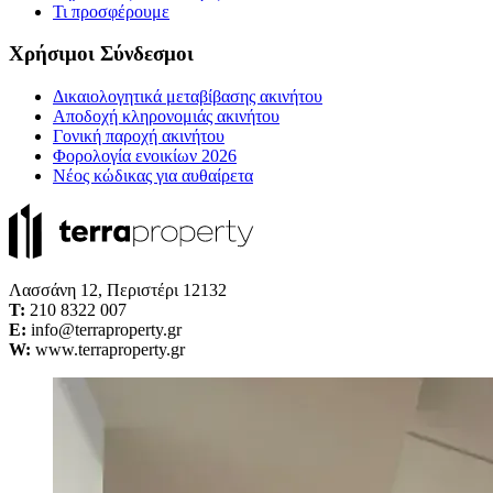
Τι προσφέρουμε
Χρήσιμοι Σύνδεσμοι
Δικαιολογητικά μεταβίβασης ακινήτου
Αποδοχή κληρονομιάς ακινήτου
Γονική παροχή ακινήτου
Φορολογία ενοικίων 2026
Νέος κώδικας για αυθαίρετα
Λασσάνη 12, Περιστέρι 12132
Τ:
210 8322 007
E:
info@terraproperty.gr
W:
www.terraproperty.gr