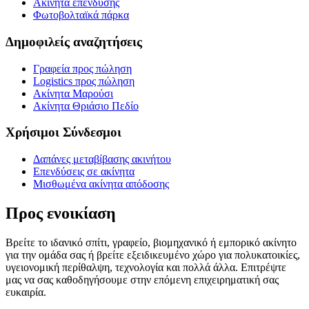
Ακίνητα επένδυσης
Φωτοβολταϊκά πάρκα
Δημοφιλείς αναζητήσεις
Γραφεία προς πώληση
Logistics προς πώληση
Ακίνητα Μαρούσι
Ακίνητα Θριάσιο Πεδίο
Χρήσιμοι Σύνδεσμοι
Δαπάνες μεταβίβασης ακινήτου
Επενδύσεις σε ακίνητα
Μισθωμένα ακίνητα απόδοσης
Προς ενοικίαση
Βρείτε το ιδανικό σπίτι, γραφείο, βιομηχανικό ή εμπορικό ακίνητο
για την ομάδα σας ή βρείτε εξειδικευμένο χώρο για πολυκατοικίες,
υγειονομική περίθαλψη, τεχνολογία και πολλά άλλα. Επιτρέψτε
μας να σας καθοδηγήσουμε στην επόμενη επιχειρηματική σας
ευκαιρία.