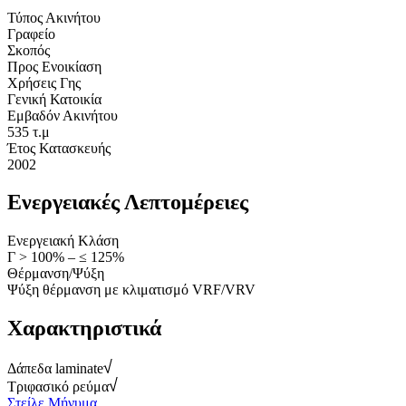
Τύπος Ακινήτου
Γραφείο
Σκοπός
Προς Ενοικίαση
Χρήσεις Γης
Γενική Κατοικία
Εμβαδόν Ακινήτου
535 τ.μ
Έτος Κατασκευής
2002
Ενεργειακές Λεπτομέρειες
Ενεργειακή Κλάση
Γ > 100% – ≤ 125%
Θέρμανση/Ψύξη
Ψύξη θέρμανση με κλιματισμό VRF/VRV
Χαρακτηριστικά
Δάπεδα laminate
Τριφασικό ρεύμα
Στείλε Μήνυμα