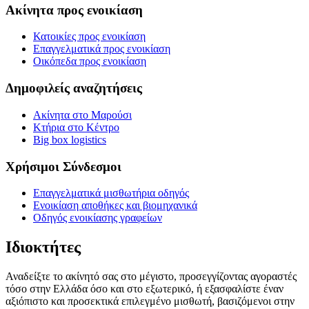
Ακίνητα προς ενοικίαση
Κατοικίες προς ενοικίαση
Επαγγελματικά προς ενοικίαση
Οικόπεδα προς ενοικίαση
Δημοφιλείς αναζητήσεις
Ακίνητα στο Μαρούσι
Κτήρια στο Κέντρο
Big box logistics
Χρήσιμοι Σύνδεσμοι
Επαγγελματικά μισθωτήρια οδηγός
Ενοικίαση αποθήκες και βιομηχανικά
Οδηγός ενοικίασης γραφείων
Ιδιοκτήτες
Αναδείξτε το ακίνητό σας στο μέγιστο, προσεγγίζοντας αγοραστές
τόσο στην Ελλάδα όσο και στο εξωτερικό, ή εξασφαλίστε έναν
αξιόπιστο και προσεκτικά επιλεγμένο μισθωτή, βασιζόμενοι στην