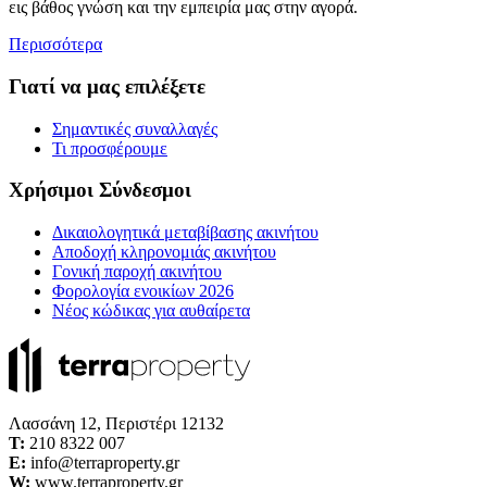
εις βάθος γνώση και την εμπειρία μας στην αγορά.
Περισσότερα
Γιατί να μας επιλέξετε
Σημαντικές συναλλαγές
Τι προσφέρουμε
Χρήσιμοι Σύνδεσμοι
Δικαιολογητικά μεταβίβασης ακινήτου
Αποδοχή κληρονομιάς ακινήτου
Γονική παροχή ακινήτου
Φορολογία ενοικίων 2026
Νέος κώδικας για αυθαίρετα
Λασσάνη 12, Περιστέρι 12132
Τ:
210 8322 007
E:
info@terraproperty.gr
W:
www.terraproperty.gr