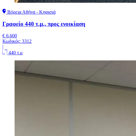
Βόρεια Αθήνα - Κηφισιά
Γραφείο 440 τ.μ., προς ενοικίαση
€ 6.600
Κωδικός:
3312
|
440 τ.μ