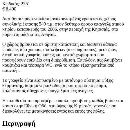
Κωδικός:
2551
€ 6.400
Διατίθεται προς ενοικίαση ανακαινισμένος γραφειακός χώρος
συνολικής έκτασης 540 τ.μ, στον δεύτερο όροφο επαγγελματικού
κτιρίου κατασκευής του 2006, στην περιοχή της Κηφισιάς, στα
βόρεια προάστια της Αθήνας.
Ο χώρος βρίσκεται σε άριστη κατάσταση και διαθέτει δάπεδα
laminate, δύο χώρους συσκέψεων (meeting rooms), ρεσεψιόν,
διευθυντικό γραφείο, καθώς και κινητά χωρίσματα που
προσφέρουν ευελιξία στη διαρρύθμιση. Επιπλέον, περιλαμβάνει
κουζινάκι και τέσσερα WC, ενώ το κτίριο εξυπηρετείται από
ασανσέρ.
Το γραφείο είναι εξοπλισμένο με αυτόνομο σύστημα ψύξης-
θέρμανσης, δομημένη καλωδίωση και τριφασικό ρεύμα,
καλύπτοντας σύγχρονες επαγγελματικές ανάγκες.
Η τοποθεσία του προσφέρει εύκολη πρόσβαση, καθώς βρίσκεται
κοντά στην Εθνική Οδό, στο ύψος της Κηφισιάς, γεγονός που
διευκολύνει τις μετακινήσεις εντός και εκτός της πόλης.
Περιγραφή