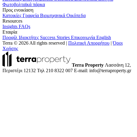
Φωτοβολταϊκά πάρκα
Προς ενοικίαση
Κατοικίες
Γραφεία
Βιομηχανικά
Οικόπεδα
Resources
Insights
FAQs
Εταιρία
Προφίλ
Ιδιοκτήτες
Success Stories
Επικοινωνία
English
Terra © 2026 All rights reserved
|
Πολιτική Απορρήτου
|
Όροι
Χρήσης
Terra Property
Λασσάνη 12,
Περιστέρι 12132
Τηλ 210 8322 007
E-mail: info@terraproperty.gr