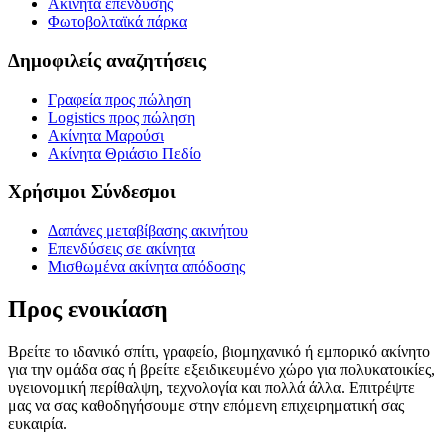
Ακίνητα επένδυσης
Φωτοβολταϊκά πάρκα
Δημοφιλείς αναζητήσεις
Γραφεία προς πώληση
Logistics προς πώληση
Ακίνητα Μαρούσι
Ακίνητα Θριάσιο Πεδίο
Χρήσιμοι Σύνδεσμοι
Δαπάνες μεταβίβασης ακινήτου
Επενδύσεις σε ακίνητα
Μισθωμένα ακίνητα απόδοσης
Προς ενοικίαση
Βρείτε το ιδανικό σπίτι, γραφείο, βιομηχανικό ή εμπορικό ακίνητο
για την ομάδα σας ή βρείτε εξειδικευμένο χώρο για πολυκατοικίες,
υγειονομική περίθαλψη, τεχνολογία και πολλά άλλα. Επιτρέψτε
μας να σας καθοδηγήσουμε στην επόμενη επιχειρηματική σας
ευκαιρία.