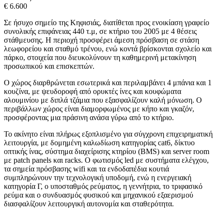
€ 6.600
Σε ήσυχο σημείο της Κηφισιάς, διατίθεται προς ενοικίαση γραφείο
συνολικής επιφάνειας 440 τ.μ, σε κτήριο του 2005 με 4 θέσεις
στάθμευσης. Η περιοχή προσφέρει άμεση πρόσβαση σε στάση
λεωφορείου και σταθμό τρένου, ενώ κοντά βρίσκονται σχολείο και
πάρκο, στοιχεία που διευκολύνουν τη καθημερινή μετακίνηση
προσωπικού και επισκεπτών.
Ο χώρος διαρθρώνεται εσωτερικά και περιλαμβάνει 4 μπάνια και 1
κουζίνα, με ψευδοροφή από ορυκτές ίνες και κουφώματα
αλουμινίου με διπλά τζάμια που εξασφαλίζουν καλή μόνωση. Ο
περιβάλλων χώρος είναι διαμορφωμένος με κήπο και γκαζόν,
προσφέροντας μια πράσινη ανάσα γύρω από το κτήριο.
Το ακίνητο είναι πλήρως εξοπλισμένο για σύγχρονη επιχειρηματική
λειτουργία, με δομημένη καλωδίωση κατηγορίας cat6, δίκτυο
οπτικής ίνας, σύστημα διαχείρισης κτηρίου (BMS) και server room
με patch panels και racks. Ο φωτισμός led με συστήματα ελέγχου,
τα σημεία πρόσβασης wifi και τα ενδοδαπέδια κουτιά
συμπληρώνουν την τεχνολογική υποδομή, ενώ η ενεργειακή
κατηγορία Γ, ο υποσταθμός ρεύματος, η γεννήτρια, το τριφασικό
ρεύμα και ο συνδυασμός φυσικού και μηχανικού εξαερισμού
διασφαλίζουν λειτουργική αυτονομία και σταθερότητα.