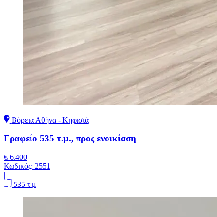
Βόρεια Αθήνα - Κηφισιά
Γραφείο 535 τ.μ., προς ενοικίαση
€ 6.400
Κωδικός:
2551
|
535 τ.μ