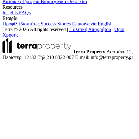
Κατοικίες
Γραφεία
Βιομηχανικά
Οικόπεδα
Resources
Insights
FAQs
Εταιρία
Προφίλ
Ιδιοκτήτες
Success Stories
Επικοινωνία
English
Terra © 2026 All rights reserved
|
Πολιτική Απορρήτου
|
Όροι
Χρήσης
Terra Property
Λασσάνη 12,
Περιστέρι 12132
Τηλ 210 8322 007
E-mail: info@terraproperty.gr