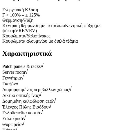
Ενεργειακή Κλάση
Γ > 100% – ≤ 125%
Θέρμανση/Ψύξη
Κεντρική θέρμανση με πετρέλαιο
Κεντρική ψύξη (με
ψύκτη/VRF/VRV)
Κουφώματα/Υαλοπίνακες
Κουφώματα αλουμινίου με διπλά τζάμια
Χαρακτηριστικά
Patch panels & racks
Server room
Γεννήτρια
Γκαζόν
Διαμορφωμένος περιβάλλων χώρος
Δίκτυο οπτικής ίνας
Δομημένη καλωδίωση cat6
Έλεγχος Πύλης Εισόδου
Ενδοδαπέδια κουτιά
Εσωτερικό
Θυρωρείο