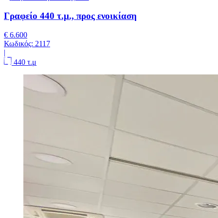
Γραφείο 440 τ.μ., προς ενοικίαση
€ 6.600
Κωδικός:
2117
|
440 τ.μ