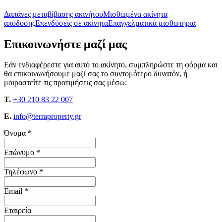
Δαπάνες μεταβίβασης ακινήτου
Μισθωμένα ακίνητα
απόδοσης
Επενδύσεις σε ακίνητα
Επαγγελματικά μισθωτήρια
Επικοινωνήστε μαζί μας
Εάν ενδιαφέρεστε για αυτό το ακίνητο, συμπληρώστε τη φόρμα και
θα επικοινωνήσουμε μαζί σας το συντομότερο δυνατόν, ή
μοιραστείτε τις προτιμήσεις σας μέσω:
T.
+30 210 83 22 007
E.
info@terraproperty.gr
Όνομα *
Επώνυμο *
Τηλέφωνο *
Email *
Εταιρεία