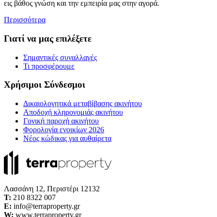
εις βάθος γνώση και την εμπειρία μας στην αγορά.
Περισσότερα
Γιατί να μας επιλέξετε
Σημαντικές συναλλαγές
Τι προσφέρουμε
Χρήσιμοι Σύνδεσμοι
Δικαιολογητικά μεταβίβασης ακινήτου
Αποδοχή κληρονομιάς ακινήτου
Γονική παροχή ακινήτου
Φορολογία ενοικίων 2026
Νέος κώδικας για αυθαίρετα
Λασσάνη 12, Περιστέρι 12132
Τ:
210 8322 007
E:
info@terraproperty.gr
W:
www.terraproperty.gr