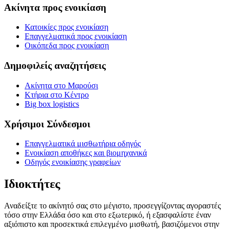
Ακίνητα προς ενοικίαση
Κατοικίες προς ενοικίαση
Επαγγελματικά προς ενοικίαση
Οικόπεδα προς ενοικίαση
Δημοφιλείς αναζητήσεις
Ακίνητα στο Μαρούσι
Κτήρια στο Κέντρο
Big box logistics
Χρήσιμοι Σύνδεσμοι
Επαγγελματικά μισθωτήρια οδηγός
Ενοικίαση αποθήκες και βιομηχανικά
Οδηγός ενοικίασης γραφείων
Ιδιοκτήτες
Αναδείξτε το ακίνητό σας στο μέγιστο, προσεγγίζοντας αγοραστές
τόσο στην Ελλάδα όσο και στο εξωτερικό, ή εξασφαλίστε έναν
αξιόπιστο και προσεκτικά επιλεγμένο μισθωτή, βασιζόμενοι στην