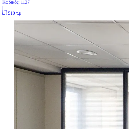
Κωδικός:
1137
|
510 τ.μ