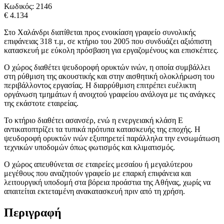
Κωδικός:
2146
€ 4.134
Στο Χαλάνδρι διατίθεται προς ενοικίαση γραφείο συνολικής
επιφάνειας 318 τ.μ, σε κτήριο του 2005 που συνδυάζει αξιόπιστη
κατασκευή με εύκολη πρόσβαση για εργαζομένους και επισκέπτες.
Ο χώρος διαθέτει ψευδοροφή ορυκτών ινών, η οποία συμβάλλει
στη ρύθμιση της ακουστικής και στην αισθητική ολοκλήρωση του
περιβάλλοντος εργασίας. Η διαρρύθμιση επιτρέπει ευέλικτη
οργάνωση τμημάτων ή ανοιχτού γραφείου ανάλογα με τις ανάγκες
της εκάστοτε εταιρείας.
Το κτήριο διαθέτει ασανσέρ, ενώ η ενεργειακή κλάση Ε
αντικατοπτρίζει τα τυπικά πρότυπα κατασκευής της εποχής. Η
ψευδοροφή ορυκτών ινών εξυπηρετεί παράλληλα την ενσωμάτωση
τεχνικών υποδομών όπως φωτισμός και κλιματισμός.
Ο χώρος απευθύνεται σε εταιρείες μεσαίου ή μεγαλύτερου
μεγέθους που αναζητούν γραφείο με επαρκή επιφάνεια και
λειτουργική υποδομή στα βόρεια προάστια της Αθήνας, χωρίς να
απαιτείται εκτεταμένη ανακατασκευή πριν από τη χρήση.
Περιγραφή