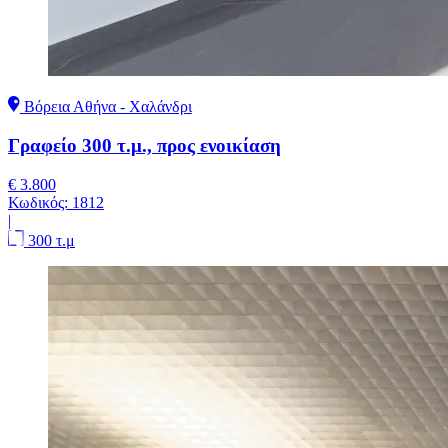
Βόρεια Αθήνα - Χαλάνδρι
Γραφείο 300 τ.μ., προς ενοικίαση
€ 3.800
Κωδικός:
1812
|
300 τ.μ