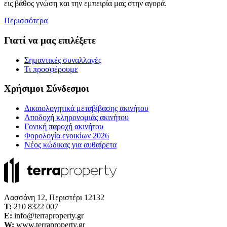
εις βάθος γνώση και την εμπειρία μας στην αγορά.
Περισσότερα
Γιατί να μας επιλέξετε
Σημαντικές συναλλαγές
Τι προσφέρουμε
Χρήσιμοι Σύνδεσμοι
Δικαιολογητικά μεταβίβασης ακινήτου
Αποδοχή κληρονομιάς ακινήτου
Γονική παροχή ακινήτου
Φορολογία ενοικίων 2026
Νέος κώδικας για αυθαίρετα
Λασσάνη 12, Περιστέρι 12132
Τ:
210 8322 007
E:
info@terraproperty.gr
W:
www.terraproperty.gr