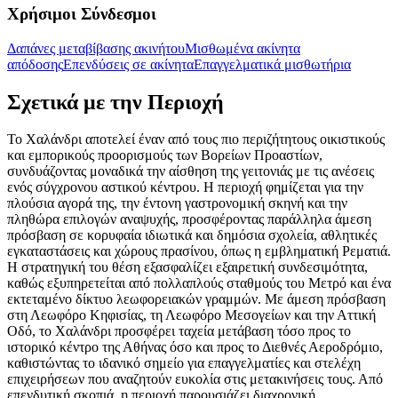
Χρήσιμοι Σύνδεσμοι
Δαπάνες μεταβίβασης ακινήτου
Μισθωμένα ακίνητα
απόδοσης
Επενδύσεις σε ακίνητα
Επαγγελματικά μισθωτήρια
Σχετικά με την Περιοχή
Το Χαλάνδρι αποτελεί έναν από τους πιο περιζήτητους οικιστικούς
και εμπορικούς προορισμούς των Βορείων Προαστίων,
συνδυάζοντας μοναδικά την αίσθηση της γειτονιάς με τις ανέσεις
ενός σύγχρονου αστικού κέντρου. Η περιοχή φημίζεται για την
πλούσια αγορά της, την έντονη γαστρονομική σκηνή και την
πληθώρα επιλογών αναψυχής, προσφέροντας παράλληλα άμεση
πρόσβαση σε κορυφαία ιδιωτικά και δημόσια σχολεία, αθλητικές
εγκαταστάσεις και χώρους πρασίνου, όπως η εμβληματική Ρεματιά.
Η στρατηγική του θέση εξασφαλίζει εξαιρετική συνδεσιμότητα,
καθώς εξυπηρετείται από πολλαπλούς σταθμούς του Μετρό και ένα
εκτεταμένο δίκτυο λεωφορειακών γραμμών. Με άμεση πρόσβαση
στη Λεωφόρο Κηφισίας, τη Λεωφόρο Μεσογείων και την Αττική
Οδό, το Χαλάνδρι προσφέρει ταχεία μετάβαση τόσο προς το
ιστορικό κέντρο της Αθήνας όσο και προς το Διεθνές Αεροδρόμιο,
καθιστώντας το ιδανικό σημείο για επαγγελματίες και στελέχη
επιχειρήσεων που αναζητούν ευκολία στις μετακινήσεις τους. Από
επενδυτική σκοπιά, η περιοχή παρουσιάζει διαχρονική