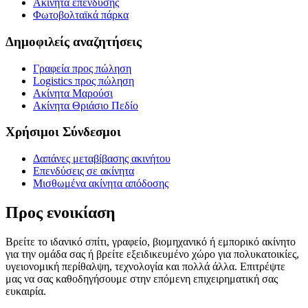
Ακίνητα επένδυσης
Φωτοβολταϊκά πάρκα
Δημοφιλείς αναζητήσεις
Γραφεία προς πώληση
Logistics προς πώληση
Ακίνητα Μαρούσι
Ακίνητα Θριάσιο Πεδίο
Χρήσιμοι Σύνδεσμοι
Δαπάνες μεταβίβασης ακινήτου
Επενδύσεις σε ακίνητα
Μισθωμένα ακίνητα απόδοσης
Προς ενοικίαση
Βρείτε το ιδανικό σπίτι, γραφείο, βιομηχανικό ή εμπορικό ακίνητο
για την ομάδα σας ή βρείτε εξειδικευμένο χώρο για πολυκατοικίες,
υγειονομική περίθαλψη, τεχνολογία και πολλά άλλα. Επιτρέψτε
μας να σας καθοδηγήσουμε στην επόμενη επιχειρηματική σας
ευκαιρία.