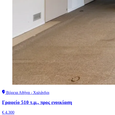
Βόρεια Αθήνα - Χαλάνδρι
Γραφείο 510 τ.μ., προς ενοικίαση
€ 4.300