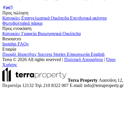
Προς πώληση
Κατοικίες
Επαγγελματικά
Οικόπεδα
Επενδυτικά ακίνητα
Φωτοβολταϊκά πάρκα
Προς ενοικίαση
Κατοικίες
Γραφεία
Βιομηχανικά
Οικόπεδα
Resources
Insights
FAQs
Εταιρία
Προφίλ
Ιδιοκτήτες
Success Stories
Επικοινωνία
English
Terra © 2026 All rights reserved
|
Πολιτική Απορρήτου
|
Όροι
Χρήσης
Terra Property
Λασσάνη 12,
Περιστέρι 12132
Τηλ 210 8322 007
E-mail: info@terraproperty.gr