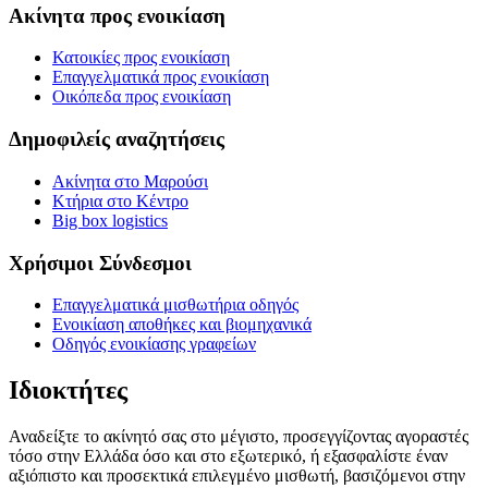
Ακίνητα προς ενοικίαση
Κατοικίες προς ενοικίαση
Επαγγελματικά προς ενοικίαση
Οικόπεδα προς ενοικίαση
Δημοφιλείς αναζητήσεις
Ακίνητα στο Μαρούσι
Κτήρια στο Κέντρο
Big box logistics
Χρήσιμοι Σύνδεσμοι
Επαγγελματικά μισθωτήρια οδηγός
Ενοικίαση αποθήκες και βιομηχανικά
Οδηγός ενοικίασης γραφείων
Ιδιοκτήτες
Αναδείξτε το ακίνητό σας στο μέγιστο, προσεγγίζοντας αγοραστές
τόσο στην Ελλάδα όσο και στο εξωτερικό, ή εξασφαλίστε έναν
αξιόπιστο και προσεκτικά επιλεγμένο μισθωτή, βασιζόμενοι στην