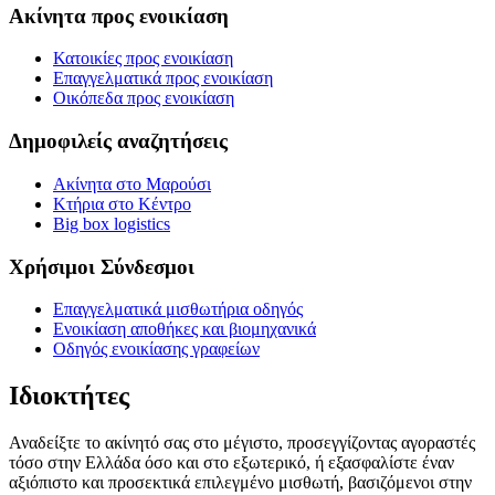
Ακίνητα προς ενοικίαση
Κατοικίες προς ενοικίαση
Επαγγελματικά προς ενοικίαση
Οικόπεδα προς ενοικίαση
Δημοφιλείς αναζητήσεις
Ακίνητα στο Μαρούσι
Κτήρια στο Κέντρο
Big box logistics
Χρήσιμοι Σύνδεσμοι
Επαγγελματικά μισθωτήρια οδηγός
Ενοικίαση αποθήκες και βιομηχανικά
Οδηγός ενοικίασης γραφείων
Ιδιοκτήτες
Αναδείξτε το ακίνητό σας στο μέγιστο, προσεγγίζοντας αγοραστές
τόσο στην Ελλάδα όσο και στο εξωτερικό, ή εξασφαλίστε έναν
αξιόπιστο και προσεκτικά επιλεγμένο μισθωτή, βασιζόμενοι στην