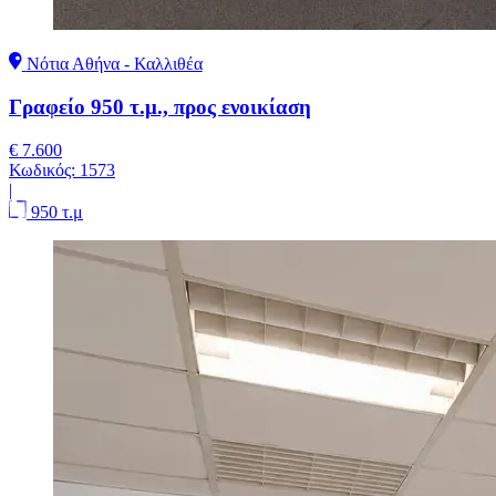
Νότια Αθήνα - Καλλιθέα
Γραφείο 950 τ.μ., προς ενοικίαση
€ 7.600
Κωδικός:
1573
|
950 τ.μ