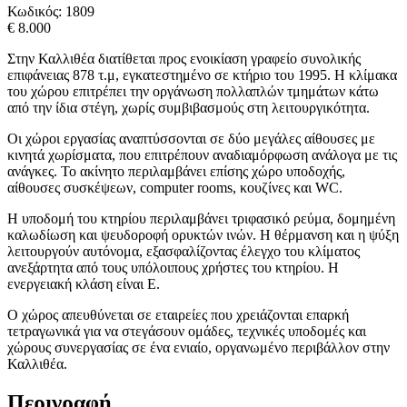
Κωδικός:
1809
€ 8.000
Στην Καλλιθέα διατίθεται προς ενοικίαση γραφείο συνολικής
επιφάνειας 878 τ.μ, εγκατεστημένο σε κτήριο του 1995. Η κλίμακα
του χώρου επιτρέπει την οργάνωση πολλαπλών τμημάτων κάτω
από την ίδια στέγη, χωρίς συμβιβασμούς στη λειτουργικότητα.
Οι χώροι εργασίας αναπτύσσονται σε δύο μεγάλες αίθουσες με
κινητά χωρίσματα, που επιτρέπουν αναδιαμόρφωση ανάλογα με τις
ανάγκες. Το ακίνητο περιλαμβάνει επίσης χώρο υποδοχής,
αίθουσες συσκέψεων, computer rooms, κουζίνες και WC.
Η υποδομή του κτηρίου περιλαμβάνει τριφασικό ρεύμα, δομημένη
καλωδίωση και ψευδοροφή ορυκτών ινών. Η θέρμανση και η ψύξη
λειτουργούν αυτόνομα, εξασφαλίζοντας έλεγχο του κλίματος
ανεξάρτητα από τους υπόλοιπους χρήστες του κτηρίου. Η
ενεργειακή κλάση είναι Ε.
Ο χώρος απευθύνεται σε εταιρείες που χρειάζονται επαρκή
τετραγωνικά για να στεγάσουν ομάδες, τεχνικές υποδομές και
χώρους συνεργασίας σε ένα ενιαίο, οργανωμένο περιβάλλον στην
Καλλιθέα.
Περιγραφή