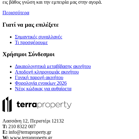
εις βάθος γνώση και την εμπειρία μας στην αγορά.
Περισσότερα
Γιατί να μας επιλέξετε
Σημαντικές συναλλαγές
Τι προσφέρουμε
Χρήσιμοι Σύνδεσμοι
Δικαιολογητικά μεταβίβασης ακινήτου
Αποδοχή κληρονομιάς ακινήτου
Γονική παροχή ακινήτου
Φορολογία ενοικίων 2026
Νέος κώδικας για αυθαίρετα
Λασσάνη 12, Περιστέρι 12132
Τ:
210 8322 007
E:
info@terraproperty.gr
W:
www.terraproperty.gr