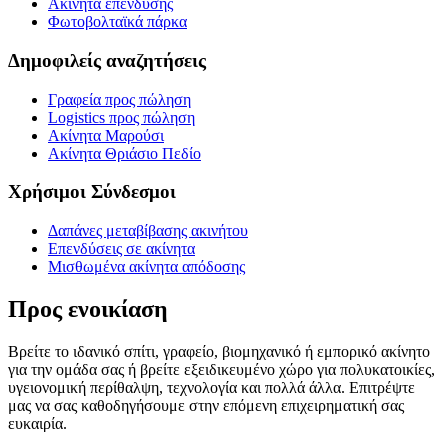
Ακίνητα επένδυσης
Φωτοβολταϊκά πάρκα
Δημοφιλείς αναζητήσεις
Γραφεία προς πώληση
Logistics προς πώληση
Ακίνητα Μαρούσι
Ακίνητα Θριάσιο Πεδίο
Χρήσιμοι Σύνδεσμοι
Δαπάνες μεταβίβασης ακινήτου
Επενδύσεις σε ακίνητα
Μισθωμένα ακίνητα απόδοσης
Προς ενοικίαση
Βρείτε το ιδανικό σπίτι, γραφείο, βιομηχανικό ή εμπορικό ακίνητο
για την ομάδα σας ή βρείτε εξειδικευμένο χώρο για πολυκατοικίες,
υγειονομική περίθαλψη, τεχνολογία και πολλά άλλα. Επιτρέψτε
μας να σας καθοδηγήσουμε στην επόμενη επιχειρηματική σας
ευκαιρία.