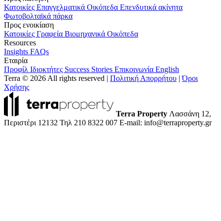
Κατοικίες
Επαγγελματικά
Οικόπεδα
Επενδυτικά ακίνητα
Φωτοβολταϊκά πάρκα
Προς ενοικίαση
Κατοικίες
Γραφεία
Βιομηχανικά
Οικόπεδα
Resources
Insights
FAQs
Εταιρία
Προφίλ
Ιδιοκτήτες
Success Stories
Επικοινωνία
English
Terra © 2026 All rights reserved
|
Πολιτική Απορρήτου
|
Όροι
Χρήσης
Terra Property
Λασσάνη 12,
Περιστέρι 12132
Τηλ 210 8322 007
E-mail: info@terraproperty.gr