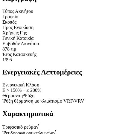
Τύπος Ακινήτου
Γραφείο
Σκοπός
Προς Ενοικίαση
Χρήσεις Γης
Γενική Κατοικία
Εμβαδόν Ακινήτου
878 τ.μ
Έτος Κατασκευής
1995
Ενεργειακές Λεπτομέρειες
Ενεργειακή Κλάση
Ε > 150% – ≤ 200%
Θέρμανση/Ψύξη
Ψύξη θέρμανση με κλιματισμό VRF/VRV
Χαρακτηριστικά
Τριφασικό ρεύμα
Ψευδοροφή ορυκτών ινών