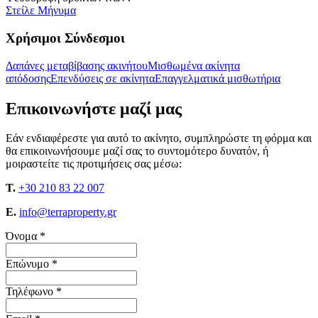
Στείλε Μήνυμα
Χρήσιμοι Σύνδεσμοι
Δαπάνες μεταβίβασης ακινήτου
Μισθωμένα ακίνητα
απόδοσης
Επενδύσεις σε ακίνητα
Επαγγελματικά μισθωτήρια
Επικοινωνήστε μαζί μας
Εάν ενδιαφέρεστε για αυτό το ακίνητο, συμπληρώστε τη φόρμα και
θα επικοινωνήσουμε μαζί σας το συντομότερο δυνατόν, ή
μοιραστείτε τις προτιμήσεις σας μέσω:
T.
+30 210 83 22 007
E.
info@terraproperty.gr
Όνομα *
Επώνυμο *
Τηλέφωνο *