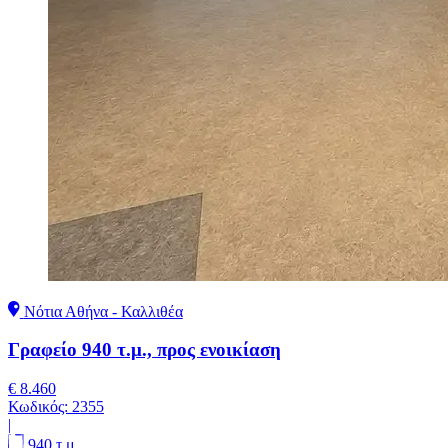
Νότια Αθήνα - Καλλιθέα
Γραφείο 940 τ.μ., προς ενοικίαση
€ 8.460
Κωδικός:
2355
|
940 τ.μ