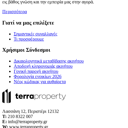
εις βάθος γνώση και την εμπειρία μας στην αγορά.
Περισσότερα
Γιατί να μας επιλέξετε
Σημαντικές συναλλαγές
Τι προσφέρουμε
Χρήσιμοι Σύνδεσμοι
Δικαιολογητικά μεταβίβασης ακινήτου
Αποδοχή κληρονομιάς ακινήτου
Γονική παροχή ακινήτου
Φορολογία ενοικίων 2026
Νέος κώδικας για αυθαίρετα
Λασσάνη 12, Περιστέρι 12132
Τ:
210 8322 007
E:
info@terraproperty.gr
W:
www.terraproperty.gr