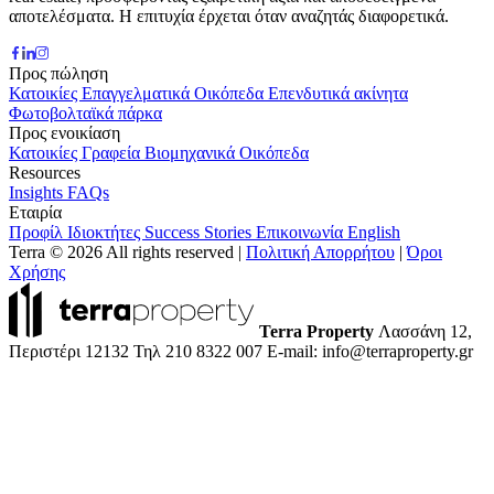
αποτελέσματα. Η επιτυχία έρχεται όταν αναζητάς διαφορετικά.
Προς πώληση
Κατοικίες
Επαγγελματικά
Οικόπεδα
Επενδυτικά ακίνητα
Φωτοβολταϊκά πάρκα
Προς ενοικίαση
Κατοικίες
Γραφεία
Βιομηχανικά
Οικόπεδα
Resources
Insights
FAQs
Εταιρία
Προφίλ
Ιδιοκτήτες
Success Stories
Επικοινωνία
English
Terra © 2026 All rights reserved
|
Πολιτική Απορρήτου
|
Όροι
Χρήσης
Terra Property
Λασσάνη 12,
Περιστέρι 12132
Τηλ 210 8322 007
E-mail: info@terraproperty.gr