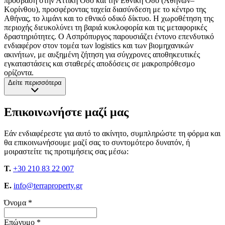
πρόσβαση στην Αττική Οδό και την Εθνική Οδό (Αθηνών–
Κορίνθου), προσφέροντας ταχεία διασύνδεση με το κέντρο της
Αθήνας, το λιμάνι και το εθνικό οδικό δίκτυο. Η χωροθέτηση της
περιοχής διευκολύνει τη βαριά κυκλοφορία και τις μεταφορικές
δραστηριότητες. Ο Ασπρόπυργος παρουσιάζει έντονο επενδυτικό
ενδιαφέρον στον τομέα των logistics και των βιομηχανικών
ακινήτων, με αυξημένη ζήτηση για σύγχρονες αποθηκευτικές
εγκαταστάσεις και σταθερές αποδόσεις σε μακροπρόθεσμο
ορίζοντα.
Δείτε περισσότερα
Επικοινωνήστε μαζί μας
Εάν ενδιαφέρεστε για αυτό το ακίνητο, συμπληρώστε τη φόρμα και
θα επικοινωνήσουμε μαζί σας το συντομότερο δυνατόν, ή
μοιραστείτε τις προτιμήσεις σας μέσω:
T.
+30 210 83 22 007
E.
info@terraproperty.gr
Όνομα *
Επώνυμο *