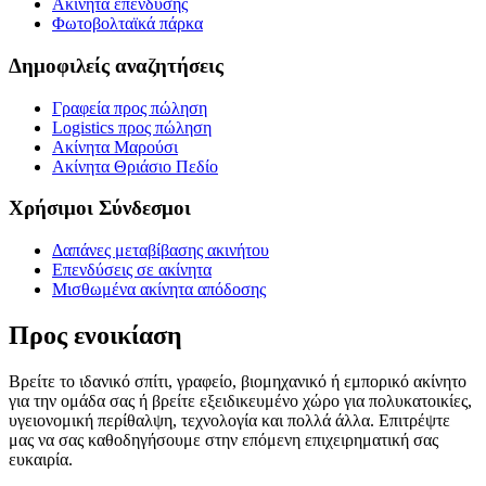
Ακίνητα επένδυσης
Φωτοβολταϊκά πάρκα
Δημοφιλείς αναζητήσεις
Γραφεία προς πώληση
Logistics προς πώληση
Ακίνητα Μαρούσι
Ακίνητα Θριάσιο Πεδίο
Χρήσιμοι Σύνδεσμοι
Δαπάνες μεταβίβασης ακινήτου
Επενδύσεις σε ακίνητα
Μισθωμένα ακίνητα απόδοσης
Προς ενοικίαση
Βρείτε το ιδανικό σπίτι, γραφείο, βιομηχανικό ή εμπορικό ακίνητο
για την ομάδα σας ή βρείτε εξειδικευμένο χώρο για πολυκατοικίες,
υγειονομική περίθαλψη, τεχνολογία και πολλά άλλα. Επιτρέψτε
μας να σας καθοδηγήσουμε στην επόμενη επιχειρηματική σας
ευκαιρία.