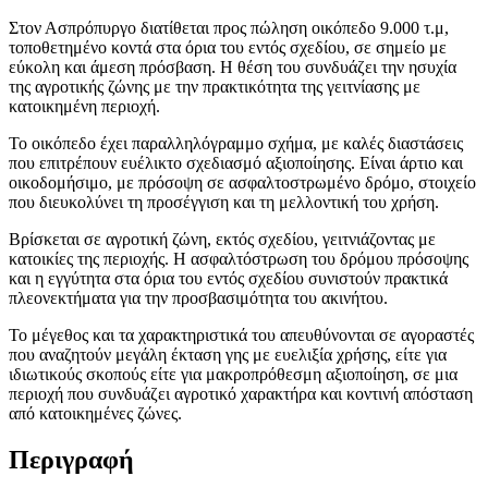
Στον Ασπρόπυργο διατίθεται προς πώληση οικόπεδο 9.000 τ.μ,
τοποθετημένο κοντά στα όρια του εντός σχεδίου, σε σημείο με
εύκολη και άμεση πρόσβαση. Η θέση του συνδυάζει την ησυχία
της αγροτικής ζώνης με την πρακτικότητα της γειτνίασης με
κατοικημένη περιοχή.
Το οικόπεδο έχει παραλληλόγραμμο σχήμα, με καλές διαστάσεις
που επιτρέπουν ευέλικτο σχεδιασμό αξιοποίησης. Είναι άρτιο και
οικοδομήσιμο, με πρόσοψη σε ασφαλτοστρωμένο δρόμο, στοιχείο
που διευκολύνει τη προσέγγιση και τη μελλοντική του χρήση.
Βρίσκεται σε αγροτική ζώνη, εκτός σχεδίου, γειτνιάζοντας με
κατοικίες της περιοχής. Η ασφαλτόστρωση του δρόμου πρόσοψης
και η εγγύτητα στα όρια του εντός σχεδίου συνιστούν πρακτικά
πλεονεκτήματα για την προσβασιμότητα του ακινήτου.
Το μέγεθος και τα χαρακτηριστικά του απευθύνονται σε αγοραστές
που αναζητούν μεγάλη έκταση γης με ευελιξία χρήσης, είτε για
ιδιωτικούς σκοπούς είτε για μακροπρόθεσμη αξιοποίηση, σε μια
περιοχή που συνδυάζει αγροτικό χαρακτήρα και κοντινή απόσταση
από κατοικημένες ζώνες.
Περιγραφή