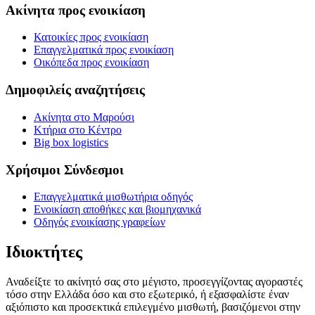
Ακίνητα προς ενοικίαση
Κατοικίες προς ενοικίαση
Επαγγελματικά προς ενοικίαση
Οικόπεδα προς ενοικίαση
Δημοφιλείς αναζητήσεις
Ακίνητα στο Μαρούσι
Κτήρια στο Κέντρο
Big box logistics
Χρήσιμοι Σύνδεσμοι
Επαγγελματικά μισθωτήρια οδηγός
Ενοικίαση αποθήκες και βιομηχανικά
Οδηγός ενοικίασης γραφείων
Ιδιοκτήτες
Αναδείξτε το ακίνητό σας στο μέγιστο, προσεγγίζοντας αγοραστές
τόσο στην Ελλάδα όσο και στο εξωτερικό, ή εξασφαλίστε έναν
αξιόπιστο και προσεκτικά επιλεγμένο μισθωτή, βασιζόμενοι στην