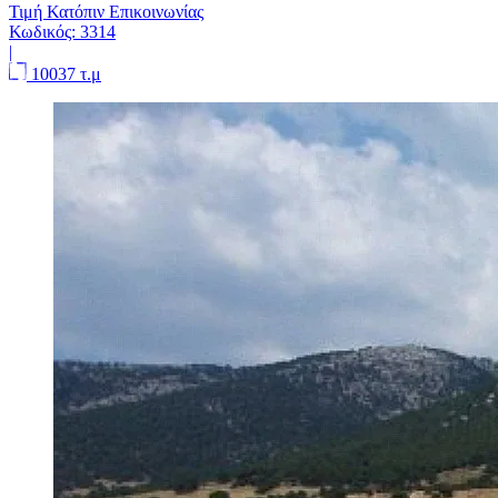
Τιμή Κατόπιν Επικοινωνίας
Κωδικός:
3314
|
10037 τ.μ