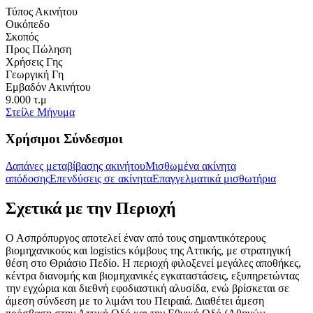
Τύπος Ακινήτου
Οικόπεδο
Σκοπός
Προς Πώληση
Χρήσεις Γης
Γεωργική Γη
Εμβαδόν Ακινήτου
9.000 τ.μ
Στείλε Μήνυμα
Χρήσιμοι Σύνδεσμοι
Δαπάνες μεταβίβασης ακινήτου
Μισθωμένα ακίνητα
απόδοσης
Επενδύσεις σε ακίνητα
Επαγγελματικά μισθωτήρια
Σχετικά με την Περιοχή
Ο Ασπρόπυργος αποτελεί έναν από τους σημαντικότερους
βιομηχανικούς και logistics κόμβους της Αττικής, με στρατηγική
θέση στο Θριάσιο Πεδίο. Η περιοχή φιλοξενεί μεγάλες αποθήκες,
κέντρα διανομής και βιομηχανικές εγκαταστάσεις, εξυπηρετώντας
την εγχώρια και διεθνή εφοδιαστική αλυσίδα, ενώ βρίσκεται σε
άμεση σύνδεση με το λιμάνι του Πειραιά. Διαθέτει άμεση