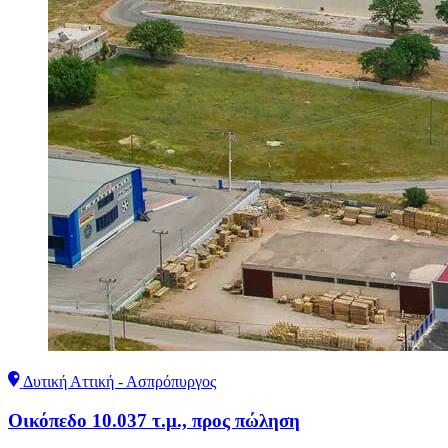
Δυτική Αττική - Ασπρόπυργος
Οικόπεδο 10.037 τ.μ., προς πώληση