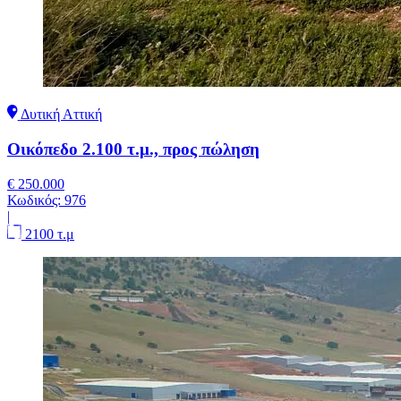
Δυτική Αττική
Οικόπεδο 2.100 τ.μ., προς πώληση
€ 250.000
Κωδικός:
976
|
2100 τ.μ