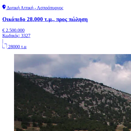
Δυτική Αττική - Ασπρόπυργος
Οικόπεδο 28.000 τ.μ., προς πώληση
€ 2.500.000
Κωδικός:
3327
|
28000 τ.μ