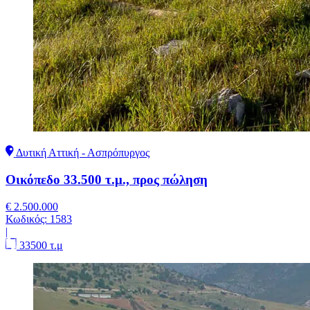
Δυτική Αττική - Ασπρόπυργος
Οικόπεδο 33.500 τ.μ., προς πώληση
€ 2.500.000
Κωδικός:
1583
|
33500 τ.μ