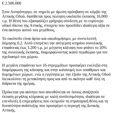
€ 2.500.000
Στον Ασπρόπυργο, σε σημείο με άμεση πρόσβαση σε κόμβο της
Αττικής Οδού, διατίθεται προς πώληση οικόπεδο έκτασης 16.000
τ.μ. Η θέση του εξασφαλίζει γρήγορη σύνδεση με το ευρύτερο
οδικό δίκτυο της Αττικής, στοιχείο που προσδίδει ιδιαίτερη αξία σε
ένα ακίνητο αυτού του μεγέθους.
Το οικόπεδο είναι άρτιο και οικοδομήσιμο, με συντελεστή
δόμησης 0,2. Αυτό επιτρέπει την ανέγερση κτηρίου συνολικής
επιφάνειας έως 3.200 τ.μ, με μέγιστη κάλυψη που φτάνει το 20%
της συνολικής έκτασης, διαμορφώνοντας ικανό περιθώριο για τον
σχεδιασμό του χώρου.
Η μεγάλη επιφάνεια των 16 στρεμμάτων προσφέρει ευελιξία στη
διαμόρφωση της κάτοψης και στην κατανομή των υπαίθριων και
δομημένων χώρων, ενώ η εγγύτητα με την έξοδο της Αττικής Οδού
διευκολύνει τη μετακίνηση προς και από το ακίνητο καθ' όλη τη
διάρκεια της ημέρας.
Πρόκειται για ακίνητο που απευθύνεται σε όσους αναζητούν
έκταση μεγάλης κλίμακας με καλή συνδεσιμότητα, ιδιαίτερα σε
επενδυτές ή επιχειρήσεις που εκτιμούν τη στρατηγική θέση και τη
δυνατότητα ανάπτυξης που προσφέρει η περιοχή της Δυτικής
Αττικής.