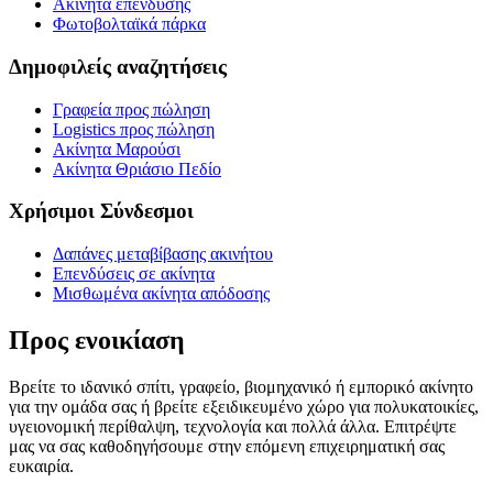
Ακίνητα επένδυσης
Φωτοβολταϊκά πάρκα
Δημοφιλείς αναζητήσεις
Γραφεία προς πώληση
Logistics προς πώληση
Ακίνητα Μαρούσι
Ακίνητα Θριάσιο Πεδίο
Χρήσιμοι Σύνδεσμοι
Δαπάνες μεταβίβασης ακινήτου
Επενδύσεις σε ακίνητα
Μισθωμένα ακίνητα απόδοσης
Προς ενοικίαση
Βρείτε το ιδανικό σπίτι, γραφείο, βιομηχανικό ή εμπορικό ακίνητο
για την ομάδα σας ή βρείτε εξειδικευμένο χώρο για πολυκατοικίες,
υγειονομική περίθαλψη, τεχνολογία και πολλά άλλα. Επιτρέψτε
μας να σας καθοδηγήσουμε στην επόμενη επιχειρηματική σας
ευκαιρία.