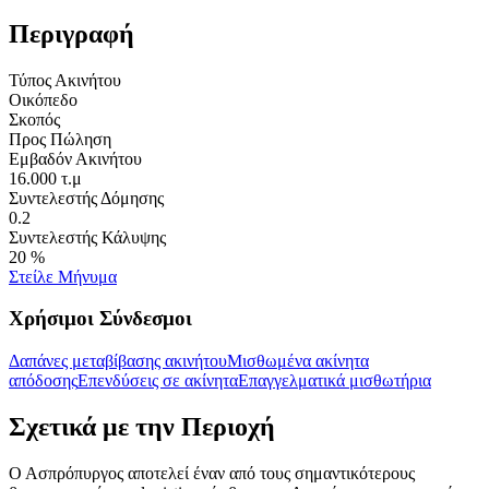
Περιγραφή
Τύπος Ακινήτου
Οικόπεδο
Σκοπός
Προς Πώληση
Εμβαδόν Ακινήτου
16.000 τ.μ
Συντελεστής Δόμησης
0.2
Συντελεστής Κάλυψης
20 %
Στείλε Μήνυμα
Χρήσιμοι Σύνδεσμοι
Δαπάνες μεταβίβασης ακινήτου
Μισθωμένα ακίνητα
απόδοσης
Επενδύσεις σε ακίνητα
Επαγγελματικά μισθωτήρια
Σχετικά με την Περιοχή
Ο Ασπρόπυργος αποτελεί έναν από τους σημαντικότερους