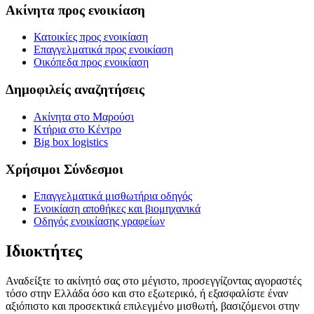
Ακίνητα προς ενοικίαση
Κατοικίες προς ενοικίαση
Επαγγελματικά προς ενοικίαση
Οικόπεδα προς ενοικίαση
Δημοφιλείς αναζητήσεις
Ακίνητα στο Μαρούσι
Κτήρια στο Κέντρο
Big box logistics
Χρήσιμοι Σύνδεσμοι
Επαγγελματικά μισθωτήρια οδηγός
Ενοικίαση αποθήκες και βιομηχανικά
Οδηγός ενοικίασης γραφείων
Ιδιοκτήτες
Αναδείξτε το ακίνητό σας στο μέγιστο, προσεγγίζοντας αγοραστές
τόσο στην Ελλάδα όσο και στο εξωτερικό, ή εξασφαλίστε έναν
αξιόπιστο και προσεκτικά επιλεγμένο μισθωτή, βασιζόμενοι στην