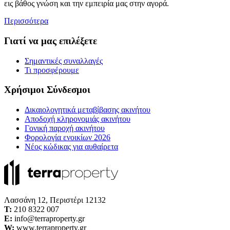
εις βάθος γνώση και την εμπειρία μας στην αγορά.
Περισσότερα
Γιατί να μας επιλέξετε
Σημαντικές συναλλαγές
Τι προσφέρουμε
Χρήσιμοι Σύνδεσμοι
Δικαιολογητικά μεταβίβασης ακινήτου
Αποδοχή κληρονομιάς ακινήτου
Γονική παροχή ακινήτου
Φορολογία ενοικίων 2026
Νέος κώδικας για αυθαίρετα
Λασσάνη 12, Περιστέρι 12132
Τ:
210 8322 007
E:
info@terraproperty.gr
W:
www.terraproperty.gr