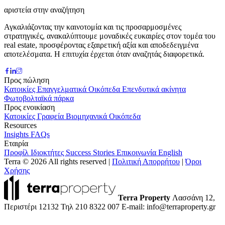
αριστεία στην αναζήτηση
Αγκαλιάζοντας την καινοτομία και τις προσαρμοσμένες
στρατηγικές, ανακαλύπτουμε μοναδικές ευκαιρίες στον τομέα του
real estate, προσφέροντας εξαιρετική αξία και αποδεδειγμένα
αποτελέσματα. Η επιτυχία έρχεται όταν αναζητάς διαφορετικά.
Προς πώληση
Κατοικίες
Επαγγελματικά
Οικόπεδα
Επενδυτικά ακίνητα
Φωτοβολταϊκά πάρκα
Προς ενοικίαση
Κατοικίες
Γραφεία
Βιομηχανικά
Οικόπεδα
Resources
Insights
FAQs
Εταιρία
Προφίλ
Ιδιοκτήτες
Success Stories
Επικοινωνία
English
Terra © 2026 All rights reserved
|
Πολιτική Απορρήτου
|
Όροι
Χρήσης
Terra Property
Λασσάνη 12,
Περιστέρι 12132
Τηλ 210 8322 007
E-mail: info@terraproperty.gr