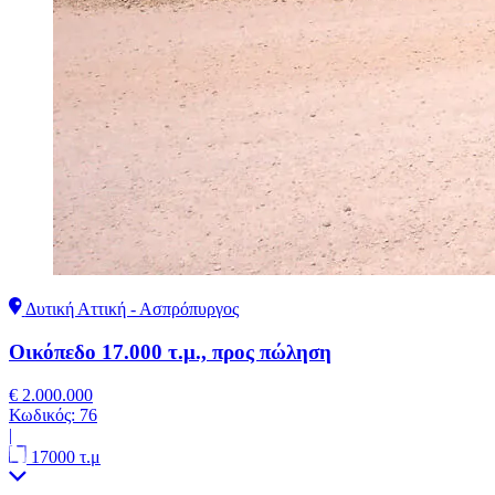
Δυτική Αττική - Ασπρόπυργος
Οικόπεδο 17.000 τ.μ., προς πώληση
€ 2.000.000
Κωδικός:
76
|
17000 τ.μ