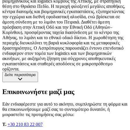
βιομηχανικούς και logistics κόμβους της Αττικής, με στρατηγική
θέση στο Θριάσιο Πεδίο. Η περιοχή φιλοξενεί μεγάλες αποθήκες,
κέντρα διανομής και βιομηχανικές εγκαταστάσεις, εξυπηρετώντας
την εγχώρια και διεθνή εφοδιαστική αλυσίδα, ενώ βρίσκεται σε
άμεση σύνδεση με το λιμάνι του Πειραιά. Διαθέτει άμεση
πρόσβαση στην Αττική Οδό και την Εθνική Οδό (Αθηνών–
Κορίνθου), προσφέροντας ταχεία διασύνδεση με το κέντρο της
Αθήνας, το λιμάνι και το εθνικό οδικό δίκτυο. Η χωροθέτηση της
περιοχής διευκολύνει τη βαριά κυκλοφορία και τις μεταφορικές
δραστηριότητες. Ο Ασπρόπυργος παρουσιάζει έντονο επενδυτικό
ενδιαφέρον στον τομέα των logistics και των βιομηχανικών
ακινήτων, με αυξημένη ζήτηση για σύγχρονες αποθηκευτικές
εγκαταστάσεις και σταθερές αποδόσεις σε μακροπρόθεσμο
ορίζοντα.
Δείτε περισσότερα
Επικοινωνήστε μαζί μας
Εάν ενδιαφέρεστε για αυτό το ακίνητο, συμπληρώστε τη φόρμα και
θα επικοινωνήσουμε μαζί σας το συντομότερο δυνατόν, ή
μοιραστείτε τις προτιμήσεις σας μέσω:
T.
+30 210 83 22 007