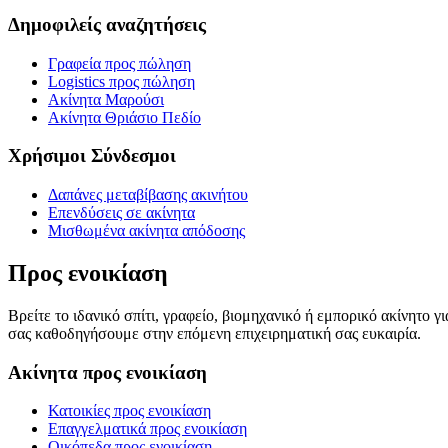
Δημοφιλείς αναζητήσεις
Γραφεία προς πώληση
Logistics προς πώληση
Ακίνητα Μαρούσι
Ακίνητα Θριάσιο Πεδίο
Χρήσιμοι Σύνδεσμοι
Δαπάνες μεταβίβασης ακινήτου
Επενδύσεις σε ακίνητα
Μισθωμένα ακίνητα απόδοσης
Προς ενοικίαση
Βρείτε το ιδανικό σπίτι, γραφείο, βιομηχανικό ή εμπορικό ακίνητο 
σας καθοδηγήσουμε στην επόμενη επιχειρηματική σας ευκαιρία.
Ακίνητα προς ενοικίαση
Κατοικίες προς ενοικίαση
Επαγγελματικά προς ενοικίαση
Οικόπεδα προς ενοικίαση