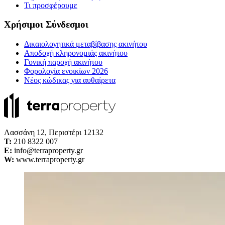
Τι προσφέρουμε
Χρήσιμοι Σύνδεσμοι
Δικαιολογητικά μεταβίβασης ακινήτου
Αποδοχή κληρονομιάς ακινήτου
Γονική παροχή ακινήτου
Φορολογία ενοικίων 2026
Νέος κώδικας για αυθαίρετα
Λασσάνη 12, Περιστέρι 12132
Τ:
210 8322 007
E:
info@terraproperty.gr
W:
www.terraproperty.gr