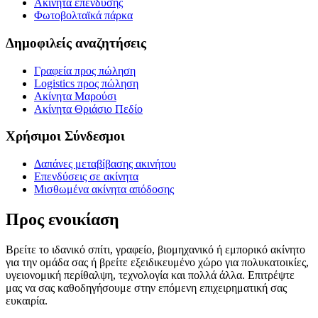
Ακίνητα επένδυσης
Φωτοβολταϊκά πάρκα
Δημοφιλείς αναζητήσεις
Γραφεία προς πώληση
Logistics προς πώληση
Ακίνητα Μαρούσι
Ακίνητα Θριάσιο Πεδίο
Χρήσιμοι Σύνδεσμοι
Δαπάνες μεταβίβασης ακινήτου
Επενδύσεις σε ακίνητα
Μισθωμένα ακίνητα απόδοσης
Προς ενοικίαση
Βρείτε το ιδανικό σπίτι, γραφείο, βιομηχανικό ή εμπορικό ακίνητο
για την ομάδα σας ή βρείτε εξειδικευμένο χώρο για πολυκατοικίες,
υγειονομική περίθαλψη, τεχνολογία και πολλά άλλα. Επιτρέψτε
μας να σας καθοδηγήσουμε στην επόμενη επιχειρηματική σας
ευκαιρία.