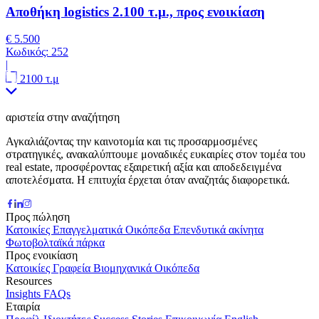
Αποθήκη logistics 2.100 τ.μ., προς ενοικίαση
€ 5.500
Κωδικός:
252
|
2100 τ.μ
αριστεία στην αναζήτηση
Αγκαλιάζοντας την καινοτομία και τις προσαρμοσμένες
στρατηγικές, ανακαλύπτουμε μοναδικές ευκαιρίες στον τομέα του
real estate, προσφέροντας εξαιρετική αξία και αποδεδειγμένα
αποτελέσματα. Η επιτυχία έρχεται όταν αναζητάς διαφορετικά.
Προς πώληση
Κατοικίες
Επαγγελματικά
Οικόπεδα
Επενδυτικά ακίνητα
Φωτοβολταϊκά πάρκα
Προς ενοικίαση
Κατοικίες
Γραφεία
Βιομηχανικά
Οικόπεδα
Resources
Insights
FAQs
Εταιρία