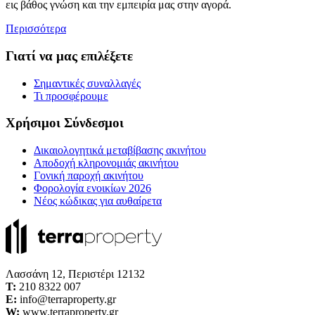
εις βάθος γνώση και την εμπειρία μας στην αγορά.
Περισσότερα
Γιατί να μας επιλέξετε
Σημαντικές συναλλαγές
Τι προσφέρουμε
Χρήσιμοι Σύνδεσμοι
Δικαιολογητικά μεταβίβασης ακινήτου
Αποδοχή κληρονομιάς ακινήτου
Γονική παροχή ακινήτου
Φορολογία ενοικίων 2026
Νέος κώδικας για αυθαίρετα
Λασσάνη 12, Περιστέρι 12132
Τ:
210 8322 007
E:
info@terraproperty.gr
W:
www.terraproperty.gr