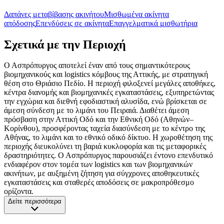
Δαπάνες μεταβίβασης ακινήτου
Μισθωμένα ακίνητα
απόδοσης
Επενδύσεις σε ακίνητα
Επαγγελματικά μισθωτήρια
Σχετικά με την Περιοχή
Ο Ασπρόπυργος αποτελεί έναν από τους σημαντικότερους
βιομηχανικούς και logistics κόμβους της Αττικής, με στρατηγική
θέση στο Θριάσιο Πεδίο. Η περιοχή φιλοξενεί μεγάλες αποθήκες,
κέντρα διανομής και βιομηχανικές εγκαταστάσεις, εξυπηρετώντας
την εγχώρια και διεθνή εφοδιαστική αλυσίδα, ενώ βρίσκεται σε
άμεση σύνδεση με το λιμάνι του Πειραιά. Διαθέτει άμεση
πρόσβαση στην Αττική Οδό και την Εθνική Οδό (Αθηνών–
Κορίνθου), προσφέροντας ταχεία διασύνδεση με το κέντρο της
Αθήνας, το λιμάνι και το εθνικό οδικό δίκτυο. Η χωροθέτηση της
περιοχής διευκολύνει τη βαριά κυκλοφορία και τις μεταφορικές
δραστηριότητες. Ο Ασπρόπυργος παρουσιάζει έντονο επενδυτικό
ενδιαφέρον στον τομέα των logistics και των βιομηχανικών
ακινήτων, με αυξημένη ζήτηση για σύγχρονες αποθηκευτικές
εγκαταστάσεις και σταθερές αποδόσεις σε μακροπρόθεσμο
ορίζοντα.
Δείτε περισσότερα