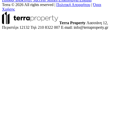
Προφίλ
Ιδιοκτήτες
Success Stories
Επικοινωνία
English
Terra © 2026 All rights reserved
|
Πολιτική Απορρήτου
|
Όροι
Χρήσης
Terra Property
Λασσάνη 12,
Περιστέρι 12132
Τηλ 210 8322 007
E-mail: info@terraproperty.gr