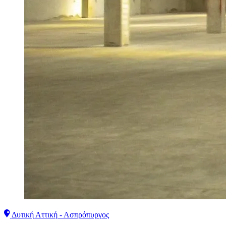
Δυτική Αττική - Ασπρόπυργος