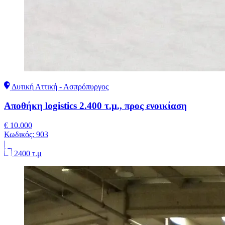
Δυτική Αττική - Ασπρόπυργος
Αποθήκη logistics 2.400 τ.μ., προς ενοικίαση
€ 10.000
Κωδικός:
903
|
2400 τ.μ