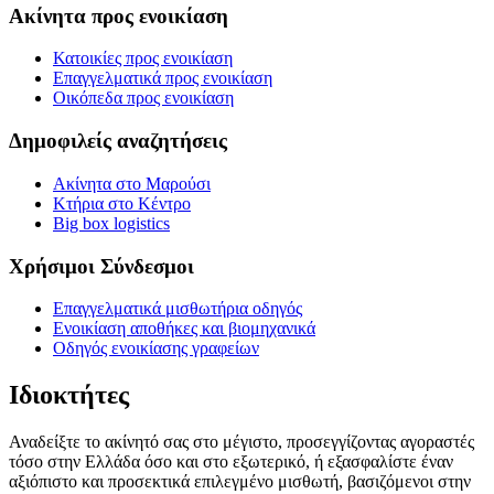
Ακίνητα προς ενοικίαση
Κατοικίες προς ενοικίαση
Επαγγελματικά προς ενοικίαση
Οικόπεδα προς ενοικίαση
Δημοφιλείς αναζητήσεις
Ακίνητα στο Μαρούσι
Κτήρια στο Κέντρο
Big box logistics
Χρήσιμοι Σύνδεσμοι
Επαγγελματικά μισθωτήρια οδηγός
Ενοικίαση αποθήκες και βιομηχανικά
Οδηγός ενοικίασης γραφείων
Ιδιοκτήτες
Αναδείξτε το ακίνητό σας στο μέγιστο, προσεγγίζοντας αγοραστές
τόσο στην Ελλάδα όσο και στο εξωτερικό, ή εξασφαλίστε έναν
αξιόπιστο και προσεκτικά επιλεγμένο μισθωτή, βασιζόμενοι στην