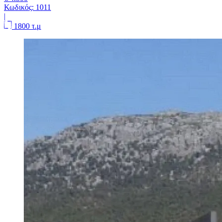
Κωδικός:
1011
|
1800 τ.μ