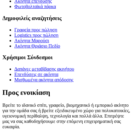
Ακίνητα επένδυσης
Φωτοβολταϊκά πάρκα
Δημοφιλείς αναζητήσεις
Γραφεία προς πώληση
Logistics προς πώληση
Ακίνητα Μαρούσι
Ακίνητα Θριάσιο Πεδίο
Χρήσιμοι Σύνδεσμοι
Δαπάνες μεταβίβασης ακινήτου
Επενδύσεις σε ακίνητα
Μισθωμένα ακίνητα απόδοσης
Προς ενοικίαση
Βρείτε το ιδανικό σπίτι, γραφείο, βιομηχανικό ή εμπορικό ακίνητο
για την ομάδα σας ή βρείτε εξειδικευμένο χώρο για πολυκατοικίες,
υγειονομική περίθαλψη, τεχνολογία και πολλά άλλα. Επιτρέψτε
μας να σας καθοδηγήσουμε στην επόμενη επιχειρηματική σας
ευκαιρία.