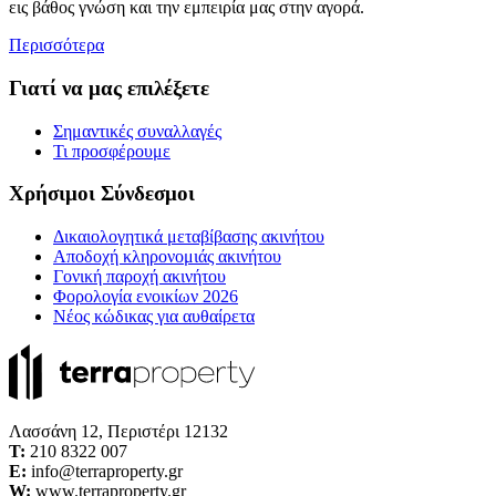
εις βάθος γνώση και την εμπειρία μας στην αγορά.
Περισσότερα
Γιατί να μας επιλέξετε
Σημαντικές συναλλαγές
Τι προσφέρουμε
Χρήσιμοι Σύνδεσμοι
Δικαιολογητικά μεταβίβασης ακινήτου
Αποδοχή κληρονομιάς ακινήτου
Γονική παροχή ακινήτου
Φορολογία ενοικίων 2026
Νέος κώδικας για αυθαίρετα
Λασσάνη 12, Περιστέρι 12132
Τ:
210 8322 007
E:
info@terraproperty.gr
W:
www.terraproperty.gr