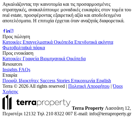
Αγκαλιάζοντας την καινοτομία και τις προσαρμοσμένες
στρατηγικές, ανακαλύπτουμε μοναδικές ευκαιρίες στον τομέα του
real estate, προσφέροντας εξαιρετική αξία και αποδεδειγμένα
αποτελέσματα. Η επιτυχία έρχεται όταν αναζητάς διαφορετικά.
Προς πώληση
Κατοικίες
Επαγγελματικά
Οικόπεδα
Επενδυτικά ακίνητα
Φωτοβολταϊκά πάρκα
Προς ενοικίαση
Κατοικίες
Γραφεία
Βιομηχανικά
Οικόπεδα
Resources
Insights
FAQs
Εταιρία
Προφίλ
Ιδιοκτήτες
Success Stories
Επικοινωνία
English
Terra © 2026 All rights reserved
|
Πολιτική Απορρήτου
|
Όροι
Χρήσης
Terra Property
Λασσάνη 12,
Περιστέρι 12132
Τηλ 210 8322 007
E-mail: info@terraproperty.gr