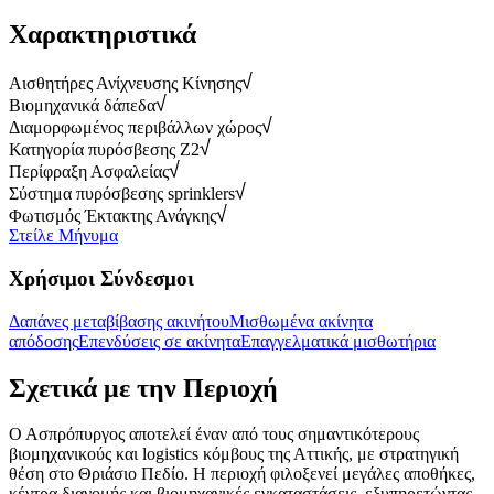
Χαρακτηριστικά
Αισθητήρες Ανίχνευσης Κίνησης
Βιομηχανικά δάπεδα
Διαμορφωμένος περιβάλλων χώρος
Κατηγορία πυρόσβεσης Z2
Περίφραξη Ασφαλείας
Σύστημα πυρόσβεσης sprinklers
Φωτισμός Έκτακτης Ανάγκης
Στείλε Μήνυμα
Χρήσιμοι Σύνδεσμοι
Δαπάνες μεταβίβασης ακινήτου
Μισθωμένα ακίνητα
απόδοσης
Επενδύσεις σε ακίνητα
Επαγγελματικά μισθωτήρια
Σχετικά με την Περιοχή
Ο Ασπρόπυργος αποτελεί έναν από τους σημαντικότερους
βιομηχανικούς και logistics κόμβους της Αττικής, με στρατηγική
θέση στο Θριάσιο Πεδίο. Η περιοχή φιλοξενεί μεγάλες αποθήκες,
κέντρα διανομής και βιομηχανικές εγκαταστάσεις, εξυπηρετώντας