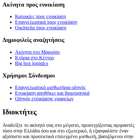
Ακίνητα προς ενοικίαση
Κατοικίες προς ενοικίαση
Επαγγελματικά προς ενοικίαση
Οικόπεδα προς ενοικίαση
Δημοφιλείς αναζητήσεις
Ακίνητα στο Μαρούσι
Κτήρια στο Κέντρο
Big box logistics
Χρήσιμοι Σύνδεσμοι
Επαγγελματικά μισθωτήρια οδηγός
Ενοικίαση αποθήκες και βιομηχανικά
Οδηγός ενοικίασης γραφείων
Ιδιοκτήτες
Αναδείξτε το ακίνητό σας στο μέγιστο, προσεγγίζοντας αγοραστές
τόσο στην Ελλάδα όσο και στο εξωτερικό, ή εξασφαλίστε έναν
αξιόπιστο και προσεκτικά επιλεγμένο μισθωτή, βασιζόμενοι στην