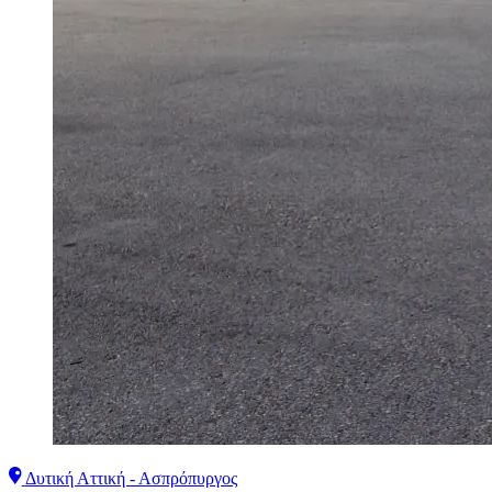
Δυτική Αττική - Ασπρόπυργος