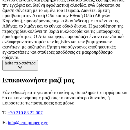
την εγχώρια και διεθνή εφοδιαστική αλυσίδα, ενώ βρίσκεται σε
άμεση σύνδεση με το λιμάνι του Πειραιά. Διαθέτει άμεση
πρόσβαση στην Αττική Οδό και την Εθνική Οδό (Αθηνών–
Κορίνθου), προσφέροντας ταχεία διασύνδεση με το κέντρο της
Αθήνας, το λιμάνι και το εθνικό οδικό δίκτυο. Η χωροθέτηση της
περιοχής διευκολύνει τη βαριά κυκλοφορία και τις μεταφορικές
δραστηριότητες. Ο Ασπρόπυργος παρουσιάζει έντονο επενδυτικό
ενδιαφέρον στον τομέα των logistics και των βιομηχανικών
ακινήτων, με αυξημένη ζήτηση για σύγχρονες αποθηκευτικές
εγκαταστάσεις και σταθερές αποδόσεις σε μακροπρόθεσμο
ορίζοντα.
Δείτε περισσότερα
Επικοινωνήστε μαζί μας
Εάν ενδιαφέρεστε για αυτό το ακίνητο, συμπληρώστε τη φόρμα και
θα επικοινωνήσουμε μαζί σας το συντομότερο δυνατόν, ή
μοιραστείτε τις προτιμήσεις σας μέσω:
T.
+30 210 83 22 007
E.
info@terraproperty.gr