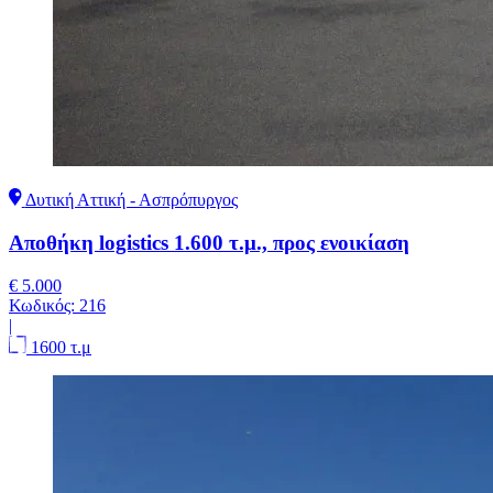
Δυτική Αττική - Ασπρόπυργος
Αποθήκη logistics 1.600 τ.μ., προς ενοικίαση
€ 5.000
Κωδικός:
216
|
1600 τ.μ