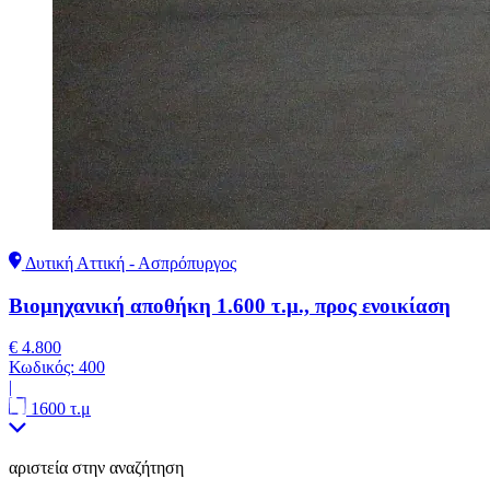
Δυτική Αττική - Ασπρόπυργος
Βιομηχανική αποθήκη 1.600 τ.μ., προς ενοικίαση
€ 4.800
Κωδικός:
400
|
1600 τ.μ
αριστεία στην αναζήτηση