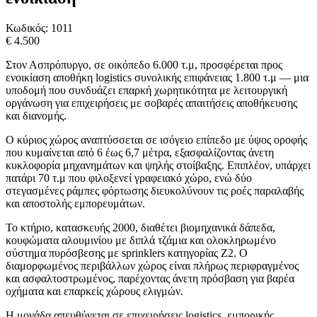
Κωδικός:
1011
€ 4.500
Στον Ασπρόπυργο, σε οικόπεδο 6.000 τ.μ, προσφέρεται προς
ενοικίαση αποθήκη logistics συνολικής επιφάνειας 1.800 τ.μ — μια
υποδομή που συνδυάζει επαρκή χωρητικότητα με λειτουργική
οργάνωση για επιχειρήσεις με σοβαρές απαιτήσεις αποθήκευσης
και διανομής.
Ο κύριος χώρος αναπτύσσεται σε ισόγειο επίπεδο με ύψος οροφής
που κυμαίνεται από 6 έως 6,7 μέτρα, εξασφαλίζοντας άνετη
κυκλοφορία μηχανημάτων και ψηλής στοίβαξης. Επιπλέον, υπάρχει
πατάρι 70 τ.μ που φιλοξενεί γραφειακό χώρο, ενώ δύο
στεγασμένες ράμπες φόρτωσης διευκολύνουν τις ροές παραλαβής
και αποστολής εμπορευμάτων.
Το κτήριο, κατασκευής 2000, διαθέτει βιομηχανικά δάπεδα,
κουφώματα αλουμινίου με διπλά τζάμια και ολοκληρωμένο
σύστημα πυρόσβεσης με sprinklers κατηγορίας Z2. Ο
διαμορφωμένος περιβάλλων χώρος είναι πλήρως περιφραγμένος
και ασφαλτοστρωμένος, παρέχοντας άνετη πρόσβαση για βαρέα
οχήματα και επαρκείς χώρους ελιγμών.
Η μονάδα απευθύνεται σε επιχειρήσεις logistics, εμπορικής