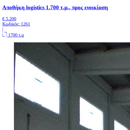
Αποθήκη logistics 1.700 τ.μ., προς ενοικίαση
€ 5.200
Κωδικός:
1261
|
1700 τ.μ