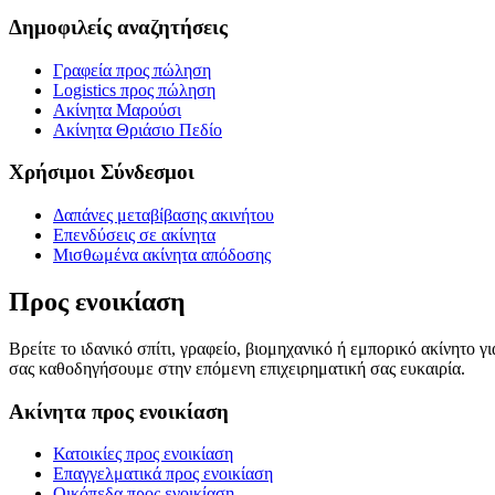
Δημοφιλείς αναζητήσεις
Γραφεία προς πώληση
Logistics προς πώληση
Ακίνητα Μαρούσι
Ακίνητα Θριάσιο Πεδίο
Χρήσιμοι Σύνδεσμοι
Δαπάνες μεταβίβασης ακινήτου
Επενδύσεις σε ακίνητα
Μισθωμένα ακίνητα απόδοσης
Προς ενοικίαση
Βρείτε το ιδανικό σπίτι, γραφείο, βιομηχανικό ή εμπορικό ακίνητο 
σας καθοδηγήσουμε στην επόμενη επιχειρηματική σας ευκαιρία.
Ακίνητα προς ενοικίαση
Κατοικίες προς ενοικίαση
Επαγγελματικά προς ενοικίαση
Οικόπεδα προς ενοικίαση