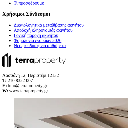
Τι προσφέρουμε
Χρήσιμοι Σύνδεσμοι
Δικαιολογητικά μεταβίβασης ακινήτου
Αποδοχή κληρονομιάς ακινήτου
Γονική παροχή ακινήτου
Φορολογία ενοικίων 2026
Νέος κώδικας για αυθαίρετα
Λασσάνη 12, Περιστέρι 12132
Τ:
210 8322 007
E:
info@terraproperty.gr
W:
www.terraproperty.gr