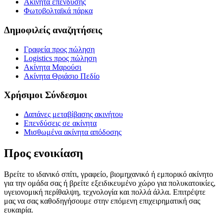
Ακίνητα επένδυσης
Φωτοβολταϊκά πάρκα
Δημοφιλείς αναζητήσεις
Γραφεία προς πώληση
Logistics προς πώληση
Ακίνητα Μαρούσι
Ακίνητα Θριάσιο Πεδίο
Χρήσιμοι Σύνδεσμοι
Δαπάνες μεταβίβασης ακινήτου
Επενδύσεις σε ακίνητα
Μισθωμένα ακίνητα απόδοσης
Προς ενοικίαση
Βρείτε το ιδανικό σπίτι, γραφείο, βιομηχανικό ή εμπορικό ακίνητο
για την ομάδα σας ή βρείτε εξειδικευμένο χώρο για πολυκατοικίες,
υγειονομική περίθαλψη, τεχνολογία και πολλά άλλα. Επιτρέψτε
μας να σας καθοδηγήσουμε στην επόμενη επιχειρηματική σας
ευκαιρία.