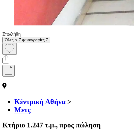
Επωλήθη
Όλες οι 7 φωτογραφίες
7
Κέντρική Αθήνα
>
Μετς
Κτήριο 1.247 τ.μ., προς πώληση