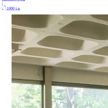
|
1000 τ.μ