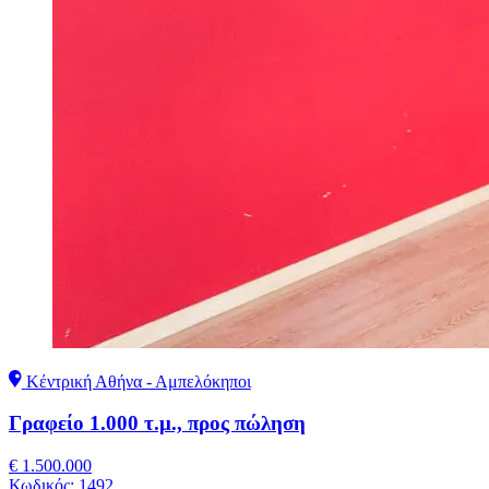
Κέντρική Αθήνα - Αμπελόκηποι
Γραφείο 1.000 τ.μ., προς πώληση
€ 1.500.000
Κωδικός:
1492