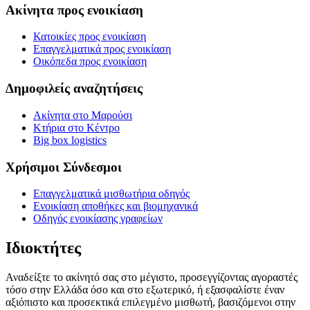
Ακίνητα προς ενοικίαση
Κατοικίες προς ενοικίαση
Επαγγελματικά προς ενοικίαση
Οικόπεδα προς ενοικίαση
Δημοφιλείς αναζητήσεις
Ακίνητα στο Μαρούσι
Κτήρια στο Κέντρο
Big box logistics
Χρήσιμοι Σύνδεσμοι
Επαγγελματικά μισθωτήρια οδηγός
Ενοικίαση αποθήκες και βιομηχανικά
Οδηγός ενοικίασης γραφείων
Ιδιοκτήτες
Αναδείξτε το ακίνητό σας στο μέγιστο, προσεγγίζοντας αγοραστές
τόσο στην Ελλάδα όσο και στο εξωτερικό, ή εξασφαλίστε έναν
αξιόπιστο και προσεκτικά επιλεγμένο μισθωτή, βασιζόμενοι στην