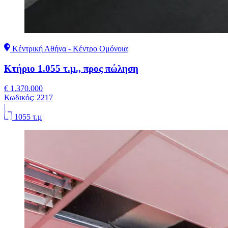
Κέντρική Αθήνα - Κέντρο Ομόνοια
Κτήριο 1.055 τ.μ., προς πώληση
€ 1.370.000
Κωδικός:
2217
|
1055 τ.μ