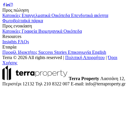
Προς πώληση
Κατοικίες
Επαγγελματικά
Οικόπεδα
Επενδυτικά ακίνητα
Φωτοβολταϊκά πάρκα
Προς ενοικίαση
Κατοικίες
Γραφεία
Βιομηχανικά
Οικόπεδα
Resources
Insights
FAQs
Εταιρία
Προφίλ
Ιδιοκτήτες
Success Stories
Επικοινωνία
English
Terra © 2026 All rights reserved
|
Πολιτική Απορρήτου
|
Όροι
Χρήσης
Terra Property
Λασσάνη 12,
Περιστέρι 12132
Τηλ 210 8322 007
E-mail: info@terraproperty.gr