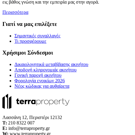
εις βάθος γνώση και την εμπειρία μας στην αγορά.
Περισσότερα
Γιατί να μας επιλέξετε
Σημαντικές συναλλαγές
Τι προσφέρουμε
Χρήσιμοι Σύνδεσμοι
Δικαιολογητικά μεταβίβασης ακινήτου
Αποδοχή κληρονομιάς ακινήτου
Γονική παροχή ακινήτου
Φορολογία ενοικίων 2026
Νέος κώδικας για αυθαίρετα
Λασσάνη 12, Περιστέρι 12132
Τ:
210 8322 007
E:
info@terraproperty.gr
W:
www.terraproperty.gr