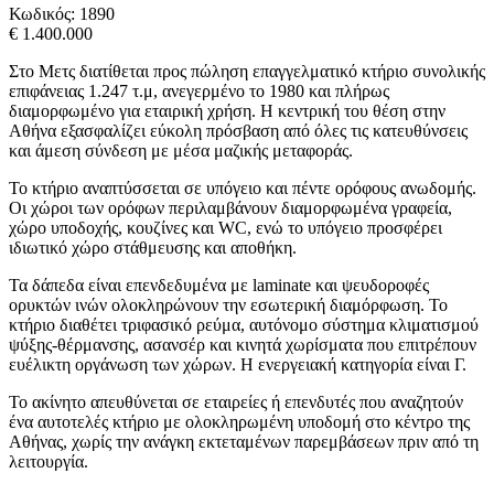
Κωδικός:
1890
€ 1.400.000
Στο Μετς διατίθεται προς πώληση επαγγελματικό κτήριο συνολικής
επιφάνειας 1.247 τ.μ, ανεγερμένο το 1980 και πλήρως
διαμορφωμένο για εταιρική χρήση. Η κεντρική του θέση στην
Αθήνα εξασφαλίζει εύκολη πρόσβαση από όλες τις κατευθύνσεις
και άμεση σύνδεση με μέσα μαζικής μεταφοράς.
Το κτήριο αναπτύσσεται σε υπόγειο και πέντε ορόφους ανωδομής.
Οι χώροι των ορόφων περιλαμβάνουν διαμορφωμένα γραφεία,
χώρο υποδοχής, κουζίνες και WC, ενώ το υπόγειο προσφέρει
ιδιωτικό χώρο στάθμευσης και αποθήκη.
Τα δάπεδα είναι επενδεδυμένα με laminate και ψευδοροφές
ορυκτών ινών ολοκληρώνουν την εσωτερική διαμόρφωση. Το
κτήριο διαθέτει τριφασικό ρεύμα, αυτόνομο σύστημα κλιματισμού
ψύξης-θέρμανσης, ασανσέρ και κινητά χωρίσματα που επιτρέπουν
ευέλικτη οργάνωση των χώρων. Η ενεργειακή κατηγορία είναι Γ.
Το ακίνητο απευθύνεται σε εταιρείες ή επενδυτές που αναζητούν
ένα αυτοτελές κτήριο με ολοκληρωμένη υποδομή στο κέντρο της
Αθήνας, χωρίς την ανάγκη εκτεταμένων παρεμβάσεων πριν από τη
λειτουργία.