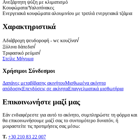
Ανεξάρτητη ψύξη με κλιματισμό
Κουφώματα/Υαλοπίνακες
Ενεργειακά κουφώματα αλουμινίου με τριπλά ενεργειακά τζάμια
Χαρακτηριστικά
Αδιάβροχη ψευδοροφή - wc κουζίνα
Ξύλινα δάπεδα
Τριφασικό ρεύμα
Στείλε Μήνυμα
Χρήσιμοι Σύνδεσμοι
Δαπάνες μεταβίβασης ακινήτου
Μισθωμένα ακίνητα
απόδοσης
Επενδύσεις σε ακίνητα
Επαγγελματικά μισθωτήρια
Επικοινωνήστε μαζί μας
Εάν ενδιαφέρεστε για αυτό το ακίνητο, συμπληρώστε τη φόρμα και
θα επικοινωνήσουμε μαζί σας το συντομότερο δυνατόν, ή
μοιραστείτε τις προτιμήσεις σας μέσω:
T.
+30 210 83 22 007