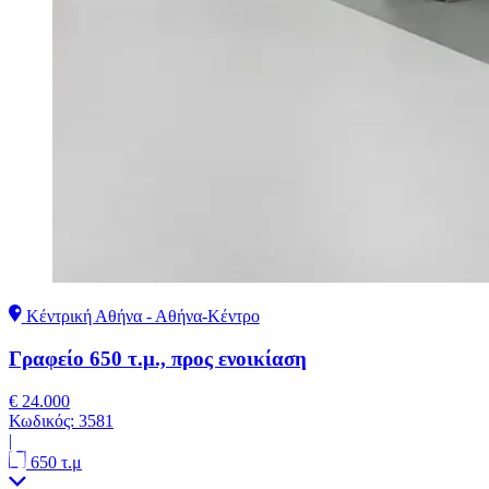
Κέντρική Αθήνα - Αθήνα-Κέντρο
Γραφείο 650 τ.μ., προς ενοικίαση
€ 24.000
Κωδικός:
3581
|
650 τ.μ