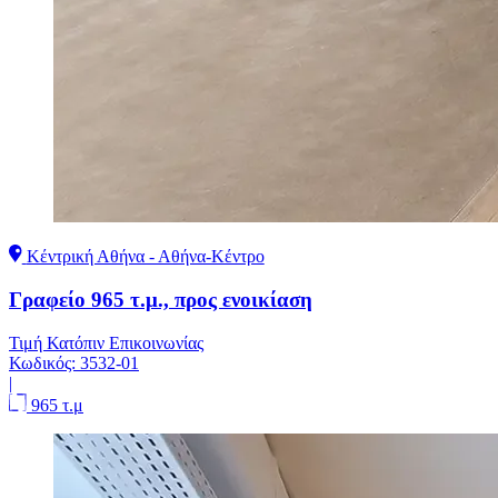
Κέντρική Αθήνα - Αθήνα-Κέντρο
Γραφείο 965 τ.μ., προς ενοικίαση
Τιμή Κατόπιν Επικοινωνίας
Κωδικός:
3532-01
|
965 τ.μ