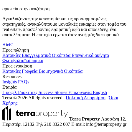
αριστεία στην αναζήτηση
Αγκαλιάζοντας την καινοτομία και τις προσαρμοσμένες
στρατηγικές, ανακαλύπτουμε μοναδικές ευκαιρίες στον τομέα του
real estate, προσφέροντας εξαιρετική αξία και αποδεδειγμένα
αποτελέσματα. Η επιτυχία έρχεται όταν αναζητάς διαφορετικά.
Προς πώληση
Κατοικίες
Επαγγελματικά
Οικόπεδα
Επενδυτικά ακίνητα
Φωτοβολταϊκά πάρκα
Προς ενοικίαση
Κατοικίες
Γραφεία
Βιομηχανικά
Οικόπεδα
Resources
Insights
FAQs
Εταιρία
Προφίλ
Ιδιοκτήτες
Success Stories
Επικοινωνία
English
Terra © 2026 All rights reserved
|
Πολιτική Απορρήτου
|
Όροι
Χρήσης
Terra Property
Λασσάνη 12,
Περιστέρι 12132
Τηλ 210 8322 007
E-mail: info@terraproperty.gr