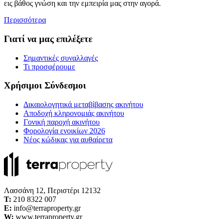
εις βάθος γνώση και την εμπειρία μας στην αγορά.
Περισσότερα
Γιατί να μας επιλέξετε
Σημαντικές συναλλαγές
Τι προσφέρουμε
Χρήσιμοι Σύνδεσμοι
Δικαιολογητικά μεταβίβασης ακινήτου
Αποδοχή κληρονομιάς ακινήτου
Γονική παροχή ακινήτου
Φορολογία ενοικίων 2026
Νέος κώδικας για αυθαίρετα
Λασσάνη 12, Περιστέρι 12132
Τ:
210 8322 007
E:
info@terraproperty.gr
W:
www.terraproperty.gr