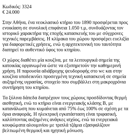
Κωδικός:
3324
€ 24.000
Στην Αθήνα, ένα νεοκλασικό κτήριο του 1890 προσφέρεται προς
ενοικίαση σε συνολική επιφάνεια 1.050 τ.μ, συνδυάζοντας τον
ιστορικό χαρακτήρα της εποχής κατασκευής του με σύγχρονες
τεχνικές παρεμβάσεις. Η κλίμακα του χώρου προσφέρει ευελιξία
για διαφορετικές χρήσεις, ενώ η αρχιτεκτονική του ταυτότητα
διατηρεί το αυθεντικό ύφος του κτηρίου.
Ο χώρος διαθέτει μία κουζίνα, με τα λειτουργικά σημεία της
κατοικίας οργανωμένα ώστε να εξυπηρετούν την καθημερινή
χρήση. Η παρουσία αδιάβροχης ψευδοροφής στο wc και στην
κουζίνα υποδεικνύει προσεγμένη τεχνική κατασκευή σε σημεία
αυξημένης υγρασίας, στοιχείο που συμβάλλει στη μακροχρόνια
συντήρηση του κτηρίου.
Τα ξύλινα δάπεδα διατρέχουν τους χώρους προσδίδοντας θερμή
αισθητική, ενώ το κτήριο είναι ενεργειακής κλάσης Β, με
κατανάλωση που κυμαίνεται από 75% έως 100% σε σχέση με τα
όρια αναφοράς. Η ηλεκτρική εγκατάσταση είναι τριφασική,
καλύπτοντας αυξημένες ανάγκες ισχύος, ενώ τα ενεργειακά
κουφώματα αλουμινίου με τριπλά τζάμια εξασφαλίζουν
βελτιωμένη θερμική και ηχητική μόνωση.