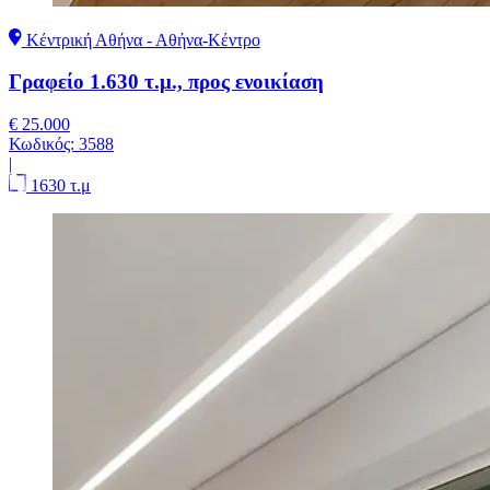
Κέντρική Αθήνα - Αθήνα-Κέντρο
Γραφείο 1.630 τ.μ., προς ενοικίαση
€ 25.000
Κωδικός:
3588
|
1630 τ.μ