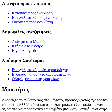
Ακίνητα προς ενοικίαση
Κατοικίες προς ενοικίαση
Επαγγελματικά προς ενοικίαση
Οικόπεδα προς ενοικίαση
Δημοφιλείς αναζητήσεις
Ακίνητα στο Μαρούσι
Κτήρια στο Κέντρο
Big box logistics
Χρήσιμοι Σύνδεσμοι
Επαγγελματικά μισθωτήρια οδηγός
Ενοικίαση αποθήκες και βιομηχανικά
Οδηγός ενοικίασης γραφείων
Ιδιοκτήτες
Αναδείξτε το ακίνητό σας στο μέγιστο, προσεγγίζοντας αγοραστές
τόσο στην Ελλάδα όσο και στο εξωτερικό, ή εξασφαλίστε έναν
αξιόπιστο και προσεκτικά επιλεγμένο μισθωτή, βασιζόμενοι στην