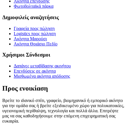
Ακίνητα επένδυσης
Φωτοβολταϊκά πάρκα
Δημοφιλείς αναζητήσεις
Γραφεία προς πώληση
Logistics προς πώληση
Ακίνητα Μαρούσι
Ακίνητα Θριάσιο Πεδίο
Χρήσιμοι Σύνδεσμοι
Δαπάνες μεταβίβασης ακινήτου
Επενδύσεις σε ακίνητα
Μισθωμένα ακίνητα απόδοσης
Προς ενοικίαση
Βρείτε το ιδανικό σπίτι, γραφείο, βιομηχανικό ή εμπορικό ακίνητο
για την ομάδα σας ή βρείτε εξειδικευμένο χώρο για πολυκατοικίες,
υγειονομική περίθαλψη, τεχνολογία και πολλά άλλα. Επιτρέψτε
μας να σας καθοδηγήσουμε στην επόμενη επιχειρηματική σας
ευκαιρία.