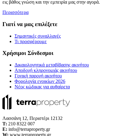
εις βάθος γνώση και την εμπειρία μας στην αγορά.
Περισσότερα
Γιατί να μας επιλέξετε
Σημαντικές συναλλαγές
Τι προσφέρουμε
Χρήσιμοι Σύνδεσμοι
Δικαιολογητικά μεταβίβασης ακινήτου
Αποδοχή κληρονομιάς ακινήτου
Γονική παροχή ακινήτου
Φορολογία ενοικίων 2026
Νέος κώδικας για αυθαίρετα
Λασσάνη 12, Περιστέρι 12132
Τ:
210 8322 007
E:
info@terraproperty.gr
W:
www.terraproperty.gr