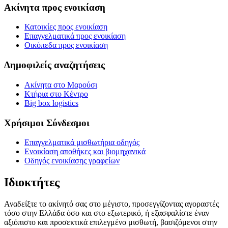
Ακίνητα προς ενοικίαση
Κατοικίες προς ενοικίαση
Επαγγελματικά προς ενοικίαση
Οικόπεδα προς ενοικίαση
Δημοφιλείς αναζητήσεις
Ακίνητα στο Μαρούσι
Κτήρια στο Κέντρο
Big box logistics
Χρήσιμοι Σύνδεσμοι
Επαγγελματικά μισθωτήρια οδηγός
Ενοικίαση αποθήκες και βιομηχανικά
Οδηγός ενοικίασης γραφείων
Ιδιοκτήτες
Αναδείξτε το ακίνητό σας στο μέγιστο, προσεγγίζοντας αγοραστές
τόσο στην Ελλάδα όσο και στο εξωτερικό, ή εξασφαλίστε έναν
αξιόπιστο και προσεκτικά επιλεγμένο μισθωτή, βασιζόμενοι στην