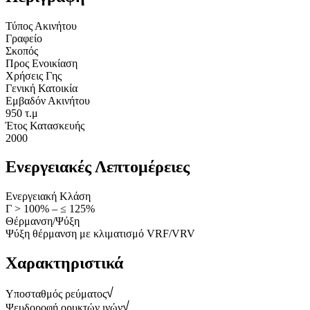
Τύπος Ακινήτου
Γραφείο
Σκοπός
Προς Ενοικίαση
Χρήσεις Γης
Γενική Κατοικία
Εμβαδόν Ακινήτου
950 τ.μ
Έτος Κατασκευής
2000
Ενεργειακές Λεπτομέρειες
Ενεργειακή Κλάση
Γ > 100% – ≤ 125%
Θέρμανση/Ψύξη
Ψύξη θέρμανση με κλιματισμό VRF/VRV
Χαρακτηριστικά
Υποσταθμός ρεύματος
Ψευδοροφή ορυκτών ινών