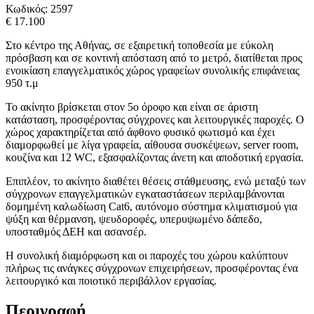
Κωδικός:
2597
€ 17.100
Στο κέντρο της Αθήνας, σε εξαιρετική τοποθεσία με εύκολη
πρόσβαση και σε κοντινή απόσταση από το μετρό, διατίθεται προς
ενοικίαση επαγγελματικός χώρος γραφείων συνολικής επιφάνειας
950 τ.μ
Το ακίνητο βρίσκεται στον 5ο όροφο και είναι σε άριστη
κατάσταση, προσφέροντας σύγχρονες και λειτουργικές παροχές. Ο
χώρος χαρακτηρίζεται από άφθονο φυσικό φωτισμό και έχει
διαμορφωθεί με λίγα γραφεία, αίθουσα συσκέψεων, server room,
κουζίνα και 12 WC, εξασφαλίζοντας άνετη και αποδοτική εργασία.
Επιπλέον, το ακίνητο διαθέτει θέσεις στάθμευσης, ενώ μεταξύ των
σύγχρονων επαγγελματικών εγκαταστάσεων περιλαμβάνονται
δομημένη καλωδίωση Cat6, αυτόνομο σύστημα κλιματισμού για
ψύξη και θέρμανση, ψευδοροφές, υπερυψωμένο δάπεδο,
υποσταθμός ΔΕΗ και ασανσέρ.
Η συνολική διαμόρφωση και οι παροχές του χώρου καλύπτουν
πλήρως τις ανάγκες σύγχρονων επιχειρήσεων, προσφέροντας ένα
λειτουργικό και ποιοτικό περιβάλλον εργασίας.
Περιγραφή