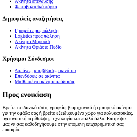
Ακίνητα επένδυσης
Φωτοβολταϊκά πάρκα
Δημοφιλείς αναζητήσεις
Γραφεία προς πώληση
Logistics προς πώληση
Ακίνητα Μαρούσι
Ακίνητα Θριάσιο Πεδίο
Χρήσιμοι Σύνδεσμοι
Δαπάνες μεταβίβασης ακινήτου
Επενδύσεις σε ακίνητα
Μισθωμένα ακίνητα απόδοσης
Προς ενοικίαση
Βρείτε το ιδανικό σπίτι, γραφείο, βιομηχανικό ή εμπορικό ακίνητο
για την ομάδα σας ή βρείτε εξειδικευμένο χώρο για πολυκατοικίες,
υγειονομική περίθαλψη, τεχνολογία και πολλά άλλα. Επιτρέψτε
μας να σας καθοδηγήσουμε στην επόμενη επιχειρηματική σας
ευκαιρία.