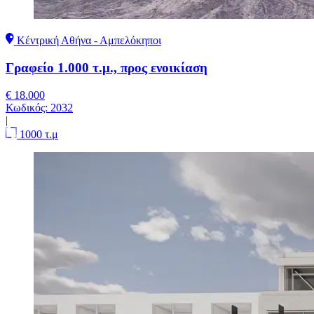
Κέντρική Αθήνα - Αμπελόκηποι
Γραφείο 1.000 τ.μ., προς ενοικίαση
€ 18.000
Κωδικός:
2032
|
1000 τ.μ