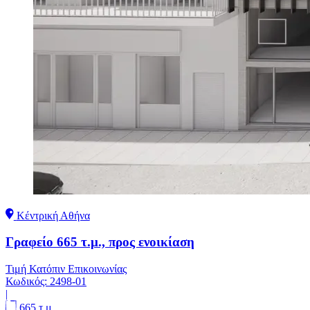
Κέντρική Αθήνα
Γραφείο 665 τ.μ., προς ενοικίαση
Τιμή Κατόπιν Επικοινωνίας
Κωδικός:
2498-01
|
665 τ.μ