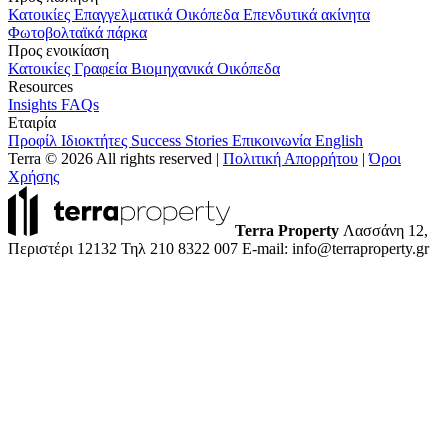
Κατοικίες
Επαγγελματικά
Οικόπεδα
Επενδυτικά ακίνητα
Φωτοβολταϊκά πάρκα
Προς ενοικίαση
Κατοικίες
Γραφεία
Βιομηχανικά
Οικόπεδα
Resources
Insights
FAQs
Εταιρία
Προφίλ
Ιδιοκτήτες
Success Stories
Επικοινωνία
English
Terra © 2026 All rights reserved
|
Πολιτική Απορρήτου
|
Όροι
Χρήσης
Terra Property
Λασσάνη 12,
Περιστέρι 12132
Τηλ 210 8322 007
E-mail: info@terraproperty.gr