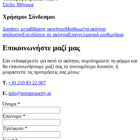
Στείλε Μήνυμα
Χρήσιμοι Σύνδεσμοι
Δαπάνες μεταβίβασης ακινήτου
Μισθωμένα ακίνητα
απόδοσης
Επενδύσεις σε ακίνητα
Επαγγελματικά μισθωτήρια
Επικοινωνήστε μαζί μας
Εάν ενδιαφέρεστε για αυτό το ακίνητο, συμπληρώστε τη φόρμα και
θα επικοινωνήσουμε μαζί σας το συντομότερο δυνατόν, ή
μοιραστείτε τις προτιμήσεις σας μέσω:
T.
+30 210 83 22 007
E.
info@terraproperty.gr
Όνομα *
Επώνυμο *
Τηλέφωνο *