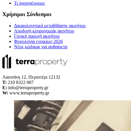
Τι προσφέρουμε
Χρήσιμοι Σύνδεσμοι
Δικαιολογητικά μεταβίβασης ακινήτου
Αποδοχή κληρονομιάς ακινήτου
Γονική παροχή ακινήτου
Φορολογία ενοικίων 2026
Νέος κώδικας για αυθαίρετα
Λασσάνη 12, Περιστέρι 12132
Τ:
210 8322 007
E:
info@terraproperty.gr
W:
www.terraproperty.gr