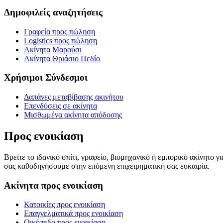
Δημοφιλείς αναζητήσεις
Γραφεία προς πώληση
Logistics προς πώληση
Ακίνητα Μαρούσι
Ακίνητα Θριάσιο Πεδίο
Χρήσιμοι Σύνδεσμοι
Δαπάνες μεταβίβασης ακινήτου
Επενδύσεις σε ακίνητα
Μισθωμένα ακίνητα απόδοσης
Προς ενοικίαση
Βρείτε το ιδανικό σπίτι, γραφείο, βιομηχανικό ή εμπορικό ακίνητο 
σας καθοδηγήσουμε στην επόμενη επιχειρηματική σας ευκαιρία.
Ακίνητα προς ενοικίαση
Κατοικίες προς ενοικίαση
Επαγγελματικά προς ενοικίαση
Οικόπεδα προς ενοικίαση