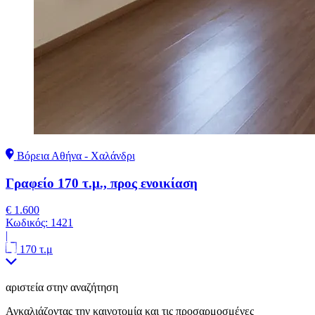
Βόρεια Αθήνα - Χαλάνδρι
Γραφείο 170 τ.μ., προς ενοικίαση
€ 1.600
Κωδικός:
1421
|
170 τ.μ
αριστεία στην αναζήτηση
Αγκαλιάζοντας την καινοτομία και τις προσαρμοσμένες