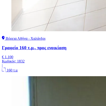
Βόρεια Αθήνα - Χαλάνδρι
Γραφείο 160 τ.μ., προς ενοικίαση
€ 1.100
Κωδικός:
1832
|
160 τ.μ