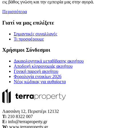
εις βάθος γνώση και την εμπειρία μας στην αγορά.
Περισσότερα
Γιατί να μας επιλέξετε
Σημαντικές συναλλαγές
Τι προσφέρουμε
Χρήσιμοι Σύνδεσμοι
Δικαιολογητικά μεταβίβασης ακινήτου
Αποδοχή κληρονομιάς ακινήτου
Γονική παροχή ακινήτου
Φορολογία ενοικίων 2026
Νέος κώδικας για αυθαίρετα
Λασσάνη 12, Περιστέρι 12132
Τ:
210 8322 007
E:
info@terraproperty.gr
W:
www.terraproperty.gr