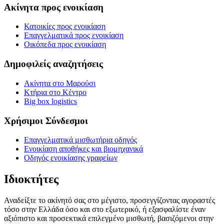
Ακίνητα προς ενοικίαση
Κατοικίες προς ενοικίαση
Επαγγελματικά προς ενοικίαση
Οικόπεδα προς ενοικίαση
Δημοφιλείς αναζητήσεις
Ακίνητα στο Μαρούσι
Κτήρια στο Κέντρο
Big box logistics
Χρήσιμοι Σύνδεσμοι
Επαγγελματικά μισθωτήρια οδηγός
Ενοικίαση αποθήκες και βιομηχανικά
Οδηγός ενοικίασης γραφείων
Ιδιοκτήτες
Αναδείξτε το ακίνητό σας στο μέγιστο, προσεγγίζοντας αγοραστές
τόσο στην Ελλάδα όσο και στο εξωτερικό, ή εξασφαλίστε έναν
αξιόπιστο και προσεκτικά επιλεγμένο μισθωτή, βασιζόμενοι στην