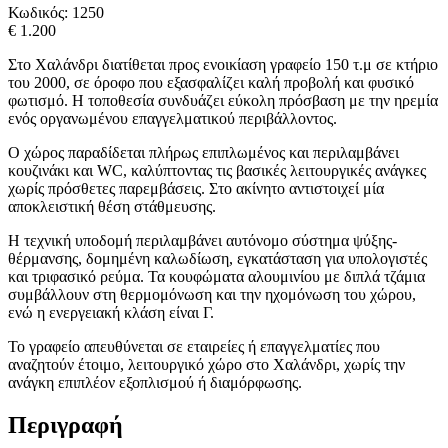
Κωδικός:
1250
€ 1.200
Στο Χαλάνδρι διατίθεται προς ενοικίαση γραφείο 150 τ.μ σε κτήριο
του 2000, σε όροφο που εξασφαλίζει καλή προβολή και φυσικό
φωτισμό. Η τοποθεσία συνδυάζει εύκολη πρόσβαση με την ηρεμία
ενός οργανωμένου επαγγελματικού περιβάλλοντος.
Ο χώρος παραδίδεται πλήρως επιπλωμένος και περιλαμβάνει
κουζινάκι και WC, καλύπτοντας τις βασικές λειτουργικές ανάγκες
χωρίς πρόσθετες παρεμβάσεις. Στο ακίνητο αντιστοιχεί μία
αποκλειστική θέση στάθμευσης.
Η τεχνική υποδομή περιλαμβάνει αυτόνομο σύστημα ψύξης-
θέρμανσης, δομημένη καλωδίωση, εγκατάσταση για υπολογιστές
και τριφασικό ρεύμα. Τα κουφώματα αλουμινίου με διπλά τζάμια
συμβάλλουν στη θερμομόνωση και την ηχομόνωση του χώρου,
ενώ η ενεργειακή κλάση είναι Γ.
Το γραφείο απευθύνεται σε εταιρείες ή επαγγελματίες που
αναζητούν έτοιμο, λειτουργικό χώρο στο Χαλάνδρι, χωρίς την
ανάγκη επιπλέον εξοπλισμού ή διαμόρφωσης.
Περιγραφή