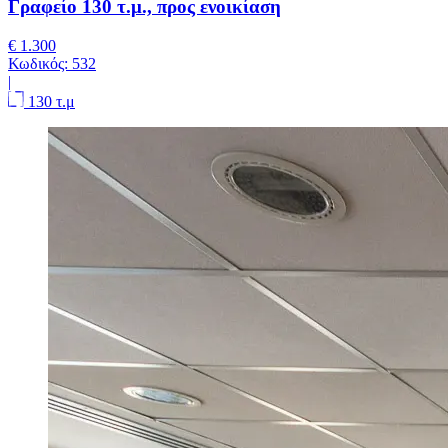
Γραφείο 130 τ.μ., προς ενοικίαση
€ 1.300
Κωδικός:
532
|
130 τ.μ