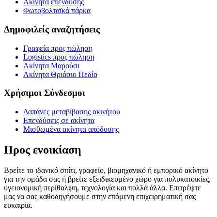
Ακίνητα επένδυσης
Φωτοβολταϊκά πάρκα
Δημοφιλείς αναζητήσεις
Γραφεία προς πώληση
Logistics προς πώληση
Ακίνητα Μαρούσι
Ακίνητα Θριάσιο Πεδίο
Χρήσιμοι Σύνδεσμοι
Δαπάνες μεταβίβασης ακινήτου
Επενδύσεις σε ακίνητα
Μισθωμένα ακίνητα απόδοσης
Προς ενοικίαση
Βρείτε το ιδανικό σπίτι, γραφείο, βιομηχανικό ή εμπορικό ακίνητο
για την ομάδα σας ή βρείτε εξειδικευμένο χώρο για πολυκατοικίες,
υγειονομική περίθαλψη, τεχνολογία και πολλά άλλα. Επιτρέψτε
μας να σας καθοδηγήσουμε στην επόμενη επιχειρηματική σας
ευκαιρία.