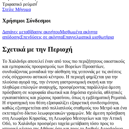
Τριφασικό ρεύμα
Στείλε Μήνυμα
Χρήσιμοι Σύνδεσμοι
Δαπάνες μεταβίβασης ακινήτου
Μισθωμένα ακίνητα
απόδοσης
Επενδύσεις σε ακίνητα
Επαγγελματικά μισθωτήρια
Σχετικά με την Περιοχή
Το Χαλάνδρι αποτελεί έναν από τους πιο περιζήτητους οικιστικούς
και εμπορικούς προορισμούς των Βορείων Προαστίων,
συνδυάζοντας μοναδικά την αίσθηση της γειτονιάς με τις ανέσεις
ενός σύγχρονου αστικού κέντρου. Η περιοχή φημίζεται για την
πλούσια αγορά της, την έντονη γαστρονομική σκηνή και την
πληθώρα επιλογών αναψυχής, προσφέροντας παράλληλα άμεση
πρόσβαση σε κορυφαία ιδιωτικά και δημόσια σχολεία, αθλητικές
εγκαταστάσεις και χώρους πρασίνου, όπως η εμβληματική Ρεματιά.
Η στρατηγική του θέση εξασφαλίζει εξαιρετική συνδεσιμότητα,
καθώς εξυπηρετείται από πολλαπλούς σταθμούς του Μετρό και ένα
εκτεταμένο δίκτυο λεωφορειακών γραμμών. Με άμεση πρόσβαση
στη Λεωφόρο Κηφισίας, τη Λεωφόρο Μεσογείων και την Αττική
Οδό, το Χαλάνδρι προσφέρει ταχεία μετάβαση τόσο προς το
ιστορικό κέντρο της Αθήνας όσο και προς το Διεθνές Αεροδρόμιο,