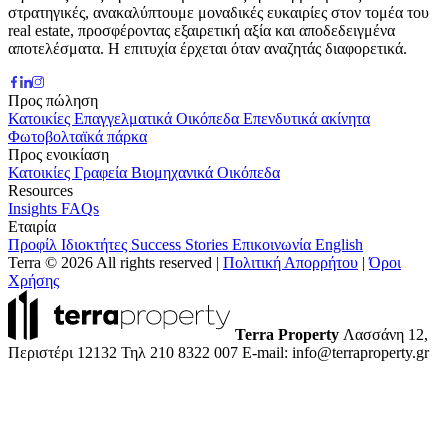
στρατηγικές, ανακαλύπτουμε μοναδικές ευκαιρίες στον τομέα του
real estate, προσφέροντας εξαιρετική αξία και αποδεδειγμένα
αποτελέσματα. Η επιτυχία έρχεται όταν αναζητάς διαφορετικά.
Προς πώληση
Κατοικίες
Επαγγελματικά
Οικόπεδα
Επενδυτικά ακίνητα
Φωτοβολταϊκά πάρκα
Προς ενοικίαση
Κατοικίες
Γραφεία
Βιομηχανικά
Οικόπεδα
Resources
Insights
FAQs
Εταιρία
Προφίλ
Ιδιοκτήτες
Success Stories
Επικοινωνία
English
Terra © 2026 All rights reserved
|
Πολιτική Απορρήτου
|
Όροι
Χρήσης
Terra Property
Λασσάνη 12,
Περιστέρι 12132
Τηλ 210 8322 007
E-mail: info@terraproperty.gr