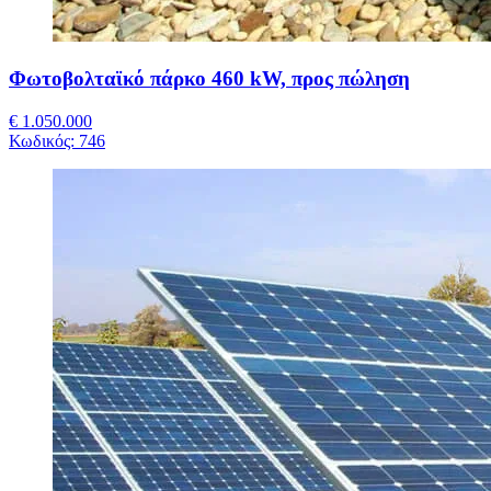
Φωτοβολταϊκό πάρκο 460 kW, προς πώληση
€ 1.050.000
Κωδικός:
746