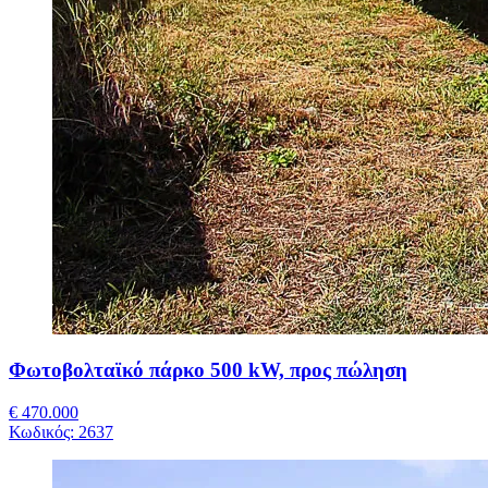
Φωτοβολταϊκό πάρκο 500 kW, προς πώληση
€ 470.000
Κωδικός:
2637