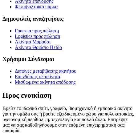
Ακίνητα επένδυσης
Φωτοβολταϊκά πάρκα
Δημοφιλείς αναζητήσεις
Γραφεία προς πώληση
Logistics προς πώληση
Ακίνητα Μαρούσι
Ακίνητα Θριάσιο Πεδίο
Χρήσιμοι Σύνδεσμοι
Δαπάνες μεταβίβασης ακινήτου
Επενδύσεις σε ακίνητα
Μισθωμένα ακίνητα απόδοσης
Προς ενοικίαση
Βρείτε το ιδανικό σπίτι, γραφείο, βιομηχανικό ή εμπορικό ακίνητο
για την ομάδα σας ή βρείτε εξειδικευμένο χώρο για πολυκατοικίες,
υγειονομική περίθαλψη, τεχνολογία και πολλά άλλα. Επιτρέψτε
μας να σας καθοδηγήσουμε στην επόμενη επιχειρηματική σας
ευκαιρία.