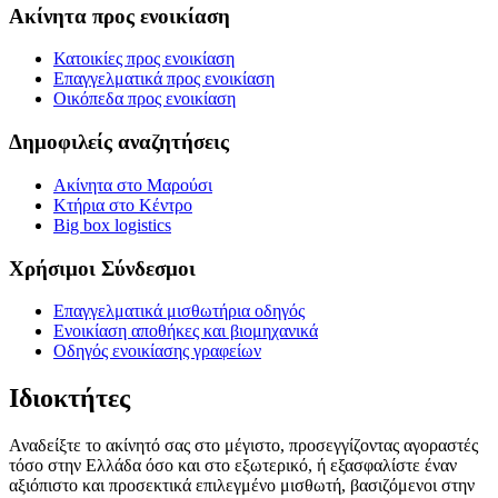
Ακίνητα προς ενοικίαση
Κατοικίες προς ενοικίαση
Επαγγελματικά προς ενοικίαση
Οικόπεδα προς ενοικίαση
Δημοφιλείς αναζητήσεις
Ακίνητα στο Μαρούσι
Κτήρια στο Κέντρο
Big box logistics
Χρήσιμοι Σύνδεσμοι
Επαγγελματικά μισθωτήρια οδηγός
Ενοικίαση αποθήκες και βιομηχανικά
Οδηγός ενοικίασης γραφείων
Ιδιοκτήτες
Αναδείξτε το ακίνητό σας στο μέγιστο, προσεγγίζοντας αγοραστές
τόσο στην Ελλάδα όσο και στο εξωτερικό, ή εξασφαλίστε έναν
αξιόπιστο και προσεκτικά επιλεγμένο μισθωτή, βασιζόμενοι στην