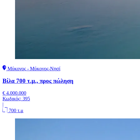
Μύκονος - Μύκονος-Νησί
Βίλα 700 τ.μ., προς πώληση
€ 4.000.000
Κωδικός:
395
|
700 τ.μ