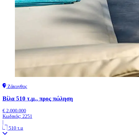
Ζάκυνθος
Βίλα 510 τ.μ., προς πώληση
€ 2.000.000
Κωδικός:
2251
|
510 τ.μ