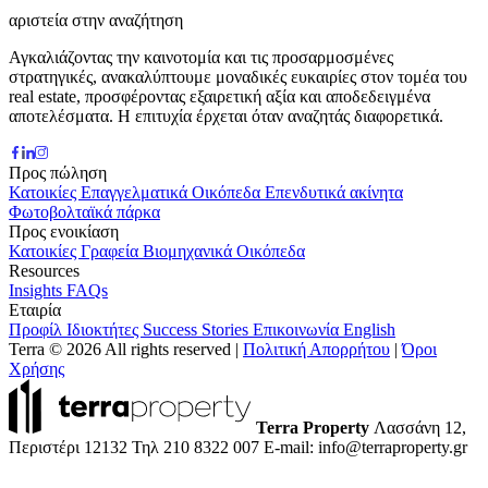
αριστεία στην αναζήτηση
Αγκαλιάζοντας την καινοτομία και τις προσαρμοσμένες
στρατηγικές, ανακαλύπτουμε μοναδικές ευκαιρίες στον τομέα του
real estate, προσφέροντας εξαιρετική αξία και αποδεδειγμένα
αποτελέσματα. Η επιτυχία έρχεται όταν αναζητάς διαφορετικά.
Προς πώληση
Κατοικίες
Επαγγελματικά
Οικόπεδα
Επενδυτικά ακίνητα
Φωτοβολταϊκά πάρκα
Προς ενοικίαση
Κατοικίες
Γραφεία
Βιομηχανικά
Οικόπεδα
Resources
Insights
FAQs
Εταιρία
Προφίλ
Ιδιοκτήτες
Success Stories
Επικοινωνία
English
Terra © 2026 All rights reserved
|
Πολιτική Απορρήτου
|
Όροι
Χρήσης
Terra Property
Λασσάνη 12,
Περιστέρι 12132
Τηλ 210 8322 007
E-mail: info@terraproperty.gr