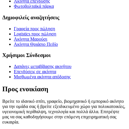
Ακίνητα επένδυσης
Φωτοβολταϊκά πάρκα
Δημοφιλείς αναζητήσεις
Γραφεία προς πώληση
Logistics προς πώληση
Ακίνητα Μαρούσι
Ακίνητα Θριάσιο Πεδίο
Χρήσιμοι Σύνδεσμοι
Δαπάνες μεταβίβασης ακινήτου
Επενδύσεις σε ακίνητα
Μισθωμένα ακίνητα απόδοσης
Προς ενοικίαση
Βρείτε το ιδανικό σπίτι, γραφείο, βιομηχανικό ή εμπορικό ακίνητο
για την ομάδα σας ή βρείτε εξειδικευμένο χώρο για πολυκατοικίες,
υγειονομική περίθαλψη, τεχνολογία και πολλά άλλα. Επιτρέψτε
μας να σας καθοδηγήσουμε στην επόμενη επιχειρηματική σας
ευκαιρία.