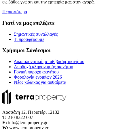
εις βάθος γνώση και την εμπειρία μας στην αγορά.
Περισσότερα
Γιατί να μας επιλέξετε
Σημαντικές συναλλαγές
Τι προσφέρουμε
Χρήσιμοι Σύνδεσμοι
Δικαιολογητικά μεταβίβασης ακινήτου
Αποδοχή κληρονομιάς ακινήτου
Γονική παροχή ακινήτου
Φορολογία ενοικίων 2026
Νέος κώδικας για αυθαίρετα
Λασσάνη 12, Περιστέρι 12132
Τ:
210 8322 007
E:
info@terraproperty.gr
W:
www.terraproperty.gr