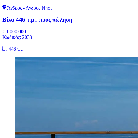
Άνδρος - Άνδρος Νησί
Βίλα 446 τ.μ., προς πώληση
€ 1.000.000
Κωδικός:
2033
|
446 τ.μ