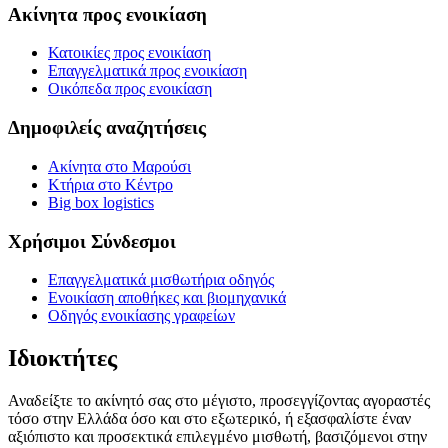
Ακίνητα προς ενοικίαση
Κατοικίες προς ενοικίαση
Επαγγελματικά προς ενοικίαση
Οικόπεδα προς ενοικίαση
Δημοφιλείς αναζητήσεις
Ακίνητα στο Μαρούσι
Κτήρια στο Κέντρο
Big box logistics
Χρήσιμοι Σύνδεσμοι
Επαγγελματικά μισθωτήρια οδηγός
Ενοικίαση αποθήκες και βιομηχανικά
Οδηγός ενοικίασης γραφείων
Ιδιοκτήτες
Αναδείξτε το ακίνητό σας στο μέγιστο, προσεγγίζοντας αγοραστές
τόσο στην Ελλάδα όσο και στο εξωτερικό, ή εξασφαλίστε έναν
αξιόπιστο και προσεκτικά επιλεγμένο μισθωτή, βασιζόμενοι στην