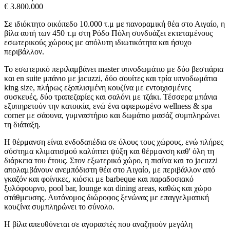
€ 3.800.000
Σε ιδιόκτητο οικόπεδο 10.000 τ.μ με πανοραμική θέα στο Αιγαίο, η
βίλα αυτή των 450 τ.μ στη Ρόδο Πόλη συνδυάζει εκτεταμένους
εσωτερικούς χώρους με απόλυτη ιδιωτικότητα και ήσυχο
περιβάλλον.
Το εσωτερικό περιλαμβάνει master υπνοδωμάτιο με δύο βεστιάρια
και en suite μπάνιο με jacuzzi, δύο σουίτες και τρία υπνοδωμάτια
king size, πλήρως εξοπλισμένη κουζίνα με εντοιχισμένες
συσκευές, δύο τραπεζαρίες και σαλόνι με τζάκι. Τέσσερα μπάνια
εξυπηρετούν την κατοικία, ενώ ένα αφιερωμένο wellness & spa
corner με σάουνα, γυμναστήριο και δωμάτιο μασάζ συμπληρώνει
τη διάταξη.
Η θέρμανση είναι ενδοδαπέδια σε όλους τους χώρους, ενώ πλήρες
σύστημα κλιματισμού καλύπτει ψύξη και θέρμανση καθ' όλη τη
διάρκεια του έτους. Στον εξωτερικό χώρο, η πισίνα και το jacuzzi
απολαμβάνουν ανεμπόδιστη θέα στο Αιγαίο, με περιβάλλον από
γκαζόν και φοίνικες, κιόσκι με barbeque και παραδοσιακό
ξυλόφουρνο, pool bar, lounge και dining areas, καθώς και χώρο
στάθμευσης. Αυτόνομος διώροφος ξενώνας με επαγγελματική
κουζίνα συμπληρώνει το σύνολο.
Η βίλα απευθύνεται σε αγοραστές που αναζητούν μεγάλη