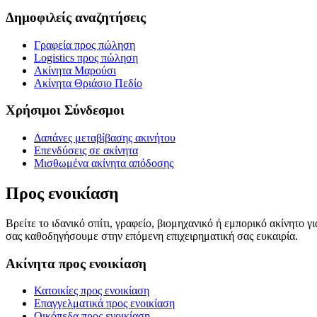
Δημοφιλείς αναζητήσεις
Γραφεία προς πώληση
Logistics προς πώληση
Ακίνητα Μαρούσι
Ακίνητα Θριάσιο Πεδίο
Χρήσιμοι Σύνδεσμοι
Δαπάνες μεταβίβασης ακινήτου
Επενδύσεις σε ακίνητα
Μισθωμένα ακίνητα απόδοσης
Προς ενοικίαση
Βρείτε το ιδανικό σπίτι, γραφείο, βιομηχανικό ή εμπορικό ακίνητο 
σας καθοδηγήσουμε στην επόμενη επιχειρηματική σας ευκαιρία.
Ακίνητα προς ενοικίαση
Κατοικίες προς ενοικίαση
Επαγγελματικά προς ενοικίαση
Οικόπεδα προς ενοικίαση