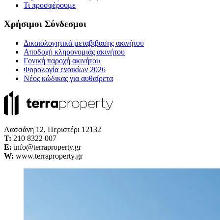
Τι προσφέρουμε
Χρήσιμοι Σύνδεσμοι
Δικαιολογητικά μεταβίβασης ακινήτου
Αποδοχή κληρονομιάς ακινήτου
Γονική παροχή ακινήτου
Φορολογία ενοικίων 2026
Νέος κώδικας για αυθαίρετα
Λασσάνη 12, Περιστέρι 12132
Τ:
210 8322 007
E:
info@terraproperty.gr
W:
www.terraproperty.gr