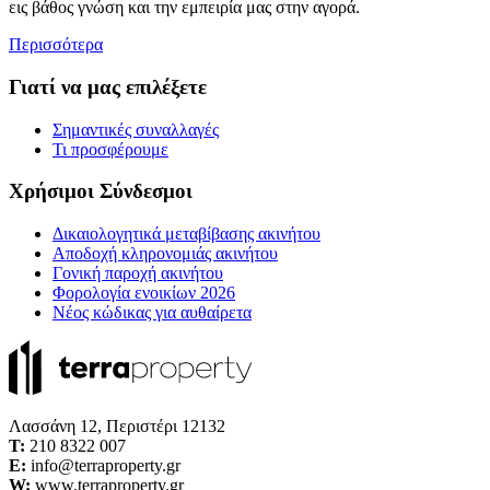
εις βάθος γνώση και την εμπειρία μας στην αγορά.
Περισσότερα
Γιατί να μας επιλέξετε
Σημαντικές συναλλαγές
Τι προσφέρουμε
Χρήσιμοι Σύνδεσμοι
Δικαιολογητικά μεταβίβασης ακινήτου
Αποδοχή κληρονομιάς ακινήτου
Γονική παροχή ακινήτου
Φορολογία ενοικίων 2026
Νέος κώδικας για αυθαίρετα
Λασσάνη 12, Περιστέρι 12132
Τ:
210 8322 007
E:
info@terraproperty.gr
W:
www.terraproperty.gr