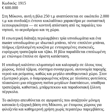
Κωδικός:
1915
€ 600.000
Στη Μύκονο, αυτή η βίλα 250 τ.μ αναπτύσσεται σε οικόπεδο 2.000
τ.μ και συνδυάζει έντονο κυκλαδίτικο χαρακτήρα με ουσιαστική
λειτουργικότητα — σε κοντινή απόσταση από τις παραλίες του
νησιού, το αεροδρόμιο και τη χώρα.
Η εσωτερική διάταξη περιλαμβάνει τρία υπνοδωμάτια και ένα
master υπνοδωμάτιο με ιδιωτικό μπάνιο, πέντε επιπλέον μπάνια,
πλήρως εξοπλισμένη κουζίνα με εντοιχισμένες συσκευές,
ευρύχωρη τραπεζαρία και τζάκι. Η βίλα παραδίδεται επιπλωμένη
με επώνυμα έπιπλα σε άριστη κατάσταση.
Η υποδομή καλύπτει κλιματισμό και καλοριφέρ σε όλους τους
χώρους, διπλά τζάμια, σύστημα συναγερμού, αυτονομία παροχής
νερού και ρεύματος, καθώς και μεγάλο αποθηκευτικό χώρο. Στον
εξωτερικό χώρο, ο διαμορφωμένος κήπος με πλούσιες φυτεύσεις
πλαισιώνει μια σύγχρονη πισίνα μεγάλων διαστάσεων, υπαίθρια
τραπεζαρία, καθιστικό, μπάρμπεκιου και παραδοσιακή ξύλινη
πέργκολα.
Το ακίνητο απευθύνεται σε αγοραστές που αναζητούν μόνιμη
κατοικία ή εξοχική βάση στη Μύκονο, με έτοιμους χώρους για
φιλοξενία και καθημερινή χρήση χωρίς περαιτέρω παρεμβάσεις.