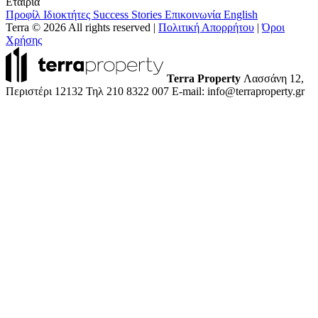
Εταιρία
Προφίλ
Ιδιοκτήτες
Success Stories
Επικοινωνία
English
Terra © 2026 All rights reserved
|
Πολιτική Απορρήτου
|
Όροι
Χρήσης
Terra Property
Λασσάνη 12,
Περιστέρι 12132
Τηλ 210 8322 007
E-mail: info@terraproperty.gr