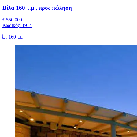
Βίλα 160 τ.μ., προς πώληση
€ 550.000
Κωδικός:
1914
|
160 τ.μ