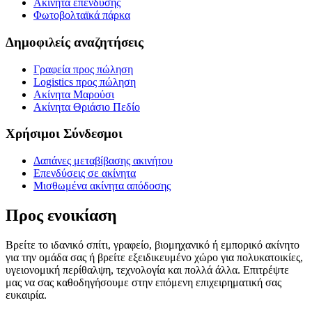
Ακίνητα επένδυσης
Φωτοβολταϊκά πάρκα
Δημοφιλείς αναζητήσεις
Γραφεία προς πώληση
Logistics προς πώληση
Ακίνητα Μαρούσι
Ακίνητα Θριάσιο Πεδίο
Χρήσιμοι Σύνδεσμοι
Δαπάνες μεταβίβασης ακινήτου
Επενδύσεις σε ακίνητα
Μισθωμένα ακίνητα απόδοσης
Προς ενοικίαση
Βρείτε το ιδανικό σπίτι, γραφείο, βιομηχανικό ή εμπορικό ακίνητο
για την ομάδα σας ή βρείτε εξειδικευμένο χώρο για πολυκατοικίες,
υγειονομική περίθαλψη, τεχνολογία και πολλά άλλα. Επιτρέψτε
μας να σας καθοδηγήσουμε στην επόμενη επιχειρηματική σας
ευκαιρία.