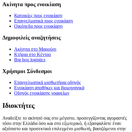
Ακίνητα προς ενοικίαση
Κατοικίες προς ενοικίαση
Επαγγελματικά προς ενοικίαση
Οικόπεδα προς ενοικίαση
Δημοφιλείς αναζητήσεις
Ακίνητα στο Μαρούσι
Κτήρια στο Κέντρο
Big box logistics
Χρήσιμοι Σύνδεσμοι
Επαγγελματικά μισθωτήρια οδηγός
Ενοικίαση αποθήκες και βιομηχανικά
Οδηγός ενοικίασης γραφείων
Ιδιοκτήτες
Αναδείξτε το ακίνητό σας στο μέγιστο, προσεγγίζοντας αγοραστές
τόσο στην Ελλάδα όσο και στο εξωτερικό, ή εξασφαλίστε έναν
αξιόπιστο και προσεκτικά επιλεγμένο μισθωτή, βασιζόμενοι στην