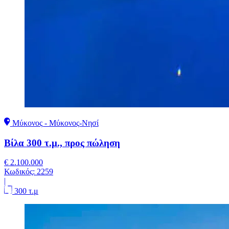
Μύκονος - Μύκονος-Νησί
Βίλα 300 τ.μ., προς πώληση
€ 2.100.000
Κωδικός:
2259
|
300 τ.μ