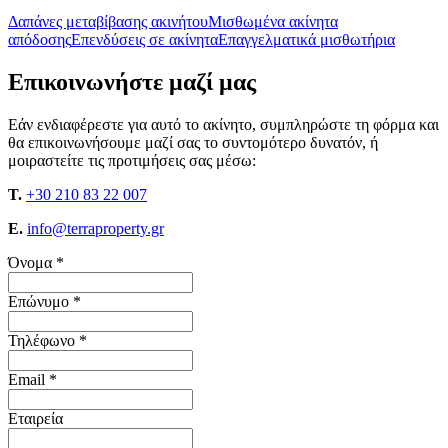
Δαπάνες μεταβίβασης ακινήτου
Μισθωμένα ακίνητα
απόδοσης
Επενδύσεις σε ακίνητα
Επαγγελματικά μισθωτήρια
Επικοινωνήστε μαζί μας
Εάν ενδιαφέρεστε για αυτό το ακίνητο, συμπληρώστε τη φόρμα και
θα επικοινωνήσουμε μαζί σας το συντομότερο δυνατόν, ή
μοιραστείτε τις προτιμήσεις σας μέσω:
T.
+30 210 83 22 007
E.
info@terraproperty.gr
Όνομα *
Επώνυμο *
Τηλέφωνο *
Email *
Εταιρεία