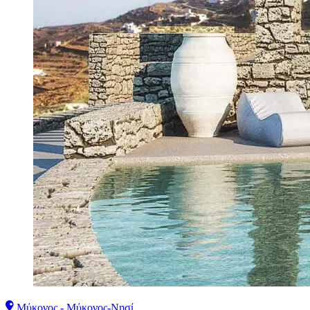
Μύκονος - Μύκονος-Νησί