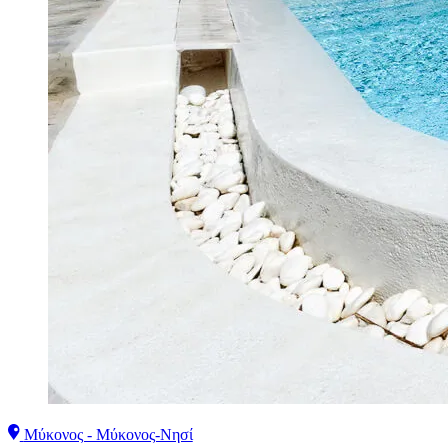
Μύκονος - Μύκονος-Νησί