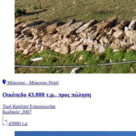
Μύκονος - Μύκονος-Νησί
Οικόπεδο 43.000 τ.μ., προς πώληση
Τιμή Κατόπιν Επικοινωνίας
Κωδικός:
2007
|
43000 τ.μ