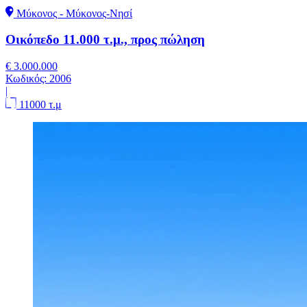
Μύκονος - Μύκονος-Νησί
Οικόπεδο 11.000 τ.μ., προς πώληση
€ 3.000.000
Κωδικός:
2006
|
11000 τ.μ