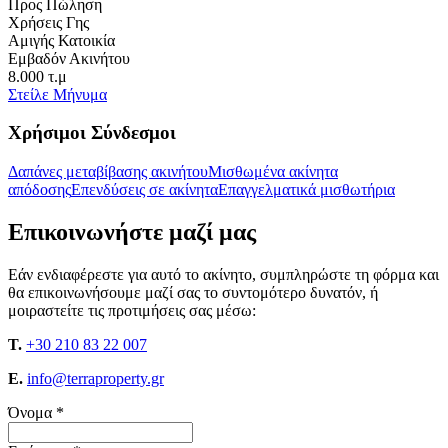
Προς Πώληση
Χρήσεις Γης
Αμιγής Κατοικία
Εμβαδόν Ακινήτου
8.000 τ.μ
Στείλε Μήνυμα
Χρήσιμοι Σύνδεσμοι
Δαπάνες μεταβίβασης ακινήτου
Μισθωμένα ακίνητα
απόδοσης
Επενδύσεις σε ακίνητα
Επαγγελματικά μισθωτήρια
Επικοινωνήστε μαζί μας
Εάν ενδιαφέρεστε για αυτό το ακίνητο, συμπληρώστε τη φόρμα και
θα επικοινωνήσουμε μαζί σας το συντομότερο δυνατόν, ή
μοιραστείτε τις προτιμήσεις σας μέσω:
T.
+30 210 83 22 007
E.
info@terraproperty.gr
Όνομα *