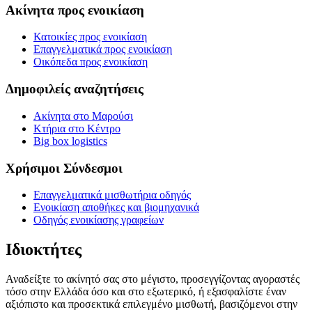
Ακίνητα προς ενοικίαση
Κατοικίες προς ενοικίαση
Επαγγελματικά προς ενοικίαση
Οικόπεδα προς ενοικίαση
Δημοφιλείς αναζητήσεις
Ακίνητα στο Μαρούσι
Κτήρια στο Κέντρο
Big box logistics
Χρήσιμοι Σύνδεσμοι
Επαγγελματικά μισθωτήρια οδηγός
Ενοικίαση αποθήκες και βιομηχανικά
Οδηγός ενοικίασης γραφείων
Ιδιοκτήτες
Αναδείξτε το ακίνητό σας στο μέγιστο, προσεγγίζοντας αγοραστές
τόσο στην Ελλάδα όσο και στο εξωτερικό, ή εξασφαλίστε έναν
αξιόπιστο και προσεκτικά επιλεγμένο μισθωτή, βασιζόμενοι στην