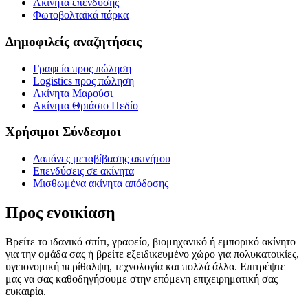
Ακίνητα επένδυσης
Φωτοβολταϊκά πάρκα
Δημοφιλείς αναζητήσεις
Γραφεία προς πώληση
Logistics προς πώληση
Ακίνητα Μαρούσι
Ακίνητα Θριάσιο Πεδίο
Χρήσιμοι Σύνδεσμοι
Δαπάνες μεταβίβασης ακινήτου
Επενδύσεις σε ακίνητα
Μισθωμένα ακίνητα απόδοσης
Προς ενοικίαση
Βρείτε το ιδανικό σπίτι, γραφείο, βιομηχανικό ή εμπορικό ακίνητο
για την ομάδα σας ή βρείτε εξειδικευμένο χώρο για πολυκατοικίες,
υγειονομική περίθαλψη, τεχνολογία και πολλά άλλα. Επιτρέψτε
μας να σας καθοδηγήσουμε στην επόμενη επιχειρηματική σας
ευκαιρία.