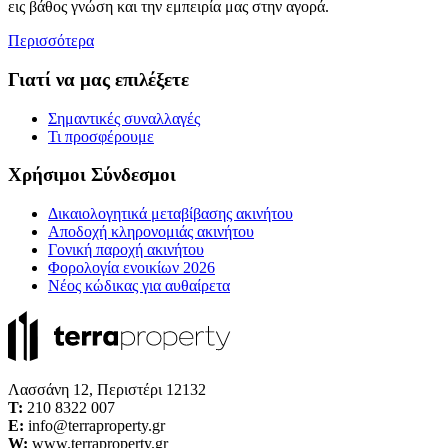
εις βάθος γνώση και την εμπειρία μας στην αγορά.
Περισσότερα
Γιατί να μας επιλέξετε
Σημαντικές συναλλαγές
Τι προσφέρουμε
Χρήσιμοι Σύνδεσμοι
Δικαιολογητικά μεταβίβασης ακινήτου
Αποδοχή κληρονομιάς ακινήτου
Γονική παροχή ακινήτου
Φορολογία ενοικίων 2026
Νέος κώδικας για αυθαίρετα
Λασσάνη 12, Περιστέρι 12132
Τ:
210 8322 007
E:
info@terraproperty.gr
W:
www.terraproperty.gr