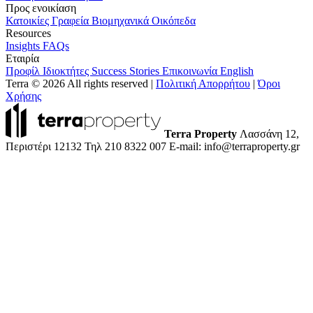
Προς ενοικίαση
Κατοικίες
Γραφεία
Βιομηχανικά
Οικόπεδα
Resources
Insights
FAQs
Εταιρία
Προφίλ
Ιδιοκτήτες
Success Stories
Επικοινωνία
English
Terra © 2026 All rights reserved
|
Πολιτική Απορρήτου
|
Όροι
Χρήσης
Terra Property
Λασσάνη 12,
Περιστέρι 12132
Τηλ 210 8322 007
E-mail: info@terraproperty.gr