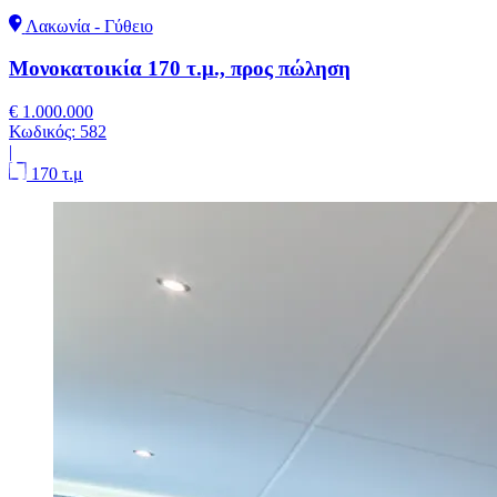
Λακωνία - Γύθειο
Μονοκατοικία 170 τ.μ., προς πώληση
€ 1.000.000
Κωδικός:
582
|
170 τ.μ