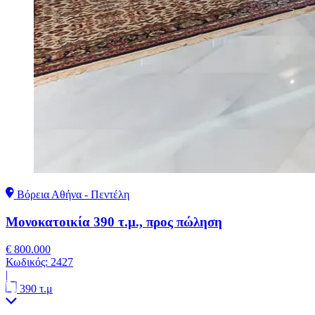
Βόρεια Αθήνα - Πεντέλη
Μονοκατοικία 390 τ.μ., προς πώληση
€ 800.000
Κωδικός:
2427
|
390 τ.μ