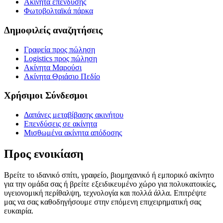
Ακίνητα επένδυσης
Φωτοβολταϊκά πάρκα
Δημοφιλείς αναζητήσεις
Γραφεία προς πώληση
Logistics προς πώληση
Ακίνητα Μαρούσι
Ακίνητα Θριάσιο Πεδίο
Χρήσιμοι Σύνδεσμοι
Δαπάνες μεταβίβασης ακινήτου
Επενδύσεις σε ακίνητα
Μισθωμένα ακίνητα απόδοσης
Προς ενοικίαση
Βρείτε το ιδανικό σπίτι, γραφείο, βιομηχανικό ή εμπορικό ακίνητο
για την ομάδα σας ή βρείτε εξειδικευμένο χώρο για πολυκατοικίες,
υγειονομική περίθαλψη, τεχνολογία και πολλά άλλα. Επιτρέψτε
μας να σας καθοδηγήσουμε στην επόμενη επιχειρηματική σας
ευκαιρία.