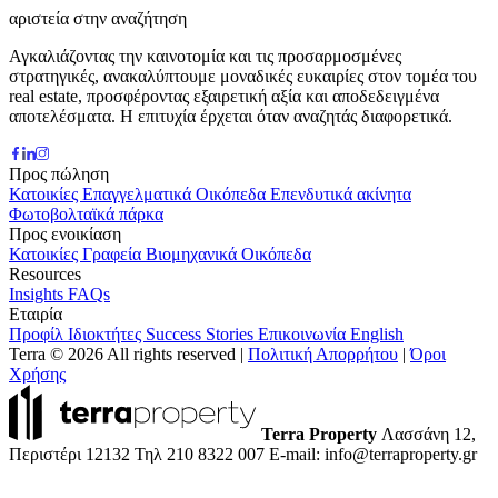
αριστεία στην αναζήτηση
Αγκαλιάζοντας την καινοτομία και τις προσαρμοσμένες
στρατηγικές, ανακαλύπτουμε μοναδικές ευκαιρίες στον τομέα του
real estate, προσφέροντας εξαιρετική αξία και αποδεδειγμένα
αποτελέσματα. Η επιτυχία έρχεται όταν αναζητάς διαφορετικά.
Προς πώληση
Κατοικίες
Επαγγελματικά
Οικόπεδα
Επενδυτικά ακίνητα
Φωτοβολταϊκά πάρκα
Προς ενοικίαση
Κατοικίες
Γραφεία
Βιομηχανικά
Οικόπεδα
Resources
Insights
FAQs
Εταιρία
Προφίλ
Ιδιοκτήτες
Success Stories
Επικοινωνία
English
Terra © 2026 All rights reserved
|
Πολιτική Απορρήτου
|
Όροι
Χρήσης
Terra Property
Λασσάνη 12,
Περιστέρι 12132
Τηλ 210 8322 007
E-mail: info@terraproperty.gr