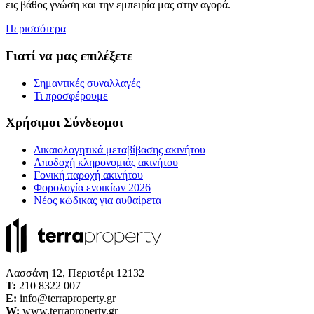
εις βάθος γνώση και την εμπειρία μας στην αγορά.
Περισσότερα
Γιατί να μας επιλέξετε
Σημαντικές συναλλαγές
Τι προσφέρουμε
Χρήσιμοι Σύνδεσμοι
Δικαιολογητικά μεταβίβασης ακινήτου
Αποδοχή κληρονομιάς ακινήτου
Γονική παροχή ακινήτου
Φορολογία ενοικίων 2026
Νέος κώδικας για αυθαίρετα
Λασσάνη 12, Περιστέρι 12132
Τ:
210 8322 007
E:
info@terraproperty.gr
W:
www.terraproperty.gr