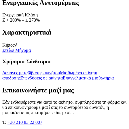
Ενεργειακές Λεπτομέρειες
Ενεργειακή Κλάση
Ζ > 200% – ≤ 273%
Χαρακτηριστικά
Κήπος
Στείλε Μήνυμα
Χρήσιμοι Σύνδεσμοι
Δαπάνες μεταβίβασης ακινήτου
Μισθωμένα ακίνητα
απόδοσης
Επενδύσεις σε ακίνητα
Επαγγελματικά μισθωτήρια
Επικοινωνήστε μαζί μας
Εάν ενδιαφέρεστε για αυτό το ακίνητο, συμπληρώστε τη φόρμα και
θα επικοινωνήσουμε μαζί σας το συντομότερο δυνατόν, ή
μοιραστείτε τις προτιμήσεις σας μέσω:
T.
+30 210 83 22 007