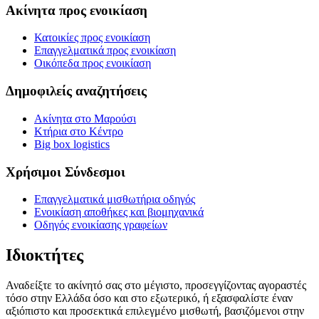
Ακίνητα προς ενοικίαση
Κατοικίες προς ενοικίαση
Επαγγελματικά προς ενοικίαση
Οικόπεδα προς ενοικίαση
Δημοφιλείς αναζητήσεις
Ακίνητα στο Μαρούσι
Κτήρια στο Κέντρο
Big box logistics
Χρήσιμοι Σύνδεσμοι
Επαγγελματικά μισθωτήρια οδηγός
Ενοικίαση αποθήκες και βιομηχανικά
Οδηγός ενοικίασης γραφείων
Ιδιοκτήτες
Αναδείξτε το ακίνητό σας στο μέγιστο, προσεγγίζοντας αγοραστές
τόσο στην Ελλάδα όσο και στο εξωτερικό, ή εξασφαλίστε έναν
αξιόπιστο και προσεκτικά επιλεγμένο μισθωτή, βασιζόμενοι στην