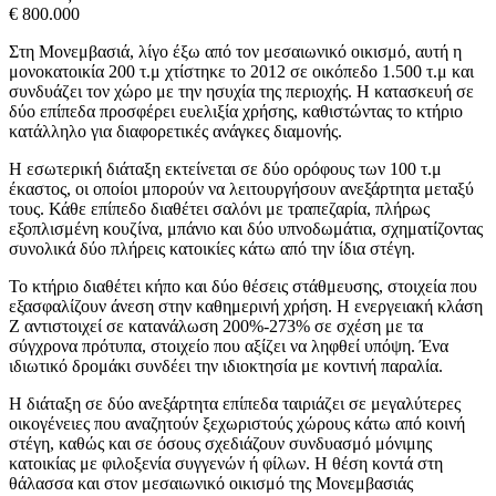
€ 800.000
Στη Μονεμβασιά, λίγο έξω από τον μεσαιωνικό οικισμό, αυτή η
μονοκατοικία 200 τ.μ χτίστηκε το 2012 σε οικόπεδο 1.500 τ.μ και
συνδυάζει τον χώρο με την ησυχία της περιοχής. Η κατασκευή σε
δύο επίπεδα προσφέρει ευελιξία χρήσης, καθιστώντας το κτήριο
κατάλληλο για διαφορετικές ανάγκες διαμονής.
Η εσωτερική διάταξη εκτείνεται σε δύο ορόφους των 100 τ.μ
έκαστος, οι οποίοι μπορούν να λειτουργήσουν ανεξάρτητα μεταξύ
τους. Κάθε επίπεδο διαθέτει σαλόνι με τραπεζαρία, πλήρως
εξοπλισμένη κουζίνα, μπάνιο και δύο υπνοδωμάτια, σχηματίζοντας
συνολικά δύο πλήρεις κατοικίες κάτω από την ίδια στέγη.
Το κτήριο διαθέτει κήπο και δύο θέσεις στάθμευσης, στοιχεία που
εξασφαλίζουν άνεση στην καθημερινή χρήση. Η ενεργειακή κλάση
Ζ αντιστοιχεί σε κατανάλωση 200%-273% σε σχέση με τα
σύγχρονα πρότυπα, στοιχείο που αξίζει να ληφθεί υπόψη. Ένα
ιδιωτικό δρομάκι συνδέει την ιδιοκτησία με κοντινή παραλία.
Η διάταξη σε δύο ανεξάρτητα επίπεδα ταιριάζει σε μεγαλύτερες
οικογένειες που αναζητούν ξεχωριστούς χώρους κάτω από κοινή
στέγη, καθώς και σε όσους σχεδιάζουν συνδυασμό μόνιμης
κατοικίας με φιλοξενία συγγενών ή φίλων. Η θέση κοντά στη
θάλασσα και στον μεσαιωνικό οικισμό της Μονεμβασιάς