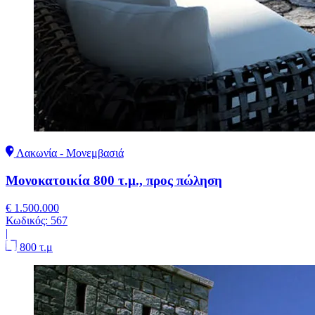
Λακωνία - Μονεμβασιά
Μονοκατοικία 800 τ.μ., προς πώληση
€ 1.500.000
Κωδικός:
567
|
800 τ.μ